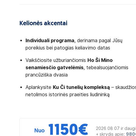
Kelionės akcentai
Individuali programa
, derinama pagal Jūsų
poreikius bei patogias keliavimo datas
Vaikščiosite užburiančiomis
Ho Ši Mino
senamiesčio gatvelėmis
, tebealsuojančiomis
prancūziška dvasia
Aplankysite
Ku Či tunelių kompleksą
– skaudžio
netolimos istorinės praeities liudininką
1150
€
2026 08 07 ir daug
Nuo
+ skrydis apie:
980