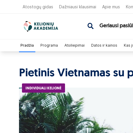
Atostogų gidas
Dažniausi klausimai
Apie mus
Kon
Geriausi pasiū
Pradžia
Programa
Atsiliepimai
Datos ir kainos
Kas į
Pietinis Vietnamas su p
INDIVIDUALI KELIONĖ