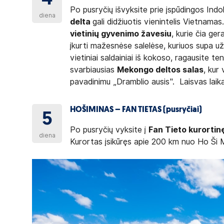
Po pusryčių išvyksite prie įspūdingos Indo
diena
delta
gali didžiuotis vienintelis Vietnamas.
vietinių gyvenimo žavesiu
, kurie čia ger
įkurti mažesnėse salelėse, kuriuos supa u
vietiniai saldainiai iš kokoso, ragausite t
svarbiausias
Mekongo deltos salas
, kur
pavadinimu „Dramblio ausis". Laisvas laik
HOŠIMINAS – FAN TIETAS (pusryčiai)
5
Po pusryčių vyksite į
Fan Tieto kurortin
diena
Kurortas įsikūręs apie 200 km nuo Ho Ši M