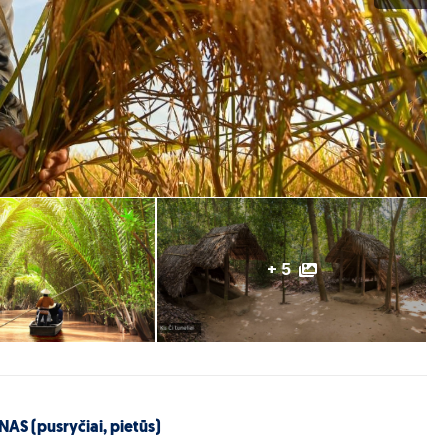
+ 5
 (pusryčiai, pietūs)