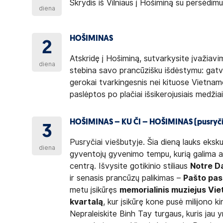
Skrydis iš Vilniaus į Hošiminą su persėdi
diena
HOŠIMINAS
2
Atskridę į Hošiminą, sutvarkysite įvažiavim
diena
stebina savo prancūzišku išdėstymu: gatvės 
gerokai tvarkingesnis nei kituose Vietnam
paslėptos po plačiai išsikerojusiais medži
HOŠIMINAS – KU ČI – HOŠIMINAS (pusryči
3
Pusryčiai viešbutyje. Šia dieną lauks eksk
diena
gyventojų gyvenimo tempu, kurią galima ap
centrą. Išvysite gotikinio stiliaus
Notre D
ir senasis prancūzų palikimas –
Pašto pas
metu įsikūręs
memorialinis muziejus Vie
kvartalą
, kur įsikūrę kone pusė milijono 
Nepraleiskite Binh Tay turgaus, kuris jau y