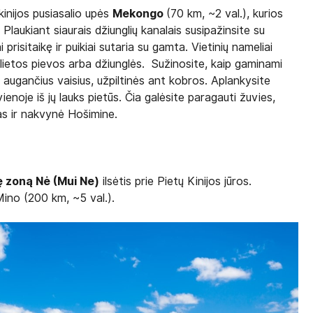
kinijos pusiasalio upės
Mekongo
(70 km, ~2 val.), kurios
 Plaukiant siaurais džiunglių kanalais susipažinsite su
ai prisitaikę ir puikiai sutaria su gamta. Vietinių nameliai
žlietos pievos arba džiunglės. Sužinosite, kaip gaminami
en augančius vaisius, užpiltinės ant kobros. Aplankysite
 vienoje iš jų lauks pietūs. Čia galėsite paragauti žuvies,
as ir nakvynė Hošimine.
ę zoną Nė (Mui Ne)
ilsėtis prie Pietų Kinijos jūros.
ino (200 km, ~5 val.).