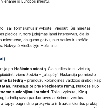
mu viename iš Europos miestų.
o į šalį formalumus ir vyksite į viešbutį. Šis miestas
plačios ir, nors judėjimas labai intensyvus, čia jis
o miestuose, dauguma gatvių nuo saulės ir karščio
ais. Nakvynė viešbutyje Hošimine.
ai)
ursija po
Hošimino miestą
. Čia susiliesite su vietinių
ibūdinti vienu žodžiu – „atsipūę“. Ekskursija po miesto
ame katedrą
– prancūzų kolonojinės valdžios simbolį kaip
tatas
. Nukeliausite prie
Prezidento rūmų
, kuriuose šiuo
tnamo suvienijimui atminti
. Toliau vyksite į
Kinų
kinų, turinčių savo parduotuves ar šeimos verslus.
ra tapęs pagrindine prekyviete ir traukia klientus prekių