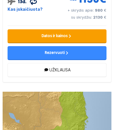
13d.
Kas įskaičiuota?
+ skrydis apie:
980
€
su skrydžiu:
2130
€
Datos ir kainos
Rezervuoti
UŽKLAUSA