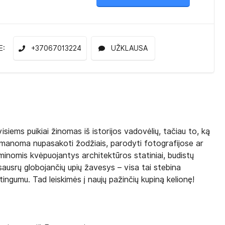
E:
+37067013224
UŽKLAUSA
ems puikiai žinomas iš istorijos vadovėlių, tačiau to, ką
 neįmanoma nupasakoti žodžiais, parodyti fotografijose ar
inomis kvėpuojantys architektūros statiniai, budistų
sausrų globojančių upių žavesys – visa tai stebina
ngumu. Tad leiskimės į naujų pažinčių kupiną kelionę!