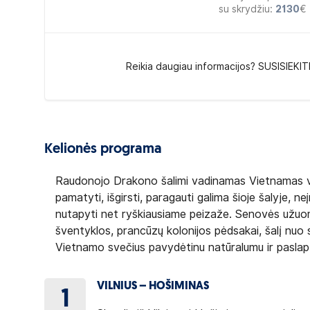
su skrydžiu:
2130
€
Reikia daugiau informacijos? SUSISIEKIT
Kelionės programa
Raudonojo Drakono šalimi vadinamas Vietnamas visi
pamatyti, išgirsti, paragauti galima šioje šalyje,
nutapyti net ryškiausiame peizaže. Senovės užuom
šventyklos, prancūzų kolonijos pėdsakai, šalį nuo 
Vietnamo svečius pavydėtinu natūralumu ir paslapti
VILNIUS – HOŠIMINAS
1