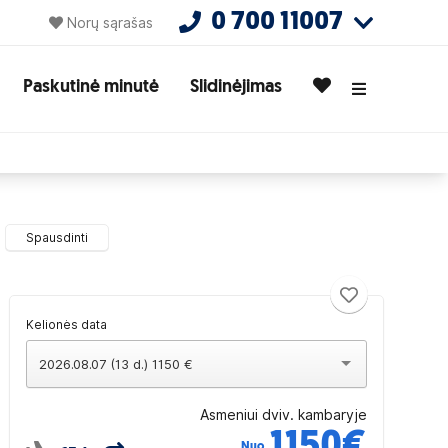
0 700 11007
Norų sąrašas
Paskutinė minutė
Slidinėjimas
Spausdinti
Kelionės data
2026.08.07 (13 d.) 1150 €
Asmeniui dviv. kambaryje
1150
€
Nuo