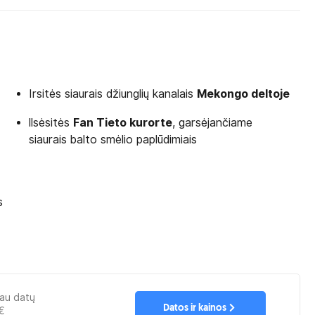
Irsitės siaurais džiunglių kanalais
Mekongo deltoje
llsėsitės
Fan Tieto kurorte
, garsėjančiame
siaurais balto smėlio paplūdimiais
s
iau datų
Datos ir kainos
€