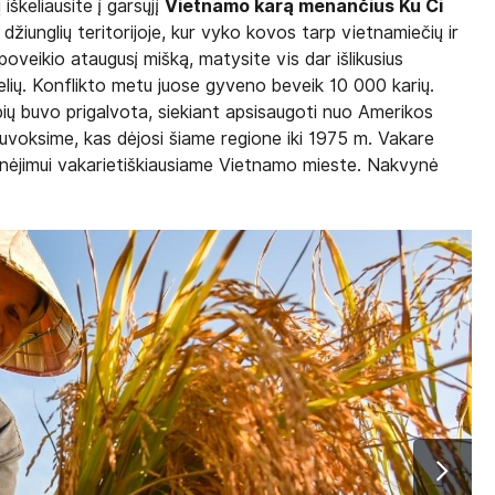
iškeliausite į garsųjį
Vietnamo karą menančius Ku Či
e džiunglių teritorijoje, kur vyko kovos tarp vietnamiečių ir
poveikio ataugusį mišką, matysite vis dar išlikusius
lių. Konflikto metu juose gyveno beveik 10 000 karių.
rybių buvo prigalvota, siekiant apsisaugoti nuo Amerikos
 suvoksime, kas dėjosi šiame regione iki 1975 m. Vakare
štinėjimui vakarietiškiausiame Vietnamo mieste. Nakvynė