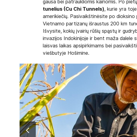
gausa bei patraukliomis kainomis. Po pietų 
tunelius (Cu Chi Tunnels)
, kurie yra toj
amerikiečių. Pasivaikštinėsite po dioksino 
Vietnamo partizanų išraustus 200 km tune
Išvysite, kokių įvairių rūšių spąstų ir gud
invazijos Indokinijoje ir bent maža dalele
laisvas laikas apsipirkimams bei pasivaik
viešbutyje Hošimine.