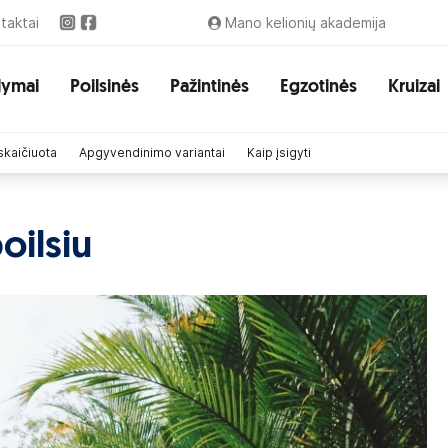
taktai
Mano kelionių akademija
lymai
Poilsinės
Pažintinės
Egzotinės
Kruizai
skaičiuota
Apgyvendinimo variantai
Kaip įsigyti
oilsiu