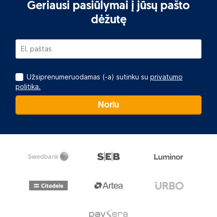
Geriausi pasiūlymai į jūsų pašto
dėžutę
Užsiprenumeruodamas (-a) sutinku su
privatumo
politika.
Noriu