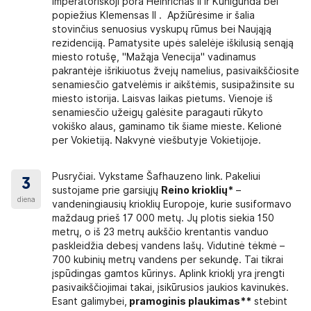
imperatoriškoji pora Heinrichas II ir Kunigunda bei
popiežius Klemensas II . Apžiūrėsime ir šalia
 paūmėti); vaistų nuo skausmo, peršalimo, virškinamojo trakto sutrik
stovinčius senuosius vyskupų rūmus bei Naująją
rezidenciją. Pamatysite upės salelėje iškilusią senąją
miesto rotušę, "Mažąja Venecija" vadinamus
pakrantėje išrikiuotus žvejų namelius, pasivaikščiosite
senamiesčio gatvelėmis ir aikštėmis, susipažinsite su
laidų draudimą
, garantuojantį būtinosios medicinos pagalbos užsien
miesto istorija. Laisvas laikas pietums. Vienoje iš
ų atstovybėse arba pirkdami kelionę mūsų biuruose ar internetu. 
senamiesčio užeigų galėsite paragauti rūkyto
iacijos išlaidų draudimu (
100 000 EUR
). Perkant kelionę draudimą 
vokiško alaus, gaminamo tik šiame mieste. Kelionė
os draudimo kortelę
. Ši kortelė leidžia lengviau naudotis valsty
per Vokietiją. Nakvynė viešbutyje Vokietijoje.
tikrina nemokamų paslaugų, negalioja sveikatos priežiūros paslaugoms
oja
tik šiose
Europos valstybėse
– Airija, Austrija, Belgij
Portugalija, Prancūzija, Rumunija, Slovakija, Slovėnija, Suomija, Švedi
Pusryčiai. Vykstame Šafhauzeno link. Pakeliui
3
ijos: http://www.vlk.lt/duk/Puslapiai/apieesdk.aspx
sustojame prie garsiųjų
Reino krioklių*
–
,
kuris padės išvengti nuostolių, susijusių su keliautojo negalėjimu i
diena
vandeningiausių krioklių Europoje, kurie susiformavo
ų keliautojas negali išvykti į kelionę arba turi nutraukti kelionę: 
maždaug prieš 17 000 metų. Jų plotis siekia 150
nę ar kelionės metu prarastas turtas; vykstant į kelionės išvykimo v
metrų, o iš 23 metrų aukščio krentantis vanduo
lionės pradžios.
paskleidžia debesį vandens lašų. Vidutinė tėkmė –
arbuotojai supažindintų su draudimo taisyklėmis.
700 kubinių metrų vandens per sekundę. Tai tikrai
elioni%C5%B3%20draudimo%20taisykl%C4%97s_LT-003-03_20231006_L
įspūdingas gamtos kūrinys. Aplink krioklį yra įrengti
pasivaikščiojimai takai, įsikūrusios jaukios kavinukės.
Esant galimybei,
pramoginis plaukimas**
stebint