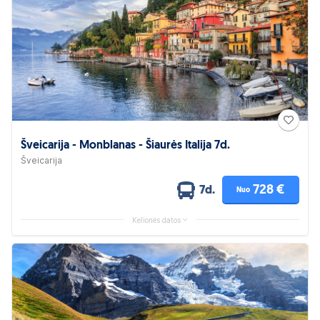
Šveicarija - Monblanas - Šiaurės Italija 7d.
Šveicarija
728 €
7d.
Nuo
Kelionės datos