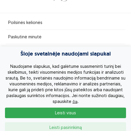
Poilsinės kelionės
Paskutinė minutė
Egzotinės kelionės
Šioje svetainėje naudojami slapukai
Kruizai
Naudojame slapukus, kad galėtume suasmeninti turinį bei
skelbimus, teikti visuomeninės medijos funkcijas ir analizuoti
srautą. Be to, svetainės naudojimo informaciją bendriname su
Kelionės po Lietuvą
visuomeninės medijos, reklamavimo ir analizės partneriais,
kurie gali ją pridėti prie kitos jūsų pateiktos arba naudojant
Apie mus
paslaugas surinktos informacijos. Jei norite sužinoti daugiau,
spauskite
.
čia
Privatumo politika
Leisti visus
Vartotojų teisės
Leisti pasirinkimą