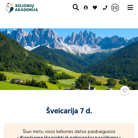
0 700 11007
Paskutinė
Pažintinės
Egzotinės
Kruizai
minutė
kelionės
kelionės
o, kuriame mieste pageidauja įlipti daugiau turistų.
Paėmimas iš 
as likus trims dienoms iki išvykimo.
elio Vilnius - Kaunas (Grigiškės, Vievis, Elektrėnai, Žiežmariai, Rumšiš
Šveicarija 7 d.
estai esantys šalia greitkelio (Rumšiškės, Žiežmariai, Elektrėnai, Vie
Šiuo metu visos kelionės datos pasibaigusios
o miestą galite keisti likus ne mažiau kaip
3 dienoms iki išvykimo.
« Kviečiame išsirinkti iš galiojančių pasiūlymų »