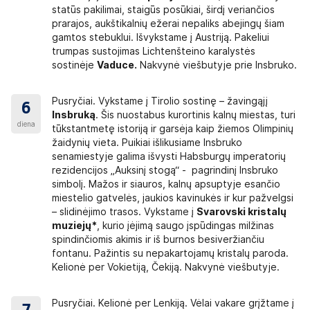
nų nuo kelionės pabaigos. Kelionių organizatorius į pretenzijas pri
statūs pakilimai, staigūs posūkiai, širdį veriančios
kilusių dėl
force majeure
aplinkybių, kurių nebuvo galima išvengti k
prarajos, aukštikalnių ežerai nepaliks abejingų šiam
gamtos stebuklui. Išvykstame į Austriją. Pakeliui
trumpas sustojimas Lichtenšteino karalystės
pranešti kuo skubiau (kelionės metu arba iškart po kelionės). Kelio
sostinėje
Vaduce.
Nakvynė viešbutyje prie Insbruko.
!
Pusryčiai. Vykstame į Tirolio sostinę – žavingąjį
6
Insbruką
. Šis nuostabus kurortinis kalnų miestas, turi
diena
ėti dažniausiai užduodamus klausimus mūsų interneto svetainėje: htt
tūkstantmetę istoriją ir garsėja kaip žiemos Olimpinių
gentas. O kai grįšite iš kelionės, labai lauksime Jūsų įspūdžių, kuriuo
žaidynių vieta. Puikiai išlikusiame Insbruko
senamiestyje galima išvysti Habsburgų imperatorių
rezidencijos „Auksinį stogą“ - pagrindinį Insbruko
simbolį. Mažos ir siauros, kalnų apsuptyje esančio
miestelio gatvelės, jaukios kavinukės ir kur pažvelgsi
– slidinėjimo trasos. Vykstame į
Svarovski kristalų
muziejų*
, kurio įėjimą saugo įspūdingas milžinas
spindinčiomis akimis ir iš burnos besiveržiančiu
fontanu. Pažintis su nepakartojamų kristalų paroda.
Kelionė per Vokietiją, Čekiją. Nakvynė viešbutyje.
Pusryčiai. Kelionė per Lenkiją. Vėlai vakare grįžtame į