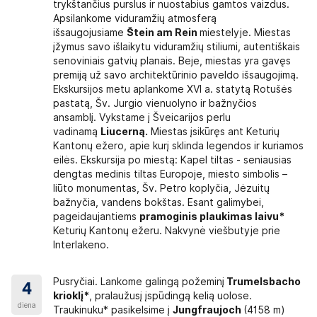
trykštančius purslus ir nuostabius gamtos vaizdus.
kuriuose yra vaizdo ir garso grotuvai, oro vėdinimo sistema, tuale
Apsilankome viduramžių atmosferą
štas vanduo.
išsaugojusiame
Štein am Rein
miestelyje. Miestas
įžymus savo išlaikytu viduramžių stiliumi, autentiškais
tą autobuse pagal pateiktą standartinį autobuso planą. Jei į kelio
senoviniais gatvių planais. Beje, miestas yra gavęs
merį, o raidė – konkrečią vietą toje eilėje (A, B – vairuotojo pu
premiją už savo architektūrinio paveldo išsaugojimą.
MS žinutę, kurioje bus nurodytas Jūsų pasirinktos vietos numeris k
Ekskursijos metu aplankome XVI a. statytą Rotušės
orius gali pakeisti Jūsų pasirinktą vietą.
pastatą, Šv. Jurgio vienuolyno ir bažnyčios
kainos teiraukitės užsakydami kelionę). Papildomai parduodamų viet
ansamblį. Vykstame į Šveicarijos perlu
vadinamą
Liucerną.
Miestas įsikūręs ant Keturių
Kantonų ežero, apie kurį sklinda legendos ir kuriamos
os diržai, keleiviai privalo važiuoti juos prisisegę. Autobusui judan
eilės. Ekskursija po miestą: Kapel tiltas - seniausias
. Tualetu autobuse prašome naudotis tik ekstra atveju, nes tualeto t
dengtas medinis tiltas Europoje, miesto simbolis –
liūto monumentas, Šv. Petro koplyčia, Jėzuitų
ktukai, skirti avariniam stiklo išdaužimui. Kelionės metu, išskyrus av
bažnyčia, vandens bokštas. Esant galimybei,
pageidaujantiems
pramoginis plaukimas laivu*
ršytų 25 kg. Bagažas kelionės metu laikomas autobuso bagažinėje. Su
Keturių Kantonų ežeru. Nakvynė viešbutyje prie
Interlakeno.
ės ar sunaikinimo dėl nusikalstamos trečiųjų asmenų veiklos atveju
Pusryčiai. Lankome galingą požeminį
Trumelsbacho
4
krioklį*
, pralaužusį įspūdingą kelią uolose.
diena
Traukinuku* pasikelsime į
Jungfraujoch
(4158 m)