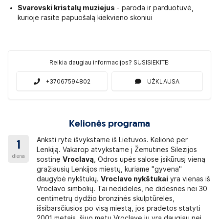
 lydėti įgaliotais asmenimis, raštiško tėvų
sutikimo nereikia.
Svarovski kristalų muziejus
- paroda ir parduotuvė,
ūrą ir elgesį atsako tėvai, globėjai arba vaiką lydėti įgalioti asmeny
kurioje rasite papuošalą kiekvieno skoniui
stybes galite pasitikslinti Užsienio reikalų ministerijos inter
Reikia daugiau informacijos? SUSISIEKITE:
+37067594802
UŽKLAUSA
ų galite įsigyti Lietuvoje arba kelionės metu išsikeisti iš eurų.
elionę Lenkijos zlotų rekomenduojame įsigyti Lietuvoje.
F. Šveicarijos frankų (rekomenduojame įsigyti iš anksto).
HF.
Šveicarijos frankų PRIVALOMA įsigyti iš anksto Lietuvoje.
Kelionės programa
Anksti ryte išvykstame iš Lietuvos. Kelionė per
1
Lenkiją. Vakarop atvykstame į Žemutinės Silezijos
diena
sostinę
Vroclavą
, Odros upės salose įsikūrusį vieną
gražiausių Lenkijos miestų, kuriame "gyvena"
ikslių mokamų objektų kainų teiraukitės kelionės vadovo kelionės 
daugybė nykštukų.
Vroclavo nykštukai
yra vienas iš
uose gali būti užsakomi vietiniai gidai, kaina priklauso nuo gru
Vroclavo simbolių. Tai nedidelės, ne didesnės nei 30
etuvių kalba.
centimetrų dydžio bronzinės skulptūrėlės,
inos pateiktos su administraciniu mokesčiu.
išsibarsčiusios po visą miestą, jos pradėtos statyti
rekomenduojame iš anksto pasidomėti lankomais objektais ir įsivertint
2001 metais, šiuo metu Vroclave jų yra daugiau nei