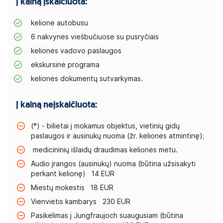
Į kainą įskaičiuota:
kelionė autobusu
6 nakvynės viešbučiuose su pusryčiais
kelionės vadovo paslaugos
ekskursinė programa
kelionės dokumentų sutvarkymas.
Į kainą neįskaičiuota:
(*) - bilietai į mokamus objektus, vietinių gidų
paslaugos ir ausinukų nuoma (žr. kelionės atmintinę);
medicininių išlaidų draudimas kelionės metu.
Audio įrangos (ausinukų) nuoma (būtina užsisakyti
perkant kelionę) 14 EUR
Miestų mokestis 18 EUR
Vienvietis kambarys 230 EUR
Pasikėlimas į Jungfraujoch suaugusiam (būtina