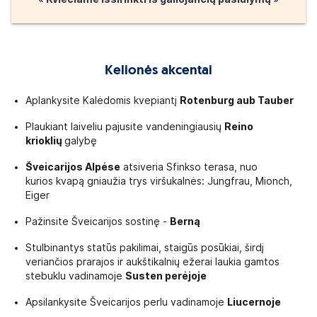
Alytus/Marijampolė. Tačiau išvykimo miestų eiliškumas gali keistis. T
 kelionės.
numeriu likus
1 dienai iki kelionės.
Kelionės akcentai
ykimo laiko ir nevėluoti. Kelionių organizatorius neatsako už turistų v
 mokestį organizuojame pervežimus iš Klaipėdos, Kryžkalnio, Šiaulių 
Aplankysite Kalėdomis kvepiantį
Rotenburg aub Tauber
 Išsamią informaciją apie pervežimų sąlygas ir ka
tos
Plaukiant laiveliu pajusite vandeningiausių
Reino
krioklių
galybę
Šveicarijos Alpėse
atsiveria Sfinkso terasa, nuo
kurios kvapą gniaužia trys viršukalnės: Jungfrau, Mionch,
Eiger
PASĄ
arba
ASMENS TAPATYBĖS KORTELĘ
, galiojančius visos 
elionę vykti su asmens dokumentu, kuris galioja bent 3 mėnesius 
Pažinsite Šveicarijos sostinę -
Berną
etuvos Respublikos piliečiams prašome kreiptis į Migracijos departam
Stulbinantys statūs pakilimai, staigūs posūkiai, širdį
veriančios prarajos ir aukštikalnių ežerai laukia gamtos
YBES TVARKA
stebuklu vadinamoje
Susten perėjoje
Apsilankysite Šveicarijos perlu vadinamoje
Liucernoje
turėti asmens dokumentą
, nurodytą skiltyje "Kelionės dokumentai