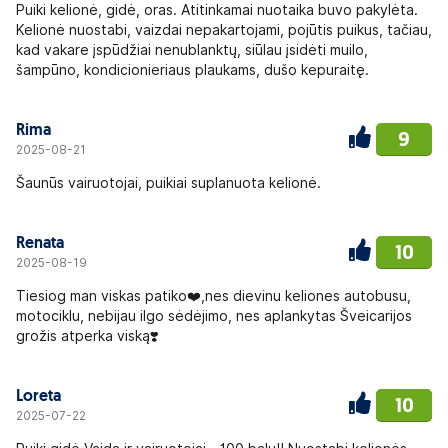
Puiki kelionė, gidė, oras. Atitinkamai nuotaika buvo pakylėta.
Kelionė nuostabi, vaizdai nepakartojami, pojūtis puikus, tačiau,
kad vakare įspūdžiai nenublanktų, siūlau įsidėti muilo,
šampūno, kondicionieriaus plaukams, dušo kepuraitę.
Rima
9
2025-08-21
Šaunūs vairuotojai, puikiai suplanuota kelionė.
Renata
10
2025-08-19
Tiesiog man viskas patiko❤️,nes dievinu keliones autobusu,
motociklu, nebijau ilgo sėdėjimo, nes aplankytas Šveicarijos
grožis atperka viską❣️
Loreta
10
2025-07-22