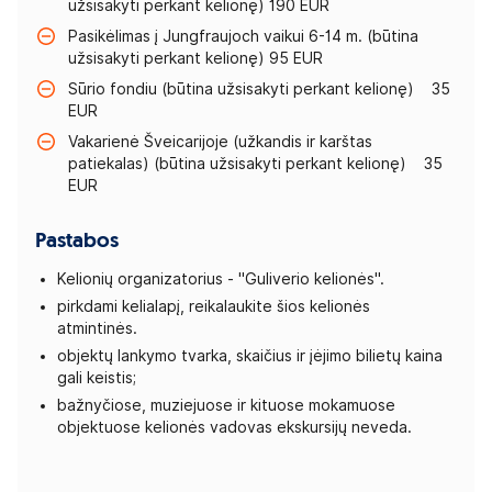
užsisakyti perkant kelionę) 190 EUR
Pasikėlimas į Jungfraujoch vaikui 6-14 m. (būtina
užsisakyti perkant kelionę) 95 EUR
Sūrio fondiu (būtina užsisakyti perkant kelionę) 35
EUR
Vakarienė Šveicarijoje (užkandis ir karštas
patiekalas) (būtina užsisakyti perkant kelionę) 35
EUR
Pastabos
Kelionių organizatorius - "Guliverio kelionės".
pirkdami kelialapį, reikalaukite šios kelionės
atmintinės.
objektų lankymo tvarka, skaičius ir įėjimo bilietų kaina
gali keistis;
bažnyčiose, muziejuose ir kituose mokamuose
objektuose kelionės vadovas ekskursijų neveda.