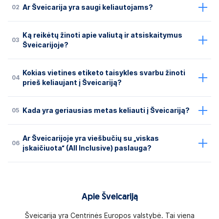
02
Ar Šveicarija yra saugi keliautojams?
Ką reikėtų žinoti apie valiutą ir atsiskaitymus
03
Šveicarijoje?
Kokias vietines etiketo taisykles svarbu žinoti
04
prieš keliaujant į Šveicariją?
05
Kada yra geriausias metas keliauti į Šveicariją?
Ar Šveicarijoje yra viešbučių su „viskas
06
įskaičiuota“ (All Inclusive) paslauga?
Apie Šveicariją
Šveicarija yra Centrinės Europos valstybė. Tai viena