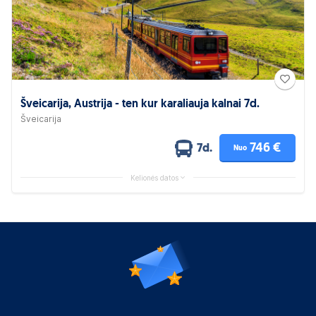
Šveicarija, Austrija - ten kur karaliauja kalnai 7d.
Šveicarija
746 €
7d.
Nuo
Kelionės datos