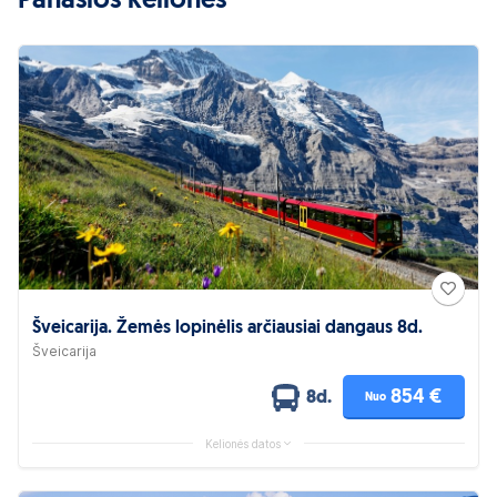
Panašios kelionės
Šveicarija. Žemės lopinėlis arčiausiai dangaus 8d.
Šveicarija
854 €
8d.
Nuo
Kelionės datos