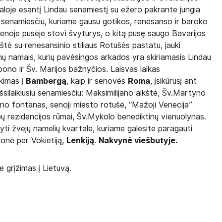
loje esantį Lindau senamiestį su ežero pakrante jungia
s su senamiesčiu, kuriame gausu gotikos, renesanso ir baroko
vienoje pusėje stovi švyturys, o kitą pusę saugo Bavarijos
štė su renesansinio stiliaus Rotušės pastatu, jauki
nų namais, kurių pavėsingos arkados yra skiriamasis Lindau
pono ir Šv. Marijos bažnyčios. Laisvas laikas
kimas į
Bambergą
, kaip ir senovės
Roma
, įsikūrusį ant
 išsilaikiusiu senamiesčiu: Maksimilijano aikštė, Šv.Martyno
tūno fontanas, senoji miesto rotušė, “Mažoji Venecija”
ų rezidencijos rūmai, Šv.Mykolo benediktinų vienuolynas.
kyti žvejų namelių kvartale, kuriame galėsite paragauti
ionė per Vokietiją,
Lenkiją
.
Nakvynė viešbutyje.
e grįžimas į Lietuvą.