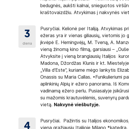
bedugnės, aukšti kalnai, snieguotos viršūnė
kraštovaizdžiu. Atvykimas į nakvynės vie
Pusryčiai. Kelionė per Italiją. Atvykimas p
3
ežeras yra ir vienas giliausių, vietomis j
įkvėpė E. Hemingvėjų, M. Tveną, A. Manzoni
diena
vieną žinomą kino filmą, garsiausi – „Ouš
Atvyksite į vieną brangiausių Italijos kuro
Madona, Džordžas Klunis ir kt. Miestelyje 
„Villa d‘Este“, kuriame mėgo lankytis Eliza
Onassis su Maria Callas. *Funikulieriumi pak
aplinkinių Alpių ir ežero panorama. Iš Komo 
vadinamą ežero perlu. Pusiasalyje įsikūrus
su mažomis krautuvėlėmis, suvenyrų pardu
vietą.
Nakvynė viešbutyje.
Pusryčiai. Pažintis su Italijos ekonomikos
4
viena gražiausių Italijoje Milano *katedra, 