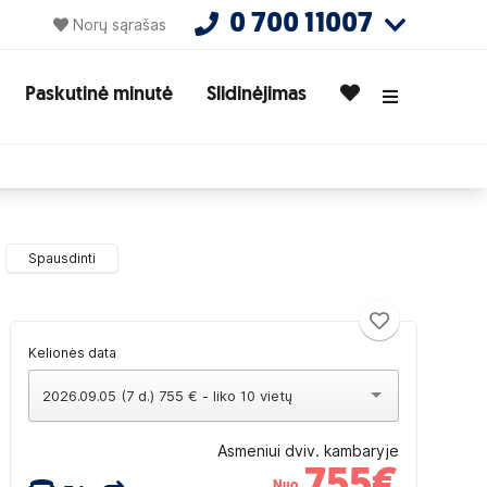
0 700 11007
Norų sąrašas
Paskutinė minutė
Slidinėjimas
Spausdinti
Kelionės data
2026.09.05 (7 d.) 755 € - liko 10 vietų
Asmeniui dviv. kambaryje
755
€
Nuo