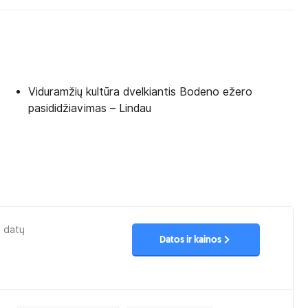
Viduramžių kultūra dvelkiantis Bodeno ežero
pasididžiavimas – Lindau
s
u datų
Datos ir kainos