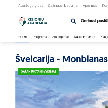
Atostogų gidas
Dažniausi klausimai
Apie mus
Kon
Geriausi pasiū
Pradžia
Programa
Atsiliepimai
Datos ir kainos
Kas į
Šveicarija - Monblanas -
GARANTUOTAS IŠVYKIMAS