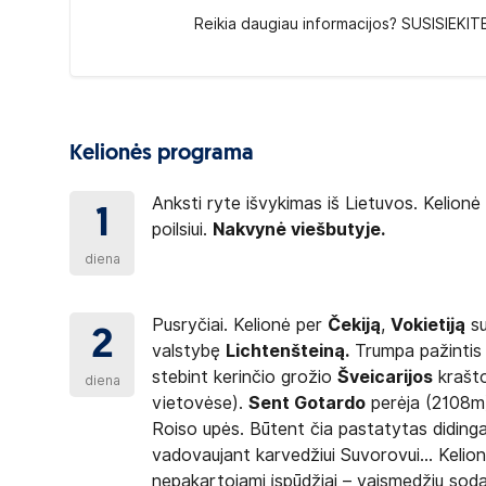
Reikia daugiau informacijos? SUSISIEKIT
Kelionės programa
Anksti ryte išvykimas iš Lietuvos. Kelion
1
poilsiui.
Nakvynė viešbutyje.
diena
Pusryčiai. Kelionė per
Čekiją
,
Vokietiją
su
2
valstybę
Lichtenšteiną
.
Trumpa pažintis 
stebint kerinčio grožio
Šveicarijos
krašto
diena
vietovėse).
Sent Gotardo
perėja (2108m).
Roiso upės. Būtent čia pastatytas didinga
vadovaujant karvedžiui Suvorovui... Kelio
nepakartojami įspūdžiai – vaismedžių sodai