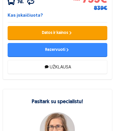
7d.
839€
Kas įskaičiuota?
Datos ir kainos
Rezervuoti
UŽKLAUSA
Pasitark su specialistu!