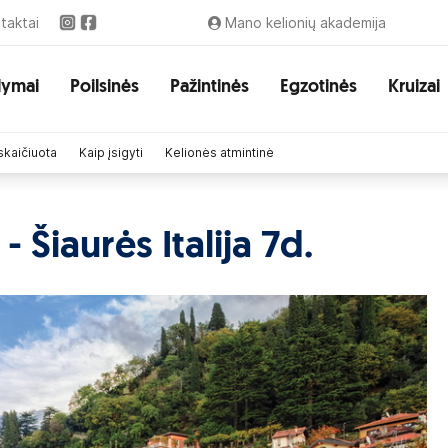
taktai
Mano kelionių akademija
lymai
Poilsinės
Pažintinės
Egzotinės
Kruizai
skaičiuota
Kaip įsigyti
Kelionės atmintinė
 Šiaurės Italija 7d.