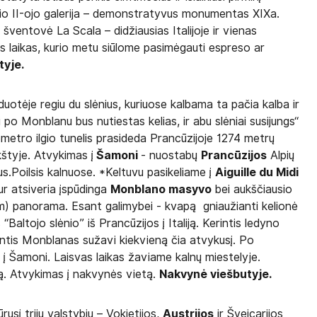
elio II-ojo galerija – demonstratyvus monumentas XIXa.
 šventovė La Scala – didžiausias Italijoje ir vienas
as laikas, kurio metu siūlome pasimėgauti espreso ar
tyje.
duotėje regiu du slėnius, kuriuose kalbama ta pačia kalba ir
 po Monblanu bus nutiestas kelias, ir abu slėniai susijungs“
metro ilgio tunelis prasideda Prancūzijoje 1274 metrų
kštyje. Atvykimas į
Šamoni
- nuostabų
Prancūzijos
Alpių
us.Poilsis kalnuose. *Keltuvu pasikeliame į
Aiguille du Midi
ur atsiveria įspūdinga
Monblano masyvo
bei aukščiausio
) panorama. Esant galimybei - kvapą gniaužianti kelionė
Baltojo slėnio” iš Prancūzijos į Italiją. Kerintis ledyno
ntis Monblanas sužavi kiekvieną čia atvykusį. Po
e į Šamoni. Laisvas laikas žaviame kalnų miestelyje.
ją. Atvykimas į nakvynės vietą.
Nakvynė viešbutyje.
ūrusį trijų valstybių – Vokietijos,
Austrijos
ir Šveicarijos