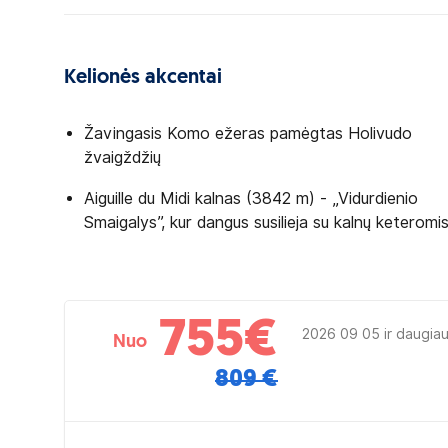
Kelionės akcentai
Žavingasis Komo ežeras pamėgtas Holivudo
žvaigždžių
Aiguille du Midi kalnas (3842 m) - „Vidurdienio
Smaigalys”, kur dangus susilieja su kalnų keteromi
755
€
2026 09 05 ir daugia
Nuo
809 €