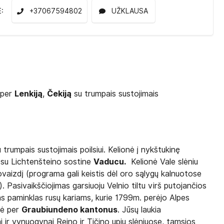
E:
+37067594802
UŽKLAUSA
ė per
Lenkiją
,
Čekiją
su trumpais sustojimais
 trumpais sustojimais poilsiui. Kelionė į nykštukinę
su Lichtenšteino sostine
Vaducu.
Kelionė Vale slėniu
vaizdį (programa gali keistis dėl oro sąlygų kalnuotose
 Pasivaikščiojimas garsiuoju Velnio tiltu virš putojančios
s paminklas rusų kariams, kurie 1799m. perėjo Alpes
nė per
Graubiundeno
kantonus
. Jūsų laukia
 ir vynuogynai Reino ir Tičino upių slėniuose, tamsios