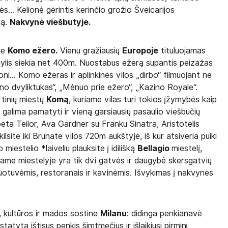
s... Kelionė gėrintis kerinčio grožio Šveicarijos
tą.
Nakvynė viešbutyje.
rie
Komo ežero.
Vienu gražiausių
Europoje
tituluojamas
o gylis siekia net 400m. Nuostabus ežerą supantis peizažas
... Komo ežeras ir aplinkinės vilos „dirbo“ filmuojant ne
eno dvyliktukas“, „Mėnuo prie ežero“, „Kazino Royale“.
rtinių miestų
Komą
, kuriame vilas turi tokios įžymybės kaip
galima pamatyti ir vieną garsiausių pasaulio viešbučių
beta Teilor, Ava Gardner su Franku Sinatra, Aristotelis
ilsite iki Brunate vilos 720m aukštyje, iš kur atsiveria puiki
miestelio *laiveliu plauksite į idilišką
Bellagio
miestelį,
iame miestelyje yra tik dvi gatvės ir daugybė skersgatvių
otuvėmis, restoranais ir kavinėmis. Išvykimas į nakvynės
, kultūros ir mados sostine
Milanu
: didinga penkianavė
statyta ištisus penkis šimtmečius ir išlaikiusi pirminį