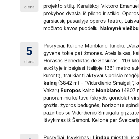
projekto stilių. Karališkoji Viktoro Emanu
diena
prekybos dvasiai iš plieno ir stiklo. Operos
garsiausių pasaulyje operos teatrų. Laisv
močiato kavos puodeliu.
Nakvynė viešbu
Pusryčiai. Kelionė Monblano tuneliu. „Vaiz
5
gyvena tokie pat žmonės. Ateis laikas, kai
Horasas Benediktas de Sosiūras. 11,6 kilo
diena
aukštyje ir baigiasi Italijoje 1381 metro au
kurortą, traukiantį aktyvaus poilsio mėgėj
kalną
(3842 m) - “Vidurdienio Smaigalį”, k
Vakarų
Europos
kalno
Monblano
(4807 m
panoraminiu keltuvu (skrydis gondola) virš “
grožis, žydros bedugnės, horizonte spindi
pažinties su Vidurdienio Smaigaliu grįžtat
Išvykimas iš Šamoni. Kelionė per Šveicari
Pusryčiai. Išvykimas į
Lindau
miestelį, įsik