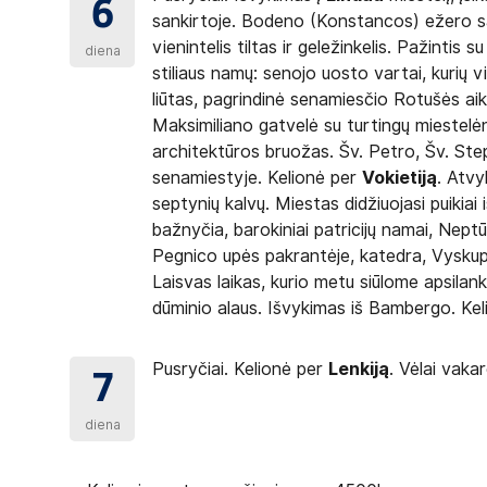
6
sankirtoje. Bodeno (Konstancos) ežero sa
vienintelis tiltas ir geležinkelis. Pažinti
diena
stiliaus namų: senojo uosto vartai, kurių 
liūtas, pagrindinė senamiesčio Rotušės aik
Maksimiliano gatvelė su turtingų miestelė
architektūros bruožas. Šv. Petro, Šv. Ste
senamiestyje. Kelionė per
Vokietiją
. Atvy
septynių kalvų. Miestas didžiuojasi puikiai
bažnyčia, barokiniai patricijų namai, Nep
Pegnico upės pakrantėje, katedra, Vyskup
Laisvas laikas, kurio metu siūlome apsilan
dūminio alaus. Išvykimas iš Bambergo. Kel
Pusryčiai. Kelionė per
Lenkiją
. Vėlai vakar
7
diena