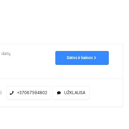
u datų
Datos ir kainos
E:
+37067594802
UŽKLAUSA