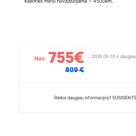
Kelionės metu nuvažiuojama ~ 4500km.
755
€
2026 09 05 ir daugia
Nuo
809 €
Reikia daugiau informacijos? SUSISIEKIT