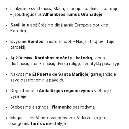
Lankysime svarbiausią Maurų imperijos palikimą Ispanijoje
– įspūdinguosius
Alhambros rūmus Granadoje
Sevilijoje
apžiūrėsime didžiausią Europoje
gotikinę
Katedrą
Išvysime
Rondos
miesto simbolį – Naująjį tiltą per Tajo
tarpeklį
Apžiūrėsime
Kordobos mečetę – katedrą
, vieną
didžiausių ir unikaliausių dviejų religijų šventyklų pasaulyje
Nakvosime
El Puerto de Santa Marijoje,
garsėjančioje
savo gastronominiu paveldu
Degustuosime
Andalūzijos regiono vynus
vietinėje
vyninėje
Stebėsime aistringąjį
flamenko
pasirodymą
Mėgausimės Atlanto vandenyno ir Viduržemio jūros
bangomis
Tarifos
miestelyje