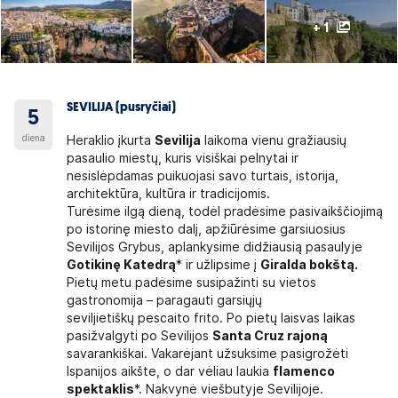
+ 1
SEVILIJA (pusryčiai)
5
diena
Heraklio įkurta
Sevilija
laikoma vienu gražiausių
pasaulio miestų, kuris visiškai pelnytai ir
nesislėpdamas puikuojasi savo turtais, istorija,
architektūra, kultūra ir tradicijomis.
Turėsime ilgą dieną, todėl pradėsime pasivaikščiojimą
po istorinę miesto dalį, apžiūrėsime garsiuosius
Sevilijos Grybus, aplankysime didžiausią pasaulyje
Gotikinę Katedrą
* ir užlipsime į
Giralda bokštą.
Pietų metu padėsime susipažinti su vietos
gastronomija – paragauti garsiųjų
seviljietiškų pescaito frito. Po pietų laisvas laikas
pasižvalgyti po Sevilijos
Santa Cruz rajoną
savarankiškai. Vakarėjant užsuksime pasigrožėti
Ispanijos aikšte, o dar vėliau laukia
flamenco
spektaklis
*. Nakvynė viešbutyje Sevilijoje.