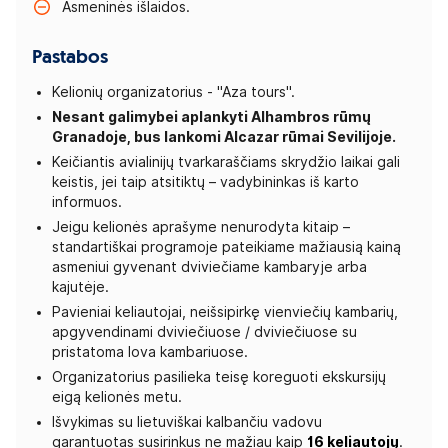
Asmeninės išlaidos.
Pastabos
Kelionių organizatorius - "Aza tours".
Nesant galimybei aplankyti Alhambros rūmų
Granadoje, bus lankomi Alcazar rūmai Sevilijoje.
Keičiantis avialinijų tvarkaraščiams skrydžio laikai gali
keistis, jei taip atsitiktų – vadybininkas iš karto
informuos.
Jeigu kelionės aprašyme nenurodyta kitaip –
standartiškai programoje pateikiame mažiausią kainą
asmeniui gyvenant dviviečiame kambaryje arba
kajutėje.
Pavieniai keliautojai, neišsipirkę vienviečių kambarių,
apgyvendinami dviviečiuose / dviviečiuose su
pristatoma lova kambariuose.
Organizatorius pasilieka teisę koreguoti ekskursijų
eigą kelionės metu.
Išvykimas su lietuviškai kalbančiu vadovu
garantuotas susirinkus ne mažiau kaip
16 keliautojų
.