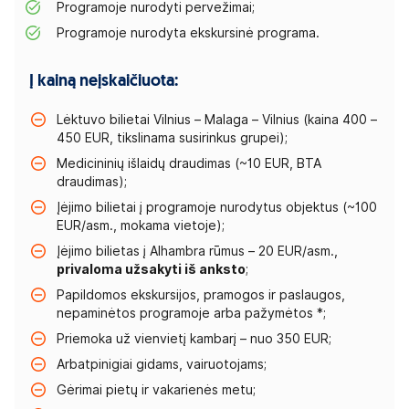
Programoje nurodyti pervežimai;
Programoje nurodyta ekskursinė programa.
Į kainą neįskaičiuota:
Lėktuvo bilietai Vilnius – Malaga – Vilnius (kaina 400 –
450 EUR, tikslinama susirinkus grupei);
Medicininių išlaidų draudimas (~10 EUR, BTA
draudimas);
Įėjimo bilietai į programoje nurodytus objektus (~100
EUR/asm., mokama vietoje);
Įėjimo bilietas į Alhambra rūmus – 20 EUR/asm.,
privaloma užsakyti iš anksto
;
Papildomos ekskursijos, pramogos ir paslaugos,
nepaminėtos programoje arba pažymėtos *;
Priemoka už vienvietį kambarį – nuo 350 EUR;
Arbatpinigiai gidams, vairuotojams;
Gėrimai pietų ir vakarienės metu;