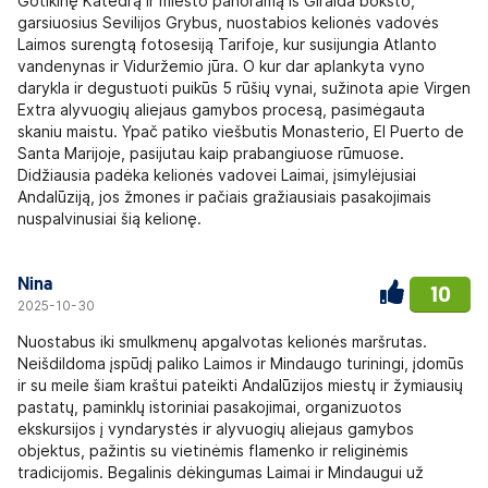
Gotikinę Katedrą ir miesto panoramą iš Giralda bokšto,
garsiuosius Sevilijos Grybus, nuostabios kelionės vadovės
Laimos surengtą fotosesiją Tarifoje, kur susijungia Atlanto
vandenynas ir Viduržemio jūra. O kur dar aplankyta vyno
darykla ir degustuoti puikūs 5 rūšių vynai, sužinota apie Virgen
Extra alyvuogių aliejaus gamybos procesą, pasimėgauta
skaniu maistu. Ypač patiko viešbutis Monasterio, El Puerto de
Santa Marijoje, pasijutau kaip prabangiuose rūmuose.
Didžiausia padėka kelionės vadovei Laimai, įsimylėjusiai
Andalūziją, jos žmones ir pačiais gražiausiais pasakojimais
nuspalvinusiai šią kelionę.
Nina
10
2025-10-30
Nuostabus iki smulkmenų apgalvotas kelionės maršrutas.
Neišdildoma įspūdį paliko Laimos ir Mindaugo turiningi, įdomūs
ir su meile šiam kraštui pateikti Andalūzijos miestų ir žymiausių
pastatų, paminklų istoriniai pasakojimai, organizuotos
ekskursijos į vyndarystės ir alyvuogių aliejaus gamybos
objektus, pažintis su vietinėmis flamenko ir religinėmis
tradicijomis. Begalinis dėkingumas Laimai ir Mindaugui už