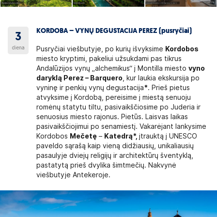
KORDOBA – VYNŲ DEGUSTACIJA PEREZ (pusryčiai)
3
diena
Pusryčiai viešbutyje, po kurių išvyksime
Kordobos
miesto kryptimi, pakeliui užsukdami pas tikrus
Andalūzijos vynų „alchemikus“ į Montilla miesto
vyno
daryklą Perez – Barquero
, kur laukia ekskursija po
vyninę ir penkių vynų degustacija
*
. Prieš pietus
atvyksime į Kordobą, pereisime į miestą senuoju
romėnų statytu tiltu, pasivaikščiosime po Juderia ir
senuosius miesto rajonus. Pietūs. Laisvas laikas
pasivaikščiojimui po senamiestį. Vakarėjant lankysime
Kordobos
Mečetę
–
Katedrą*,
įtrauktą į UNESCO
paveldo sąrašą kaip vieną didžiausių, unikaliausių
pasaulyje dviejų religijų ir architektūrų šventyklą,
pastatytą prieš dvylika šimtmečių. Nakvynė
viešbutyje Antekeroje.