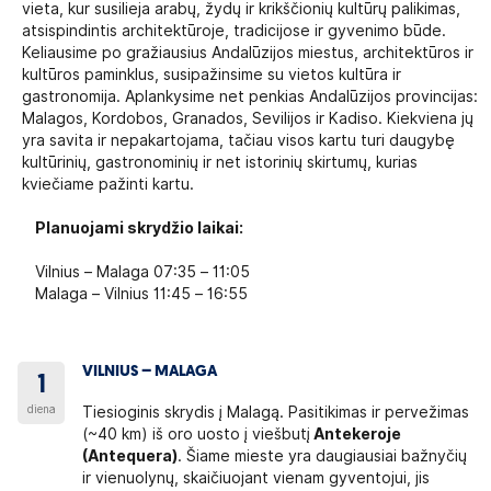
vieta, kur susilieja arabų, žydų ir krikščionių kultūrų palikimas,
atsispindintis architektūroje, tradicijose ir gyvenimo būde.
Keliausime po gražiausius Andalūzijos miestus, architektūros ir
kultūros paminklus, susipažinsime su vietos kultūra ir
gastronomija. Aplankysime net penkias Andalūzijos provincijas:
Malagos, Kordobos, Granados, Sevilijos ir Kadiso. Kiekviena jų
yra savita ir nepakartojama, tačiau visos kartu turi daugybę
kultūrinių, gastronominių ir net istorinių skirtumų, kurias
kviečiame pažinti kartu.
Planuojami skrydžio laikai:
Vilnius – Malaga 07:35 – 11:05
Malaga – Vilnius 11:45 – 16:55
VILNIUS – MALAGA
1
diena
Tiesioginis skrydis į Malagą. Pasitikimas ir pervežimas
(~40 km) iš oro uosto į viešbutį
Antekeroje
(Antequera)
. Šiame mieste yra daugiausiai bažnyčių
ir vienuolynų, skaičiuojant vienam gyventojui, jis