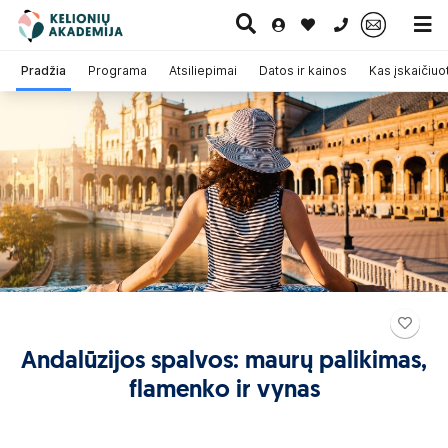
0 700 11007
Pradžia
Programa
Atsiliepimai
Datos ir kainos
Kas įskaičiuo
Paskutinė
Pažintinės
Egzotinės
Kruizai
minutė
kelionės
kelionės
Andalūzijos spalvos: maurų palikimas,
flamenko ir vynas