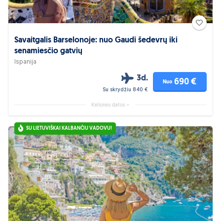
Savaitgalis Barselonoje: nuo Gaudi šedevrų iki
senamiesčio gatvių
Ispanija
3d.
690 €
Nuo
Su skrydžiu 840 €
Kelionės datos
SU LIETUVIŠKAI KALBANČIU VADOVU!