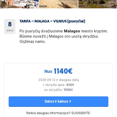
TARIFA – MALAGA – VILNIUS (pusryčiai)
8
diena
Po pusryčių išvažiuosime
Malagos
miesto kryptim.
Būsime nuvežti į Malagos oro uostą skrydžiui.
Grįžimas namo.
1140
€
Nuo
2026 09 12 ir daugiau datų
+ skrydis apie:
450
€
su skrydžiu:
1590
€
Datos ir kainos
Reikia daugiau informacijos? SUSISIEKITE: