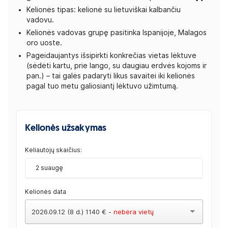
Kelionės tipas: kelionė su lietuviškai kalbančiu
vadovu.
Kelionės vadovas grupę pasitinka Ispanijoje, Malagos
oro uoste.
Pageidaujantys išsipirkti konkrečias vietas lėktuve
(sėdėti kartu, prie lango, su daugiau erdvės kojoms ir
pan.) – tai galės padaryti likus savaitei iki kelionės
pagal tuo metu galiosiantį lėktuvo užimtumą.
Kelionės užsakymas
Keliautojų skaičius:
2 suaugę
Kelionės data
2026.09.12 (8 d.) 1140 € -
nebėra vietų