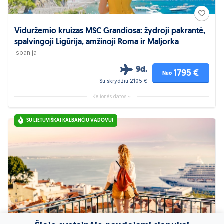
Viduržemio kruizas MSC Grandiosa: žydroji pakrantė,
spalvingoji Ligūrija, amžinoji Roma ir Maljorka
Ispanija
9d.
1795 €
Nuo
Su skrydžiu 2105 €
Kelionės datos
SU LIETUVIŠKAI KALBANČIU VADOVU!