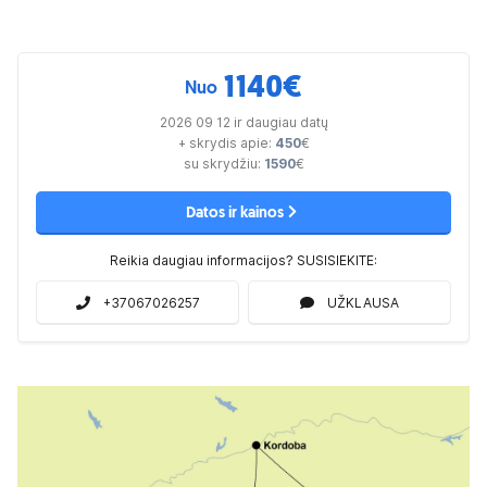
1140
€
Nuo
2026 09 12 ir daugiau datų
+ skrydis apie:
450
€
su skrydžiu:
1590
€
Datos ir kainos
Reikia daugiau informacijos? SUSISIEKITE:
+37067026257
UŽKLAUSA