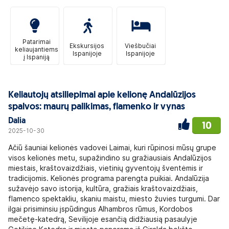
Patarimai
Ekskursijos
Viešbučiai
keliaujantiems
Ispanijoje
Ispanijoje
į Ispaniją
Keliautojų atsiliepimai apie kelionę Andalūzijos
spalvos: maurų palikimas, flamenko ir vynas
Dalia
10
2025-10-30
Ačiū šauniai kelionės vadovei Laimai, kuri rūpinosi mūsų grupe
visos kelionės metu, supažindino su gražiausiais Andalūzijos
miestais, kraštovaizdžiais, vietinių gyventojų šventėmis ir
tradicijomis. Kelionės programa parengta puikiai. Andalūzija
sužavėjo savo istorija, kultūra, gražiais kraštovaizdžiais,
flamenco spektakliu, skaniu maistu, miesto žuvies turgumi. Dar
ilgai prisiminsiu įspūdingus Alhambros rūmus, Kordobos
mečetę-katedrą, Sevilijoje esančią didžiausią pasaulyje