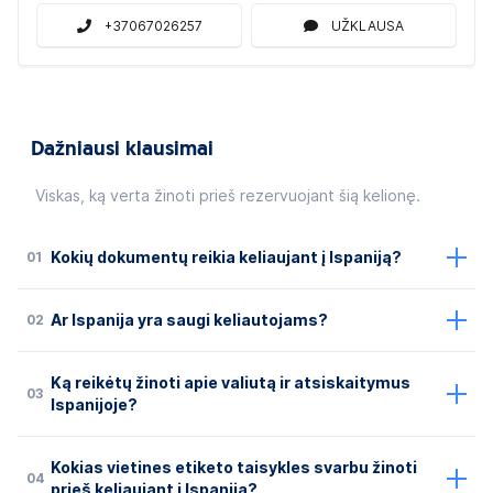
+37067026257
UŽKLAUSA
Dažniausi klausimai
Viskas, ką verta žinoti prieš rezervuojant šią kelionę.
01
Kokių dokumentų reikia keliaujant į Ispaniją?
02
Ar Ispanija yra saugi keliautojams?
Ką reikėtų žinoti apie valiutą ir atsiskaitymus
03
Ispanijoje?
Kokias vietines etiketo taisykles svarbu žinoti
04
prieš keliaujant į Ispaniją?