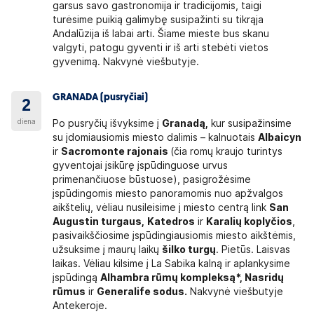
garsus savo gastronomija ir tradicijomis, taigi
turėsime puikią galimybę susipažinti su tikrąja
Andalūzija iš labai arti. Šiame mieste bus skanu
valgyti, patogu gyventi ir iš arti stebėti vietos
gyvenimą. Nakvynė viešbutyje.
GRANADA (pusryčiai)
2
diena
Po pusryčių išvyksime į
Granadą,
kur susipažinsime
su įdomiausiomis miesto dalimis – kalnuotais
Albaicyn
ir
Sacromonte rajonais
(čia romų kraujo turintys
gyventojai įsikūrę įspūdinguose urvus
primenančiuose būstuose), pasigrožėsime
įspūdingomis miesto panoramomis nuo apžvalgos
aikštelių, vėliau nusileisime į miesto centrą link
San
Augustin turgaus,
Katedros
ir
Karalių koplyčios
,
pasivaikščiosime įspūdingiausiomis miesto aikštėmis,
užsuksime į maurų laikų
šilko turgų
. Pietūs. Laisvas
laikas. Vėliau kilsime į La Sabika kalną ir aplankysime
įspūdingą
Alhambra rūmų kompleksą*, Nasridų
rūmus
ir
Generalife sodus.
Nakvynė viešbutyje
Antekeroje.