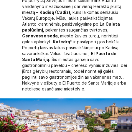
Po pusryčių Sevilijos mieste suksime link Atlanto
vandenyno ir važiuosime į dar vieną Heraklio įkurtą
miestą –
Kadisą (Cadiz),
kuris laikomas seniausiu
Vakarų Europoje. Mūsų laukia pasivaikščiojimas
Atlanto krantinėmis, pasižvalgysime po
La Caleta
paplūdimį,
pakrantes saugančias tvirtoves,
Genovesse sodą,
miesto žuvies turgų, norintieji
galės aplankyti
Katedrą
* ir pasilypėti į jos bokštą.
Po pietų laisvas laikas pasivaikščiojimui po Kadisą
savarankiškai. Vėliau išvažiuosime į
El Puerto de
Santa Mariją
. Šis miestas garsėja savo
gastronominiu paveldu – chereso vynais ir žuvies, bei
jūros gėrybių restoranais, todėl norintieji galės
pagilinti savo gastronomijos žinias vakarienės metu.
Nakvynė viešbutyje El Puerto de Santa Marijoje arba
netoliese esančiame miestelyje.