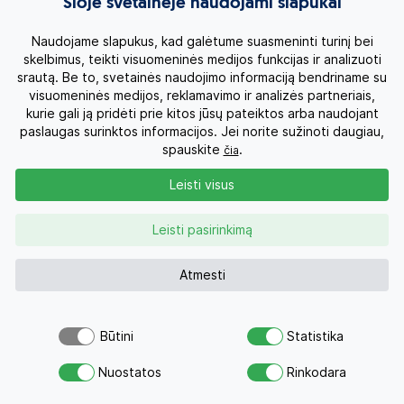
Šioje svetainėje naudojami slapukai
Viduržemio jūros klasika: kruizas per Ispaniją,
Naudojame slapukus, kad galėtume suasmeninti turinį bei
Prancūziją, Italiją ir Maltą
skelbimus, teikti visuomeninės medijos funkcijas ir analizuoti
srautą. Be to, svetainės naudojimo informaciją bendriname su
Ispanija
visuomeninės medijos, reklamavimo ir analizės partneriais,
9d.
kurie gali ją pridėti prie kitos jūsų pateiktos arba naudojant
1890 €
Nuo
Su skrydžiu 2240 €
paslaugas surinktos informacijos. Jei norite sužinoti daugiau,
spauskite
.
čia
Kelionės datos
Leisti visus
Leisti pasirinkimą
Atmesti
Būtini
Statistika
Šiuo pasiūlymu šiandien jau
Atsiųsk užklausą
domėjosi 193
Nuostatos
Rinkodara
Savo svajonių atostogoms