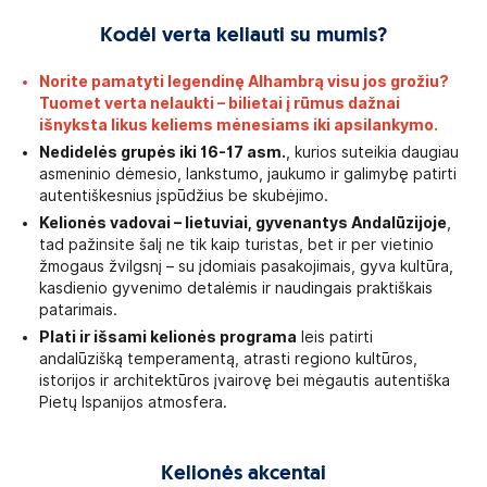
Kodėl verta keliauti su mumis?
Norite pamatyti legendinę Alhambrą visu jos grožiu?
Tuomet verta nelaukti – bilietai į rūmus dažnai
išnyksta likus keliems mėnesiams iki apsilankymo.
Nedidelės grupės iki 16-17 asm.
, kurios suteikia daugiau
asmeninio dėmesio, lankstumo, jaukumo ir galimybę patirti
autentiškesnius įspūdžius be skubėjimo.
Kelionės vadovai – lietuviai, gyvenantys Andalūzijoje
,
tad pažinsite šalį ne tik kaip turistas, bet ir per vietinio
žmogaus žvilgsnį – su įdomiais pasakojimais, gyva kultūra,
kasdienio gyvenimo detalėmis ir naudingais praktiškais
patarimais.
Plati ir išsami kelionės programa
leis patirti
andalūzišką temperamentą, atrasti regiono kultūros,
istorijos ir architektūros įvairovę bei mėgautis autentiška
Pietų Ispanijos atmosfera.
Kelionės akcentai