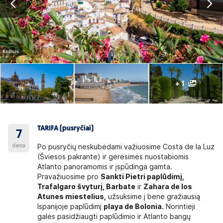
+ 1
TARIFA (pusryčiai)
7
diena
Po pusryčių neskubėdami važiuosime Costa de la Luz
(Šviesos pakrante) ir gėrėsimės nuostabiomis
Atlanto panoramomis ir įspūdinga gamta.
Pravažiuosime pro
Sankti Pietri paplūdimį,
Trafalgaro švyturį, Barbate
ir
Zahara de los
Atunes miestelius,
užsuksime į bene gražiausią
Ispanijoje paplūdimį
playa de Bolonia.
Norintieji
galės pasidžiaugti paplūdimio ir Atlanto bangų