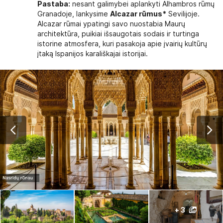
Pastaba:
nesant galimybei aplankyti Alhambros rūmų
Granadoje, lankysime
Alcazar rūmus*
Sevilijoje.
Alcazar rūmai ypatingi savo nuostabia Maurų
architektūra, puikiai išsaugotais sodais ir turtinga
istorine atmosfera, kuri pasakoja apie įvairių kultūrų
įtaką Ispanijos karališkajai istorijai.
+ 3