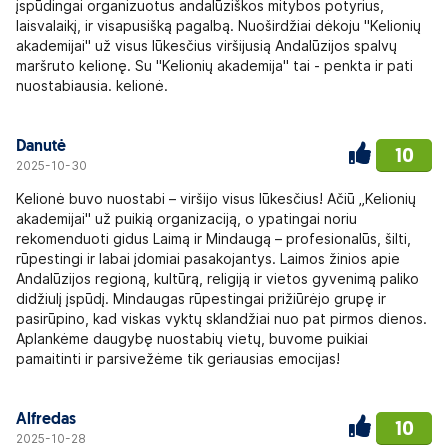
įspūdingai organizuotus andalūziškos mitybos potyrius,
laisvalaikį, ir visapusišką pagalbą. Nuoširdžiai dėkoju "Kelionių
akademijai" už visus lūkesčius viršijusią Andalūzijos spalvų
maršruto kelionę. Su "Kelionių akademija" tai - penkta ir pati
nuostabiausia. kelionė.
Danutė
10
2025-10-30
Kelionė buvo nuostabi – viršijo visus lūkesčius! Ačiū „Kelionių
akademijai" už puikią organizaciją, o ypatingai noriu
rekomenduoti gidus Laimą ir Mindaugą – profesionalūs, šilti,
rūpestingi ir labai įdomiai pasakojantys. Laimos žinios apie
Andalūzijos regioną, kultūrą, religiją ir vietos gyvenimą paliko
didžiulį įspūdį. Mindaugas rūpestingai prižiūrėjo grupę ir
pasirūpino, kad viskas vyktų sklandžiai nuo pat pirmos dienos.
Aplankėme daugybę nuostabių vietų, buvome puikiai
pamaitinti ir parsivežėme tik geriausias emocijas!
Alfredas
10
2025-10-28