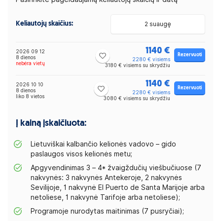
Keliautojų skaičius:
2 suaugę
1140 €
2026 09 12
Rezervuoti
8 dienos
2280 € visiems
nebėra vietų
3180 € visiems su skrydžiu
1140 €
2026 10 10
Rezervuoti
8 dienos
2280 € visiems
liko 8 vietos
3080 € visiems su skrydžiu
Į kainą įskaičiuota:
Lietuviškai kalbančio kelionės vadovo – gido
paslaugos visos kelionės metu;
Apgyvendinimas 3 – 4* žvaigždučių viešbučiuose (7
nakvynės: 3 nakvynės Antekeroje, 2 nakvynės
Sevilijoje, 1 nakvynė El Puerto de Santa Marijoje arba
netoliese, 1 nakvynė Tarifoje arba netoliese);
Programoje nurodytas maitinimas (7 pusryčiai);