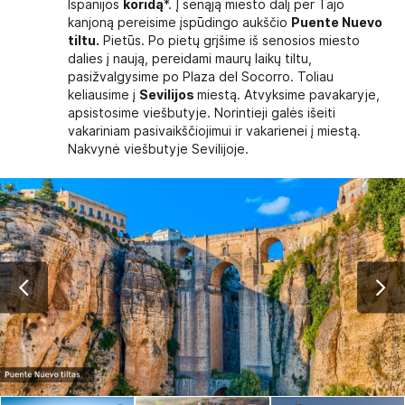
Ispanijos
koridą
*. Į senąją miesto dalį per Tajo
kanjoną pereisime įspūdingo aukščio
Puente Nuevo
tiltu.
Pietūs. Po pietų grįšime iš senosios miesto
dalies į naują, pereidami maurų laikų tiltu,
pasižvalgysime po Plaza del Socorro. Toliau
keliausime į
Sevilijos
miestą. Atvyksime pavakaryje,
apsistosime viešbutyje. Norintieji galės išeiti
vakariniam pasivaikščiojimui ir vakarienei į miestą.
Nakvynė viešbutyje Sevilijoje.