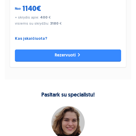
1140
€
Nuo
+ skrydis apie:
400
€
visiems su skrydžiu:
3180
€
Kas įskaičiuota?
Rezervuoti
Pasitark su specialistu!