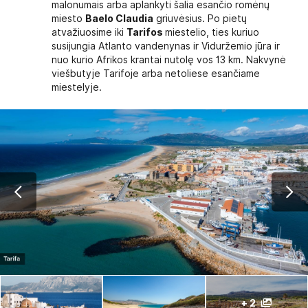
malonumais arba aplankyti šalia esančio romėnų
miesto
Baelo Claudia
griuvėsius. Po pietų
atvažiuosime iki
Tarifos
miestelio, ties kuriuo
susijungia Atlanto vandenynas ir Viduržemio jūra ir
nuo kurio Afrikos krantai nutolę vos 13 km. Nakvynė
viešbutyje Tarifoje arba netoliese esančiame
miestelyje.
+ 2