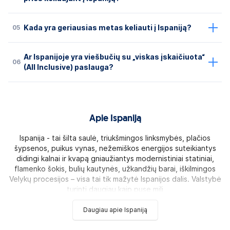
05
Kada yra geriausias metas keliauti į Ispaniją?
Ar Ispanijoje yra viešbučių su „viskas įskaičiuota“
06
(All Inclusive) paslauga?
Apie Ispaniją
Ispanija - tai šilta saulė, triukšmingos linksmybės, plačios
šypsenos, puikus vynas, nežemiškos energijos suteikiantys
didingi kalnai ir kvapą gniaužiantys modernistiniai statiniai,
flamenko šokis, bulių kautynės, užkandžių barai, iškilmingos
Velykų procesijos – visa tai tik mažytė Ispanijos dalis. Valstybė
turinti daugiau kaip pusę mili
Daugiau apie Ispaniją