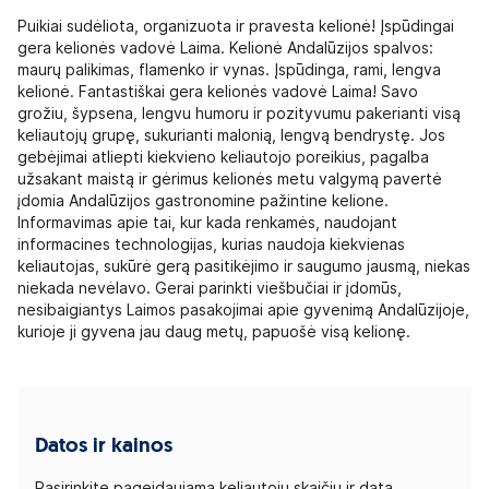
Puikiai sudėliota, organizuota ir pravesta kelionė! Įspūdingai
gera kelionės vadovė Laima. Kelionė Andalūzijos spalvos:
maurų palikimas, flamenko ir vynas. Įspūdinga, rami, lengva
kelionė. Fantastiškai gera kelionės vadovė Laima! Savo
grožiu, šypsena, lengvu humoru ir pozityvumu pakerianti visą
keliautojų grupę, sukurianti malonią, lengvą bendrystę. Jos
gebėjimai atliepti kiekvieno keliautojo poreikius, pagalba
užsakant maistą ir gėrimus kelionės metu valgymą pavertė
įdomia Andalūzijos gastronomine pažintine kelione.
Informavimas apie tai, kur kada renkamės, naudojant
informacines technologijas, kurias naudoja kiekvienas
keliautojas, sukūrė gerą pasitikėjimo ir saugumo jausmą, niekas
niekada nevėlavo. Gerai parinkti viešbučiai ir įdomūs,
nesibaigiantys Laimos pasakojimai apie gyvenimą Andalūzijoje,
kurioje ji gyvena jau daug metų, papuošė visą kelionę.
Datos ir kainos
Pasirinkite pageidaujamą keliautojų skaičių ir datą