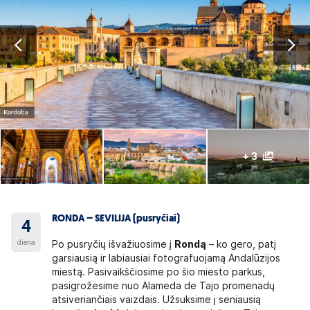
+ 3
RONDA – SEVILIJA (pusryčiai)
4
diena
Po pusryčių išvažiuosime į
Rondą
– ko gero, patį
garsiausią ir labiausiai fotografuojamą Andalūzijos
miestą. Pasivaikščiosime po šio miesto parkus,
pasigrožėsime nuo Alameda de Tajo promenadų
atsiveriančiais vaizdais. Užsuksime į seniausią