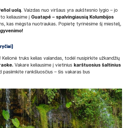
Peñol uolą
. Vaizdas nuo viršaus yra aukštesnio lygio – jo
o to keliausime į
Guatapé
–
spalvingiausią Kolumbijos
ms, kas mėgsta nuotraukas. Popietę tyrinėsime šį miestelį,
 gyvenimo!
yčiai)
! Kelionė truks kelias valandas, todėl nusipirkite užkandžių
raoke.
Vakare keliausime į vietinius
karštuosius šaltinius
tad pasiimkite rankšluosčius – šis vakaras bus