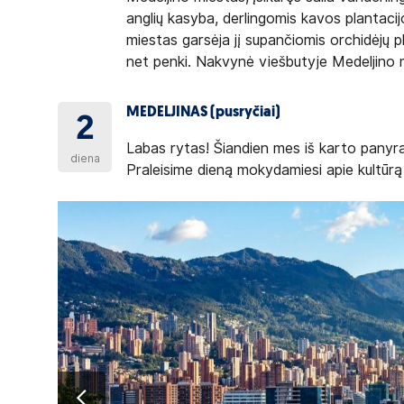
anglių kasyba, derlingomis kavos plantaci
miestas garsėja jį supančiomis orchidėjų p
net penki. Nakvynė viešbutyje Medeljino 
MEDELJINAS (pusryčiai)
2
Labas rytas! Šiandien mes iš karto panyra
diena
Praleisime dieną mokydamiesi apie kultūrą 