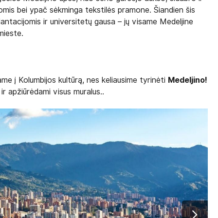
jomis bei ypač sėkminga tekstilės pramone. Šiandien šis
lantacijomis ir universitetų gausa – jų visame Medeljine
mieste.
me į Kolumbijos kultūrą, nes keliausime tyrinėti
Medeljino!
ir apžiūrėdami visus muralus..