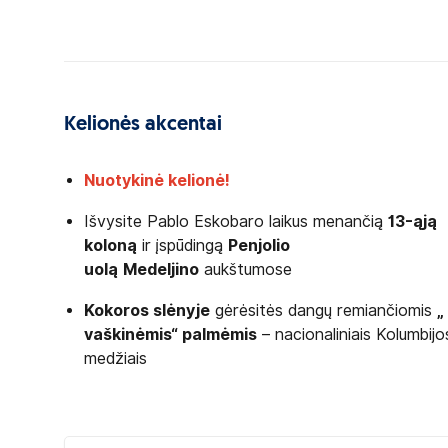
Kelionės akcentai
Nuotykinė kelionė!
Išvysite Pablo Eskobaro laikus menančią
13-ąją
koloną
ir įspūdingą
Penjolio
uolą
Medeljino
aukštumose
Kokoros slėnyje
gėrėsitės
dangų remiančiomis
„
vaškinėmis“ palmėmis
– nacionaliniais Kolumbij
medžiais