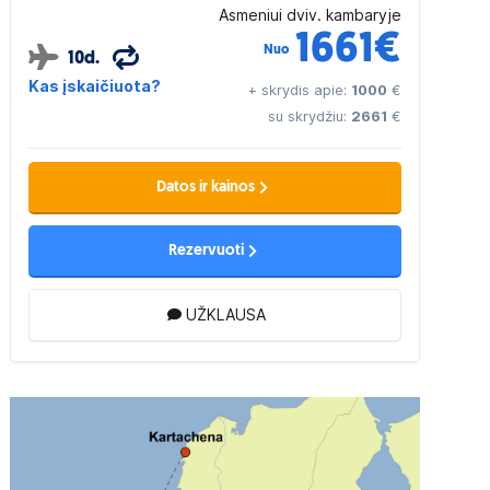
Asmeniui dviv. kambaryje
1661
€
Nuo
10d.
Kas įskaičiuota?
+ skrydis apie:
1000
€
su skrydžiu:
2661
€
Datos ir kainos
Rezervuoti
UŽKLAUSA