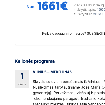
1661
€
2026 09 09 ir daugi
Nuo
+ skrydis apie:
100
su skrydžiu:
2661
€
Reikia daugiau informacijos? SUSISIEKIT
Kelionės programa
VILNIUS – MEDELJINAS
1
Skrydis su dviem persėdimais iš Vilniaus į 
diena
Nusileidimas tarptautiniame José María C
gyventojų). Pervežimas į viešbutį ir poils
rekomenduojame paragauti tradicinio kok
Medeljino miestas, įsikūręs šalia vandenin