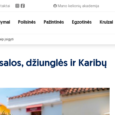
taktai
Mano kelionių akademija
lymai
Poilsinės
Pažintinės
Egzotinės
Kruizai
ip įsigyti
alos, džiunglės ir Karibų