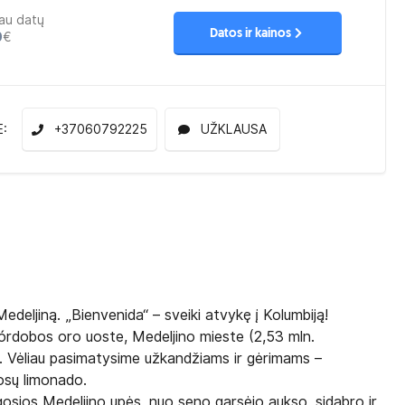
au datų
Datos ir kainos
0
€
E:
+37060792225
UŽKLAUSA
Medeljiną. „Bienvenida“ – sveiki atvykę į Kolumbiją!
órdobos oro uoste, Medeljino mieste (2,53 mln.
is. Vėliau pasimatysime užkandžiams ir gėrimams –
osų limonado.
gosios Medeljino upės, nuo seno garsėjo aukso, sidabro ir