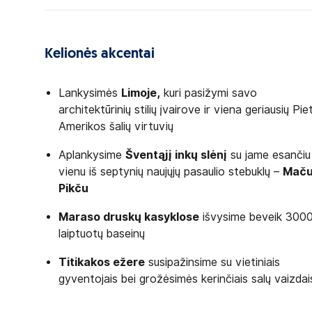
Kelionės akcentai
Lankysimės
Limoje,
kuri pasižymi savo
architektūrinių stilių įvairove ir viena geriausių Pie
Amerikos šalių virtuvių
Aplankysime
Šventąjį inkų slėnį
su jame esančiu
vienu iš septynių naujųjų pasaulio stebuklų –
Mač
Pikču
Maraso druskų kasyklose
išvysime beveik 300
laiptuotų baseinų
Titikakos ežere
susipažinsime su vietiniais
gyventojais bei grožėsimės kerinčiais salų vaizdai