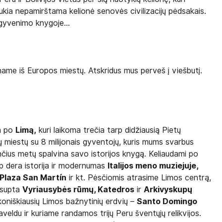
aukia nepamirštama kelionė senovės civilizacijų pėdsakais.
 gyvenimo knygoje...
ename iš Europos miestų. Atskridus mus perveš į viešbutį.
ja po
Limą,
kuri laikoma trečia tarp didžiausią Pietų
ų miestų su 8 milijonais gyventojų, kuris mums svarbus
ančius metų spalvina savo istorijos knygą. Keliaudami po
p dera istorija ir modernumas
Italijos meno muziejuje,
 Plaza San Martín
ir kt. Pėsčiomis atrasime Limos centrą,
apsupta
Vyriausybės rūmų, Katedros
ir
Arkivyskupų
ikoniškiausių Limos bažnytinių erdvių –
Santo Domingo
veldu ir kuriame randamos trijų Peru šventųjų relikvijos.