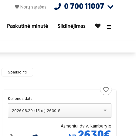
0 700 11007
Norų sąrašas
Paskutinė minutė
Slidinėjimas
Spausdinti
Kelionės data
2026.08.29 (15 d.) 2630 €
Asmeniui dviv. kambaryje
2630
€
Nuo