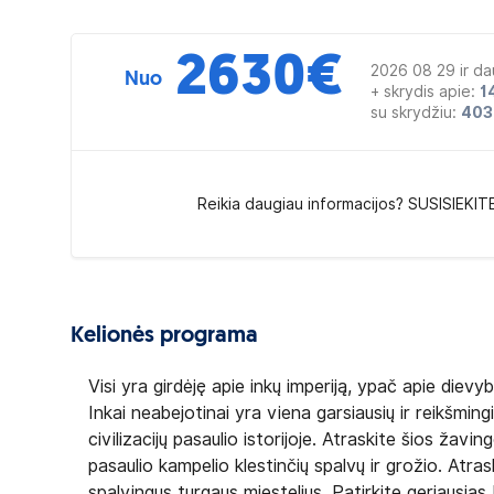
2630
€
2026 08 29 ir da
Nuo
+ skrydis apie:
1
su skrydžiu:
403
Reikia daugiau informacijos? SUSISIEKIT
Kelionės programa
Visi yra girdėję apie inkų imperiją, ypač apie diev
Inkai neabejotinai yra viena garsiausių ir reikšmingi
civilizacijų pasaulio istorijoje. Atraskite šios žav
pasaulio kampelio klestinčių spalvų ir grožio. Atra
spalvingus turgaus miestelius. Patirkite geriausias P