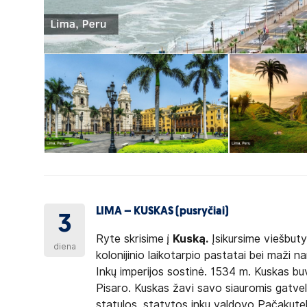
LIMA – KUSKAS (pusryčiai)
3
Ryte skrisime į
Kuską.
Įsikursime viešbutyj
diena
kolonijinio laikotarpio pastatai bei maži n
Inkų imperijos sostinė. 1534 m. Kuskas b
Pisaro. Kuskas žavi savo siauromis gatve
statulos, statytos inkų valdovo Pačakutek