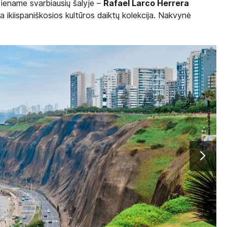
viename svarbiausių šalyje –
Rafael Larco Herrera
 ikiispaniškosios kultūros daiktų kolekcija. Nakvynė