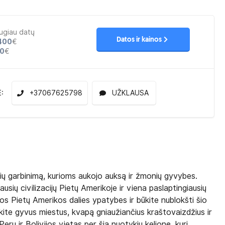
ugiau datų
Datos ir kainos
400
€
0
€
E:
+37067625798
UŽKLAUSA
ybių garbinimą, kurioms aukojo auksą ir žmonių gyvybes.
ausių civilizacijų Pietų Amerikoje ir viena paslaptingiausių
ingos Pietų Amerikos dalies ypatybes ir būkite nublokšti šio
skite gyvus miestus, kvapą gniaužiančius kraštovaizdžius ir
eru ir Bolivijos vietas per šią nuotykių kelionę, kuri