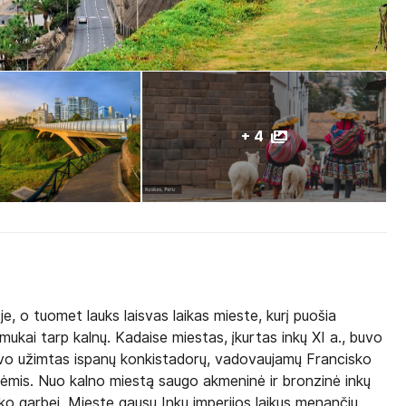
+ 4
e, o tuomet lauks laisvas laikas mieste, kurį puošia
amukai tarp kalnų. Kadaise miestas, įkurtas inkų XI a., buvo
uvo užimtas ispanų konkistadorų, vadovaujamų Francisko
lėmis. Nuo kalno miestą saugo akmeninė ir bronzinė inkų
o garbei. Mieste gausu Inkų imperijos laikus menančių