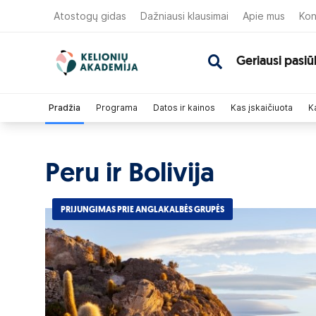
Atostogų gidas
Dažniausi klausimai
Apie mus
Kon
Geriausi pasiū
Pradžia
Programa
Datos ir kainos
Kas įskaičiuota
Ka
Peru ir Bolivija
PRIJUNGIMAS PRIE ANGLAKALBĖS GRUPĖS