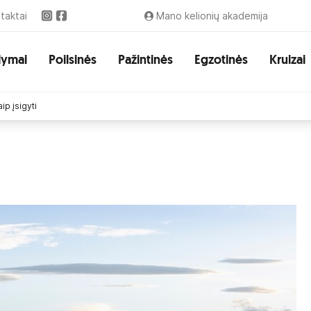
taktai
Mano kelionių akademija
lymai
Poilsinės
Pažintinės
Egzotinės
Kruizai
ip įsigyti