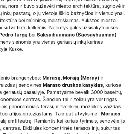
rai, nors ir buvo sužavėti miesto architektūra, sugriovė ir
 inkų pastatų, o jų vietoje iškilo bažnyčios ir vienuolynai.
hitektūra bei mūrininkų meistriškumas. Aukštos miesto
 nesutvirtintų kalkėmis. Norintys galės užsisakyti pusės
Pedro turgų
bei
Saksaihuamano (Sacsayhuaman)
akmens sienomis yra vienas geriausių inkų karinės
tyje Kuske.
 slėnio brangenybes:
Marasą, Morają (Moray)
ir
vaizdas į senovines
Maraso druskos kasyklas
, kuriose
 geriausių pasaulyje. Pamatysime beveik 3000 baseinų,
konomikos centras. Šiandien tai ir toliau yra vertingas
iais panoraminiais terasų ir tvenkinių mozaikos vaizdais
otografijos entuziastams. Taip pat atvyksime į
Morajos
alų amfiteatrą. Remiantis kai kuriais tyrimais, senovėje jis
mų centras. Didžiulės koncentrinės terasos ir jų sukurtas