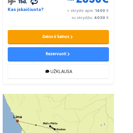
15d.
Kas įskaičiuota?
+ skrydis apie:
1400
€
su skrydžiu:
4030
€
Datos ir kainos
Rezervuoti
UŽKLAUSA