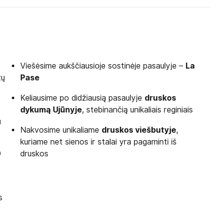
Viešėsime aukščiausioje sostinėje pasaulyje –
La
tų
Pase
Keliausime po didžiausią pasaulyje
druskos
dykumą Ujūnyje
, stebinančią unikaliais reginiais
u
Nakvosime unikaliame
druskos viešbutyje
,
kuriame net sienos ir stalai yra pagaminti iš
0
druskos
s