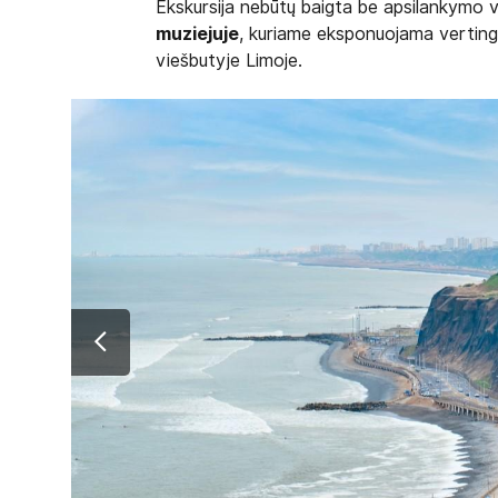
Ekskursija nebūtų baigta be apsilankymo 
muziejuje
, kuriame eksponuojama vertinga
viešbutyje Limoje.