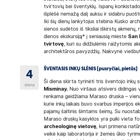
tvirtovių bei šventyklų. Ispanų konkistado
išplėšė nemažą dalį auksu ir sidabru puoštų
Iki šių dienų lankytojus stebina Kusko arc
sienos sudėtos iš tiksliai iškirstų akmenų,
dienos ekskursiją* į seniausią mieste
San 
tvirtovę
, kuri su didžiulėmis raižytomis 
architektūros pavyzdžių. Nakvynė viešbu
ŠVENTASIS INKŲ SLĖNIS (pusryčiai, pietūs)
4
Ši diena skirta tyrinėti tris šventojo inkų
diena
Misminay.
Nuo viršaus atsivers didingas 
renkama geidžiama Maraso druska – viena
kurie inkų laikais buvo svarbus imperijos e
pajamų šaltinis šimtams šeimų. Su nuostab
Maraso druskų kasyklos yra puiki vieta f
archeologinę vietovę
, kuri primena natūr
veikė kaip laboratorija ir žemės ūkio tyri