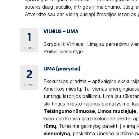
suteiks daug jaudulio, intrigos ir malonumo. Jūsų l
Atverkite sau dar vieną puslapį žmonijos istorijos
VILNIUS – LIMA
1
Skrydis iš Vilniaus į Limą su persėdimu vi
diena
Poilsis viešbutyje.
LIMA (pusryčiai)
2
Ekskursijos pradžia – apžvalginė ekskursi
diena
Amerikos miestų. Tai vienas energingiausi
turtingu istorijos palikimu. Lima jau tūkst
skirtingus miesto rajonus pamatysime, kai
Teisingumo rūmuose, Limos muziejuje,
kurio centre yra graži kolonijinė aikštė, 
rūmų
. Turėsime galimybę patekti į vieną 
vienuolyną
, paskelbtą Unesco kultūros pa