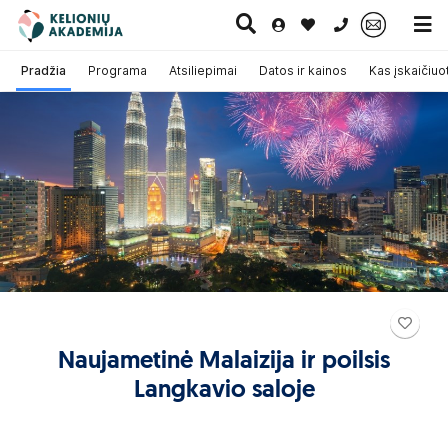
0 700 11007
Pradžia
Programa
Atsiliepimai
Datos ir kainos
Kas įskaičiuo
Paskutinė
Pažintinės
Egzotinės
Kruizai
minutė
kelionės
kelionės
Naujametinė Malaizija ir poilsis
Langkavio saloje