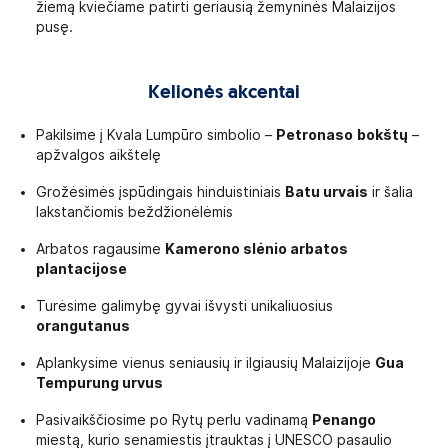
žiemą kviečiame patirti geriausią žemyninės Malaizijos
pusę.
Kelionės akcentai
Pakilsime į Kvala Lumpūro simbolio –
Petronaso
bokštų
–
apžvalgos aikštelę
Grožėsimės įspūdingais hinduistiniais
Batu urvais
ir šalia
lakstančiomis beždžionėlėmis
Arbatos ragausime
Kamerono slėnio arbatos
plantacijose
Turėsime galimybę gyvai išvysti unikaliuosius
orangutanus
Aplankysime vienus seniausių ir ilgiausių Malaizijoje
Gua
Tempurung urvus
Pasivaikščiosime po Rytų perlu vadinamą
Penango
miestą, kurio senamiestis įtrauktas į UNESCO pasaulio