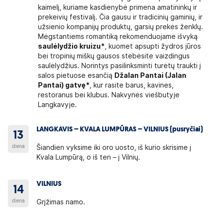
kaimelį, kuriame kasdienybė primena amatininkų ir
prekeivių festivalį. Čia gausu ir tradicinių gaminių, ir
užsienio kompanijų produktų, garsių prekės ženklų.
Mėgstantiems romantiką rekomenduojame išvyką
saulėlydžio kruizu*
, kuomet apsupti žydros jūros
bei tropinių miškų gausos stebėsite vaizdingus
saulėlydžius. Norintys pasilinksminti turėtų traukti į
salos pietuose esančią
Džalan Pantai (Jalan
Pantai) gatvę*
, kur rasite barus, kavines,
restoranus bei klubus. Nakvynės viešbutyje
Langkavyje.
LANGKAVIS – KVALA LUMPŪRAS – VILNIUS (pusryčiai)
13
diena
Šiandien vyksime iki oro uosto, iš kurio skrisime į
Kvala Lumpūrą, o iš ten – į Vilnių.
VILNIUS
14
diena
Grįžimas namo.