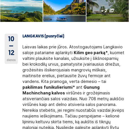
+ 2
LANGKAVIS (pusryčiai)
10
–
Laisvas laikas prie jūros. Atostogautojams Langkavio
12
saloje patariame aplankyti
Kilim geo parką*
, kuomet
valtimi plauksite kanalais, užsuksite į šikšnosparnių
dienos
bei krokodilų urvus, pamatysite įvairiausius driežus,
grožėsitės išsikerojusiais mangrovių miškais,
maitinsite erelius, pietausite žuvų fermoje ant
vandens. Kita pramoga, verta dėmesio – tai
pakilimas
funikulieriumi*
ant
Gunung
Machinchang kalvos
viršūnės ir grožėjimasis
atsiveriančiais salos vaizdais. Nuo 708 metrų aukščio
viršūnės kaip ant delno atsiveria salos panorama.
Nereikia stebėtis, jei regimi nuostabūs vaizdai įkvėps
naujiems ieškojimams. Tačiau perspėjame – kelionė
lijininiu keltuvu skirta tiems, ką aukštis iš tikrųjų
maloniai nuteikia. Nusileidę galėsite aplankyti Rytų