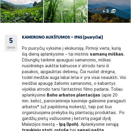
+ 3
KAMERONO AUKŠTUMOS – IPAS (pusryčiai)
5
diena
Po pusryčių vyksime į ekskursiją. Pirmoji vieta, kurią
šią dieną aplankysime – tai mistinis
samanų miškas
.
Džiunglių tankmė apaugusi samanomis, miškas
nusidriekęs aukštai kalnuose ir atrodo tarsi iš
pasakos, apgaubtas debesų. Čia nuolat drėgna,
todėl medžiai auga labai lėtai ir yra visai neaukšti. Visi
medžiai apaugę žaliomis samanomis, o kabantys
vijokliai atrodo tarsi fantastinio filmo padarai. Toliau
aplankysime
Boho arbatos plantacijas
(apie 20
min. kelio), panoraminėje kavinėje galėsime paragauti
arbatos* (už papildomą mokestį), taip pat bus
organizuojama prekyba šių plantacijų produktais. Po
gardžių pietų važiuosime į ketvirtą pagal dydį
Malaizijos miestą –
Ipą (Ipoh)
. Aplankysime senąją
traukinių stotį, rotušę
bei
senąjį paštą
,