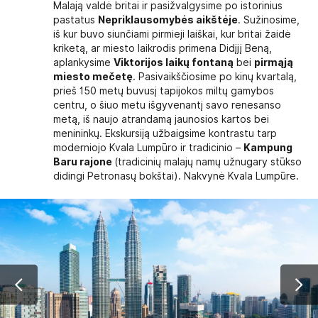
Malają valdė britai ir pasižvalgysime po istorinius
pastatus
Nepriklausomybės aikštėje
. Sužinosime,
iš kur buvo siunčiami pirmieji laiškai, kur britai žaidė
kriketą, ar miesto laikrodis primena Didįjį Beną,
aplankysime
Viktorijos laikų fontaną
bei
pirmąją
miesto mečetę
. Pasivaikščiosime po kinų kvartalą,
prieš 150 metų buvusį tapijokos miltų gamybos
centru, o šiuo metu išgyvenantį savo renesanso
metą, iš naujo atrandamą jaunosios kartos bei
menininkų. Ekskursiją užbaigsime kontrastu tarp
moderniojo Kvala Lumpūro ir tradicinio –
Kampung
Baru rajone
(tradicinių malajų namų užnugary stūkso
didingi Petronasų bokštai). Nakvynė Kvala Lumpūre.