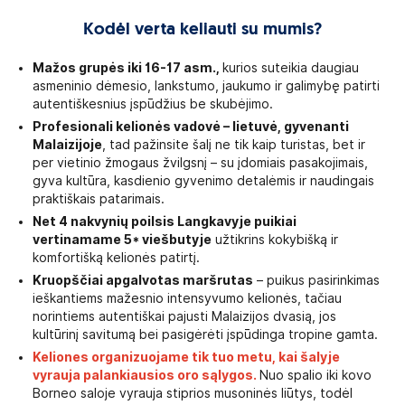
Kodėl verta keliauti su mumis?
Mažos grupės iki 16-17 asm.,
kurios suteikia daugiau
asmeninio dėmesio, lankstumo, jaukumo ir galimybę patirti
autentiškesnius įspūdžius be skubėjimo.
Profesionali kelionės vadovė – lietuvė, gyvenanti
Malaizijoje
, tad pažinsite šalį ne tik kaip turistas, bet ir
per vietinio žmogaus žvilgsnį – su įdomiais pasakojimais,
gyva kultūra, kasdienio gyvenimo detalėmis ir naudingais
praktiškais patarimais.
Net 4 nakvynių poilsis Langkavyje puikiai
vertinamame 5* viešbutyje
užtikrins kokybišką ir
komfortišką kelionės patirtį.
Kruopščiai apgalvotas maršrutas
– puikus pasirinkimas
ieškantiems mažesnio intensyvumo kelionės, tačiau
norintiems autentiškai pajusti Malaizijos dvasią, jos
kultūrinį savitumą bei pasigėrėti įspūdinga tropine gamta.
Keliones organizuojame tik tuo metu, kai šalyje
vyrauja palankiausios oro sąlygos.
Nuo spalio iki kovo
Borneo saloje vyrauja stiprios musoninės liūtys, todėl