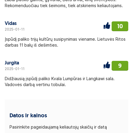
Rekomenduočiau tiek šeimoms, tiek atskiriems keliautojams.
Vidas
10
2025-01-11
Įspūdį paliko trijų kultūrų susipynimas viename. Lietuvės Ritos
darbas 11 balų iš dešimties.
Jurgita
9
2025-01-11
Didžiausią įspūdį paliko Kvala Lumpūras ir Langkawi sala.
Vadovės darbą vertinu tobulai.
Datos ir kainos
Pasirinkite pageidaujamą keliautojų skaičių ir datą