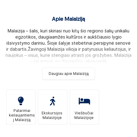
Apie Malaiziją
Malaizija – šalis, kuri skiriasi nuo kitų šio regiono šalių unikaliu
egzotikos, daugiaamžės kultūros ir aukščiausio lygio
išsivystymo dariniu. Šioje šalyje stebėtinai persipynė senovė
ir dabartis.Žavingoji Malaizija vilioja ir patyrusius keliautojus, ir
naujokus – visus, kurie stengiasi atrasti jos grožybes. Malaizija
– tai antroji, po Singapūro, ekonomišk
Daugiau apie Malaiziją
Patarimai
Ekskursijos
Viešbučiai
keliaujantiems
Malaizijoje
Malaizijoje
į Malaiziją