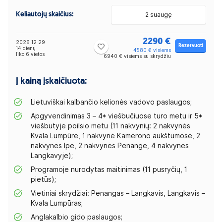
Keliautojų skaičius:
2 suaugę
2290 €
2026 12 29
Rezervuoti
14 dienų
4580 € visiems
liko 6 vietos
6940 € visiems su skrydžiu
Į kainą įskaičiuota:
Lietuviškai kalbančio kelionės vadovo paslaugos;
Apgyvendinimas 3 – 4*
viešbučiuose turo metu ir 5*
viešbutyje poilsio metu (11 nakvynių: 2 nakvynės
Kvala Lumpūre, 1 nakvynė Kamerono aukštumose, 2
nakvynės Ipe, 2 nakvynės Penange, 4 nakvynės
Langkavyje);
Programoje nurodytas maitinimas (11 pusryčių, 1
pietūs);
Vietiniai skrydžiai: Penangas – Langkavis, Langkavis –
Kvala Lumpūras;
Anglakalbio gido paslaugos;