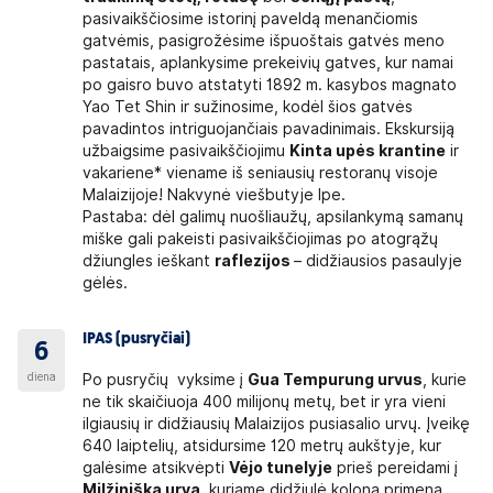
pasivaikščiosime istorinį paveldą menančiomis
gatvėmis, pasigrožėsime išpuoštais gatvės meno
pastatais, aplankysime prekeivių gatves, kur namai
po gaisro buvo atstatyti 1892 m. kasybos magnato
Yao Tet Shin ir sužinosime, kodėl šios gatvės
pavadintos intriguojančiais pavadinimais. Ekskursiją
užbaigsime pasivaikščiojimu
Kinta upės krantine
ir
vakariene* viename iš seniausių restoranų visoje
Malaizijoje! Nakvynė viešbutyje Ipe.
Pastaba: dėl galimų nuošliaužų, apsilankymą samanų
miške gali pakeisti pasivaikščiojimas po atogrąžų
džiungles ieškant
raflezijos
– didžiausios pasaulyje
gėlės.
IPAS (pusryčiai)
6
diena
Po pusryčių vyksime į
Gua Tempurung urvus
, kurie
ne tik skaičiuoja 400 milijonų metų, bet ir yra vieni
ilgiausių ir didžiausių Malaizijos pusiasalio urvų. Įveikę
640 laiptelių, atsidursime 120 metrų aukštyje, kur
galėsime atsikvėpti
Vėjo tunelyje
prieš pereidami į
Milžinišką urvą
, kuriame didžiulė kolona primena