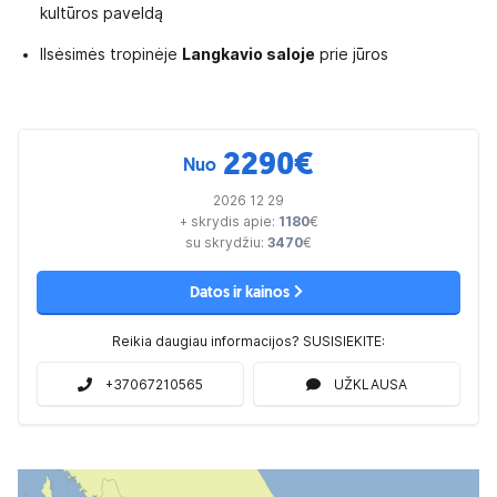
kultūros paveldą
Ilsėsimės tropinėje
Langkavio saloje
prie jūros
2290
€
Nuo
2026 12 29
+ skrydis apie:
1180
€
su skrydžiu:
3470
€
Datos ir kainos
Reikia daugiau informacijos? SUSISIEKITE:
+37067210565
UŽKLAUSA