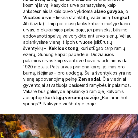
kosminį laivą. Kasyklos urve pamatysime, kaip
ankstesniais laikais buvo vykdoma
alavo gavyba
, o
Visatos urve
– liekną stalaktitą, vadinamą
Tongkat
Ali
(lazda). Taip pat mūsų lauks kritusio mūšyje kario
urvas, o ekskursijos pabaigoje, jei pasiseks, būsime
apdovanoti spalvų vaivorykšte ant urvo sienų. Vėliau
aplankysime vieną iš Ipoh urvuose įsikūrusių
šventyklų –
Kek look tong
, kuri stūgso tarp ramių
ežerų, Gunung Rapat papėdėje. Didžiausios
palaimos urvas kaip šventovė buvo naudojamas dar
1920 metais. Pats urvas primena karpį: įėjimas pro
burną, išėjimas – pro uodegą. Šalia šventyklos yra ne
vieną apdovanojimą pelnę
Zen sodai
. Čia vietiniai
gyventojai atvažiuoja pasisemti ramybės ir palaimos.
Vakare bus galimybė apsilankyti ramioje, kalvomis
apsuptoje
karštųjų versmių oazėje
„Banjaran hot
springs“*. Nakvynė viešbutyje Ipoje.