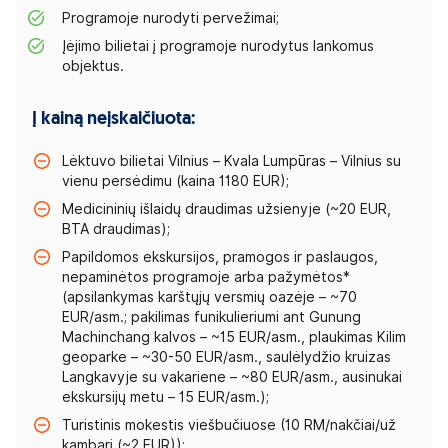
Programoje nurodyti pervežimai;
Įėjimo bilietai į programoje nurodytus lankomus
objektus.
Į kainą neįskaičiuota:
Lėktuvo bilietai Vilnius – Kvala Lumpūras – Vilnius su
vienu persėdimu (kaina 1180 EUR);
Medicininių išlaidų draudimas užsienyje (~20 EUR,
BTA draudimas);
Papildomos ekskursijos, pramogos ir paslaugos,
nepaminėtos programoje arba pažymėtos*
(apsilankymas karštųjų versmių oazėje – ~70
EUR/asm.; pakilimas funikulieriumi ant Gunung
Machinchang kalvos – ~15 EUR/asm., plaukimas Kilim
geoparke – ~30-50 EUR/asm., saulėlydžio kruizas
Langkavyje su vakariene – ~80 EUR/asm., ausinukai
ekskursijų metu – 15 EUR/asm.);
Turistinis mokestis viešbučiuose (10 RM/nakčiai/už
kambarį (~2 EUR));