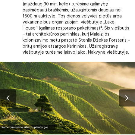
(maždaug 30 min. kelio) turėsime galimybę
pasimėgauti braškėmis, užaugintomis daugiau nei
1500 m aukštyje. Tos dienos vėlyvieji pietūs arba
vakarienė bus organizuojami viešbutyje „Lake
House“ (galimas restorano pakeitimas)*. Šis viešbutis
– tai architektūros paminklas, kurį Malaizijos
kolonizavimo metu pastatė Stenlis Džekas Forsteris –
britų armijos atsargos karininkas. Užsiregistravę
viešbutyje turėsime laisvo laiko. Nakvynė viešbutyje.