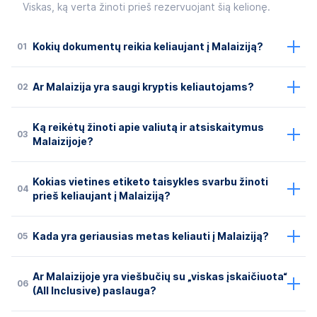
Viskas, ką verta žinoti prieš rezervuojant šią kelionę.
01
Kokių dokumentų reikia keliaujant į Malaiziją?
02
Ar Malaizija yra saugi kryptis keliautojams?
Ką reikėtų žinoti apie valiutą ir atsiskaitymus
03
Malaizijoje?
Kokias vietines etiketo taisykles svarbu žinoti
04
prieš keliaujant į Malaiziją?
05
Kada yra geriausias metas keliauti į Malaiziją?
Ar Malaizijoje yra viešbučių su „viskas įskaičiuota“
06
(All Inclusive) paslauga?