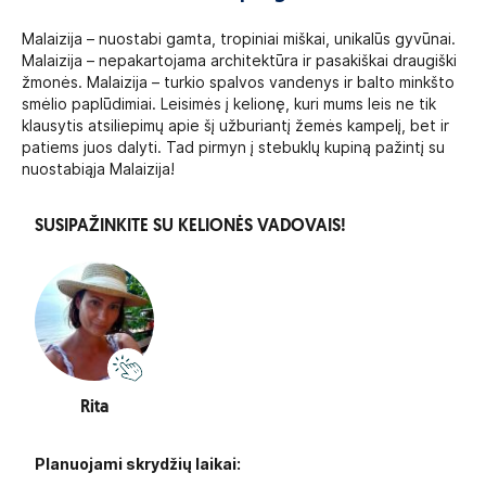
Malaizija – nuostabi gamta, tropiniai miškai, unikalūs gyvūnai.
Malaizija – nepakartojama architektūra ir pasakiškai draugiški
žmonės. Malaizija – turkio spalvos vandenys ir balto minkšto
smėlio paplūdimiai. Leisimės į kelionę, kuri mums leis ne tik
klausytis atsiliepimų apie šį užburiantį žemės kampelį, bet ir
patiems juos dalyti. Tad pirmyn į stebuklų kupiną pažintį su
nuostabiąja Malaizija!
SUSIPAŽINKITE SU KELIONĖS VADOVAIS!
Rita
Planuojami skrydžių laikai: