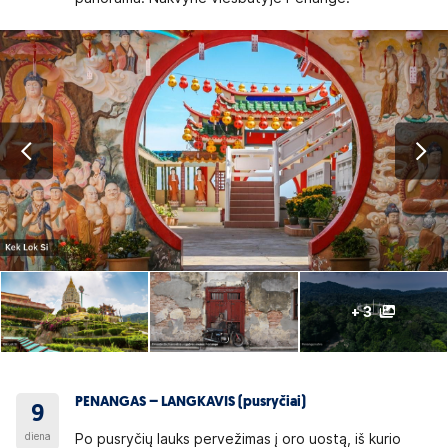
+ 3
PENANGAS – LANGKAVIS (pusryčiai)
9
diena
Po pusryčių lauks pervežimas į oro uostą, iš kurio