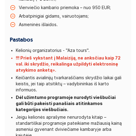
Vienviečio kambario priemoka – nuo 950 EUR;
Arbatpinigiai gidams, vairuotojams;
Asmeninės išlaidos.
Pastabos
Kelionių organizatorius - "Aza tours".
!!! Prieš
vykstant
į Malaiziją, ne anksčiau kaip 72
val. iki skrydžio, reikalinga užpildyti elektroninę
atvykimo
anketą»
.
Keičiantis avialinijų tvarkaraščiams skrydžio laikai gali
keistis, jei taip atsitiktų – vadybininkas iš karto
informuos.
Dėl užimtumo programoje nurodyti viešbučiai
gali būti pakeisti panašiais atitinkamos
kategorijos viešbučiais.
Jeigu kelionės aprašyme nenurodyta kitaip –
standartiškai programoje pateikiame mažiausią kainą
asmeniui gyvenant dviviečiame kambaryje arba
kajutėje.