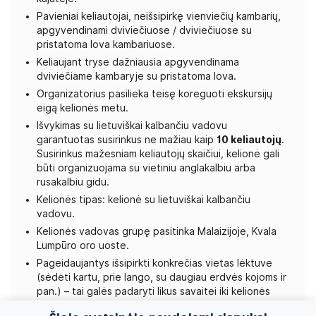
Pavieniai keliautojai, neišsipirkę vienviečių kambarių,
apgyvendinami dviviečiuose / dviviečiuose su
pristatoma lova kambariuose.
Keliaujant tryse dažniausia apgyvendinama
dviviečiame kambaryje su pristatoma lova.
Organizatorius pasilieka teisę koreguoti ekskursijų
eigą kelionės metu.
Išvykimas su lietuviškai kalbančiu vadovu
garantuotas susirinkus ne mažiau kaip
10 keliautojų
.
Susirinkus mažesniam keliautojų skaičiui, kelionė gali
būti organizuojama su vietiniu anglakalbiu arba
rusakalbiu gidu.
Kelionės tipas: kelionė su lietuviškai kalbančiu
vadovu.
Kelionės vadovas grupę pasitinka Malaizijoje, Kvala
Lumpūro oro uoste.
Pageidaujantys išsipirkti konkrečias vietas lėktuve
(sėdėti kartu, prie lango, su daugiau erdvės kojoms ir
pan.) – tai galės padaryti likus savaitei iki kelionės
pagal tuo metu galiosiantį lėktuvo užimtumą.