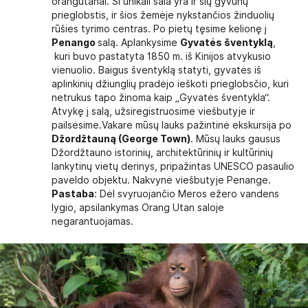
orangutanai. Ši unikali sala yra ir šių gyvūnų
prieglobstis, ir šios žemėje nykstančios žinduolių
rūšies tyrimo centras. Po pietų tęsime kelionę į
Penango
salą. Aplankysime
Gyvatės šventyklą
,
kuri buvo pastatyta 1850 m. iš Kinijos atvykusio
vienuolio. Baigus šventyklą statyti, gyvatės iš
aplinkinių džiunglių pradėjo ieškoti prieglobsčio, kuri
netrukus tapo žinoma kaip „Gyvatės šventykla“.
Atvykę į salą, užsiregistruosime viešbutyje ir
pailsėsime.Vakare mūsų lauks pažintinė ekskursija po
Džordžtauną (George Town)
. Mūsų lauks gausus
Džordžtauno istorinių, architektūrinių ir kultūrinių
lankytinų vietų derinys, pripažintas UNESCO pasaulio
paveldo objektu. Nakvynė viešbutyje Penange.
Pastaba
: Dėl svyruojančio Meros ežero vandens
lygio, apsilankymas Orang Utan saloje
negarantuojamas.