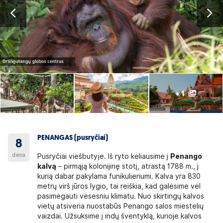
+ 1
PENANGAS (pusryčiai)
8
diena
Pusryčiai viešbutyje. Iš ryto keliausime į
Penango
kalvą
– pirmąją kolonijinę stotį, atrastą 1788 m., į
kurią dabar pakylama funikulieriumi. Kalva yra 830
metrų virš jūros lygio, tai reiškia, kad galėsime vėl
pasimėgauti vėsesniu klimatu. Nuo skirtingų kalvos
vietų atsiveria nuostabūs Penango salos miestelių
vaizdai. Užsuksime į indų šventyklą, kurioje kalvos