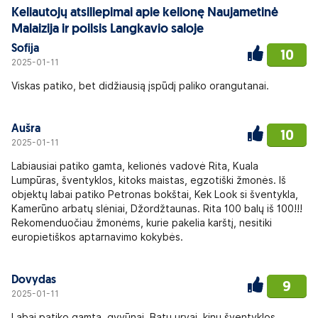
Keliautojų atsiliepimai apie kelionę Naujametinė
Malaizija ir poilsis Langkavio saloje
Sofija
10
2025-01-11
Viskas patiko, bet didžiausią įspūdį paliko orangutanai.
Aušra
10
2025-01-11
Labiausiai patiko gamta, kelionės vadovė Rita, Kuala
Lumpūras, šventyklos, kitoks maistas, egzotiški žmonės. Iš
objektų labai patiko Petronas bokštai, Kek Look si šventykla,
Kamerūno arbatų slėniai, Džordžtaunas. Rita 100 balų iš 100!!!
Rekomenduočiau žmonėms, kurie pakelia karštį, nesitiki
europietiškos aptarnavimo kokybės.
Dovydas
9
2025-01-11
Labai patiko gamta, gyvūnai, Batu urvai, kinų šventyklos.