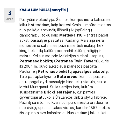
KVALA LUMPŪRAS (pusryčiai)
3
diena
Pusryčiai viešbutyje. Šios ekskursijos metu keliausime
laiku ir stebėsime, kaip keitėsi Kvala Lumpūro miestas
nuo pelkėje stovinčių lūšnelių iki įspūdingų
dangoraižių, tokių kaip
Merdeka 118
– antras pagal
aukštį pasaulyje pastatas! Kadangi Malaizija nėra
monoetninė šalis, mes pažinsime tiek malajų, tiek
kinų, tiek indų kultūrą per architektūrą, religiją ir
maistą. Keliausime prie Malaizijos simboliu tapusių
Petronaso bokštų (Petronas Twin Towers)
, kurie
iki 2004 m. buvo aukščiausi planetos pastatai.
Pakilsime į
Petronaso bokštų apžvalgos aikštelę
.
Taip pat aplankysime
Batu urvus
, kur mus pasitiks
antra pagal dydį pasaulyje hinduistų statula, skirta
lordui Muraganui. Su Malaizijos indų kultūra
susipažinsime
Brickfield rajone
, kur pirmieji
gyventojai atvyko iš Šri Lankos dirbti plytų fabrike.
Pažintį su istoriniu Kvala Lumpūro miestu pradėsime
nuo dviejų upių santakos vietos, kur dar 1857 metais
išsilaipino alavo kalnakasiai. Nusikelsime į laikus, kai