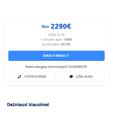
2290
€
Nuo
2026 12 29
+ skrydis apie:
1180
€
su skrydžiu:
3470
€
Datos ir kainos
Reikia daugiau informacijos? SUSISIEKITE:
+37067210565
UŽKLAUSA
Dažniausi klausimai