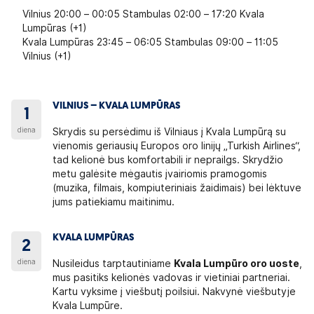
Vilnius 20:00 – 00:05 Stambulas 02:00 – 17:20 Kvala
Lumpūras (+1)
Kvala Lumpūras 23:45 – 06:05 Stambulas 09:00 – 11:05
Vilnius (+1)
VILNIUS – KVALA LUMPŪRAS
1
diena
Skrydis su persėdimu iš Vilniaus į Kvala Lumpūrą su
vienomis geriausių Europos oro linijų „Turkish Airlines“,
tad kelionė bus komfortabili ir neprailgs. Skrydžio
metu galėsite mėgautis įvairiomis pramogomis
(muzika, filmais, kompiuteriniais žaidimais) bei lėktuve
jums patiekiamu maitinimu.
KVALA LUMPŪRAS
2
diena
Nusileidus tarptautiniame
Kvala Lumpūro oro uoste
,
mus pasitiks kelionės vadovas ir vietiniai partneriai.
Kartu vyksime į viešbutį poilsiui. Nakvynė viešbutyje
Kvala Lumpūre.