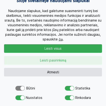
Šioje svetainėje naudojami slapukai
Naudojame slapukus, kad galėtume suasmeninti turinį bei
Apgyvendinimo variantai
skelbimus, teikti visuomeninės medijos funkcijas ir analizuoti
srautą. Be to, svetainės naudojimo informaciją bendriname su
Viešbutis poilsio metu
visuomeninės medijos, reklamavimo ir analizės partneriais,
kurie gali ją pridėti prie kitos jūsų pateiktos arba naudojant
paslaugas surinktos informacijos. Jei norite sužinoti daugiau,
BERJAYA RESORT 5* »
spauskite
.
čia
Džiunglėse išdėlioti nameliai, privatus paplūdimys ir
nuošali vieta daro šį viešbutį tobulu pasirinkimu poilsiui
Leisti visus
gamtos apsuptyje.
Kambario tipas:
Rainforest Chalet (32 kv. m)
Leisti pasirinkimą
Kaina asmeniui – 2290 Eur + skrydis
Kambario tipas:
Premier Chalet Sea View (56 kv. m)
Atmesti
Kaina asmeniui – 2460 Eur + skrydis
Būtini
Statistika
Atsiųsk užklausą
Nuostatos
Rinkodara
Savo svajonių atostogoms