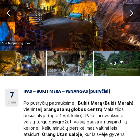
+ 2
IPAS – BUKIT MERA – PENANGAS (pusryčiai)
7
diena
Po pusryčių patrauksime į
Bukit Merą (Bukit Merah)
,
vienintelį
orangutanų globos centrą
Malaizijos
pusiasalyje (apie 1 val. kelio). Pakeliui užsuksime į
vaisių turgų pasigrožėti vaisių gausa ir nusipirkti jų
kelionei. Kelių minučių persikėlimas valtimi leis
atsidurti
Orang Utan saloje
, kur laisvėje gyvena