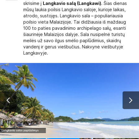
skrisime į
Langkavio salą (Langkawi)
. Šias dienas
mūsų laukia poilsis Langkavio saloje, kurioje laikas,
atrodo, sustojęs. Langkavio sala – populiariausia
poilsio vieta Malaizijoje. Tai didžiausia iš maždaug
100 to paties pavadinimo archipelago salų, esanti
šiaurinėje Malaizijos dalyje. Sala nusipelnė turistų
meilės už savo ilgus smėlio paplūdimius, skaidrų
vandenį ir gerus viešbučius. Nakvynė viešbutyje
Langkavyje.