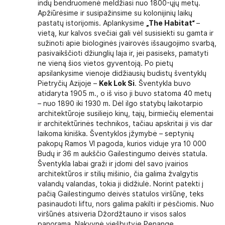
indų bendruomenė meldžiasi nuo 1800-ųjų metų.
Apžiūrėsime ir susipažinsime su kolonijinių laikų
pastatų istorijomis. Aplankysime
„The Habitat“
–
vietą, kur kalvos svečiai gali vėl susisiekti su gamta ir
sužinoti apie biologinės įvairovės išsaugojimo svarbą,
pasivaikščioti džiunglių laja ir, jei pasiseks, pamatyti
ne vieną šios vietos gyventoją. Po pietų
apsilankysime vienoje didžiausių budistų šventyklų
Pietryčių Azijoje –
Kek Lok Si
. Šventykla buvo
atidaryta 1905 m., o iš viso ji buvo statoma 40 metų
– nuo 1890 iki 1930 m. Dėl ilgo statybų laikotarpio
architektūroje susiliejo kinų, tajų, birmiečių elementai
ir architektūrinės technikos, tačiau apskritai ji vis dar
laikoma kiniška. Šventyklos įžymybė – septynių
pakopų Ramos VI pagoda, kurios viduje yra 10 000
Budų ir 36 m aukščio Gailestingumo deivės statula.
Šventykla labai graži ir įdomi dėl savo įvairios
architektūros ir stilių mišinio, čia galima žvalgytis
valandų valandas, tokia ji didžiulė. Norint patekti į
pačią Gailestingumo deivės statulos viršūnę, teks
pasinaudoti liftu, nors galima pakilti ir pėsčiomis. Nuo
viršūnės atsiveria Džordžtauno ir visos salos
panorama. Nakvynė viešbutyje Penange.