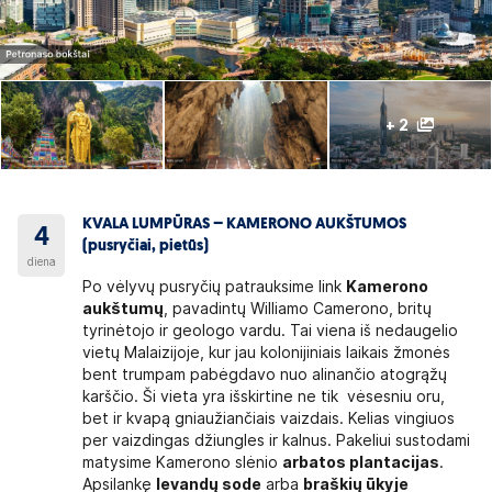
+ 2
KVALA LUMPŪRAS – KAMERONO AUKŠTUMOS
4
(pusryčiai, pietūs)
diena
Po vėlyvų pusryčių patrauksime link
Kamerono
aukštumų
, pavadintų Williamo Camerono, britų
tyrinėtojo ir geologo vardu. Tai viena iš nedaugelio
vietų Malaizijoje, kur jau kolonijiniais laikais žmonės
bent trumpam pabėgdavo nuo alinančio atogrąžų
karščio. Ši vieta yra išskirtine ne tik vėsesniu oru,
bet ir kvapą gniaužiančiais vaizdais. Kelias vingiuos
per vaizdingas džiungles ir kalnus. Pakeliui sustodami
matysime Kamerono slėnio
arbatos plantacijas
.
Apsilankę
levandų sode
arba
braškių ūkyje