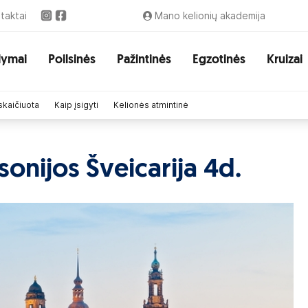
taktai
Mano kelionių akademija
lymai
Poilsinės
Pažintinės
Egzotinės
Kruizai
skaičiuota
Kaip įsigyti
Kelionės atmintinė
sonijos Šveicarija 4d.