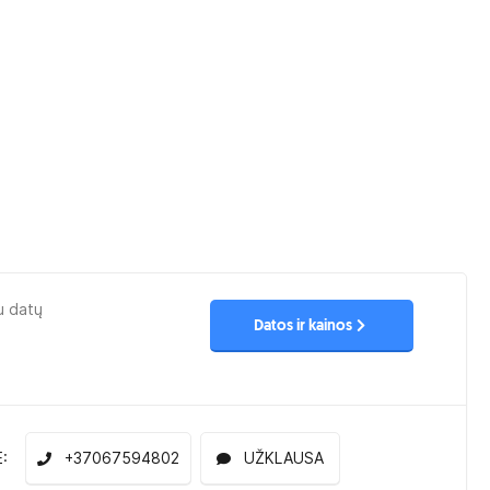
u datų
Datos ir kainos
E:
+37067594802
UŽKLAUSA