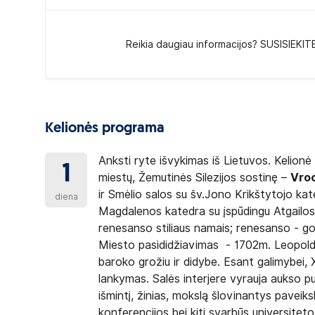
Reikia daugiau informacijos? SUSISIEKIT
Kelionės programa
Anksti ryte išvykimas iš Lietuvos. Kelion
1
miestų, Žemutinės Silezijos sostinę –
Vroc
ir Smėlio salos su šv.Jono Krikštytojo kat
diena
Magdalenos katedra su įspūdingu Atgailos 
renesanso stiliaus namais; renesanso - got
Miesto pasididžiavimas - 1702m. Leopoldo 
baroko grožiu ir didybe. Esant galimybei, 
lankymas. Salės interjere vyrauja aukso puoš
išmintį, žinias, mokslą šlovinantys paveiks
konferencijos bei kiti svarbūs universiteto 