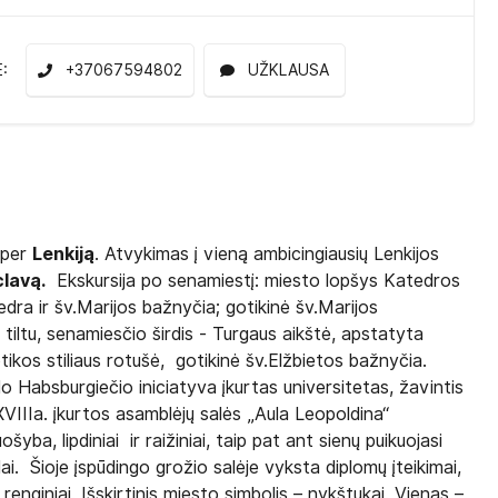
E:
+37067594802
UŽKLAUSA
ė per
Lenkiją
. Atvykimas į vieną ambicingiausių Lenkijos
lavą.
Ekskursija po senamiestį: miesto lopšys Katedros
edra ir šv.Marijos bažnyčia; gotikinė šv.Marijos
tiltu, senamiesčio širdis - Turgaus aikštė, apstatyta
ikos stiliaus rotušė, gotikinė šv.Elžbietos bažnyčia.
Habsburgiečio iniciatyva įkurtas universitetas, žavintis
XVIIIa. įkurtos asamblėjų salės „Aula Leopoldina“
yba, lipdiniai ir raižiniai, taip pat ant sienų puikuojasi
lai. Šioje įspūdingo grožio salėje vyksta diplomų įteikimai,
renginiai. Išskirtinis miesto simbolis – nykštukai.
Viena
s –