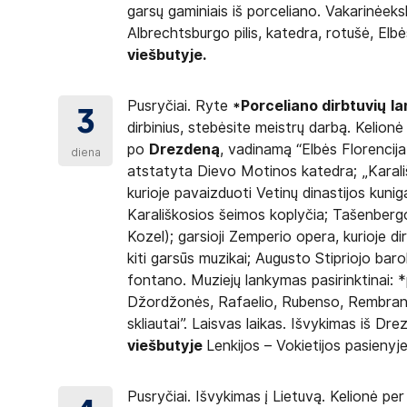
garsų gaminiais iš porceliano. Vakarinėe
Albrechtsburgo pilis, katedra, rotušė, Elb
viešbutyje.
Pusryčiai. Ryte
*Porceliano dirbtuvių
l
3
dirbinius, stebėsite meistrų darbą. Kelion
po
Drezdeną
, vadinamą “Elbės Florencija
diena
atstatyta Dievo Motinos katedra; „Karališk
kurioje pavaizduoti Vetinų dinastijos kunigai
Karališkosios šeimos koplyčia; Tašenbergo
Kozel); garsioji Zemperio opera, kurioje d
kiti garsūs muzikai; Augusto Stipriojo b
fontano. Muziejų lankymas pasirinktinai: *
Džordžonės, Rafaelio, Rubenso, Rembranto 
skliautai”. Laisvas laikas. Išvykimas iš Dr
viešbutyje
Lenkijos – Vokietijos pasienyje
Pusryčiai. Išvykimas į Lietuvą. Kelionė pe