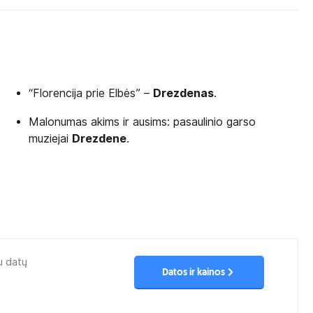
“Florencija prie Elbės” –
Drezdenas
.
Malonumas akims ir ausims: pasaulinio garso
muziejai
Drezdene
.
u datų
Datos ir kainos