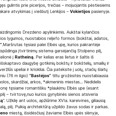
ęs gulintis prie picerijos, trečias – mojuojantis pėstiesiems
Vakare atvykimas į viešbutį Lenkijos –
Vokietijos
pasienyje.
vaizdingomis Drezdeno apylinkėmis. Aukštai kylančios
ančios lygumos, nuostabios reljefo formos (bokštai, adatos,
“
.Maršrutas tęsiasi palei Elbės upę, kurios pakrantėje
spūdinga įtvirtinimų sistema garsėjančią Stolpeno pilį,
Kelionė į
Ratheiną
. Per kelias eras lietus ir šaltis iš
išskaptavo daugybę gotikinių bokštų ir bokštelių, smailių ir
eržlūs upeliai ir kriokliai. Čia pateksite į uolų, stačių šlaitų
iniu (76 m ilgio)
“Bastėjos”
tiltu grožėsitės nuostabiausia
los, skardžiai, arkos, *akmeninis miestas... Nedidelis
lionę tęsiame romantišku *plaukimu Elbės upe (esant
o
pilį – tvirtovę,nuo kurios gynybinės sienos atsiveria
ją
“. Užkilę ant uolos, apžiūrime XVIa. kareivines, giliausią
nalą, pilį. Puikią architektūrą užpildo žavus sodas ir parkas.
eno
miestą, išsidėsčiusį žaviame Elbės upės slėnyje,