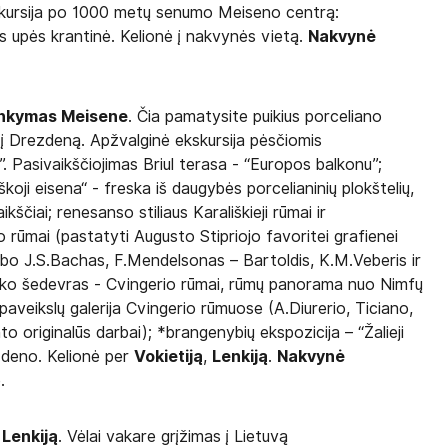
kskursija po 1000 metų senumo Meiseno centrą:
ės upės krantinė. Kelionė į nakvynės vietą.
Nakvynė
ankymas Meisene
. Čia pamatysite puikius porceliano
ė į Drezdeną. Apžvalginė ekskursija pėsčiomis
”. Pasivaikščiojimas Briul terasa - “Europos balkonu”;
oji eisena“ - freska iš daugybės porcelianinių plokštelių,
kščiai; renesanso stiliaus Karališkieji rūmai ir
 rūmai (pastatyti Augusto Stipriojo favoritei grafienei
irbo J.S.Bachas, F.Mendelsonas – Bartoldis, K.M.Veberis ir
aroko šedevras - Cvingerio rūmai, rūmų panorama nuo Nimfų
paveikslų galerija Cvingerio rūmuose (A.Diurerio, Ticiano,
originalūs darbai); *brangenybių ekspozicija – “Žalieji
ezdeno. Kelionė per
Vokietiją
,
Lenkiją
.
Nakvynė
.
r
Lenkiją
. Vėlai vakare grįžimas į Lietuvą