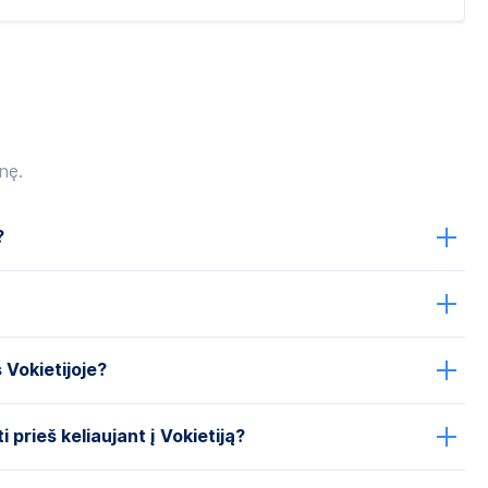
nę.
?
s Vokietijoje?
 prieš keliaujant į Vokietiją?