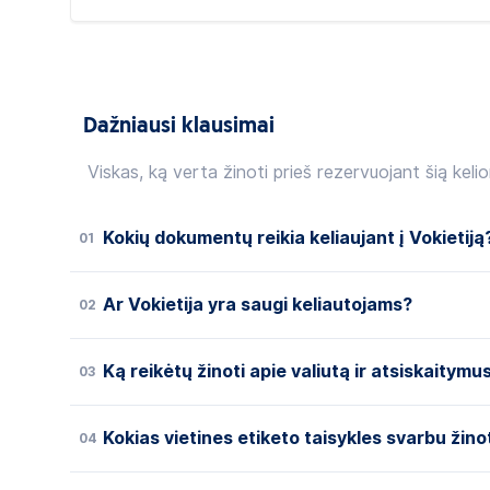
Dažniausi klausimai
Viskas, ką verta žinoti prieš rezervuojant šią kelio
Kokių dokumentų reikia keliaujant į Vokietiją
01
Ar Vokietija yra saugi keliautojams?
02
Ką reikėtų žinoti apie valiutą ir atsiskaitymu
03
Kokias vietines etiketo taisykles svarbu žinoti
04