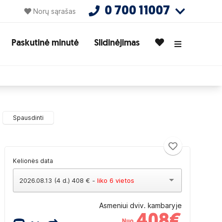
0 700 11007
Norų sąrašas
Paskutinė minutė
Slidinėjimas
Spausdinti
Kelionės data
2026.08.13 (4 d.) 408 € -
liko 6 vietos
Asmeniui dviv. kambaryje
408
€
Nuo