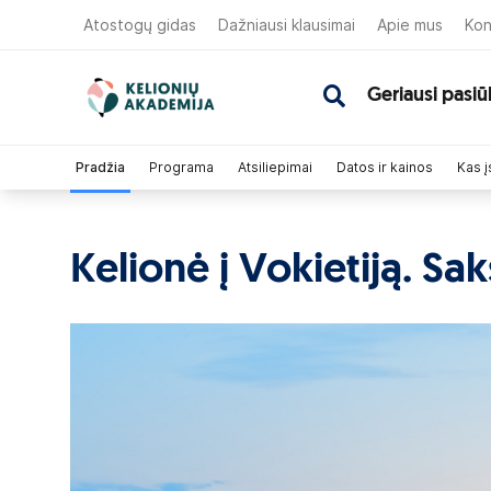
Atostogų gidas
Dažniausi klausimai
Apie mus
Kon
Geriausi pasiū
Pradžia
Programa
Atsiliepimai
Datos ir kainos
Kas į
Kelionė į Vokietiją. Sak