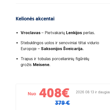
Kelionės akcentai
Vroclavas
– Pietvakarių
Lenkijos
perlas.
Stebuklingos uolos ir senoviniai tiltai vidurio
Europoje –
Saksonijos
Šveicarija
.
Trapus ir tobulas porcelianinių figūrėlių
grožis
Meisene
.
408
€
2026 08 13 ir daugia
Nuo
379 €