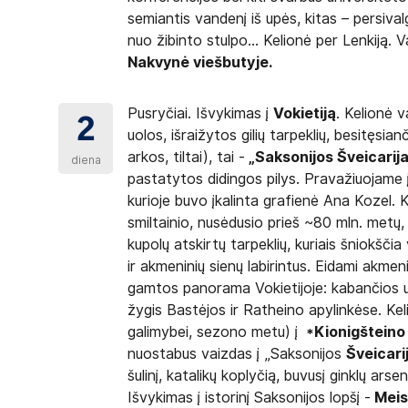
semiantis vandenį iš upės, kitas – persivalg
nuo žibinto stulpo... Kelionė per Lenkiją. 
Nakvynė viešbutyje.
Pusryčiai. Išvykimas į
Vokietiją
. Kelionė 
2
uolos, išraižytos gilių tarpeklių, besitęsi
arkos, tiltai), tai -
„Saksonijos Šveicarija
diena
pastatytos didingos pilys. Pravažiuojame į
kurioje buvo įkalinta grafienė Ana Kozel. 
smiltainio, nusėdusio prieš ~80 mln. metų, 
kupolų atskirtų tarpeklių, kuriais šniokščia v
ir akmeninių sienų labirintus. Eidami akmen
gamtos panorama Vokietijoje: kabančios uo
žygis Bastėjos ir Ratheino apylinkėse. Ke
galimybei, sezono metu) į
*Kionigštein
nuostabus vaizdas į „Saksonijos
Šveicari
šulinį, katalikų koplyčią, buvusį ginklų arse
Išvykimas į istorinį Saksonijos lopšį -
Meis