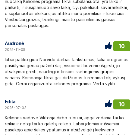
nuotaiką Kelionės programa tikrai subalansuota, yra laiko ir
pailsėti, ir susiplanuoti savo laiką, t.y. pakeliauti savarankiškai,
o suplanuotos ekskursijos atitiko mano poreikius ir lūkesčius.
Viešbučiai gražūs, tvarkingi, maisto pasirinkimas gausus,
personalas paslaugus.
Audronė
10
2025-11-05
labai patiko gido Norvido darbas-lankstumas, šalia programos
pasiūlymai geriau pažinti šalį, visuomet buvome išgirsti, jo
atsakymai greiti, naudingi ir tinkami skirtingiems grupės
nariams. Kompanija tikrai gali didžiuotis turėdama tokį vykusį
gidą. Gerai organizuota kelionės programa. Verta vykti.
Edita
10
2025-07-03
Kelionės vadovė Viktorija dirbo tubulai, apgalvodama tai ko
reikia ir netgi tai ko galėtų reikėti. Labai įdomiai ir išsamiai
pasakojo apie šalies ypatumus ir atsižvelgė į kiekvieno