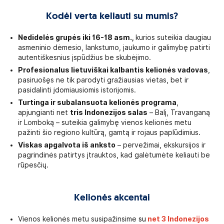
Kodėl verta keliauti su mumis?
Nedidelės grupės iki 16-18 asm.,
kurios suteikia daugiau
asmeninio dėmesio, lankstumo, jaukumo ir galimybę patirti
autentiškesnius įspūdžius be skubėjimo.
Profesionalus lietuviškai kalbantis kelionės vadovas
,
pasiruošęs ne tik parodyti gražiausias vietas, bet ir
pasidalinti įdomiausiomis istorijomis.
Turtinga ir subalansuota kelionės programa
,
apjungianti net
tris Indonezijos salas
– Balį, Travanganą
ir Lomboką – suteikia galimybę vienos kelionės metu
pažinti šio regiono kultūrą, gamtą ir rojaus paplūdimius.
Viskas apgalvota iš anksto
– pervežimai, ekskursijos ir
pagrindinės patirtys įtrauktos, kad galėtumėte keliauti be
rūpesčių.
Kelionės akcentai
Vienos kelionės metu susipažinsime
su
net 3 Indonezijos