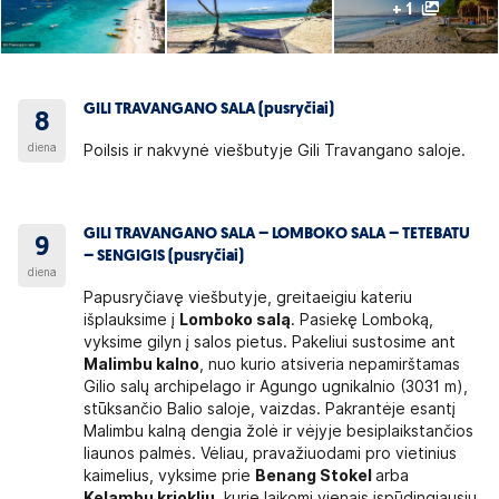
+ 1
GILI TRAVANGANO SALA (pusryčiai)
8
diena
Poilsis ir nakvynė viešbutyje Gili Travangano saloje.
GILI TRAVANGANO SALA – LOMBOKO SALA – TETEBATU
9
– SENGIGIS (pusryčiai)
diena
Papusryčiavę viešbutyje, greitaeigiu kateriu
išplauksime į
Lomboko salą
. Pasiekę Lomboką,
vyksime gilyn į salos pietus. Pakeliui sustosime ant
Malimbu kalno
, nuo kurio atsiveria nepamirštamas
Gilio salų archipelago ir Agungo ugnikalnio (3031 m),
stūksančio Balio saloje, vaizdas. Pakrantėje esantį
Malimbu kalną dengia žolė ir vėjyje besiplaikstančios
liaunos palmės. Vėliau, pravažiuodami pro vietinius
kaimelius, vyksime prie
Benang Stokel
arba
Kelambu krioklių
, kurie laikomi vienais įspūdingiausių