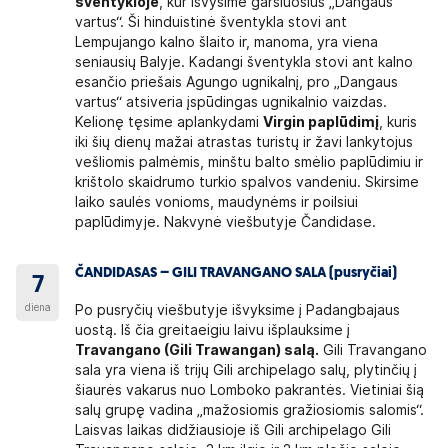
šventykloje
, kur išvysime garsiuosius „Dangaus
vartus“. Ši hinduistinė šventykla stovi ant
Lempujango kalno šlaito ir, manoma, yra viena
seniausių Balyje. Kadangi šventykla stovi ant kalno
esančio priešais Agungo ugnikalnį, pro „Dangaus
vartus“ atsiveria įspūdingas ugnikalnio vaizdas.
Kelionę tęsime aplankydami
Virgin paplūdimį
, kuris
iki šių dienų mažai atrastas turistų ir žavi lankytojus
vešliomis palmėmis, minštu balto smėlio paplūdimiu ir
krištolo skaidrumo turkio spalvos vandeniu. Skirsime
laiko saulės vonioms, maudynėms ir poilsiui
paplūdimyje. Nakvynė viešbutyje Čandidase.
ČANDIDASAS – GILI TRAVANGANO SALA (pusryčiai)
7
diena
Po pusryčių viešbutyje išvyksime į Padangbajaus
uostą. Iš čia greitaeigiu laivu išplauksime į
Travangano (Gili Trawangan) salą.
Gili Travangano
sala yra viena iš trijų Gili archipelago salų, plytinčių į
šiaurės vakarus nuo Lomboko pakrantės. Vietiniai šią
salų grupę vadina „mažosiomis gražiosiomis salomis“.
Laisvas laikas didžiausioje iš Gili archipelago Gili