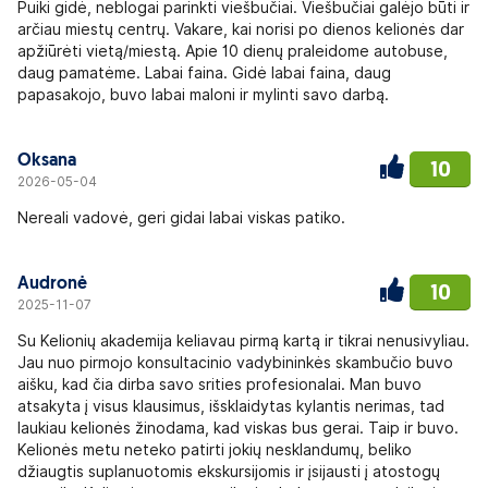
Puiki gidė, neblogai parinkti viešbučiai. Viešbučiai galėjo būti ir
arčiau miestų centrų. Vakare, kai norisi po dienos kelionės dar
apžiūrėti vietą/miestą. Apie 10 dienų praleidome autobuse,
daug pamatėme. Labai faina. Gidė labai faina, daug
papasakojo, buvo labai maloni ir mylinti savo darbą.
Oksana
10
2026-05-04
Nereali vadovė, geri gidai labai viskas patiko.
Audronė
10
2025-11-07
Su Kelionių akademija keliavau pirmą kartą ir tikrai nenusivyliau.
Jau nuo pirmojo konsultacinio vadybininkės skambučio buvo
aišku, kad čia dirba savo srities profesionalai. Man buvo
atsakyta į visus klausimus, išsklaidytas kylantis nerimas, tad
laukiau kelionės žinodama, kad viskas bus gerai. Taip ir buvo.
Kelionės metu neteko patirti jokių nesklandumų, beliko
džiaugtis suplanuotomis ekskursijomis ir įsijausti į atostogų