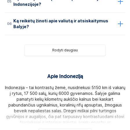
05
Indonezijoje?
Ką reikėtų žinoti apie valiutą ir atsiskaitymus
06
Balyje?
Rodyti daugiau
Apie Indoneziją
Indonezija – tai kontrastų žemė, nusidriekusi 5150 km iš vakarų
į rytus, 17 500 salų, kurių 6000 gyvenamos. Šalyje galima
pamatyti kelių kilometrų aukščio kalnus bei kaskart
pabundančius ugnikalnius, koralinių rifų apsuptas, žmogaus
beveik nepaliestas salas. Drėgni miškai pilni turtingos
gyvūnijos ir augalijos, čia pat tarpusavy kontrastuodami stovi
šiuolaikiniai ir istoriniai miestai, įvairių epochų ar