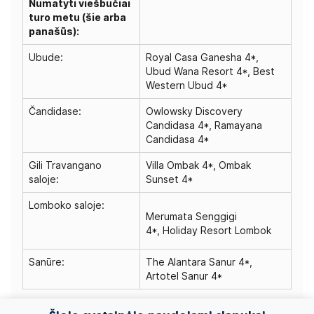
Numatyti viešbučiai
turo metu (šie arba
panašūs):
Ubude:
Royal Casa Ganesha 4*
,
Ubud Wana Resort 4*
,
Best
Western Ubud 4*
Čandidase:
Owlowsky Discovery
Candidasa 4*
,
Ramayana
Candidasa 4*
Gili Travangano
Villa Ombak 4*,
Ombak
saloje:
Sunset 4*
Lomboko saloje:
Merumata Senggigi
4*,
Holiday Resort Lombok
Sanūre:
The Alantara Sanur 4*
,
Artotel Sanur 4*