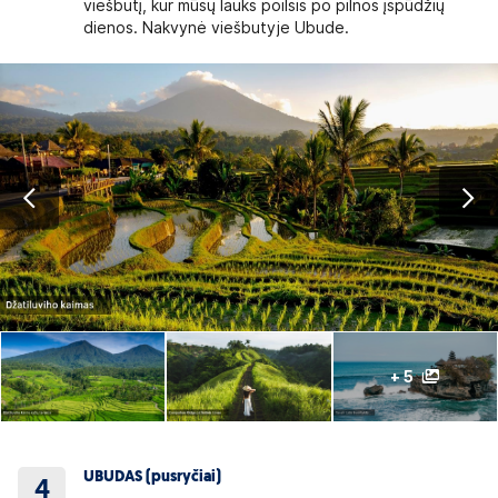
viešbutį, kur mūsų lauks poilsis po pilnos įspūdžių
dienos. Nakvynė viešbutyje Ubude.
+ 5
UBUDAS (pusryčiai)
4