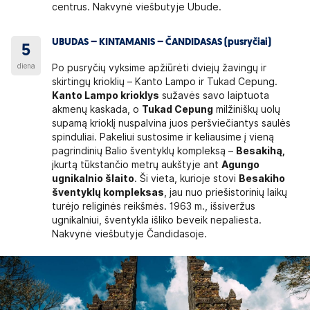
centrus. Nakvynė viešbutyje Ubude.
UBUDAS – KINTAMANIS – ČANDIDASAS (pusryčiai)
5
diena
Po pusryčių vyksime apžiūrėti dviejų žavingų ir
skirtingų krioklių – Kanto Lampo ir Tukad Cepung.
Kanto Lampo krioklys
sužavės savo laiptuota
akmenų kaskada, o
Tukad Cepung
milžiniškų uolų
supamą krioklį nuspalvina juos peršviečiantys saulės
spinduliai. Pakeliui sustosime ir keliausime į vieną
pagrindinių Balio šventyklų kompleksą –
Besakihą,
įkurtą tūkstančio metrų aukštyje ant
Agungo
ugnikalnio šlaito
. Ši vieta, kurioje stovi
Besakiho
šventyklų kompleksas
, jau nuo priešistorinių laikų
turėjo religinės reikšmės. 1963 m., išsiveržus
ugnikalniui, šventykla išliko beveik nepaliesta.
Nakvynė viešbutyje Čandidasoje.