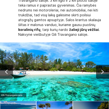
Travangano saloje. 3 km ilgio ir 2 km pločio saloje
teka ramus ir paprastas gyvenimas. Čia ramybės
nedrums nei motoroleriai, nei automobiliai, nei kiti
trukdžiai, tad visą laiką galėsime skirti poilsiui
atogrąžų gamtos apsuptyje. Salos krantus skalauja
šiltas ir malonus vanduo, kuriame gausu puošnių
koralinių rifų
, tarp kurių nardo
žalieji jūrų vėžliai
.
Nakvynė viešbutyje Gili Travangano saloje.