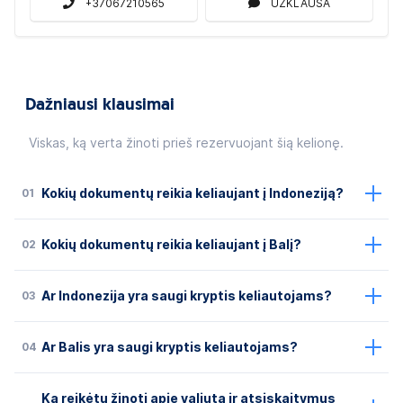
+37067210565
UŽKLAUSA
Dažniausi klausimai
Viskas, ką verta žinoti prieš rezervuojant šią kelionę.
01
Kokių dokumentų reikia keliaujant į Indoneziją?
02
Kokių dokumentų reikia keliaujant į Balį?
03
Ar Indonezija yra saugi kryptis keliautojams?
04
Ar Balis yra saugi kryptis keliautojams?
Ką reikėtų žinoti apie valiutą ir atsiskaitymus