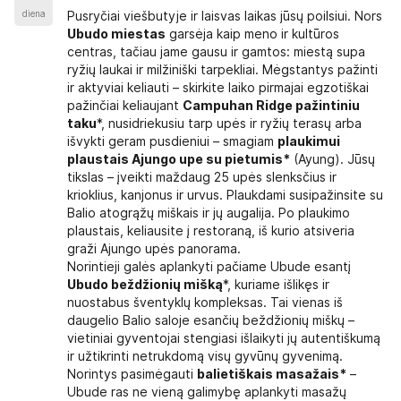
diena
Pusryčiai viešbutyje ir laisvas laikas jūsų poilsiui. Nors
Ubudo miestas
garsėja kaip meno ir kultūros
centras, tačiau jame gausu ir gamtos: miestą supa
ryžių laukai ir milžiniški tarpekliai. Mėgstantys pažinti
ir aktyviai keliauti – skirkite laiko pirmajai egzotiškai
pažinčiai keliaujant
Campuhan Ridge pažintiniu
taku
*, nusidriekusiu tarp upės ir ryžių terasų arba
išvykti geram pusdieniui – smagiam
plaukimui
plaustais Ajungo upe su pietumis*
(Ayung). Jūsų
tikslas – įveikti maždaug 25 upės slenksčius ir
krioklius, kanjonus ir urvus. Plaukdami susipažinsite su
Balio atogrąžų miškais ir jų augalija. Po plaukimo
plaustais, keliausite į restoraną, iš kurio atsiveria
graži Ajungo upės panorama.
Norintieji galės aplankyti pačiame Ubude esantį
Ubudo beždžionių mišką
*, kuriame išlikęs ir
nuostabus šventyklų kompleksas. Tai vienas iš
daugelio Balio saloje esančių beždžionių miškų –
vietiniai gyventojai stengiasi išlaikyti jų autentiškumą
ir užtikrinti netrukdomą visų gyvūnų gyvenimą.
Norintys pasimėgauti
balietiškais masažais*
–
Ubude ras ne vieną galimybę aplankyti masažų