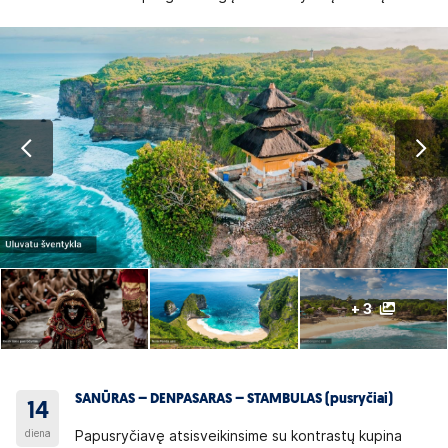
+ 3
SANŪRAS – DENPASARAS – STAMBULAS (pusryčiai)
14
diena
Papusryčiavę atsisveikinsime su kontrastų kupina