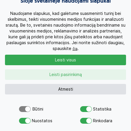
Šioje svetainėje naudojami slapukai
Į kainą įskaičiuota:
Naudojame slapukus, kad galėtume suasmeninti turinį bei
Lietuviškai kalbančio kelionės vadovo paslaugos
skelbimus, teikti visuomeninės medijos funkcijas ir analizuoti
pažintinės dalies metu;
srautą. Be to, svetainės naudojimo informaciją bendriname su
Apgyvendinimas 4* viešbučiuose turo metu (12
visuomeninės medijos, reklamavimo ir analizės partneriais,
nakvynių: 3 nakvynės Ubude, 2 nakvynės Čandidase,
kurie gali ją pridėti prie kitos jūsų pateiktos arba naudojant
2 nakvynės Travangano saloje, 3 nakvynės
paslaugas surinktos informacijos. Jei norite sužinoti daugiau,
Sengigyje, 2 nakvynės Sanūre);
spauskite
.
čia
Programoje nurodytas maitinimas (12 pusryčių);
Leisti visus
Anglakalbio gido paslaugos;
Programoje nurodyti pervežimai;
Leisti pasirinkimą
Greitaeigio kelto bilietai Balis – Gili Travangano sala
(kelionės trukmė apie 1,5 val.), Lombokas – Balis
Atmesti
(kelionės trukmė apie 2 – 2,5 val.);
Turistinio laivelio bilietai Travangano sala – Lomboko
sala (kelionės trukmė apie 15 – 20 min.);
Būtini
Statistika
Įėjimo bilietai į programoje nurodytus objektus.
Šiuo pasiūlymu šiandien jau
Atsiųsk užklausą
domėjosi 22 žmonės
Nuostatos
Rinkodara
Savo svajonių atostogoms
Į kainą neįskaičiuota: