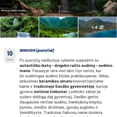
+ 4
SENGIGIS (pusryčiai)
10
diena
Po pusryčių viešbutyje vyksime susipažinti su
autentišku ikatų – dvigubo rašto audinių – audimo
menu
. Pasaulyje tėra viso labo trys vietos, kur
šis sudėtingas audimo būdas praktikuojamas. Vėliau
lankysimės
keramikos amatu
besiverčiančiame
kaime ir
tradicinėje Sasãko gyvenvietėje
, kurioje
gyvena
vietiniai čiabuviai
. Lomboko saloje jie
sudaro didžiąją dalį gyventojų. Sasãko gentis
daugiausiai verčiasi audimu, bambukinių krepšių
pynimu, medžio drožiniais, gyvulių auginimu ir
žemdirbyste. Tradiciniai čiabuvių namai išsiskiria