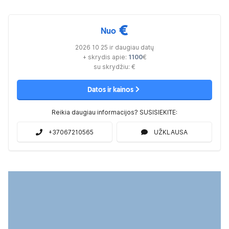
€
Nuo
2026 10 25 ir daugiau datų
+ skrydis apie:
1100
€
su skrydžiu:
€
Datos ir kainos
Reikia daugiau informacijos? SUSISIEKITE:
+37067210565
UŽKLAUSA