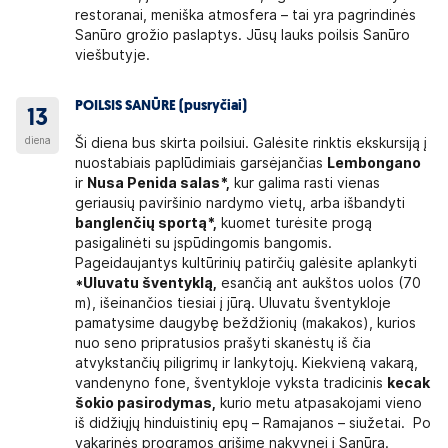
restoranai, meniška atmosfera – tai yra pagrindinės
Sanūro grožio paslaptys. Jūsų lauks poilsis Sanūro
viešbutyje.
POILSIS SANŪRE (pusryčiai)
13
diena
Ši diena bus skirta poilsiui. Galėsite rinktis ekskursiją į
nuostabiais paplūdimiais garsėjančias
Lembongano
ir
Nusa Penida salas*,
kur galima rasti vienas
geriausių paviršinio nardymo vietų, arba išbandyti
banglenčių sportą*,
kuomet turėsite progą
pasigalinėti su įspūdingomis bangomis.
Pageidaujantys kultūrinių patirčių galėsite aplankyti
*Uluvatu šventyklą,
esančią ant aukštos uolos (70
m), išeinančios tiesiai į jūrą. Uluvatu šventykloje
pamatysime daugybę beždžionių (makakos), kurios
nuo seno pripratusios prašyti skanėstų iš čia
atvykstančių piligrimų ir lankytojų. Kiekvieną vakarą,
vandenyno fone, šventykloje vyksta tradicinis
kecak
šokio pasirodymas,
kurio metu atpasakojami vieno
iš didžiųjų hinduistinių epų – Ramajanos – siužetai. Po
vakarinės programos grįšime nakvynei į Sanūrą.