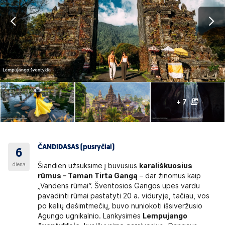
+ 7
ČANDIDASAS (pusryčiai)
6
diena
Šiandien užsuksime į buvusius
karališkuosius
rūmus – Taman Tirta Gangą
– dar žinomus kaip
„Vandens rūmai“. Šventosios Gangos upės vardu
pavadinti rūmai pastatyti 20 a. viduryje, tačiau, vos
po kelių dešimtmečių, buvo nuniokoti išsiveržusio
Agungo ugnikalnio. Lankysimės
Lempujango