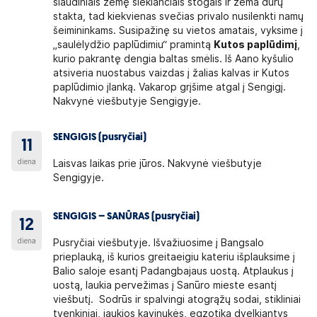
šiaudiniais žemę siekiančiais stogais ir žema durų
stakta, tad kiekvienas svečias privalo nusilenkti namų
šeimininkams. Susipažinę su vietos amatais, vyksime į
„saulėlydžio paplūdimiu“ pramintą
Kutos paplūdimį
,
kurio pakrantę dengia baltas smėlis. Iš Aano kyšulio
atsiveria nuostabus vaizdas į žalias kalvas ir Kutos
paplūdimio įlanką. Vakarop grįšime atgal į Sengigį.
Nakvynė viešbutyje Sengigyje.
SENGIGIS (pusryčiai)
11
diena
Laisvas laikas prie jūros. Nakvynė viešbutyje
Sengigyje.
SENGIGIS – SANŪRAS (pusryčiai)
12
diena
Pusryčiai viešbutyje. Išvažiuosime į Bangsalo
prieplauką, iš kurios greitaeigiu kateriu išplauksime į
Balio saloje esantį Padangbajaus uostą. Atplaukus į
uostą, laukia pervežimas į Sanūro mieste esantį
viešbutį. Sodrūs ir spalvingi atogrąžų sodai, stikliniai
tvenkiniai, jaukios kavinukės, egzotika dvelkiantys