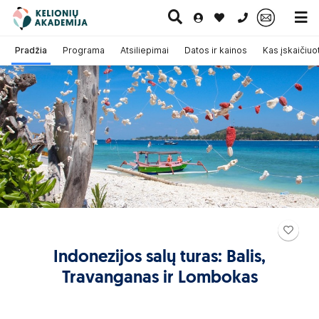
0 700 11007
Pradžia
Programa
Atsiliepimai
Datos ir kainos
Kas įskaičiuo
Paskutinė
Pažintinės
Egzotinės
Kruizai
minutė
kelionės
kelionės
Indonezijos salų turas: Balis,
Travanganas ir Lombokas