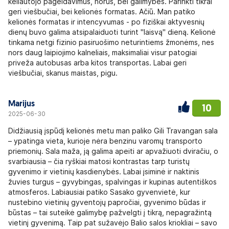
keliautojo pageidavimus, norus, bei galimybes. Parinkti tikrai
geri viešbučiai, bei kelionės formatas. Ačiū. Man patiko
kelionės formatas ir intencyvumas - po fiziškai aktyvesnių
dienų buvo galima atsipalaiduoti turint "laisvą" dieną. Kelionė
tinkama netgi fizinio pasiruošimo neturintiems žmonėms, nes
nors daug laipiojimo kalneliais, maksimaliai visur patogiai
priveža autobusas arba kitos transportas. Labai geri
viešbučiai, skanus maistas, pigu.
Marijus
10
2025-06-30
Didžiausią įspūdį kelionės metu man paliko Gili Travangan sala
– ypatinga vieta, kurioje nėra benzinu varomų transporto
priemonių. Sala maža, ją galima apeiti ar apvažiuoti dviračiu, o
svarbiausia – čia ryškiai matosi kontrastas tarp turistų
gyvenimo ir vietinių kasdienybės. Labai įsiminė ir naktinis
žuvies turgus – gyvybingas, spalvingas ir kupinas autentiškos
atmosferos. Labiausiai patiko Sasako gyvenvietė, kur
nustebino vietinių gyventojų papročiai, gyvenimo būdas ir
būstas – tai suteikė galimybę pažvelgti į tikrą, nepagražintą
vietinį gyvenimą. Taip pat sužavėjo Balio salos kriokliai – savo