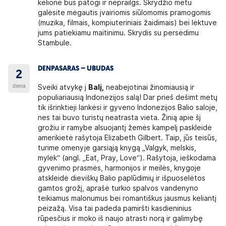
kelionė bus patogi ir neprailgs. Skrydžio metu
galėsite mėgautis įvairiomis siūlomomis pramogomis
(muzika, filmais, kompiuteriniais žaidimais) bei lėktuve
jums patiekiamu maitinimu. Skrydis su persėdimu
Stambule.
DENPASARAS – UBUDAS
2
diena
Sveiki atvykę į
Balį,
neabejotinai žinomiausią ir
populiariausią Indonezijos salą! Dar prieš dešimt metų
tik išrinktieji lankėsi ir gyveno Indonezijos Balio saloje,
nes tai buvo turistų neatrasta vieta. Žinią apie šį
grožiu ir ramybe alsuojantį žemės kampelį paskleidė
amerikietė rašytoja Elizabeth Gilbert. Taip, jūs teisūs,
turime omenyje garsiąją knygą „Valgyk, melskis,
mylėk“ (angl. „Eat, Pray, Love“). Rašytoja, ieškodama
gyvenimo prasmės, harmonijos ir meilės, knygoje
atskleidė dieviškų Balio paplūdimių ir išpuoselėtos
gamtos grožį, aprašė turkio spalvos vandenyno
teikiamus malonumus bei romantiškus jausmus keliantį
peizažą. Visa tai padeda pamiršti kasdieninius
rūpesčius ir moko iš naujo atrasti norą ir galimybę