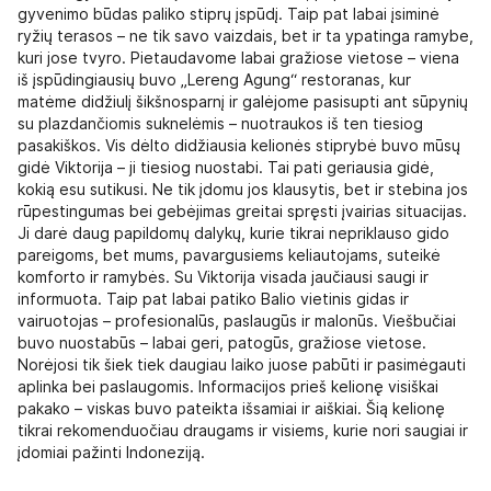
gyvenimo būdas paliko stiprų įspūdį. Taip pat labai įsiminė
ryžių terasos – ne tik savo vaizdais, bet ir ta ypatinga ramybe,
kuri jose tvyro. Pietaudavome labai gražiose vietose – viena
iš įspūdingiausių buvo „Lereng Agung“ restoranas, kur
matėme didžiulį šikšnosparnį ir galėjome pasisupti ant sūpynių
su plazdančiomis suknelėmis – nuotraukos iš ten tiesiog
pasakiškos. Vis dėlto didžiausia kelionės stiprybė buvo mūsų
gidė Viktorija – ji tiesiog nuostabi. Tai pati geriausia gidė,
kokią esu sutikusi. Ne tik įdomu jos klausytis, bet ir stebina jos
rūpestingumas bei gebėjimas greitai spręsti įvairias situacijas.
Ji darė daug papildomų dalykų, kurie tikrai nepriklauso gido
pareigoms, bet mums, pavargusiems keliautojams, suteikė
komforto ir ramybės. Su Viktorija visada jaučiausi saugi ir
informuota. Taip pat labai patiko Balio vietinis gidas ir
vairuotojas – profesionalūs, paslaugūs ir malonūs. Viešbučiai
buvo nuostabūs – labai geri, patogūs, gražiose vietose.
Norėjosi tik šiek tiek daugiau laiko juose pabūti ir pasimėgauti
aplinka bei paslaugomis. Informacijos prieš kelionę visiškai
pakako – viskas buvo pateikta išsamiai ir aiškiai. Šią kelionę
tikrai rekomenduočiau draugams ir visiems, kurie nori saugiai ir
įdomiai pažinti Indoneziją.