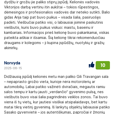
dydžiu ir grožiu jie paliko stiprų įspūdį. Kelionės vadovės
Viktorijos darbą vertinu itin aukštai – tokios rūpestingos,
dėmesingos ir profesionalios vadovės dar neteko sutikti. Balio
gidas Arija taip pat buvo puikus – visada šalia, pasiruošęs
padėti. Viešbučiai patiko visi, o labiausiai įsiminė paskutinis
viešbutis, kuris buvo puikus viskuo: maistu, baseinu ir
kambariais. Informacijos prieš kelionę buvo pakankamai, viskas
pateikta aiškiai ir išsamiai. Šią kelionę tikrai rekomenduočiau
draugams ir kolegoms – ji kupina įspūdžių, nuotykių ir gražių
akimirkų.
Norvyda
10
2025-06-15
Didžiausią įspūdį kelionės metu man paliko Gili Travangan sala
– nepaprasto grožio vieta, kurioje nėra motorolerių ar
automobilių. Labai patiko važinėti dviračiais, mėgautis ramiu
salos tempu ir kartu jausti „verdančio“ gyvenimo pulsą, nes
viešbutis buvo visai šalia pagrindinės veiklos zonos. Tai buvo
viena iš tų vietų, kur jautiesi visiškai atsipalaidavęs, bet kartu
matai tikrą vietinį gyvenimą. Iš lankytų objektų labiausiai patiko
Sasako gyvenvietė – jos autentiškumas, papročiai ir žmonių