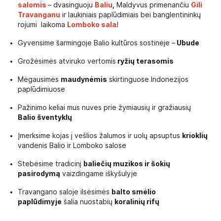
salomis
– dvasinguoju
Baliu
,
Maldyvus primenančiu
Gili
Travanganu
ir laukiniais paplūdimiais bei banglentininkų
rojumi laikoma
Lomboko sala
!
Gyvensime šarmingoje Balio kultūros sostinėje –
Ubude
Grožėsimės atviruko vertomis
ryžių terasomis
Mėgausimės
maudynėmis
skirtinguose Indonezijos
paplūdimiuose
Pažinimo keliai mus nuves prie žymiausių ir gražiausių
Balio šventyklų
Įmerksime kojas į vešlios žalumos ir uolų apsuptus
krioklių
vandenis Balio ir Lomboko salose
Stebėsime tradicinį
baliečių muzikos ir šokių
pasirodymą
vaizdingame iškyšulyje
Travangano saloje ilsėsimės
balto smėlio
paplūdimyje
šalia nuostabių
koralinių rifų