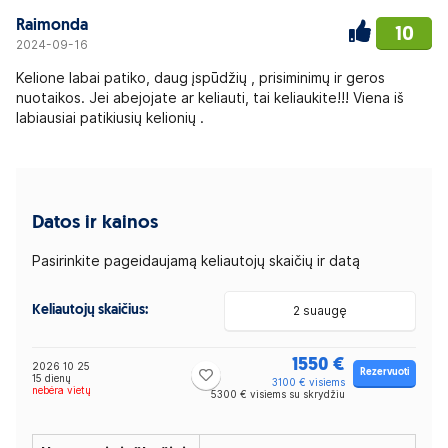
Raimonda
10
2024-09-16
Kelione labai patiko, daug įspūdžių , prisiminimų ir geros
nuotaikos. Jei abejojate ar keliauti, tai keliaukite!!! Viena iš
labiausiai patikiusių kelionių .
Datos ir kainos
Pasirinkite pageidaujamą keliautojų skaičių ir datą
Keliautojų skaičius:
2 suaugę
1550 €
2026 10 25
Rezervuoti
15 dienų
3100 € visiems
nebėra vietų
5300 € visiems su skrydžiu