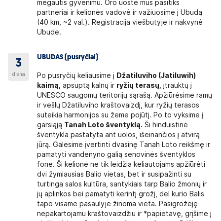
mėgautis gyvenimu. Oro uoste mus pasitiks
partneriai ir kelionės vadovė ir važiuosime į Ubudą
(40 km, ~2 val.). Registracija viešbutyje ir nakvynė
Ubude.
UBUDAS (pusryčiai)
3
diena
Po pusryčių keliausime į
Džatiluviho (Jatiluwih)
kaimą,
apsuptą kalnų ir
ryžių terasų,
įtrauktų į
UNESCO saugomų teritorijų sąrašą. Apžiūrėsime ramų
ir vešlų Džatiluviho kraštovaizdį, kur ryžių terasos
suteikia harmonijos su žeme pojūtį. Po to vyksime į
garsiąją
Tanah Loto šventyklą.
Ši hinduistinė
šventykla pastatyta ant uolos, išeinančios į atvirą
jūrą. Galėsime įvertinti dvasinę Tanah Loto reikšmę ir
pamatyti vandenyno galią senovinės šventyklos
fone. Ši kelionė ne tik leidžia keliautojams apžiūrėti
dvi žymiausias Balio vietas, bet ir susipažinti su
turtinga salos kultūra, santykiais tarp Balio žmonių ir
jų aplinkos bei pamatyti kerintį grožį, dėl kurio Balis
tapo visame pasaulyje žinoma vieta. Pasigrožėję
nepakartojamu kraštovaizdžiu ir *papietavę, grįšime į