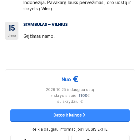
Indonezija. Pavakarę lauks pervežimas į oro uostą ir
skrydis į Vilnių.
STAMBULAS – VILNIUS
15
diena
Grįžimas namo.
€
Nuo
2026 10 25 ir daugiau datų
+ skrydis apie:
1100
€
su skrydžiu:
€
Datos ir kainos
Reikia daugiau informacijos? SUSISIEKITE: