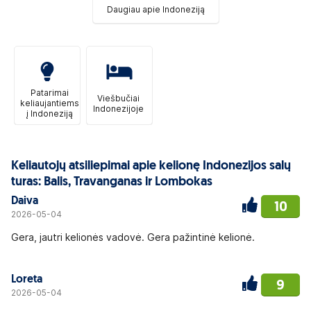
Daugiau apie Indoneziją
Patarimai
Viešbučiai
keliaujantiems
Indonezijoje
į Indoneziją
Keliautojų atsiliepimai apie kelionę Indonezijos salų
turas: Balis, Travanganas ir Lombokas
Daiva
10
2026-05-04
Gera, jautri kelionės vadovė. Gera pažintinė kelionė.
Loreta
9
2026-05-04