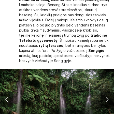
Lomboko saloje. Benang Stokel krioklius sudaro trys
atskiros vandens srovės sutekančios į siaurutį
baseiną. Šių krioklių prieigos pasidengusios tankiais
miško vijokliais. Dviejų pakopų Kelambu krioklys daug
platesnis, o po juo plytintis gėlo vandens baseinas
puikiai tinka maudynėms. Pasigrožėję kriokliais,
tęsime kelionę ir leisimės į trumpą žygį po
tradicinę
Tetebatu gyvenvietę
. Šį nuošalų kaimelį supa ne tik
nuostabios
ryžių terasos
, bet ir ramybės bei tylos
kupina atmosfera. Po žygio važiuosime į
Sengigio
miestą, kurį pasiekę apsistosime viešbutyje nakvynei.
Nakvynė viešbutyje Sengigyje.