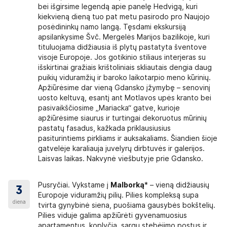
bei išgirsime legendą apie panelę Hedvigą, kuri
saugos diržai, keleiviai privalo važiuoti juos
kiekvieną dieną tuo pat metu pasirodo pro Naujojo
r stovėti autobuso salone. Autobuse griežtai
posėdininkų namo langą. Tęsdami ekskursiją
buse prašome naudotis tik ekstra atveju, nes
apsilankysime Švč. Mergelės Marijos bazilikoje, kuri
 lango yra įrengti avariniai plaktukai, skirti
tituluojama didžiausia iš plytų pastatyta šventove
os atvejus, griežtai draudžiama juos liesti.
visoje Europoje. Jos gotikinio stiliaus interjeras su
viršytų 25 kg. Bagažas kelionės metu laikomas
išskirtinai gražiais krištoliniais skliautais dengia daug
 būtiniausius daiktus. Nepalikite be priežiūros
puikių viduramžių ir baroko laikotarpio meno kūrinių.
sikalstamos trečiųjų asmenų veiklos atveju nei
Apžiūrėsime dar vieną Gdansko įžymybę – senovinį
omybės neprisiima. KELIONĖS EIGA
uosto keltuvą, esantį ant Motlavos upės kranto bei
me anksti ryte, dažniausiai tarp 3:00 ir 06:00. Į
pasivaikščiosime „Mariacka“ gatve, kurioje
bučių išvykstame 07:00-09:00 (po pusryčių).
apžiūrėsime siaurus ir turtingai dekoruotus mūrinių
aikas: „vakare“ – 18:00-22:00; „vėlai vakare“ –
pastatų fasadus, kažkada priklausiusius
imo iš kelionės laikas gali keistis dėl įvairių
pasiturintiems pirkliams ir auksakaliams. Šiandien šioje
loginių sąlygų), kurių neįmanoma numatyti iš
gatvelėje karaliauja juvelyrų dirbtuvės ir galerijos.
poilsiui (~20 min).
Laisvas laikas. Nakvynė viešbutyje prie Gdansko.
lovomis, triviečiai. Kai kuriuose mažaaukščiuose
nuožiūra apgyvendina grupę laisvuose užsakyto
Pusryčiai. Vykstame į
Malborką
* – vieną didžiausių
3
etimuose kambariuose neįpareigoja kelionių
Europoje viduramžių pilių. Pilies kompleksą supa
diena
i. Jei dėl viešbučio lokacijos autobusas negali
tvirta gynybinė siena, puošiama gausybės bokštelių.
 iki viešbučio eiti pėsčiomis. Standartiniame
Pilies viduje galima apžiūrėti gyvenamuosius
lovos. Ne visi viešbučiai yra įrengę triviečius
apartamentus, koplyčią, sargų stebėjimo postus ir