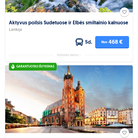
Aktyvus poilsis Sudetuose ir Elbės smiltainio kalnuose
Lenkija
468 €
5d.
Nuo
Kelionės datos
GARANTUOTAS IŠVYKIMAS