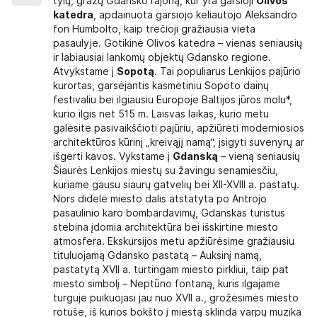
tylų, gražų Gdansko rajoną, kur yra garsioji
Olivos
s kelionės draudimu galima likus ne trumpesniam
katedra
, apdainuota garsiojo keliautojo Aleksandro
ei kelionė rezervuota likus trumpesniam kaip 14
fon Humbolto, kaip trečioji gražiausia vieta
vykusios kelionės draudimo sutartis gali būti
pasaulyje. Gotikinė Olivos katedra – vienas seniausių
jei nesutarta kitaip. Laikotarpis iki kelionės
ir labiausiai lankomų objektų Gdansko regione.
į, negali būti trumpesnis nei 7 dienos.
Atvykstame į
Sopotą
. Tai populiarus Lenkijos pajūrio
, kad darbuotojai supažindintų su draudimo
kurortas, garsėjantis kasmetiniu Sopoto dainų
festivaliu bei ilgiausiu Europoje Baltijos jūros molu*,
lioni%C5%B3%20draudimo%20taisykl%C4%97s_LT-
kurio ilgis net 515 m. Laisvas laikas, kurio metu
galėsite pasivaikščioti pajūriu, apžiūrėti moderniosios
architektūros kūrinį „kreivąjį namą“, įsigyti suvenyrų ar
, kuriuose yra vaizdo ir garso grotuvai, oro
išgerti kavos. Vykstame į
Gdanską
– vieną seniausių
iamai oro temperatūrai lauke). Autobusuose
Šiaurės Lenkijos miestų su žavingu senamiesčiu,
štas vanduo.
kuriame gausu siaurų gatvelių bei XII-XVIII a. pastatų.
ujamą sėdėjimo vietą autobuse pagal pateiktą
Nors didelė miesto dalis atstatyta po Antrojo
ėjimo vieta Jums parenkama automatiškai. Plane
pasaulinio karo bombardavimų, Gdanskas turistus
ės numerį, o raidė – konkrečią vietą toje eilėje
stebina įdomia architektūra bei išskirtine miesto
ose autobusuose vietos sunumeruotos skirtingai,
atmosfera. Ekskursijos metu apžiūrėsime gražiausiu
oje bus nurodytas Jūsų pasirinktos vietos numeris
tituluojamą Gdansko pastatą – Auksinį namą,
 kelionę vyksta autobusas, kurio sėdynių planas
pastatytą XVII a. turtingam miesto pirkliui, taip pat
ą vietą.
miesto simbolį – Neptūno fontaną, kuris ilgajame
tį (kainos teiraukitės užsakydami kelionę).
turguje puikuojasi jau nuo XVII a., grožėsimės miesto
rotuše, iš kurios bokšto į miestą sklinda varpų muzika