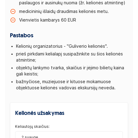
paslaugos ir ausinukų nuoma
(žr. kelionės atmintinę)
medicininių išlaidų draudimas kelionės metu.
Vienvietis kambarys 60 EUR
Pastabos
Kelionių organizatorius - "Guliverio kelionės".
prieš pirkdami kelialapį susipažinkite su šios kelionės
atmintine;
objektų lankymo tvarka, skaičius ir įėjimo bilietų kaina
gali keistis;
bažnyčiose, muziejuose ir kituose mokamuose
objektuose kelionės vadovas ekskursijų neveda.
Kelionės užsakymas
Keliautojų skaičius:
2 suaugę