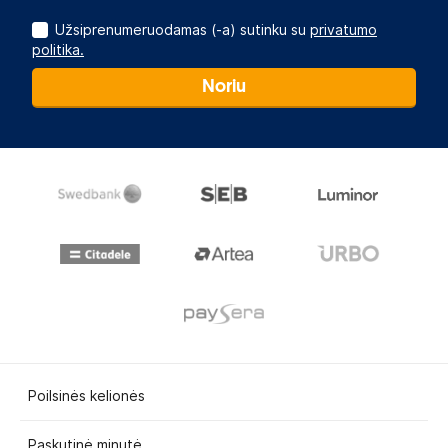
Užsiprenumeruodamas (-a) sutinku su
privatumo
politika.
Noriu
Poilsinės kelionės
Paskutinė minutė