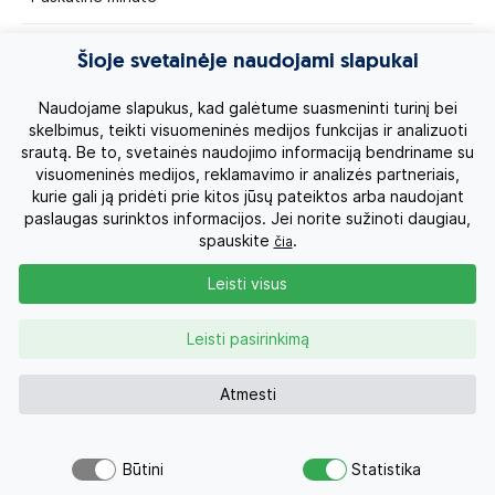
Egzotinės kelionės
Šioje svetainėje naudojami slapukai
Kruizai
Naudojame slapukus, kad galėtume suasmeninti turinį bei
skelbimus, teikti visuomeninės medijos funkcijas ir analizuoti
srautą. Be to, svetainės naudojimo informaciją bendriname su
Kelionės po Lietuvą
visuomeninės medijos, reklamavimo ir analizės partneriais,
kurie gali ją pridėti prie kitos jūsų pateiktos arba naudojant
Apie mus
paslaugas surinktos informacijos. Jei norite sužinoti daugiau,
spauskite
.
čia
Privatumo politika
Leisti visus
Vartotojų teisės
Leisti pasirinkimą
Kontaktai
Atmesti
Organizatoriaus licenzija
Būtini
Statistika
Šiuo pasiūlymu šiandien jau