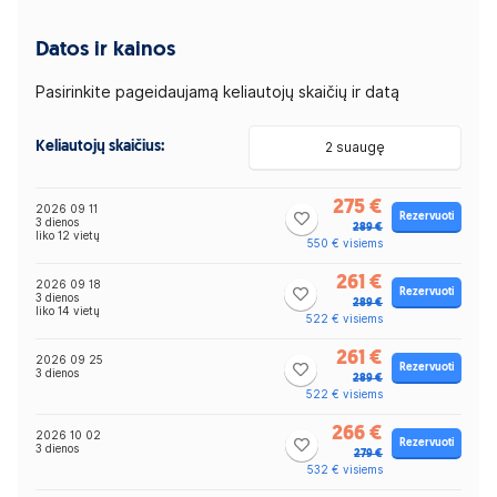
Datos ir kainos
Pasirinkite pageidaujamą keliautojų skaičių ir datą
Keliautojų skaičius:
2 suaugę
275 €
2026 09 11
Rezervuoti
3 dienos
289 €
liko 12 vietų
550 € visiems
261 €
2026 09 18
Rezervuoti
3 dienos
289 €
liko 14 vietų
522 € visiems
261 €
2026 09 25
Rezervuoti
3 dienos
289 €
522 € visiems
266 €
2026 10 02
Rezervuoti
3 dienos
279 €
532 € visiems