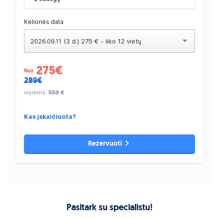
Kelionės data
2026.09.11 (3 d.) 275 € - liko 12 vietų
275
€
Nuo
289€
visiems:
550 €
Kas įskaičiuota?
Rezervuoti
Pasitark su specialistu!