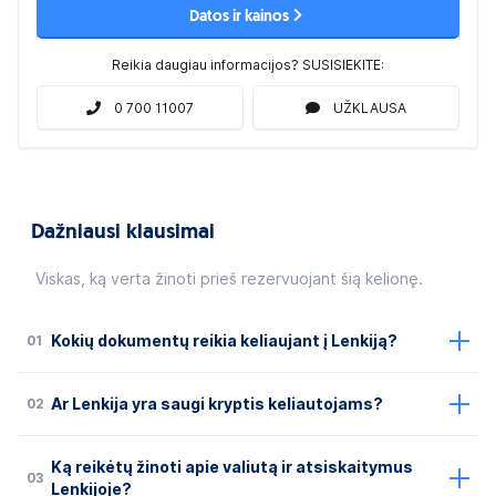
Datos ir kainos
žiūrėti dažniausiai užduodamus klausimus mūsų
Reikia daugiau informacijos? SUSISIEKITE:
gentas. O kai grįšite iš kelionės, labai lauksime
0 700 11007
UŽKLAUSA
veriokeliones.lt/atsiliepimas
Dažniausi klausimai
Viskas, ką verta žinoti prieš rezervuojant šią kelionę.
01
Kokių dokumentų reikia keliaujant į Lenkiją?
02
Ar Lenkija yra saugi kryptis keliautojams?
Ką reikėtų žinoti apie valiutą ir atsiskaitymus
03
Lenkijoje?