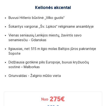
ti.
Kelionės akcentai
domą mokestį organizuojame pervežimus iš
auną ar Vilnių savo automobiliu atvyksta iš kitų
Buvusi Hitlerio būstinė „Vilko guolis“
obilio saugojimo paslaugą. Išsamią informaciją
imo paslaugas rasite interneto svetainėje
Šokantys vargonai „Šv. Lipkos“ religiniame ansamblyje
Vienas seniausių Lenkijos miestų, žavintis savo
o
PASĄ
arba
ASMENS TAPATYBĖS KORTELĘ
,
senamiesčiu - Gdanskas
rtelės galiojimo laikas baigiasi kelionės metu,
asmens dokumentu, kuris galioja bent 3 mėnesius
Ilgiausias, net 515 m ilgio molas Baltijos jūros pakrantėje
ens dokumento kopiją.
Sopote
etuvos Respublikos piliečiams prašome kreiptis į
Didžiausia gotikinė pilis Europoje, buvusi kryžiuočių
sostinė – Malborkas
 turėti asmens dokumentą
, nurodytą skiltyje
as.
Griunvaldas - Žalgirio mūšio vieta
aiką lydėti įgaliotais asmenimis, raštiško tėvų
iūrą ir elgesį atsako tėvai, globėjai arba vaiką
275
€
alite pasitikslinti Užsienio reikalų ministerijos
Nuo
ries-pradedant-kelione/nepilnameciu-vykimas