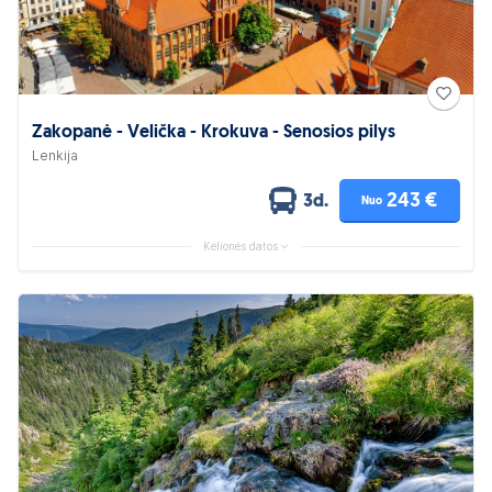
Zakopanė - Velička - Krokuva - Senosios pilys
Lenkija
243 €
3d.
Nuo
Kelionės datos