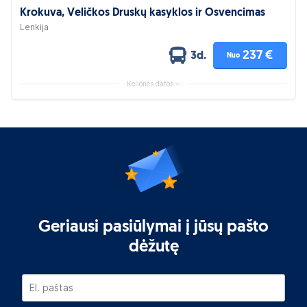
Krokuva, Veličkos Druskų kasyklos ir Osvencimas
Lenkija
237 €
3d.
Nuo
Kelionės datos
Geriausi pasiūlymai į jūsų pašto
dėžutę