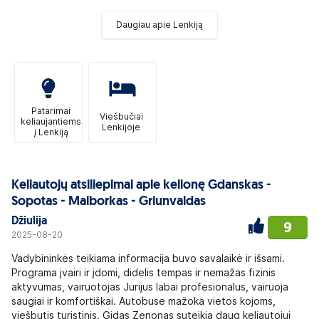
Daugiau apie Lenkiją
Patarimai
Viešbučiai
keliaujantiems
Lenkijoje
į Lenkiją
Keliautojų atsiliepimai apie kelionę Gdanskas -
Sopotas - Malborkas - Griunvaldas
Džiulija
9
2025-08-20
Vadybininkės teikiama informacija buvo savalaikė ir išsami.
Programa įvairi ir įdomi, didelis tempas ir nemažas fizinis
aktyvumas, vairuotojas Jurijus labai profesionalus, vairuoja
saugiai ir komfortiškai. Autobuse mažoka vietos kojoms,
viešbutis turistinis. Gidas Zenonas suteikia daug keliautojui