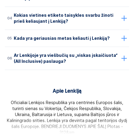
Kokias vietines etiketo taisykles svarbu žinoti
04
prieš keliaujant į Lenkiją?
05
Kada yra geriausias metas keliauti į Lenkiją?
Ar Lenkijoje yra viešbučių su „viskas įskaičiuota“
06
(All Inclusive) paslauga?
Apie Lenkiją
Oficialiai Lenkijos Respublika yra centrinės Europos šalis,
turinti sienas su Vokietija, Čekijos Respublika, Slovakija,
Ukraina, Baltarusija ir Lietuva, supama Baltijos jūros ir
Kaliningrado srities. Lenkija yra devinta pagal teritorijos dydį
šalis Europoje. BENDRIEJI DUOMENYS APIE ŠALĮ Plotas -
312&am