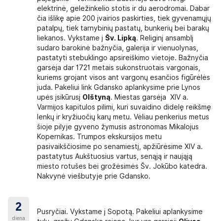
uriuos pastoviai vartojate (kelionės metu ligos
elektrinė, geležinkelio stotis ir du aerodromai. Dabar
, virškinamojo trakto sutrikimų; pleistrų, kojų
čia išlikę apie 200 įvairios paskirties, tiek gyvenamųjų
patalpų, tiek tarnybinių pastatų, bunkerių bei barakų
 išlaidų draudimą
, garantuojantį būtinosios
liekanos. Vykstame į
Šv. Lipką
. Religinį ansamblį
sių dėl draudiminio įvykio, apmokėjimą. Tokį
sudaro barokinė bažnyčia, galerija ir vienuolynas,
ovių atstovybėse arba pirkdami kelionę mūsų
pastatyti stebuklingo apsireiškimo vietoje. Bažnyčia
w.balcia.lt). Užsisakę mūsų siūlomą draudimą
garsėja dar 1721 metais sukonstruotais vargonais,
os išlaidų draudimu (
100 000 EUR
). Perkant
kuriems grojant visos ant vargonų esančios figūrėlės
turi kelionės vadovas.
juda. Pakeliui link Gdansko aplankysime prie Lynos
 draudimo kortelę
. Ši kortelė leidžia lengviau
upės įsikūrusį
Olštyną
. Miestas garsėja XIV a.
 medicinos pagalbos paslaugas mokėsite tą pačią
Varmijos kapitulos pilimi, kuri suvaidino didelę reikšmę
amų paslaugų, negalioja sveikatos priežiūros
lenkų ir kryžiuočių karų metu. Vėliau penkerius metus
ngti, pvz., jei turite grįžti namo greitosios
šioje pilyje gyveno žymusis astronomas Mikalojus
valstybėse
– Airija, Austrija, Belgija, Bulgarija,
Kopernikas. Trumpos ekskursijos metu
tė, Kipras, Latvija, Lenkija, Liuksemburgas, Malta,
pasivaikščiosime po senamiestį, apžiūrėsime XIV a.
 Suomija, Švedija, Vengrija, Vokietija, Kroatija,
pastatytus Aukštuosius vartus, senąją ir naująją
a.
Kitose šalyse ESDK negalioja.
Daugiau
miesto rotušes bei grožėsimės Šv. Jokūbo katedra.
Nakvynė viešbutyje prie Gdansko.
u,
kuris padės išvengti nuostolių, susijusių su
l nuo keliautojo nepriklausančių aplinkybių.
ų keliautojas negali išvykti į kelionę arba turi
2
netikėta sunki, gyvybei pavojinga liga ar trauma
Pusryčiai. Vykstame į Sopotą. Pakeliui aplankysime
nės metu prarastas turtas; vykstant į kelionės
diena