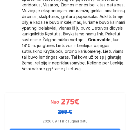
ūti standartinės, o trečia lova gali būti sofa-
koridorius, Vasaros, Žiemos menes bei kitas patalpas.
Muziejuje eksponuojami viduramžių ginklai, amatininkų
dirbiniai, skulptūros, gintaro papuošalai. Aukštutinėje
ėti prie kelionės kainos nurodytą
pilyje kadaise buvo ir kalėjimas, kuriame buvo kalinami
vienviečio
priemokos, būsite apgyvendinti kartu su kitais
ypatingi belaisviai, vienas iš jų buvo Lietuvos didysis
tatoma lova kambaryje. Visada rekomenduojame
kunigaikštis Kęstutis. Išvykstame namų link. Pakeliui
sustosime Žalgirio mūšio vietoje –
Griunvalde
, kur
slidinėjimo keliones lėktuvu,
1410 m. jungtinės Lietuvos ir Lenkijos pajėgos
turėsite mokėti
sutriuškino Kryžiuočių ordino kariuomenę. Lietuviams
tai buvo lemtingas karas. Tai kova už teisę į gimtąją
žemę, religiją ir nepriklausomybę. Kelionė per Lenkiją.
tyje nurodytų paslaugų nevykdymo ar netinkamo
Vėlai vakare grįžtame į Lietuvą.
arba atstovui kelionės metu, nes vietoje galima
ykus išspręsti žodinių pretenzijų, jos turi būti
nės metu, pretenzijas galima pareikšti kelionių
 Kelionių organizatorius į pretenzijas privalo
dienos. Kelionių organizatorius neprisiima
275
€
Nuo
ure aplinkybių, kurių nebuvo galima išvengti
s susitarti – Lietuvos Respublikos įstatymų
269 €
aiktus, prašome pranešti kuo skubiau (kelionės
2026 09 11 ir daugiau datų
risiima atsakomybės už paliktus daiktus ir