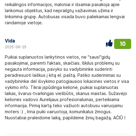
reikalingos informacijos, maloniai ir išsamiai pasakoja apie
lankomus objektus, kad neprailgtų važiavimas užima ir
linksmina grupę. Autobusas visada buvo paliekamas lengvai
randamoje vietoje.
Vida
10
2025-06-25
Puikiai suplanuotos lankytinos vietos, ne "sausi"gidų
pasakojimai, paremti faktais, skaičiais. Iškilus problemų su
negauta informacija, pavyko su vadybininke suderinti
peradresuoti laiškus į kitą el. paštą. Patiko suderinimas su
vadybininke dėl išvykimo patogiausios lokacinės vietos ir visa
vykimo info. Tikrai įspūdinga kelionė, puikiai suplanuotas
laikas, švarus-tvarkingas viešbūtis, skanus maistas. Sužavėjo
kelionės vadovo Aurelijaus profesionalumas, perteikiama
informacija. Pirmą kartą teko važiuoti autobusu vairuojamu
moters :) , Irina puiki vairuotoja, komunikalus žmogus.
Nuostabiai praleidome laiką, papildėme žinių bagažą. AČIŪ !