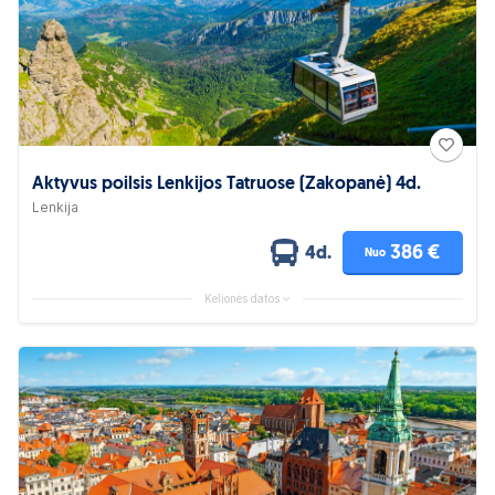
Aktyvus poilsis Lenkijos Tatruose (Zakopanė) 4d.
Lenkija
386 €
4d.
Nuo
Kelionės datos