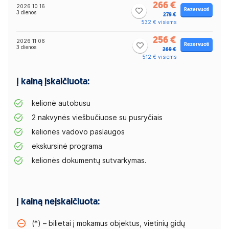
266 €
2026 10 16
Rezervuoti
3 dienos
279 €
532 € visiems
256 €
2026 11 06
Rezervuoti
3 dienos
269 €
512 € visiems
Į kainą įskaičiuota:
kelionė autobusu
2 nakvynės viešbučiuose su pusryčiais
kelionės vadovo paslaugos
ekskursinė programa
kelionės dokumentų sutvarkymas.
Į kainą neįskaičiuota:
(*) – bilietai į mokamus objektus, vietinių gidų