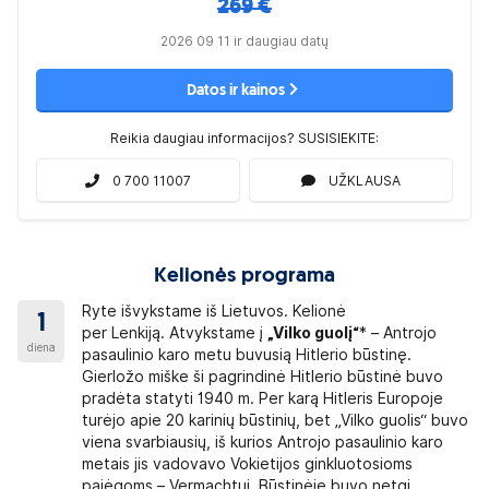
269 €
 kelionę Lenkijos zlotų rekomenduojame įsigyti
2026 09 11 ir daugiau datų
Datos ir kainos
kslių mokamų objektų kainų teiraukitės kelionės
us mokamus objektus, kortele atsiskaityti
Reikia daugiau informacijos? SUSISIEKITE:
ūti užsakomi vietiniai gidai (VIETINIŲ GIDŲ
na priklauso nuo grupės dydžio).
Su grupe
0 700 11007
UŽKLAUSA
etuvių kalba.
jektų bilietų kainos pateiktos
tinių gidų paslaugos ~10 EUR.
ms (su studento pažymėjimu) ir vaikams iki 18
Kelionės programa
Ryte išvykstame iš Lietuvos. Kelionė
1
per Lenkiją. Atvykstame į
„Vilko guolį“
* – Antrojo
m., studentams (su studento pažymėjimu) ir
diena
pasaulinio karo metu buvusią Hitlerio būstinę.
 PLN.
Gierložo miške ši pagrindinė Hitlerio būstinė buvo
pradėta statyti 1940 m. Per karą Hitleris Europoje
turėjo apie 20 karinių būstinių, bet „Vilko guolis“ buvo
tobusu; patogią avalynę, patogius drabužius
viena svarbiausių, iš kurios Antrojo pasaulinio karo
nių drabužių; nedidelę kuprinę išvykoms ir
metais jis vadovavo Vokietijos ginkluotosioms
remą nuo saulės; higienos priemones, plaukų
pajėgoms – Vermachtui. Būstinėje buvo netgi