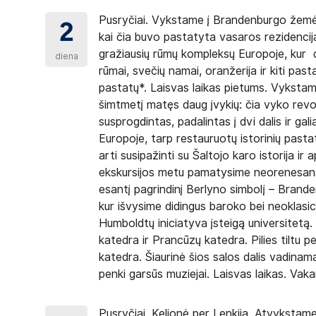
Pusryčiai. Vykstame į Brandenburgo žem
2
kai čia buvo pastatyta vasaros rezidencij
gražiausių rūmų kompleksų Europoje, kur didž
diena
rūmai, svečių namai, oranžerija ir kiti pas
pastatų*. Laisvas laikas pietums. Vykstam
šimtmetį matęs daug įvykių: čia vyko revol
susprogdintas, padalintas į dvi dalis ir gal
Europoje, tarp restauruotų istorinių past
arti susipažinti su Šaltojo karo istorija ir
ekskursijos metu pamatysime neorenesansi
esantį pagrindinį Berlyno simbolį – Brand
kur išvysime didingus baroko bei neoklasic
Humboldtų iniciatyva įsteigą universitetą.
katedra ir Prancūzų katedra. Pilies tiltu 
katedra. Šiaurinė šios salos dalis vadinama 
penki garsūs muziejai. Laisvas laikas. Vak
Pusryčiai. Kelionė per Lenkiją. Atvykstame