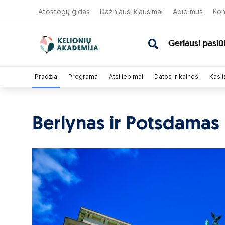
Atostogų gidas
Dažniausi klausimai
Apie mus
Kon
Geriausi pasiū
Pradžia
Programa
Atsiliepimai
Datos ir kainos
Kas į
Berlynas ir Potsdamas