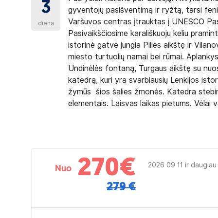
3
gyventojų pasišventimą ir ryžtą, tarsi fen
Varšuvos centras įtrauktas į UNESCO Pasa
diena
Pasivaikščiosime karališkuoju keliu pramint
istorinė gatvė jungia Pilies aikštę ir Vilano
miesto turtuolių namai bei rūmai. Aplanky
Undinėlės fontaną, Turgaus aikštę su nuost
katedrą, kuri yra svarbiausių Lenkijos isto
žymūs šios šalies žmonės. Katedra stebina
elementais. Laisvas laikas pietums. Vėlai 
270
€
2026 09 11 ir daugiau
Nuo
279 €