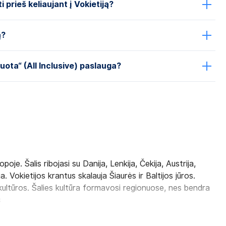
 prieš keliaujant į Vokietiją?
ą?
iuota“ (All Inclusive) paslauga?
oje. Šalis ribojasi su Danija, Lenkija, Čekija, Austrija,
a. Vokietijos krantus skalauja Šiaurės ir Baltijos jūros.
kultūros. Šalies kultūra formavosi regionuose, nes bendra
s