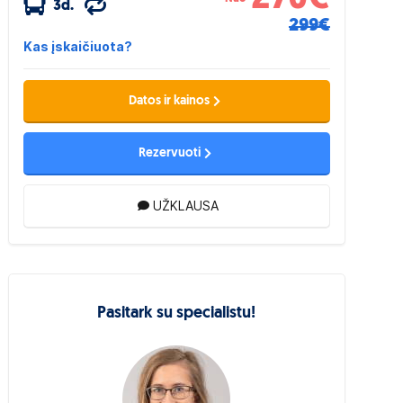
3d.
299€
Kas įskaičiuota?
Datos ir kainos
Rezervuoti
UŽKLAUSA
Pasitark su specialistu!