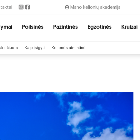
taktai
Mano kelionių akademija
lymai
Poilsinės
Pažintinės
Egzotinės
Kruizai
skaičiuota
Kaip įsigyti
Kelionės atmintinė