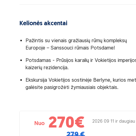
Kelionės akcentai
Pažintis su vienais gražiausių rūmų kompleksų
Europoje – Sanssouci rūmais Potsdame!
Potsdamas - Prūsijos karalių ir Vokietijos imperijo
kaizerių rezidencija.
Ekskursija Vokietijos sostinėje Berlyne, kurios me
galėsite pasigrožėti žymiausiais objektais.
270
€
2026 09 11 ir daugiau
Nuo
279 €