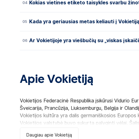
Kokias vietines etiketo taisykles svarbu žinoti
04
Kada yra geriausias metas keliauti į Vokietij
05
Ar Vokietijoje yra viešbučių su „viskas įskaič
06
Apie Vokietiją
Vokietijos Federacinė Respublika įsikūrusi Vidurio Europ
Šveicarija, Prancūzija, Liuksemburgu, Belgija ir Olandij
Vokietijos kultūra yra dalis germaniškosios Europos 
Vokietijos valstybė buvo sukurta palyginti vėlai. Šali
Daugiau apie Vokietiją