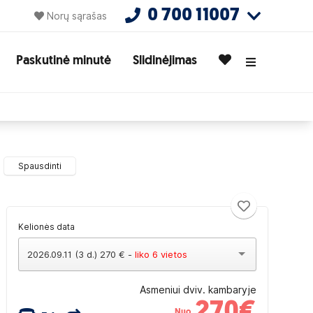
0 700 11007
Norų sąrašas
Paskutinė minutė
Slidinėjimas
Spausdinti
Kelionės data
2026.09.11 (3 d.) 270 € -
liko 6 vietos
Asmeniui dviv. kambaryje
270
€
Nuo