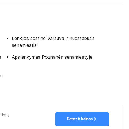
Lenkijos sostinė Varšuva ir nuostabusis
senamiestis!
s
Apsilankymas Poznanės senamiestyje.
tu
 datų
Datos ir kainos