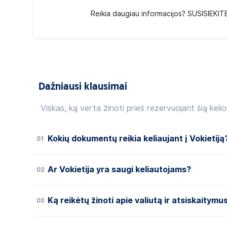
Reikia daugiau informacijos? SUSISIEKIT
Dažniausi klausimai
Viskas, ką verta žinoti prieš rezervuojant šią kelio
Kokių dokumentų reikia keliaujant į Vokietiją
01
Ar Vokietija yra saugi keliautojams?
02
Ką reikėtų žinoti apie valiutą ir atsiskaitymu
03