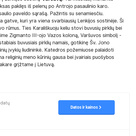
iksas pakilęs iš pelenų po Antrojo pasaulinio karo.
ulio paveldo sąrašą. Pažintis su senamiesčiu.
a gatve, kuri yra viena svarbiausių Lenkijos sostinėje. Ši
vo rūmus. Ties Karališkuoju keliu stovi buvusių pirklių bei
sime Zigmanto III-ojo Vazos koloną, Varšuvos simbolį -
abiais buvusiais pirklių namais, gotikinę Šv. Jono
rinių įvykių liudininkė. Katedros požemiuose palaidoti
 religinių meno kūrinių gausa bei įvairiais puošybos
vakare grįžtame į Lietuvą.
 datų
Datos ir kainos