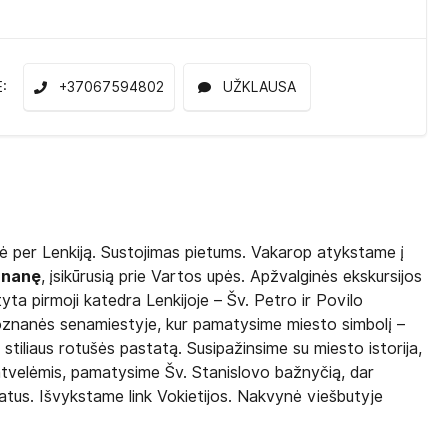
E:
+37067594802
UŽKLAUSA
nė per Lenkiją. Sustojimas pietums. Vakarop atykstame į
znanę
, įsikūrusią prie Vartos upės. Apžvalginės ekskursijos
yta pirmoji katedra Lenkijoje – Šv. Petro ir Povilo
 Poznanės senamiestyje, kur pamatysime miesto simbolį –
tiliaus rotušės pastatą. Susipažinsime su miesto istorija,
atvelėmis, pamatysime Šv. Stanislovo bažnyčią, dar
tatus. Išvykstame link Vokietijos. Nakvynė viešbutyje