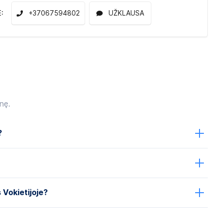
E:
+37067594802
UŽKLAUSA
nę.
?
s Vokietijoje?