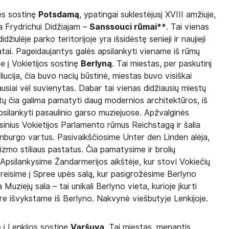
ės sostinę
Potsdamą
, ypatingai suklestėjusį XVIII amžiuje,
a Frydrichui Didžiajam –
Sanssouci rūmai**
. Tai vienas
iulėje parko teritorijoje yra išsidėstę senieji ir naujieji
tatai. Pageidaujantys galės apsilankyti viename iš rūmų
e į Vokietijos sostinę
Berlyną
. Tai miestas, per paskutinį
iucija, čia buvo nacių būstinė, miestas buvo visiškai
iausiai vėl suvienytas. Dabar tai vienas didžiausių miestų
atų čia galima pamatyti daug modernios architektūros, iš
 apsilankyti pasaulinio garso muziejuose. Apžvalginės
nius Vokietijos Parlamento rūmus Reichstagą ir šalia
enburgo vartus. Pasivaikščiosime Unter den Linden alėja,
izmo stiliaus pastatus. Čia pamatysime ir brolių
 Apsilankysime Žandarmerijos aikštėje, kur stovi Vokiečių
pereisime į Spree upės salą, kur pasigrožėsime Berlyno
Muziejų sala – tai unikali Berlyno vieta, kurioje įkurti
are išvykstame iš Berlyno. Nakvynė viešbutyje Lenkijoje.
 į Lenkijos sostinę
Varšuvą
. Tai miestas, menantis