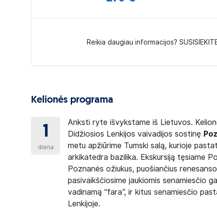
Reikia daugiau informacijos? SUSISIEKIT
Kelionės programa
Anksti ryte išvykstame iš Lietuvos. Kelio
1
Didžiosios Lenkijos vaivadijos sostinę
Po
metu apžiūrime Tumski salą, kurioje pastat
diena
arkikatedra bazilika. Ekskursiją tęsiame
Poznanės ožiukus, puošiančius renesanso s
pasivaikščiosime jaukiomis senamiesčio g
vadinamą “fara”, ir kitus senamiesčio pas
Lenkijoje.