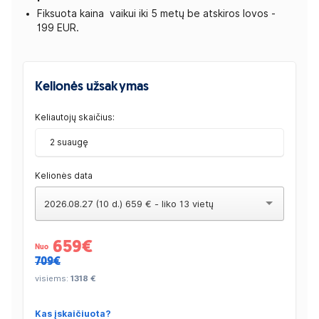
Fiksuota kaina vaikui iki 5 metų be atskiros lovos -
199 EUR.
Kelionės užsakymas
Keliautojų skaičius:
2 suaugę
Kelionės data
2026.08.27 (10 d.) 659 € - liko 13 vietų
659
€
Nuo
709€
visiems:
1318 €
Kas įskaičiuota?