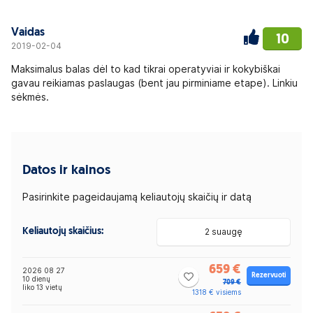
Vaidas
10
2019-02-04
Maksimalus balas dėl to kad tikrai operatyviai ir kokybiškai
gavau reikiamas paslaugas (bent jau pirminiame etape). Linkiu
sėkmės.
Datos ir kainos
Pasirinkite pageidaujamą keliautojų skaičių ir datą
Keliautojų skaičius:
2 suaugę
659 €
2026 08 27
Rezervuoti
10 dienų
709 €
liko 13 vietų
1318 € visiems