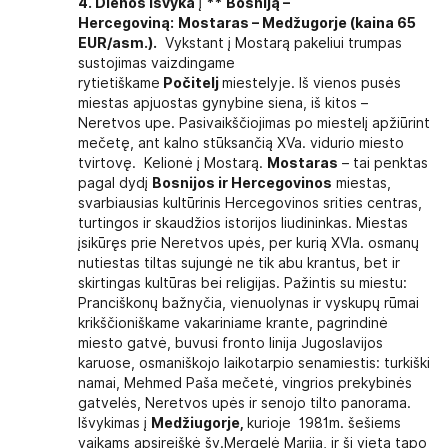
4. Dienos išvyka
į
**
Bosniją –
Hercegoviną:
Mostaras – Medžugorje
(kaina 65
EUR/asm.)
.
Vykstant į Mostarą pakeliui trumpas
sustojimas vaizdingame
rytietiškame
Počitelj
miestelyje. Iš vienos pusės
miestas apjuostas gynybine siena, iš kitos –
Neretvos upe. Pasivaikščiojimas po miestelį apžiūrint
mečetę, ant kalno stūksančią XVa. vidurio miesto
tvirtovę. Kelionė į Mostarą.
Mostaras
– tai penktas
pagal dydį
Bosnijos ir Hercegovinos
miestas,
svarbiausias kultūrinis Hercegovinos srities centras,
turtingos ir skaudžios istorijos liudininkas. Miestas
įsikūręs prie Neretvos upės, per kurią XVIa. osmanų
nutiestas tiltas sujungė ne tik abu krantus, bet ir
skirtingas kultūras bei religijas. Pažintis su miestu:
Pranciškonų bažnyčia, vienuolynas ir vyskupų rūmai
krikščioniškame vakariniame krante, pagrindinė
miesto gatvė, buvusi fronto linija Jugoslavijos
karuose, osmaniškojo laikotarpio senamiestis: turkiški
namai, Mehmed Paša mečetė, vingrios prekybinės
gatvelės, Neretvos upės ir senojo tilto panorama.
Išvykimas į
Medžiugorje,
kurioje 1981m. šešiems
vaikams apsireiškė šv.Mergelė Marija, ir ši vieta tapo