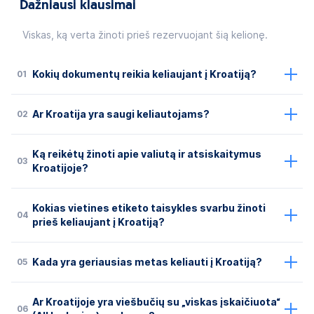
Dažniausi klausimai
Viskas, ką verta žinoti prieš rezervuojant šią kelionę.
01
Kokių dokumentų reikia keliaujant į Kroatiją?
02
Ar Kroatija yra saugi keliautojams?
Ką reikėtų žinoti apie valiutą ir atsiskaitymus
03
Kroatijoje?
Kokias vietines etiketo taisykles svarbu žinoti
04
prieš keliaujant į Kroatiją?
05
Kada yra geriausias metas keliauti į Kroatiją?
Ar Kroatijoje yra viešbučių su „viskas įskaičiuota“
06