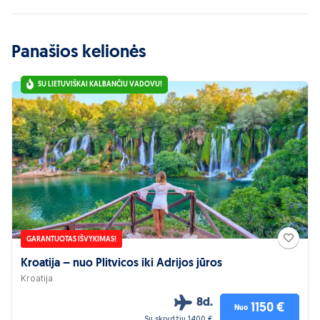
Panašios kelionės
SU LIETUVIŠKAI KALBANČIU VADOVU!
GARANTUOTAS IŠVYKIMAS!
Kroatija – nuo Plitvicos iki Adrijos jūros
Kroatija
8d.
1150 €
Nuo
Su skrydžiu 1400 €