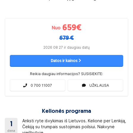
659
€
Nuo
679 €
2026 08 27 ir daugiau datų
Datos ir kainos
Reikia daugiau informacijos? SUSISIEKITE:
0 700 11007
UŽKLAUSA
Kelionės programa
Anksti ryte išvykimas iš Lietuvos. Kelionė per Lenkiją,
1
Čekiją su trumpais sustojimais poilsiui. Nakvynė
diena
viešbutyje.