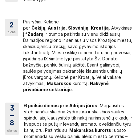
Pusryčiai. Kelionė
2
per
Čekiją
,
Austriją
,
Slovėniją
,
Kroatiją
. Atvykimas
diena
į *
Zadarą
ir trumpa pažintis su vienu didžiausių
Dalmatijos regiono ir seniausiu visos Kroatijos miestu,
skaičiuojančiu trečiąjį savo gyvavimo istorijos
tūkstantmetį. Mieste išlikę romėnų forumo griuvėsiai,
įspūdinga IX šimtmetyje pastatyta Šv. Donato
bažnyčia, penkių šulinių aikštė. Esant galimybei,
saulės palydėjimas pakrantėje klausantis unikalių
jūros vargonų. Kelionė per Kroatiją. Vėlai vakare
atvykimas į
Makarskos
kurortą.
Nakvynė
privačiame sektoriuje
.
6 poilsio dienos prie Adrijos jūros
. Mėgausitės
3
stebinančiai skaidria žydra jūra ir skaisčios saulės
–
spinduliais, klausysitės tik naktį nurimstančių cikadų ir
8
kvėpuosite pušų ir levandų aromatu dvelkiančiu tyru
kalnų oru. Pažintis su
Makarskos
kurortu
: uosto
dienos
promenada su vešlių palmių alėja; miesto centras –