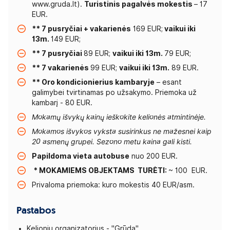
www.gruda.lt).
Turistinis pagalvės mokestis
– 17
EUR.
** 7 pusryčiai + vakarienės
169 EUR;
vaikui iki
13m.
149 EUR;
** 7 pusryčiai
89 EUR;
vaikui iki 13m.
79 EUR;
** 7 vakarienės
99 EUR;
vaikui iki 13m.
89 EUR.
** Oro kondicionierius kambaryje
– esant
galimybei tvirtinamas po užsakymo. Priemoka už
kambarį - 80 EUR.
Mokamų išvykų kainų ieškokite kelionės atmintinėje.
Mokamos išvykos vyksta susirinkus ne mažesnei kaip
20 asmenų grupei. Sezono metu kaina gali kisti.
Papildoma vieta autobuse
nuo 200 EUR.
* MOKAMIEMS OBJEKTAMS TURĖTI:
~ 100 EUR.
Privaloma priemoka: kuro mokestis 40 EUR/asm.
Pastabos
Kelionių organizatorius - "Grūda".