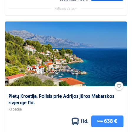
Kelionės datos
Pietų Kroatija. Poilsis prie Adrijos jūros Makarskos
rivjeroje 11d.
Kroatija
638 €
11d.
Nuo