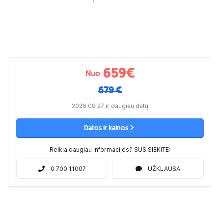
659
€
Nuo
679 €
2026 08 27 ir daugiau datų
Datos ir kainos
Reikia daugiau informacijos? SUSISIEKITE:
0 700 11007
UŽKLAUSA