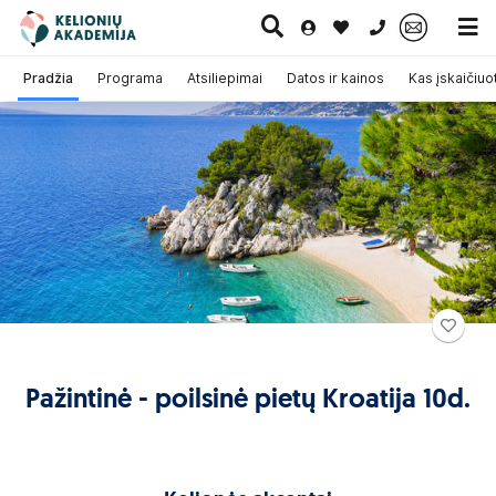
0 700 11007
Pradžia
Programa
Atsiliepimai
Datos ir kainos
Kas įskaičiuo
Paskutinė
Pažintinės
Egzotinės
Kruizai
minutė
kelionės
kelionės
Pažintinė - poilsinė pietų Kroatija 10d.