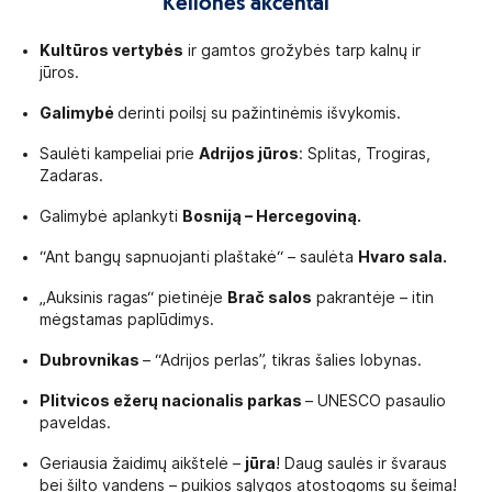
Kelionės akcentai
Kultūros vertybės
ir gamtos grožybės tarp kalnų ir
jūros.
Galimybė
derinti poilsį su pažintinėmis išvykomis.
Saulėti kampeliai prie
Adrijos jūros
: Splitas, Trogiras,
Zadaras.
Galimybė aplankyti
Bosniją – Hercegoviną.
“Ant bangų sapnuojanti plaštakė“ – saulėta
Hvaro sala.
„Auksinis ragas“ pietinėje
Brač salos
pakrantėje – itin
mėgstamas paplūdimys.
Dubrovnikas
– “Adrijos perlas”, tikras šalies lobynas.
Plitvicos ežerų nacionalis parkas
– UNESCO pasaulio
paveldas.
Geriausia žaidimų aikštelė –
jūra
! Daug saulės ir švaraus
bei šilto vandens – puikios sąlygos atostogoms su šeima!