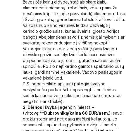
žavėsitės kalnų didybe, stačiais skardžiais,
akmeninėmis piemenų trobelėmis, vėliau pamažu
pėsčiomis kopsite (apie pusvalandį) akmenuotu taku
į Šv.Jurgio kalną, gėrėdamiesi tobulu kraštovaizdžiu.
Vaizdas nuo kalno viršūnės leidžia pažvelgti į
kerinčio grožio salas, kurias švelniai glosto Adrijos
bangos.Abejojantiems savo fizinėmis galimybėmis ar
sveikata, rekomenduojame į viršūnę nekopti.
Vakarėjant kilsite į dar vieną viršūnę pasidžiaugti
dieviško grožio saulėlydžiu, kai kalnai nusidažo
purpurine spalva, o jūroje mirguliuoja saulės rausvi
spinduliai. Po šio neįtikėtino gamtos spektaklio Jūsų
lauks gardi naminė vakarienė. Vadovo paslaugos ir
vakarienė įskaičiuoti.
P.S. nepamirškite apsiauti patogia avalyne
neslystančiu padu ir šiltai apsirengti – nusileidus
saulei kalnuose vėsu (tiks sportiniai bateliai, storas
megztinis ar striukė).
2. Dienos išvyka
įlegendinį miestą –
tvirtovę
**
Dubrovniką
(kaina 60 EUR/asm.)
, savo
grožiu stebinantį net daug mačiusį keliautoją. Jo
senamiestis apjuostas pylimais ir dviejų kilometrų
ilgio įspūdingo pločio ir aukščio *siena
(bilietų