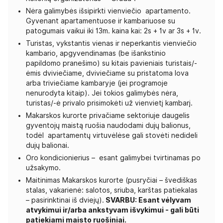
Nėra galimybės išsipirkti vienviečio apartamento.
Gyvenant apartamentuose ir kambariuose su
patogumais vaikui iki 13m. kaina kai: 2s + 1v ar 3s + 1v.
Turistas, vykstantis vienas ir neperkantis vienviečio
kambario, apgyvendinamas (be išankstinio
papildomo pranešimo) su kitais pavieniais turistais/-
ėmis dviviečiame, dviviečiame su pristatoma lova
arba triviečiame kambaryje (jei programoje
nenurodyta kitaip). Jei tokios galimybės nėra,
turistas/-ė privalo prisimokėti už vienvietį kambarį.
Makarskos kurorte privačiame sektoriuje daugelis
gyventojų maistą ruošia naudodami dujų balionus,
todėl apartamentų virtuvėlėse gali stovėti nedideli
dujų balionai.
Oro kondicionierius – esant galimybei tvirtinamas po
užsakymo.
Maitinimas Makarskos kurorte (pusryčiai – švediškas
stalas, vakarienė: salotos, sriuba, karštas patiekalas
– pasirinktinai iš dviejų).
SVARBU: Esant vėlyvam
atvykimui ir/arba ankstyvam išvykimui - gali būti
patiekiami maisto ruošiniai.