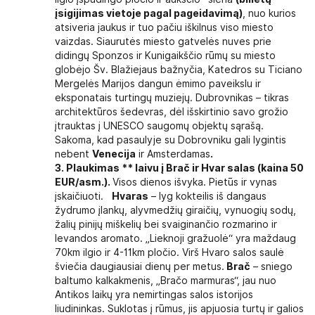
įsigijimas vietoje pagal pageidavimą)
, nuo kurios
atsiveria jaukus ir tuo pačiu iškilnus viso miesto
vaizdas. Siaurutės miesto gatvelės nuves prie
didingų Sponzos ir Kunigaikščio rūmų su miesto
globėjo Šv. Blažiejaus bažnyčia, Katedros su Ticiano
Mergelės Marijos dangun ėmimo paveikslu ir
eksponatais turtingų muziejų. Dubrovnikas – tikras
architektūros šedevras, dėl išskirtinio savo grožio
įtrauktas į UNESCO saugomų objektų sąrašą.
Sakoma, kad pasaulyje su Dobrovniku gali lygintis
nebent
Venecija
ir Amsterdamas
.
3. P
laukimas ** laivu į Brač ir Hvar salas
(kaina 50
EUR/asm.)
.
Visos dienos išvyka. Pietūs ir vynas
įskaičiuoti.
Hvaras
– lyg kokteilis iš dangaus
žydrumo įlankų, alyvmedžių giraičių, vynuogių sodų,
žalių pinijų miškelių bei svaiginančio rozmarino ir
levandos aromato. „Lieknoji gražuolė“ yra maždaug
70km ilgio ir 4-11km pločio. Virš Hvaro salos saulė
šviečia daugiausiai dienų per metus.
Brač
– sniego
baltumo kalkakmenis, „Bračo marmuras“, jau nuo
Antikos laikų yra nemirtingas salos istorijos
liudininkas. Suklotas į rūmus, jis apjuosia turtų ir galios