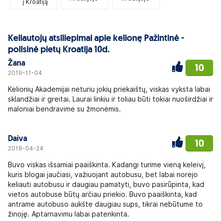
į Kroatiją
Keliautojų atsiliepimai apie kelionę Pažintinė -
poilsinė pietų Kroatija 10d.
Žana
10
2019-11-04
Kelionių Akademijai neturiu jokių priekaištų, viskas vyksta labai
sklandžiai ir greitai. Laurai linkiu ir toliau būti tokiai nuoširdžiai ir
maloniai bendravime su žmonėmis.
Daiva
10
2019-04-24
Buvo viskas išsamiai paaiškinta. Kadangi turime vieną keleivį,
kuris blogai jaučiasi, važiuojant autobusu, bet labai norėjo
keliauti autobusu ir daugiau pamatyti, buvo pasirūpinta, kad
vietos autobuse būtų arčiau priekio. Buvo paaiškinta, kad
antrame autobuso aukšte daugiau sups, tikrai nebūtume to
žinoję. Aptarnavimu labai patenkinta.