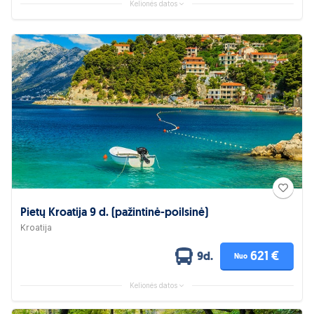
Kelionės datos
Pietų Kroatija 9 d. (pažintinė-poilsinė)
Kroatija
621 €
9d.
Nuo
Kelionės datos