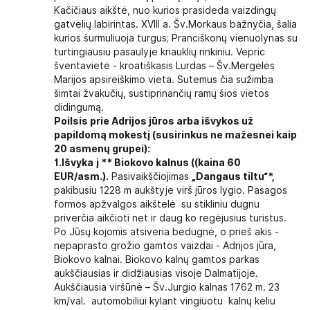
Kačičiaus aikštė, nuo kurios prasideda vaizdingų
gatvelių labirintas. XVIII a. Šv.Morkaus bažnyčia, šalia
kurios šurmuliuoja turgus; Pranciškonų vienuolynas su
turtingiausiu pasaulyje kriauklių rinkiniu. Vepric
šventavietė - kroatiškasis Lurdas – Šv.Mergelės
Marijos apsireiškimo vieta. Sutemus čia sužimba
šimtai žvakučių, sustiprinančių ramų šios vietos
didingumą.
Poilsis prie Adrijos jūros arba išvykos už
papildomą mokestį (susirinkus ne mažesnei kaip
20 asmenų grupei):
1.Išvyka
į ** Biokovo kalnus (
(kaina 60
EUR/asm.)
.
Pasivaikščiojimas
„Dangaus tiltu“*,
pakibusiu 1228 m aukštyje virš jūros lygio. Pasagos
formos apžvalgos aikštelė su stikliniu dugnu
priverčia aikčioti net ir daug ko regėjusius turistus.
Po Jūsų kojomis atsiveria bedugnė, o prieš akis -
nepaprasto grožio gamtos vaizdai - Adrijos jūra,
Biokovo kalnai. Biokovo kalnų gamtos parkas
aukščiausias ir didžiausias visoje Dalmatijoje.
Aukščiausia viršūnė – Šv.Jurgio kalnas 1762 m. 23
km/val. automobiliui kylant vingiuotu kalnų keliu