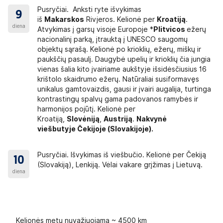
Pusryčiai. Anksti ryte išvykimas
9
iš
Makarskos
Rivjeros. Kelionė per
Kroatiją
.
diena
Atvykimas į garsų visoje Europoje *
Plitvicos
ežerų
nacionalinį parką, įtrauktą į UNESCO saugomų
objektų sąrašą. Kelionė po krioklių, ežerų, miškų ir
paukščių pasaulį. Daugybė upelių ir krioklių čia jungia
vienas šalia kito įvairiame aukštyje išsidėsčiusius 16
krištolo skaidrumo ežerų. Natūraliai susiformavęs
unikalus gamtovaizdis, gausi ir įvairi augalija, turtinga
kontrastingų spalvų gama padovanos ramybės ir
harmonijos pojūtį. Kelionė per
Kroatiją,
Slovėniją
,
Austriją
.
Nakvynė
viešbutyje
Čekijoje
(
Slovakijoje
).
Pusryčiai. Išvykimas iš viešbučio. Kelionė per Čekiją
10
(Slovakiją), Lenkiją. Vėlai vakare grįžimas į Lietuvą.
diena
Kelionės metu nuvažiuojama ~ 4500 km