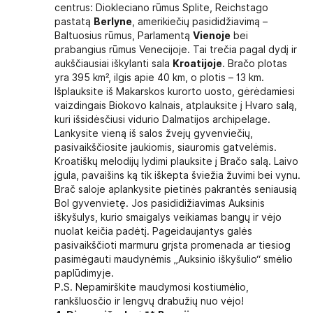
centrus: Diokleciano rūmus Splite, Reichstago
pastatą
Berlyne
, amerikiečių pasididžiavimą –
Baltuosius rūmus, Parlamentą
Vienoje
bei
prabangius rūmus Venecijoje. Tai trečia pagal dydį ir
aukščiausiai iškylanti sala
Kroatijoje
. Bračo plotas
yra 395 km², ilgis apie 40 km, o plotis – 13 km.
Išplauksite iš Makarskos kurorto uosto, gėrėdamiesi
vaizdingais Biokovo kalnais, atplauksite į Hvaro salą,
kuri išsidėsčiusi vidurio Dalmatijos archipelage.
Lankysite vieną iš salos žvejų gyvenviečių,
pasivaikščiosite jaukiomis, siauromis gatvelėmis.
Kroatiškų melodijų lydimi plauksite į Bračo salą. Laivo
įgula, pavaišins ką tik iškepta šviežia žuvimi bei vynu.
Brač saloje aplankysite pietinės pakrantės seniausią
Bol gyvenvietę. Jos pasididižiavimas Auksinis
iškyšulys, kurio smaigalys veikiamas bangų ir vėjo
nuolat keičia padėtį. Pageidaujantys galės
pasivaikščioti marmuru grįsta promenada ar tiesiog
pasimėgauti maudynėmis „Auksinio iškyšulio“ smėlio
paplūdimyje.
P.S. Nepamirškite maudymosi kostiumėlio,
rankšluosčio ir lengvų drabužių nuo vėjo!