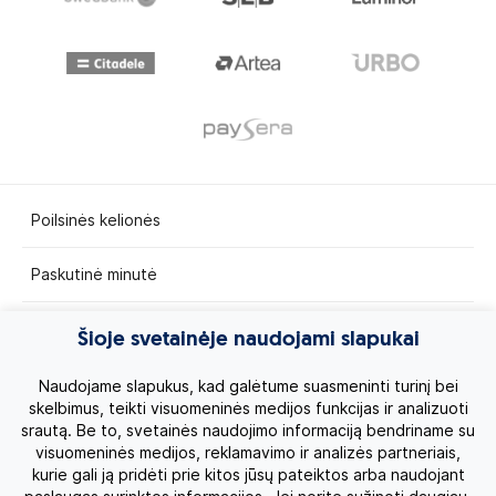
Poilsinės kelionės
Paskutinė minutė
Egzotinės kelionės
Šioje svetainėje naudojami slapukai
Kruizai
Naudojame slapukus, kad galėtume suasmeninti turinį bei
skelbimus, teikti visuomeninės medijos funkcijas ir analizuoti
srautą. Be to, svetainės naudojimo informaciją bendriname su
Kelionės po Lietuvą
visuomeninės medijos, reklamavimo ir analizės partneriais,
kurie gali ją pridėti prie kitos jūsų pateiktos arba naudojant
Apie mus