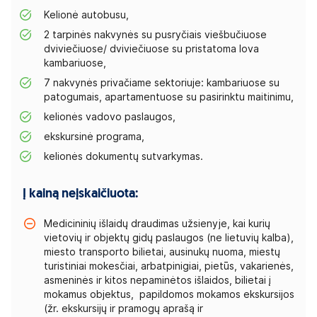
Kelionė autobusu,
2 tarpinės nakvynės su pusryčiais viešbučiuose
dviviečiuose/ dviviečiuose su pristatoma lova
kambariuose,
7 nakvynės privačiame sektoriuje: kambariuose su
patogumais, apartamentuose su pasirinktu maitinimu,
kelionės vadovo paslaugos,
ekskursinė programa,
kelionės dokumentų sutvarkymas.
Į kainą neįskaičiuota:
Medicininių išlaidų draudimas užsienyje, kai kurių
vietovių ir objektų gidų paslaugos (ne lietuvių kalba),
miesto transporto bilietai, ausinukų nuoma, miestų
turistiniai mokesčiai, arbatpinigiai, pietūs, vakarienės,
asmeninės ir kitos nepaminėtos išlaidos, bilietai į
mokamus objektus, papildomos mokamos ekskursijos
(žr. ekskursijų ir pramogų aprašą ir