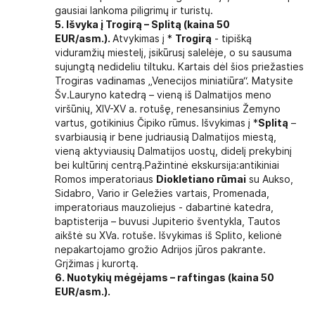
gausiai lankoma piligrimų ir turistų.
5. Išvyka į Trogirą – Splitą
(kaina 50
EUR/asm.)
.
Atvykimas į *
Trogirą
- tipišką
viduramžių miestelį, įsikūrusį salelėje, o su sausuma
sujungtą nedideliu tiltuku. Kartais dėl šios priežasties
Trogiras vadinamas „Venecijos miniatiūra“. Matysite
Šv.Lauryno katedrą – vieną iš Dalmatijos meno
viršūnių, XIV-XV a. rotušę, renesansinius Žemyno
vartus, gotikinius Čipiko rūmus. Išvykimas į *
Splitą
–
svarbiausią ir bene judriausią Dalmatijos miestą,
vieną aktyviausių Dalmatijos uostų, didelį prekybinį
bei kultūrinį centrą.Pažintinė ekskursija:antikiniai
Romos imperatoriaus
Diokletiano rūmai
su Aukso,
Sidabro, Vario ir Geležies vartais, Promenada,
imperatoriaus mauzoliejus - dabartinė katedra,
baptisterija – buvusi Jupiterio šventykla, Tautos
aikštė su XVa. rotuše. Išvykimas iš Splito, kelionė
nepakartojamo grožio Adrijos jūros pakrante.
Grįžimas į kurortą.
6. Nuotykių mėgėjams – raftingas (kaina 50
EUR/asm.).