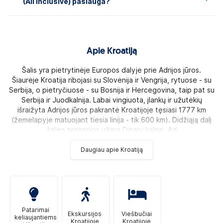
(All Inclusive) paslauga?
Apie Kroatiją
Šalis yra pietrytinėje Europos dalyje prie Adrijos jūros.
Šiaurėje Kroatija ribojasi su Slovėnija ir Vengrija, rytuose - su
Serbija, o pietryčiuose - su Bosnija ir Hercegovina, taip pat su
Serbija ir Juodkalnija. Labai vingiuota, įlankų ir užutėkių
išraižyta Adrijos jūros pakrantė Kroatijoje tęsiasi 1777 km
(žemėlapyje matuojant tiesia linija - tik 600 km). Didžiąją dalį
šalies teritorijos užima Dinarų kalnai. Ad
Daugiau apie Kroatiją
Patarimai
Ekskursijos
Viešbučiai
keliaujantiems
Kroatijoje
Kroatijoje