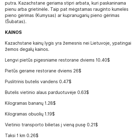
putra. Kazachstane geriama stipri arbata, kuri paskaninama
pienu arba grietinėle. Taip pat mėgstamas rauginto kumelės
pieno gėrimas (Kumysas) ar kupranugarių pieno gėrimas
(Šubatas).
KAINOS
Kazachstane kainų lygis yra žemesnis nei Lietuvoje, ypatingai
žemos degalų kainos.
Lengvi pietūs pigesniame restorane dviems 10.40$
Pietūs gerame restorane dviems 26$
Puslitrinis butelis vandens 0.47$
Butelis vietinio alaus parduotuvėje 0.63$
Kilogramas bananų 1.28$
Kilogramas obuolių 1.19$
Vietinio transporto bilietas į vieną pusę 0.21$
Taksi 1 km 0.26$