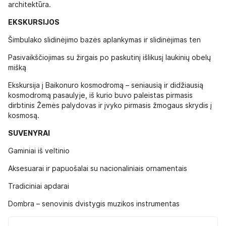
architektūra.
EKSKURSIJOS
Šimbulako slidinėjimo bazės aplankymas ir slidinėjimas ten
Pasivaikščiojimas su žirgais po paskutinį išlikusį laukinių obelų
mišką
Ekskursija į Baikonuro kosmodromą – seniausią ir didžiausią
kosmodromą pasaulyje, iš kurio buvo paleistas pirmasis
dirbtinis Žemės palydovas ir įvyko pirmasis žmogaus skrydis į
kosmosą.
SUVENYRAI
Gaminiai iš veltinio
Aksesuarai ir papuošalai su nacionaliniais ornamentais
Tradiciniai apdarai
Dombra – senovinis dvistygis muzikos instrumentas