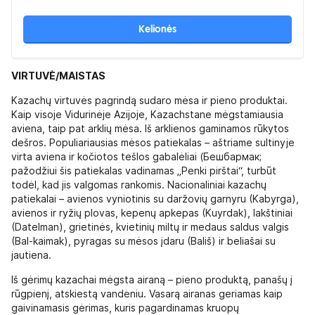
Kelionės
VIRTUVĖ/MAISTAS
Kazachų virtuvės pagrindą sudaro mėsa ir pieno produktai.
Kaip visoje Vidurinėje Azijoje, Kazachstane mėgstamiausia
aviena, taip pat arklių mėsa. Iš arklienos gaminamos rūkytos
dešros. Populiariausias mėsos patiekalas – aštriame sultinyje
virta aviena ir kočiotos tešlos gabalėliai (Бешбармак;
pažodžiui šis patiekalas vadinamas „Penki pirštai“, turbūt
todėl, kad jis valgomas rankomis. Nacionaliniai kazachų
patiekalai – avienos vyniotinis su daržovių garnyru (Kabyrga),
avienos ir ryžių plovas, kepenų apkepas (Kuyrdak), lakštiniai
(Datelman), grietinės, kvietinių miltų ir medaus saldus valgis
(Bal-kaimak), pyragas su mėsos įdaru (Bališ) ir beliašai su
jautiena.
Iš gėrimų kazachai mėgsta airaną – pieno produktą, panašų į
rūgpienį, atskiestą vandeniu. Vasarą airanas geriamas kaip
gaivinamasis gėrimas, kuris pagardinamas kruopų