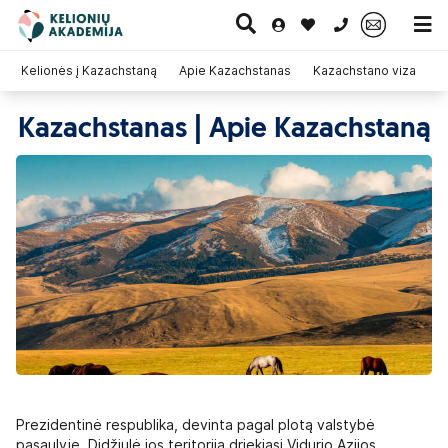
0 700 11007
Kelionės į Kazachstaną
Apie Kazachstanas
Kazachstano viza
Kazachstanas | Apie Kazachstaną
Paskutinė
Pažintinės
Egzotinės
Kruizai
minutė
kelionės
kelionės
Prezidentinė respublika, devinta pagal plotą valstybė
pasaulyje. Didžiulė jos teritorija driekiasi Vidurio Azijos