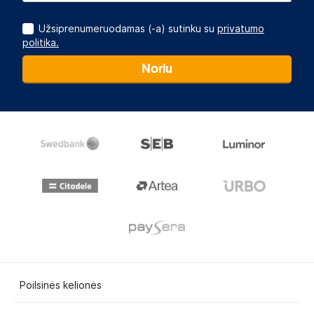
Užsiprenumeruodamas (-a) sutinku su
privatumo
politika.
Noriu
Poilsinės kelionės