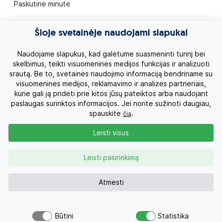
Paskutinė minutė
Egzotinės kelionės
Šioje svetainėje naudojami slapukai
Kruizai
Naudojame slapukus, kad galėtume suasmeninti turinį bei
skelbimus, teikti visuomeninės medijos funkcijas ir analizuoti
srautą. Be to, svetainės naudojimo informaciją bendriname su
Kelionės po Lietuvą
visuomeninės medijos, reklamavimo ir analizės partneriais,
kurie gali ją pridėti prie kitos jūsų pateiktos arba naudojant
Apie mus
paslaugas surinktos informacijos. Jei norite sužinoti daugiau,
spauskite
.
čia
Privatumo politika
Leisti visus
Vartotojų teisės
Leisti pasirinkimą
Kontaktai
Atmesti
Organizatoriaus licenzija
Būtini
Statistika