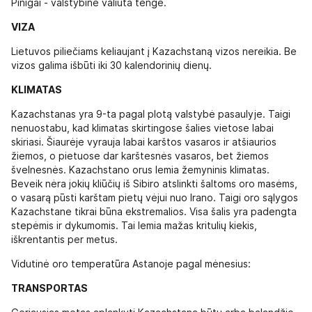
Pinigai - valstybinė valiuta tengė.
VIZA
Lietuvos piliečiams keliaujant į Kazachstaną vizos nereikia. Be
vizos galima išbūti iki 30 kalendorinių dienų.
KLIMATAS
Kazachstanas yra 9-ta pagal plotą valstybė pasaulyje. Taigi
nenuostabu, kad klimatas skirtingose šalies vietose labai
skiriasi. Šiaurėje vyrauja labai karštos vasaros ir atšiaurios
žiemos, o pietuose dar karštesnės vasaros, bet žiemos
švelnesnės. Kazachstano orus lemia žemyninis klimatas.
Beveik nėra jokių kliūčių iš Sibiro atslinkti šaltoms oro masėms,
o vasarą pūsti karštam pietų vėjui nuo Irano. Taigi oro sąlygos
Kazachstane tikrai būna ekstremalios. Visa šalis yra padengta
stepėmis ir dykumomis. Tai lemia mažas kritulių kiekis,
iškrentantis per metus.
Vidutinė oro temperatūra Astanoje pagal mėnesius:
TRANSPORTAS