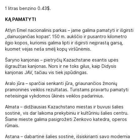
1 litras benzino 0.43$.
KĄ PAMATYTI
Atlyn Emel nacionalinis parkas – jame galima pamatyti ir išgirsti
„dainuojančias kopas“. 150 m. aukščio ir pusantro kilometro
ilgio kopos, kuriomis galima lipti ir išgirsti neįprastą garsą,
kuomet vėjas neša smėlį kopų viršūnėmis.
Šaryno kanjonas – pietryčių Kazachstane esantis upės
išgraužtas kanjonas. Nors ir ne toks gilus, kaip Didysis
kanjonas JAV, tačiau vis tiek įspūdingas.
Aralo jūra – sparčiai senkanti jūra, griaunančios žmonių
pramoninės veiklos rezultatas. Turistams pravartu pamatyti
neteisingai vykdomos ūkinės veiklos padarinius.
Almata – didžiausias Kazachstano miestas ir buvusi šalies
sostinė, vis dar laikoma prekybiniu ir kultūriniu šalies centru.
Šiame mieste galima pasigrožėti Zenkovo katedra, operos
rūmais.
Astana – dabartinė šalies sostinė, išsiskirianti savo modernia