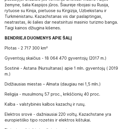
žemyne, šalia Kaspijos jūros. Šiaurėje ribojasi su Rusija,
rytuose su Kinija, pietuose su Kirgizija, Uzbekistanu ir
Turkmėnistanu. Kazachstanas vis dar paslaptingas,
neatrastas, iki šalies dar neatsiritusi masinio turizmo banga.
Taigi kainos džiugina kišenes.
BENDRIEJI DUOMENYS APIE ŠALĮ
Plotas - 2 717 300 km²
Gyventojų skaičius - 18 064 470 gyventojų (2017 m.)
Sostinė - Astana (Nursultanas) apie 1 mln. gyventojų ( 2019
m.)
Didžiausias miestas – Almata (daugiau nei 1,5 mln.)
Religija - musulmonų 57 proc., krikščionių 40 proc.
Kalba - valstybinės kalbos kazachų ir rusų.
Elektros srovė - dažniausiai 220 voltų. Kazachstane yra
europietiško tipo rozetės ir elektros kištukai.