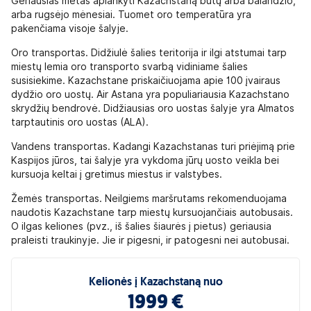
Geriausias metas aplankyti Kazachstaną būtų arba balandžio,
arba rugsėjo mėnesiai. Tuomet oro temperatūra yra
pakenčiama visoje šalyje.
Oro transportas. Didžiulė šalies teritorija ir ilgi atstumai tarp
miestų lemia oro transporto svarbą vidiniame šalies
susisiekime. Kazachstane priskaičiuojama apie 100 įvairaus
dydžio oro uostų. Air Astana yra populiariausia Kazachstano
skrydžių bendrovė. Didžiausias oro uostas šalyje yra Almatos
tarptautinis oro uostas (ALA).
Vandens transportas. Kadangi Kazachstanas turi priėjimą prie
Kaspijos jūros, tai šalyje yra vykdoma jūrų uosto veikla bei
kursuoja keltai į gretimus miestus ir valstybes.
Žemės transportas. Neilgiems maršrutams rekomenduojama
naudotis Kazachstane tarp miestų kursuojančiais autobusais.
O ilgas keliones (pvz., iš šalies šiaurės į pietus) geriausia
praleisti traukinyje. Jie ir pigesni, ir patogesni nei autobusai.
Kelionės į Kazachstaną nuo
1999 €