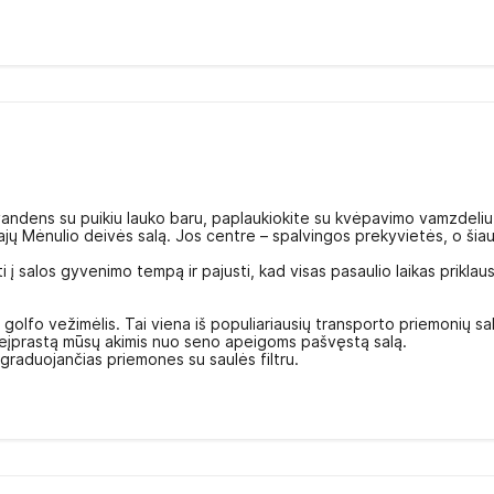
vandens su puikiu lauko baru, paplaukiokite su kvėpavimo vamzdeliu
majų Mėnulio deivės salą. Jos centre – spalvingos prekyvietės, o šiau
i į salos gyvenimo tempą ir pajusti, kad visas pasaulio laikas priklaus
 golfo vežimėlis. Tai viena iš populiariausių transporto priemonių sa
ią neįprastą mūsų akimis nuo seno apeigoms pašvęstą salą.
egraduojančias priemones su saulės filtru.