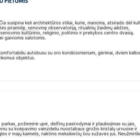
U PIETUMIS
ia susipina keli architektūros stiliai, kurie, manoma, atsirado dėl kul
ės piramidę, senovinę observatoriją, ritualinių žaidimų aikštes,
enovinio kultūrinio, religinio, politinio ir prekybos centro dvasią.
ei gaiviomis salotomis.
 komfortabiliu autobusu su oro kondicionieriumi, gėrimai, dviem kalb
ankomus objektus.
arkas, požeminė upė, delfinų pasirodymai ir plaukiojimas su jais,
deniu su kvėpavimo vamzdeliu nuostabaus grožio kristalų urvuose ir
es ir majų kaimelis, naktinis meksikiečių šou sužavės jus. Neužmiršk