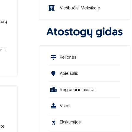
Viešbučiai Meksikoje
tūrų
Atostogų gidas
omis
Kelionės
Apie šalis
Regionai ir miestai
Vizos
Ekskursijos
ite