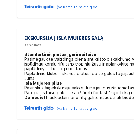
Teirautis gido
(vaikams Teirautis gido)
EKSKURSIJA Į ISLA MUJERES SALĄ
Kankunas
Standartinė: pietūs, gėrimai laive
Pasimėgaukite vaizdinga diena ant krištolo skaidrumo 
įspūdingų koralų rifų tarp tropinių žuvų ir aplankykite 
paplūdimys – tiesiog nuostabus.
Paplūdimio klube – skanūs pietūs, po to galėsite įsijaust
Jums.
Isla Mujeres plius
Pasirinkus šią ekskursiją saloje Jums jau bus išnuomotas
Patogiai įsitaisę galėsite apžiūrėti fantastišką ir tok
Dėmesio!
Plaukiodami prie rifų galite naudoti tik biod
Teirautis gido
(vaikams Teirautis gido)