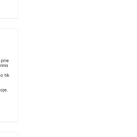
 prie
rinis
o tik
loje.