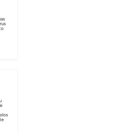
ias
drus
to
u
ai
 olos
te