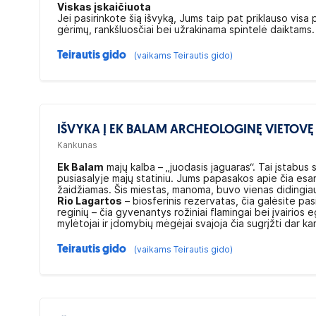
Viskas įskaičiuota
Jei pasirinkote šią išvyką, Jums taip pat priklauso visa
gėrimų, rankšluosčiai bei užrakinama spintelė daiktams.
Teirautis gido
(vaikams Teirautis gido)
IŠVYKA Į EK BALAM ARCHEOLOGINĘ VIETOVĘ 
Kankunas
Ek Balam
majų kalba – „juodasis jaguaras“. Tai įstabus
pusiasalyje majų statiniu. Jums papasakos apie čia esantį
žaidžiamas. Šis miestas, manoma, buvo vienas didingia
Rio Lagartos
– biosferinis rezervatas, čia galėsite pas
reginių – čia gyvenantys rožiniai flamingai bei įvairi
mylėtojai ir įdomybių mėgėjai svajoja čia sugrįžti dar ka
Teirautis gido
(vaikams Teirautis gido)