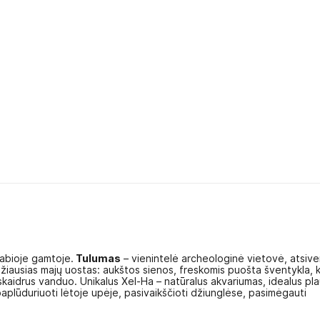
tabioje gamtoje.
Tulumas
– vienintelė archeologinė vietovė, atsiver
žiausias majų uostas: aukštos sienos, freskomis puošta šventykla, k
skaidrus vanduo. Unikalus Xel-Ha – natūralus akvariumas, idealus pla
aplūduriuoti lėtoje upėje, pasivaikščioti džiunglėse, pasimėgauti