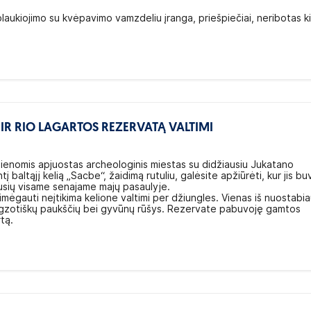
 plaukiojimo su kvėpavimo vamzdeliu įranga, priešpiečiai, neribotas k
IR RIO LAGARTOS REZERVATĄ VALTIMI
 sienomis apjuostas archeologinis miestas su didžiausiu Jukatano
 baltąjį kelią „Sacbe“, žaidimą rutuliu, galėsite apžiūrėti, kur jis bu
usių visame senajame majų pasaulyje.
imėgauti neįtikima kelione valtimi per džiungles. Vienas iš nuostabia
os egzotiškų paukščių bei gyvūnų rūšys. Rezervate pabuvoję gamtos
rtą.