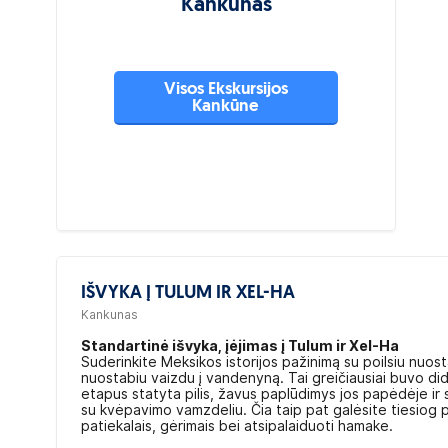
Kankunas
Visos Ekskursijos
Kankūne
IŠVYKA Į TULUM IR XEL-HA
Kankunas
Standartinė išvyka, įėjimas į Tulum ir Xel-Ha
Suderinkite Meksikos istorijos pažinimą su poilsiu nuos
nuostabiu vaizdu į vandenyną. Tai greičiausiai buvo did
etapus statyta pilis, žavus paplūdimys jos papėdėje ir 
su kvėpavimo vamzdeliu. Čia taip pat galėsite tiesiog p
patiekalais, gėrimais bei atsipalaiduoti hamake.