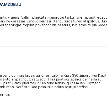
 VAMZDELIU
iantis visiems. Valtimi plauksite mangrovių tankumyne, apsupti egzot
ip ryškiai žalias vanduo keičiasi į Karibų jūros turkio atspalvius. Jūr
lai bei spalvingas tropinis povandeninis pasaulis, kurį atrasite plaukiod
 ispanų buriniais laivais galionais, talpinančiais 350 žmonių, kur Kapi
aisto ir ypatingu piratų šou. Tikra piratiška aplinka derinama su
ų piratų laivo puolimas ir Kapitono Kablio įgulos mūšis. Grįžtant
onkursais. Norėsite, kad pasakiška naktis tęstųsi amžinai.
ėrimais