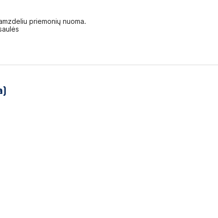
u vamzdeliu priemonių nuoma.
saulės
a)