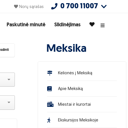
0 700 11007
Norų sąrašas
Paskutinė minutė
Slidinėjimas
Meksika
sdinti
Kelionės į Meksiką
Apie Meksiką
Miestai ir kurortai
Ekskursijos Meksikoje