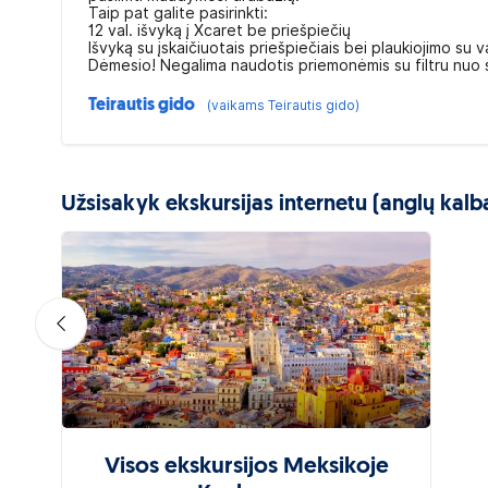
Taip pat galite pasirinkti:
12 val. išvyką į Xcaret be priešpiečių
Išvyką su įskaičiuotais priešpiečiais bei plaukiojimo s
Dėmesio! Negalima naudotis priemonėmis su filtru nuo 
Teirautis gido
(vaikams Teirautis gido)
Užsisakyk ekskursijas internetu (anglų kalb
Visos ekskursijos Meksikoje