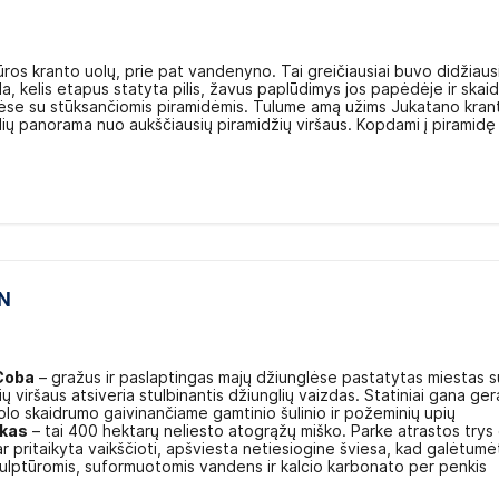
ūros kranto uolų, prie pat vandenyno. Tai greičiausiai buvo didžiaus
, kelis etapus statyta pilis, žavus paplūdimys jos papėdėje ir skai
glėse su stūksančiomis piramidėmis. Tulume amą užims Jukatano kran
ių panorama nuo aukščiausių piramidžių viršaus. Kopdami į piramidę
EN
Coba
– gražus ir paslaptingas majų džiunglėse pastatytas miestas s
 viršaus atsiveria stulbinantis džiunglių vaizdas. Statiniai gana ger
tolo skaidrumo gaivinančiame gamtinio šulinio ir požeminių upių
rkas
– tai 400 hektarų neliesto atogrąžų miško. Parke atrastos trys
 pritaikyta vaikščioti, apšviesta netiesiogine šviesa, kad galėtumė
skulptūromis, suformuotomis vandens ir kalcio karbonato per penkis