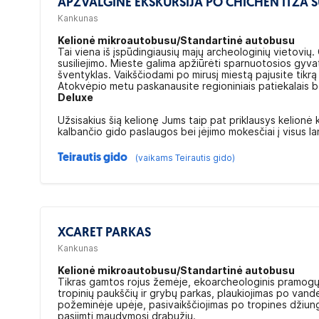
APŽVALGINĖ EKSKURSIJA PO CHICHEN ITZA S
Kankunas
Kelionė mikroautobusu/Standartinė autobusu
Tai viena iš įspūdingiausių majų archeologinių vietovių. Č
susiliejimo. Mieste galima apžiūrėti sparnuotosios gyvat
šventyklas. Vaikščiodami po mirusį miestą pajusite tikrą s
Atokvėpio metu paskanausite regioniniais patiekalais b
Deluxe
Užsisakius šią kelionę Jums taip pat priklausys kelionė
kalbančio gido paslaugos bei įėjimo mokesčiai į visus l
Teirautis gido
(vaikams Teirautis gido)
XCARET PARKAS
Kankunas
Kelionė mikroautobusu/Standartinė autobusu
Tikras gamtos rojus žemėje, ekoarcheologinis pramogų p
tropinių paukščių ir grybų parkas, plaukiojimas po van
požeminėje upėje, pasivaikščiojimas po tropines džiungl
pasiimti maudymosi drabužių.