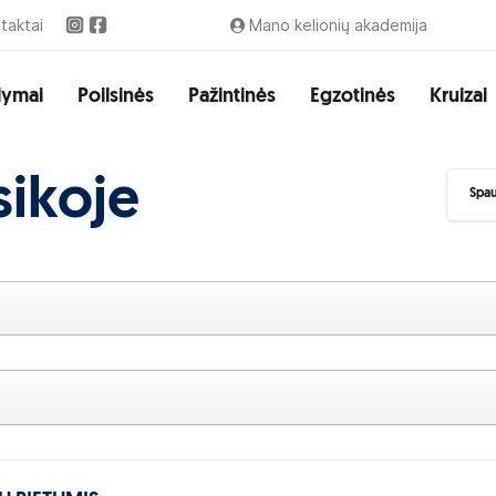
taktai
Mano kelionių akademija
lymai
Poilsinės
Pažintinės
Egzotinės
Kruizai
sikoje
Spau