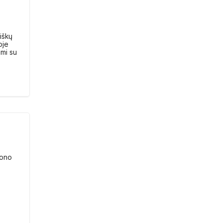
iškų
oje
ami su
tono