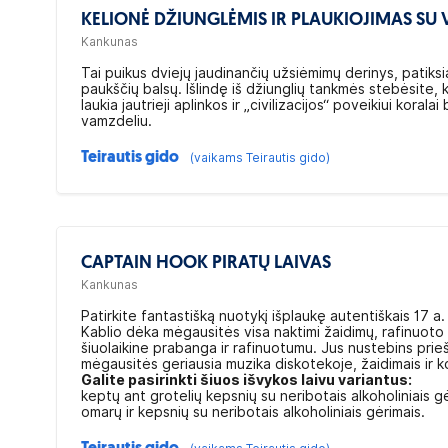
KELIONĖ DŽIUNGLĖMIS IR PLAUKIOJIMAS SU
Kankunas
Tai puikus dviejų jaudinančių užsiėmimų derinys, patiks
paukščių balsų. Išlindę iš džiunglių tankmės stebėsite, ka
laukia jautrieji aplinkos ir „civilizacijos“ poveikiui kora
vamzdeliu.
Teirautis gido
(vaikams Teirautis gido)
CAPTAIN HOOK PIRATŲ LAIVAS
Kankunas
Patirkite fantastišką nuotykį išplaukę autentiškais 17 a.
Kablio dėka mėgausitės visa naktimi žaidimų, rafinuoto m
šiuolaikine prabanga ir rafinuotumu. Jus nustebins prieš
mėgausitės geriausia muzika diskotekoje, žaidimais ir k
Galite pasirinkti šiuos išvykos laivu variantus:
keptų ant grotelių kepsnių su neribotais alkoholiniais g
omarų ir kepsnių su neribotais alkoholiniais gėrimais.