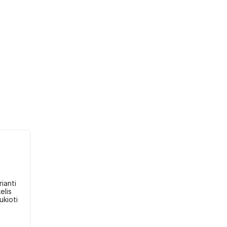
ianti
elis
ukioti