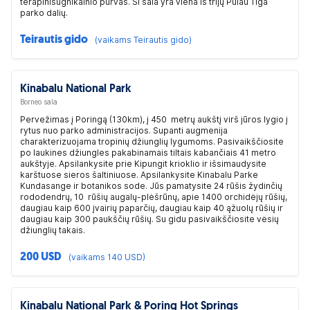
terapinisugnikalnio purvas. Ši sala yra viena iš trijų Pulau Tiga
parko dalių.
Teirautis gido
(vaikams Teirautis gido)
Kinabalu National Park
Borneo sala
Pervežimas į Poringą (130km), į 450 metrų aukštį virš jūros lygio į
rytus nuo parko administracijos. Supanti augmenija
charakterizuojama tropinių džiunglių lygumoms. Pasivaikščiosite
po laukines džiungles pakabinamais tiltais kabančiais 41 metro
aukštyje. Apsilankysite prie Kipungit krioklio ir išsimaudysite
karštuose sieros šaltiniuose. Apsilankysite Kinabalu Parke
Kundasange ir botanikos sode. Jūs pamatysite 24 rūšis žydinčių
rododendrų, 10 rūšių augalų-plėšrūnų, apie 1400 orchidėjų rūšių,
daugiau kaip 600 įvairių paparčių, daugiau kaip 40 ąžuolų rūšių ir
daugiau kaip 300 paukščių rūšių. Su gidu pasivaikščiosite vėsių
džiunglių takais.
200 USD
(vaikams 140 USD)
Kinabalu National Park & Poring Hot Springs