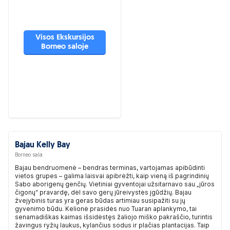
Visos Ekskursijos
Borneo saloje
Bajau Kelly Bay
Borneo sala
Bajau bendruomenė – bendras terminas, vartojamas apibūdinti
vietos grupes – galima laisvai apibrėžti, kaip vieną iš pagrindinių
Sabo aborigenų genčių. Vietiniai gyventojai užsitarnavo sau „jūros
čigonų“ pravardę, dėl savo gerų jūreivystės įgūdžių. Bajau
žvejybinis turas yra geras būdas artimiau susipažiti su jų
gyvenimo būdu. Kelionė prasidės nuo Tuaran aplankymo, tai
senamadiškas kaimas išsidėstęs žaliojo miško pakraščio, turintis
žavingus ryžių laukus, kylančius sodus ir plačias plantacijas. Taip