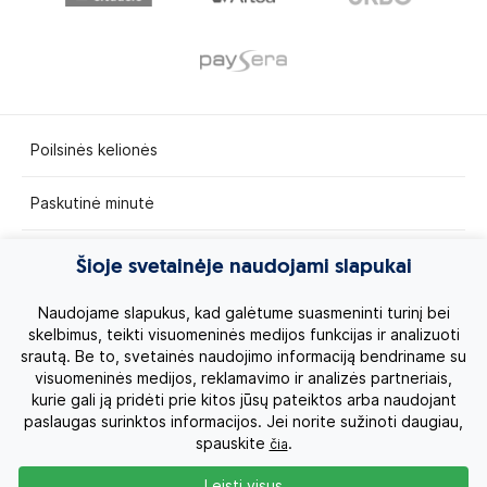
Poilsinės kelionės
Paskutinė minutė
Egzotinės kelionės
Šioje svetainėje naudojami slapukai
Kruizai
Naudojame slapukus, kad galėtume suasmeninti turinį bei
skelbimus, teikti visuomeninės medijos funkcijas ir analizuoti
srautą. Be to, svetainės naudojimo informaciją bendriname su
Kelionės po Lietuvą
visuomeninės medijos, reklamavimo ir analizės partneriais,
kurie gali ją pridėti prie kitos jūsų pateiktos arba naudojant
Apie mus
paslaugas surinktos informacijos. Jei norite sužinoti daugiau,
spauskite
.
čia
Privatumo politika
Leisti visus