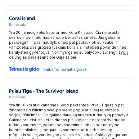
Coral Island
Borneo sala
Yra 20 minučių kelio kateriu nuo Kota Kinabalu. Čia neįprastai
švarus ir permatomas vanduo bei baltas smėlis. Jūs galėsite
pasideginti ir pasimaudyti, o taip pat paplaukioti su kauke ir
vamzdeliu, pasigrožėti ryškiais koralais ir stebėti povandeninės
karalystės gyventojus. Norintys galės su palydovu surengti žygį į
džiungles šalia esančioje Gaja saloje.
Teirautis gido
(vaikams Teirautis gido)
Pulau Tiga - The Survivor Island
Borneo sala
Yra tik 10 km nuo vakarinės Sabo pakrantės. Pulau Tiga taip pat
žinoma kaip Išlikimo sala, po vieno populiariausių televizijos
serjalų “Išlikimas”. Čia galima daug ką nuveikti ir daug ką pamatyti.
Galima praleisti saulėtas dienas plaukiojant ir nardant švariuose
turkio vandenyse, tyrinėti povandeninus lobius per nardymo
kursus aplink salą mėgautis vandens sportu arba tiesiog
mėgautis saule, vandenyno grasais ir vaizdais. Saloje yra garsus