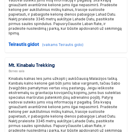
vadovai suteiks jums visą informaciją ir pagalbą. Šita kvapą
gniaužianti avantiūrinė kelionė jums ilgai nepasimirš. Pradėsite
kelionę per aukštutinius miškų kalnus, trasoje sustosite
papietauti, ir pabaigsite kelionę dienos pabaigoje Lahad Datu.
Naktį praleisite 3345 metrų aukštyje Lahade Datu, pasitiksite
pirmus saulės spindulius. Papusryčiausite Laban Rate, ir
pradėsite nusileidimą į parką, kur būsite apdovanoti už sėkmingą
lipimą.
Teirautis gidot
(vaikams Teirautis gido)
Mt. Kinabalu Trekking
Borneo sala
Kinabalu kalnas leis jums užkopti į aukščiausią Malaizijos tašką.
Kanibalu kalno kelionė gali būti jums labai varginanti, tačiau Sabo
žvaigždės pamatymas vertas visų pastangų. Jeigu ieškosite
ekstremalių su gravitacija kovojančių kopimų, jums bus suteiktas
specialus maršrutas patenkinti jūsų adrenalino pojūtį. Patyrę
vadovai suteiks jums visą informaciją ir pagalbą. Šita kvapą
gniaužianti avantiūrinė kelionė jums ilgai nepasimirš. Pradėsite
kelionę per aukštutinius miškų kalnus, trasoje sustosite
papietauti, ir pabaigsite kelionę dienos pabaigoje Lahad Datu.
Naktį praleisite 3345 metrų aukštyje Lahade Datu, pasitiksite
pirmus saulės spindulius. Papusryčiausite Laban Rate, ir
pradėsite nusileidimą į parką, kur būsite apdovanoti už sėkmingą