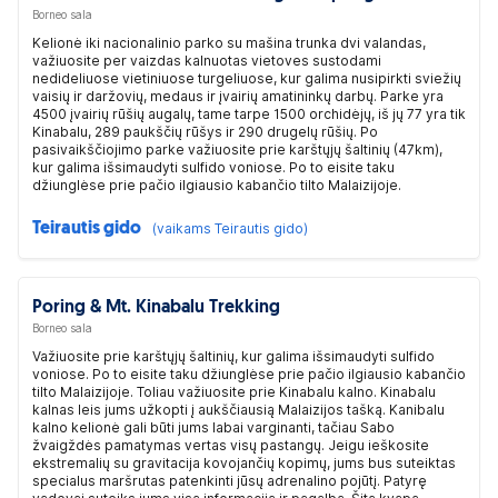
Borneo sala
Kelionė iki nacionalinio parko su mašina trunka dvi valandas,
važiuosite per vaizdas kalnuotas vietoves sustodami
nedideliuose vietiniuose turgeliuose, kur galima nusipirkti sviežių
vaisių ir daržovių, medaus ir įvairių amatininkų darbų. Parke yra
4500 įvairių rūšių augalų, tame tarpe 1500 orchidėjų, iš jų 77 yra tik
Kinabalu, 289 paukščių rūšys ir 290 drugelų rūšių. Po
pasivaikščiojimo parke važiuosite prie karštųjų šaltinių (47km),
kur galima išsimaudyti sulfido voniose. Po to eisite taku
džiunglėse prie pačio ilgiausio kabančio tilto Malaizijoje.
Teirautis gido
(vaikams Teirautis gido)
Poring & Mt. Kinabalu Trekking
Borneo sala
Važiuosite prie karštųjų šaltinių, kur galima išsimaudyti sulfido
voniose. Po to eisite taku džiunglėse prie pačio ilgiausio kabančio
tilto Malaizijoje. Toliau važiuosite prie Kinabalu kalno. Kinabalu
kalnas leis jums užkopti į aukščiausią Malaizijos tašką. Kanibalu
kalno kelionė gali būti jums labai varginanti, tačiau Sabo
žvaigždės pamatymas vertas visų pastangų. Jeigu ieškosite
ekstremalių su gravitacija kovojančių kopimų, jums bus suteiktas
specialus maršrutas patenkinti jūsų adrenalino pojūtį. Patyrę