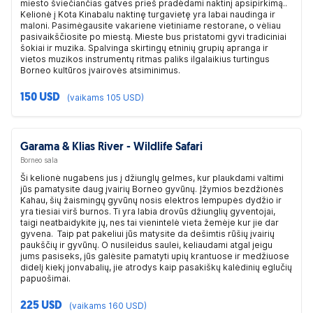
miesto šviečiančias gatves prieš pradėdami naktinį apsipirkimą..
Kelionė į Kota Kinabalu naktinę turgavietę yra labai naudinga ir
maloni. Pasimėgausite vakariene vietiniame restorane, o vėliau
pasivaikščiosite po miestą. Mieste bus pristatomi gyvi tradiciniai
šokiai ir muzika. Spalvinga skirtingų etninių grupių apranga ir
vietos muzikos instrumentų ritmas paliks ilgalaikius turtingus
Borneo kultūros įvairovės atsiminimus.
150 USD
(vaikams 105 USD)
Garama & Klias River - Wildlife Safari
Borneo sala
Ši kelionė nugabens jus į džiunglų gelmes, kur plaukdami valtimi
jūs pamatysite daug įvairių Borneo gyvūnų. Įžymios bezdžionės
Kahau, šių žaismingų gyvūnų nosis elektros lempupės dydžio ir
yra tiesiai virš burnos. Ti yra labia drovūs džiunglių gyventojai,
taigi neatbaidykite jų, nes tai vienintelė vieta žemėje kur jie dar
gyvena. Taip pat pakeliui jūs matysite da dešimtis rūšių įvairių
paukščių ir gyvūnų. O nusileidus saulei, keliaudami atgal jeigu
jums pasiseks, jūs galėsite pamatyti upių krantuose ir medžiuose
didelį kiekį jonvabalių, jie atrodys kaip pasakiškų kalėdinių eglučių
papuošimai.
225 USD
(vaikams 160 USD)