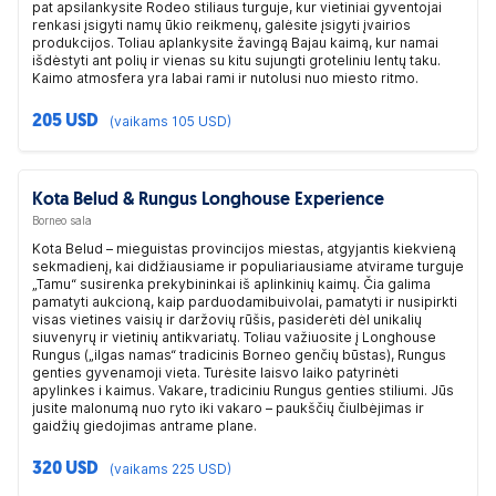
pat apsilankysite Rodeo stiliaus turguje, kur vietiniai gyventojai
renkasi įsigyti namų ūkio reikmenų, galėsite įsigyti įvairios
produkcijos. Toliau aplankysite žavingą Bajau kaimą, kur namai
išdėstyti ant polių ir vienas su kitu sujungti groteliniu lentų taku.
Kaimo atmosfera yra labai rami ir nutolusi nuo miesto ritmo.
205 USD
(vaikams 105 USD)
Kota Belud & Rungus Longhouse Experience
Borneo sala
Kota Belud – mieguistas provincijos miestas, atgyjantis kiekvieną
sekmadienį, kai didžiausiame ir populiariausiame atvirame turguje
„Tamu“ susirenka prekybininkai iš aplinkinių kaimų. Čia galima
pamatyti aukcioną, kaip parduodamibuivolai, pamatyti ir nusipirkti
visas vietines vaisių ir daržovių rūšis, pasiderėti dėl unikalių
siuvenyrų ir vietinių antikvariatų. Toliau važiuosite į Longhouse
Rungus („ilgas namas“ tradicinis Borneo genčių būstas), Rungus
genties gyvenamoji vieta. Turėsite laisvo laiko patyrinėti
apylinkes i kaimus. Vakare, tradiciniu Rungus genties stiliumi. Jūs
jusite malonumą nuo ryto iki vakaro – paukščių čiulbėjimas ir
gaidžių giedojimas antrame plane.
320 USD
(vaikams 225 USD)