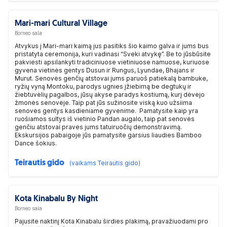
Mari-mari Cultural Village
Borneo sala
Atvykus į Mari-mari kaimą jus pasitiks šio kaimo galva ir jums bus
pristatyta ceremonija, kuri vadinasi “Sveki atvykę”. Be to jūsbūsite
pakviesti apsilankyti tradiciniuose vietiniuose namuose, kuriuose
gyvena vietinės gentys Dusun ir Rungus, Lyundae, Bhajans ir
Murut. Senovės genčių atstovai jums paruoš patiekalą bambuke,
ryžių vyną Montoku, parodys ugnies įžiebimą be degtukų ir
žiebtuvėlių pagalbos, jūsų akyse paradys kostiumą, kurį dėvėjo
žmonės senovėje. Taip pat jūs sužinosite viską kuo užsiima
senovės gentys kasdieniame gyvenime. Pamatysite kaip yra
ruošiamos sultys iš vietinio Pandan augalo, taip pat senovės
genčiu atstovai praves jums tatuiruočių demonstravimą.
Ekskursijos pabaigoje jūs pamatysite garsius liaudies Bamboo
Dance šokius.
Teirautis gido
(vaikams Teirautis gido)
Kota Kinabalu By Night
Borneo sala
Pajusite naktinį Kota Kinabalu širdies plakimą, pravažiuodami pro