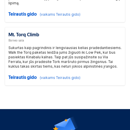
lipimą.
Teirautis gido
(vaikams Teirautis gido)
Mt. Torq Climb
Borneo sala
Sukurtas kaip pagrindinis ir lengviausias kelias pradedantiesiems.
Walk the Torq paketas leidžia jums žigiuoti iki Low Pek, kur bus
pasiektas Kinabalu kalnas. Taip pat jūs susipažinsite su Via
Ferrata, kur jūs pradėsite Tork maršruto pirmus žingsnius. Tai
kuklus takas skirtas tiems, kas neturi jokios alpinistinės įrangos.
Teirautis gido
(vaikams Teirautis gido)