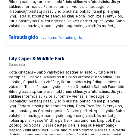
Bilding pastatą, kurio architektūrinis stilius yra futuristinis. Jis yra
stiklinės formos su 72 briaunomis – vienas iš nedaugelio
„kabančių“ pastatų pasaulyje: jo aukštai pakabinti ant plienynių
lynų. Tada sustosit prie senovės kinų Poch Toch Tze šventyklos,
kuris pastatytas Gailestingosios Deivės garbei. Aplankysite Sabo
valstybinį muziejų ir pamatysite pagrindinę valstbės mečetę.
Teirautis gido
(vaikams Teirautis gido)
City Caper & Wildlife Park
Borneo sala
Kota Kinabalu – Sabo valstybės sostinė. Miesto kultūroje yra
persipina Europos, Malaizijos ir Kinijos architektūros stiliai. Jūs
įlipsite į Signal Kalno viršūnę, iš kur atsidaro įspūdingas miesto
vaizdas. Toliau jūs pamatysite unikalų 31 aukšto Sabach Faundeiš
Bilding pastatą, kurio architektūrinis stilius yra futuristinis. Jis yra
stiklinės formos su 72 briaunomis – vienas iš nedaugelio
„kabančių“ pastatų pasaulyje: jo aukštai pakabinti ant plienynių
lynų. Tada sustosit prie senovės kinų Poch Toch Tze šventyklos,
kuris pastatytas Gailestingosios Deivės garbei. Aplankysite Sabo
valstybinį muziejų ir pamatysite pagrindinę valstbės mečetę.
Toliau apsilankysite Wildlife parke, kitaip žinomas kaip Lok Kawi
Zoologijos Sodas. Jis išsidėstęs palei sieną su Penampang-
paparo keliu atitolusiu 15 km. nuo miesto centro. Parkas susideda
iš dviejų komponentų, zoologijos (gyvūnų) ir botanikos (augalų).