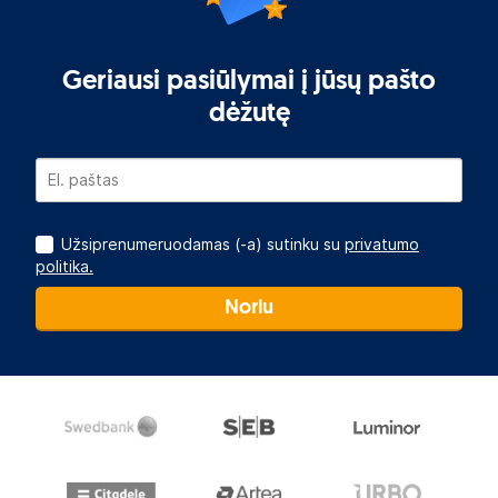
Geriausi pasiūlymai į jūsų pašto
dėžutę
Užsiprenumeruodamas (-a) sutinku su
privatumo
politika.
Noriu