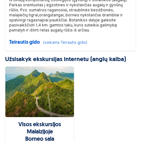
Parkas orentuotas į egzotines ir nykstančias augalų ir gyvūnų
rūšis. Pvz. sumatros raganosiai, straublinės bezdžionės,
malajiečių tigrai,orangutangai, borneo nykstančiai drambliai ir
spalvingi ragasnapiai paukščiai. Botanikos dalyje galėsite
pasivaikščioti 1,4 km. gamtos taku, kuris suteikia galimybę
pamatyti ir ištirti retas augalų rūšis iš arčiau.
Teirautis gido
(vaikams Teirautis gido)
Užsisakyk ekskursijas internetu (anglų kalba)
Visos ekskursijos
Malaizijoje
Borneo sala