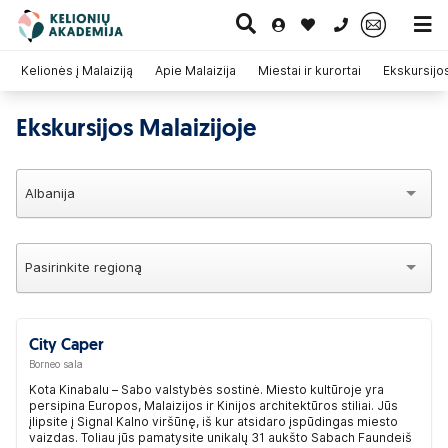
0 700 11007
Kelionės į Malaiziją
Apie Malaizija
Miestai ir kurortai
Ekskursijos
Ekskursijos Malaizijoje
Paskutinė
Pažintinės
Egzotinės
Kruizai
minutė
kelionės
kelionės
Albanija
Pasirinkite regioną
City Caper
Borneo sala
Kota Kinabalu – Sabo valstybės sostinė. Miesto kultūroje yra
persipina Europos, Malaizijos ir Kinijos architektūros stiliai. Jūs
įlipsite į Signal Kalno viršūnę, iš kur atsidaro įspūdingas miesto
vaizdas. Toliau jūs pamatysite unikalų 31 aukšto Sabach Faundeiš