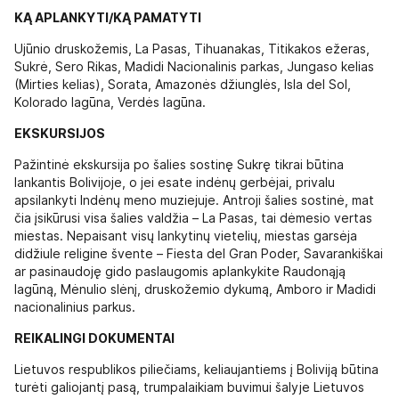
KĄ APLANKYTI/KĄ PAMATYTI
Ujūnio druskožemis, La Pasas, Tihuanakas, Titikakos ežeras,
Sukrė, Sero Rikas, Madidi Nacionalinis parkas, Jungaso kelias
(Mirties kelias), Sorata, Amazonės džiunglės, Isla del Sol,
Kolorado lagūna, Verdės lagūna.
EKSKURSIJOS
Pažintinė ekskursija po šalies sostinę Sukrę tikrai būtina
lankantis Bolivijoje, o jei esate indėnų gerbėjai, privalu
apsilankyti Indėnų meno muziejuje. Antroji šalies sostinė, mat
čia įsikūrusi visa šalies valdžia – La Pasas, tai dėmesio vertas
miestas. Nepaisant visų lankytinų vietelių, miestas garsėja
didžiule religine švente – Fiesta del Gran Poder, Savarankiškai
ar pasinaudoję gido paslaugomis aplankykite Raudonąją
lagūną, Mėnulio slėnį, druskožemio dykumą, Amboro ir Madidi
nacionalinius parkus.
REIKALINGI DOKUMENTAI
Lietuvos respublikos piliečiams, keliaujantiems į Boliviją būtina
turėti galiojantį pasą, trumpalaikiam buvimui šalyje Lietuvos