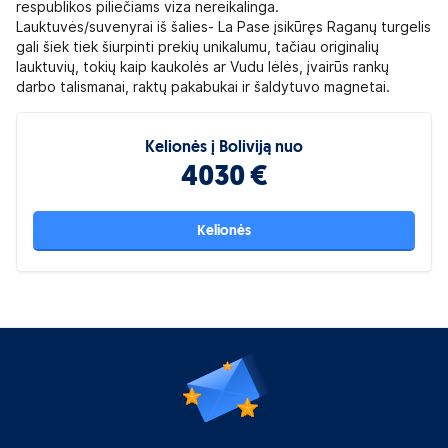
respublikos piliečiams viza nereikalinga.
Lauktuvės/suvenyrai iš šalies- La Pase įsikūręs Raganų turgelis
gali šiek tiek šiurpinti prekių unikalumu, tačiau originalių
lauktuvių, tokių kaip kaukolės ar Vudu lėlės, įvairūs rankų
darbo talismanai, raktų pakabukai ir šaldytuvo magnetai.
Kelionės į Boliviją nuo
4030 €
Kelionės