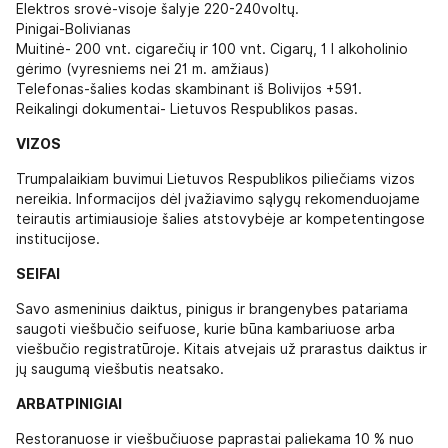
Elektros srovė-visoje šalyje 220-240voltų.
Pinigai-Bolivianas
Muitinė- 200 vnt. cigarečių ir 100 vnt. Cigarų, 1 l alkoholinio
gėrimo (vyresniems nei 21 m. amžiaus)
Telefonas-šalies kodas skambinant iš Bolivijos +591.
Reikalingi dokumentai- Lietuvos Respublikos pasas.
VIZOS
Trumpalaikiam buvimui Lietuvos Respublikos piliečiams vizos
nereikia. Informacijos dėl įvažiavimo sąlygų rekomenduojame
teirautis artimiausioje šalies atstovybėje ar kompetentingose
institucijose.
SEIFAI
Savo asmeninius daiktus, pinigus ir brangenybes patariama
saugoti viešbučio seifuose, kurie būna kambariuose arba
viešbučio registratūroje. Kitais atvejais už prarastus daiktus ir
jų saugumą viešbutis neatsako.
ARBATPINIGIAI
Restoranuose ir viešbučiuose paprastai paliekama 10 % nuo