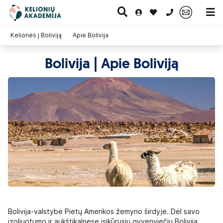
0 700 11007
Kelionės į Boliviją
Apie Bolivija
Bolivija | Apie Boliviją
Paskutinė
Pažintinės
Egzotinės
Kruizai
minutė
kelionės
kelionės
Bolivija-valstybė Pietų Amerikos žemyno širdyje. Dėl savo
izoliuotumo ir aukštikalnėse įsikūrusių gyvenviečių Bolivija