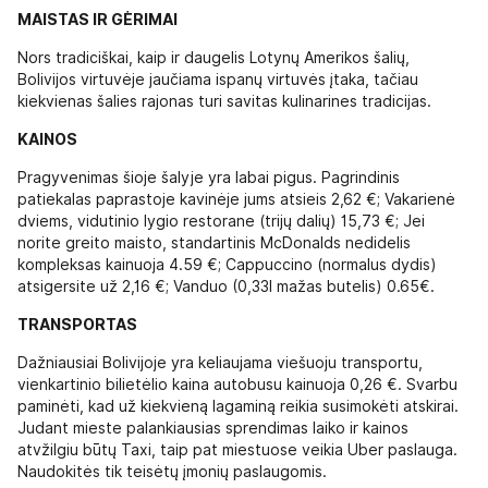
MAISTAS IR GĖRIMAI
Nors tradiciškai, kaip ir daugelis Lotynų Amerikos šalių,
Bolivijos virtuvėje jaučiama ispanų virtuvės įtaka, tačiau
kiekvienas šalies rajonas turi savitas kulinarines tradicijas.
KAINOS
Pragyvenimas šioje šalyje yra labai pigus. Pagrindinis
patiekalas paprastoje kavinėje jums atsieis 2,62 €; Vakarienė
dviems, vidutinio lygio restorane (trijų dalių) 15,73 €; Jei
norite greito maisto, standartinis McDonalds nedidelis
kompleksas kainuoja 4.59 €; Cappuccino (normalus dydis)
atsigersite už 2,16 €; Vanduo (0,33l mažas butelis) 0.65€.
TRANSPORTAS
Dažniausiai Bolivijoje yra keliaujama viešuoju transportu,
vienkartinio bilietėlio kaina autobusu kainuoja 0,26 €. Svarbu
paminėti, kad už kiekvieną lagaminą reikia susimokėti atskirai.
Judant mieste palankiausias sprendimas laiko ir kainos
atvžilgiu būtų Taxi, taip pat miestuose veikia Uber paslauga.
Naudokitės tik teisėtų įmonių paslaugomis.