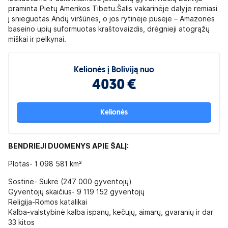
praminta Pietų Amerikos Tibetu.Šalis vakarinėje dalyje remiasi
į snieguotas Andų viršūnes, o jos rytinėje pusėje – Amazonės
baseino upių suformuotas kraštovaizdis, drėgnieji atogrąžų
miškai ir pelkynai.
Kelionės į Boliviją nuo
4030 €
Kelionės
BENDRIEJI DUOMENYS APIE ŠALĮ:
Plotas- 1 098 581 km²
Sostinė- Sukrė (247 000 gyventojų)
Gyventojų skaičius- 9 119 152 gyventojų
Religija-Romos katalikai
Kalba-valstybinė kalba ispanų, kečujų, aimarų, gvaranių ir dar
33 kitos