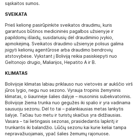
sąskaitos sumos.
SVEIKATA
Prieš kelionę pasirūpinkite sveikatos draudimu, kuris
garantuos būtinos medicininės pagalbos užsienyje ir
papildomų išlaidų, susidariusių dėl draudiminio įvykio,
apmokėjimą. Sveikatos draudimo užsienyje polisus galima
įsigyti kelionių agentūrose arba draudimo bendrovių
atstovybėse. Vykstant į Boliviją reikia pasiskiepyti nuo
Geltonojo drugio, Maliarijos, Hepatito A ir B.
KLIMATAS
Bolivijoje klimatas labiau priklauso nuo vietovės ar aukščio virš
jūros lygio, negu nuo sezono. Vyrauja tropinis žemyninis
klimatas, o šiaurinėje šalies dalyje – musoninis subekvatorinis.
Bolivijoje žiema trunka nuo gegužės iki spalio ir yra vadinama
sausuoju sezonu. Dėl to tai – palankiausias metas lankytis
šalyje. Tačiau tuo metu ir turistų skaičius yra didžiausias.
Vasara – tai lietingasis sezonas, prasidedantis lapkritį ir
trunkantis iki balandžio. Liūčių sezonu kai kurie keliai tampa
nepravažiuojamais, ypač šalies žemumų rajonuose.