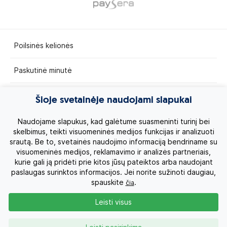
Poilsinės kelionės
Paskutinė minutė
Egzotinės kelionės
Šioje svetainėje naudojami slapukai
Kruizai
Naudojame slapukus, kad galėtume suasmeninti turinį bei
skelbimus, teikti visuomeninės medijos funkcijas ir analizuoti
srautą. Be to, svetainės naudojimo informaciją bendriname su
Kelionės po Lietuvą
visuomeninės medijos, reklamavimo ir analizės partneriais,
kurie gali ją pridėti prie kitos jūsų pateiktos arba naudojant
Apie mus
paslaugas surinktos informacijos. Jei norite sužinoti daugiau,
spauskite
.
čia
Privatumo politika
Leisti visus
Vartotojų teisės