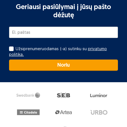
Geriausi pasiūlymai į jūsų pašto
dėžutę
Užsiprenumeruodamas (-a) sutinku su
privatumo
politika.
Noriu