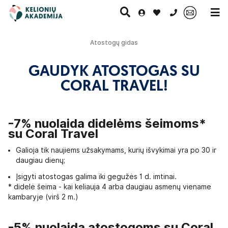
0 700 11007
Atostogų gidas
GAUDYK ATOSTOGAS SU
Paskutinė
Pažintinės
Egzotinės
Kruizai
CORAL TRAVEL!
minutė
kelionės
kelionės
-7% nuolaida didelėms šeimoms*
su Coral Travel
Galioja tik naujiems užsakymams, kurių išvykimai yra po 30 ir
daugiau dienų;
Įsigyti atostogas galima iki gegužės 1 d. imtinai.
* didelė šeima - kai keliauja 4 arba daugiau asmenų viename
kambaryje (virš 2 m.)
-5% nuolaida atostogoms su Coral