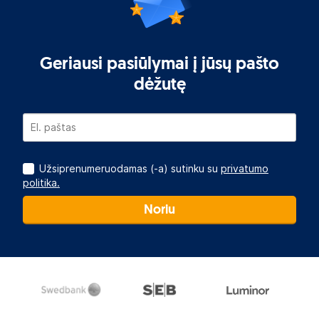
Geriausi pasiūlymai į jūsų pašto
dėžutę
Užsiprenumeruodamas (-a) sutinku su
privatumo
politika.
Noriu