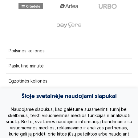
Poilsinės kelionės
Paskutinė minutė
Egzotinės kelionės
Kruizai
Šioje svetainėje naudojami slapukai
Naudojame slapukus, kad galėtume suasmeninti turinį bei
Kelionės po Lietuvą
skelbimus, teikti visuomeninės medijos funkcijas ir analizuoti
srautą. Be to, svetainės naudojimo informaciją bendriname su
Apie mus
visuomeninės medijos, reklamavimo ir analizės partneriais,
kurie gali ją pridėti prie kitos jūsų pateiktos arba naudojant