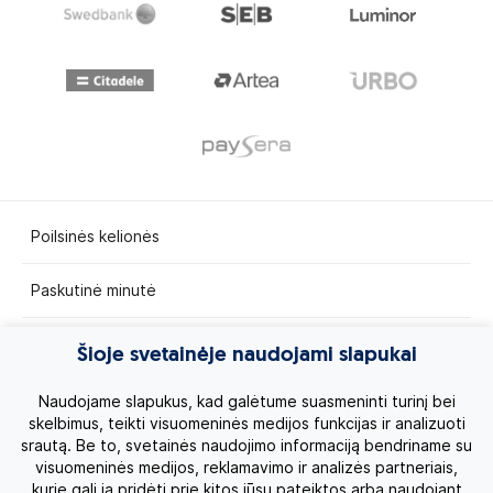
Poilsinės kelionės
Paskutinė minutė
Egzotinės kelionės
Šioje svetainėje naudojami slapukai
Kruizai
Naudojame slapukus, kad galėtume suasmeninti turinį bei
skelbimus, teikti visuomeninės medijos funkcijas ir analizuoti
srautą. Be to, svetainės naudojimo informaciją bendriname su
Kelionės po Lietuvą
visuomeninės medijos, reklamavimo ir analizės partneriais,
kurie gali ją pridėti prie kitos jūsų pateiktos arba naudojant