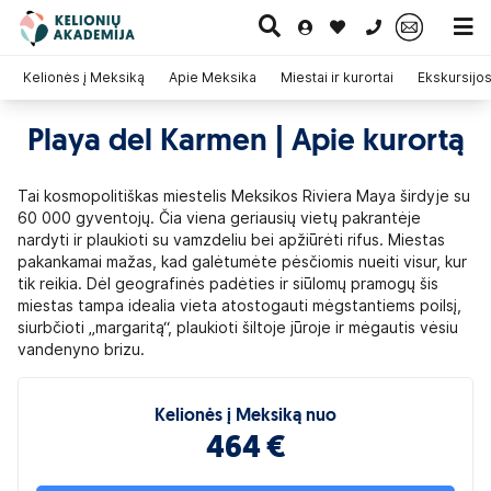
0 700 11007
Kelionės į Meksiką
Apie Meksika
Miestai ir kurortai
Ekskursijo
Playa del Karmen | Apie kurortą
Paskutinė
Pažintinės
Egzotinės
Kruizai
minutė
kelionės
kelionės
Tai kosmopolitiškas miestelis Meksikos Riviera Maya širdyje su
60 000 gyventojų. Čia viena geriausių vietų pakrantėje
nardyti ir plaukioti su vamzdeliu bei apžiūrėti rifus. Miestas
pakankamai mažas, kad galėtumėte pėsčiomis nueiti visur, kur
tik reikia. Dėl geografinės padėties ir siūlomų pramogų šis
miestas tampa idealia vieta atostogauti mėgstantiems poilsį,
siurbčioti „margaritą“, plaukioti šiltoje jūroje ir mėgautis vėsiu
vandenyno brizu.
Kelionės į Meksiką nuo
464 €