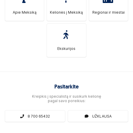
Apie Meksiką
Kelionės į Meksiką
Regionai ir miestai
Ekskurijos
Pasitarkite
Kreipkis į specialistą ir susikurk kelionę
pagal savo poreikius:
8 700 65432
UŽKLAUSA