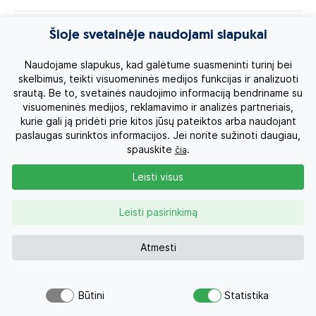
Egzotinės kelionės
Šioje svetainėje naudojami slapukai
Kruizai
Naudojame slapukus, kad galėtume suasmeninti turinį bei
skelbimus, teikti visuomeninės medijos funkcijas ir analizuoti
srautą. Be to, svetainės naudojimo informaciją bendriname su
Kelionės po Lietuvą
visuomeninės medijos, reklamavimo ir analizės partneriais,
kurie gali ją pridėti prie kitos jūsų pateiktos arba naudojant
Apie mus
paslaugas surinktos informacijos. Jei norite sužinoti daugiau,
spauskite
.
čia
Privatumo politika
Leisti visus
Vartotojų teisės
Leisti pasirinkimą
Kontaktai
Atmesti
Organizatoriaus licenzija
Būtini
Statistika
Atsiųsk užklausą
Užklausa