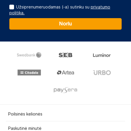
Užsiprenumeruodamas (-a) sutinku su
privatumo
politika.
Noriu
Poilsinės kelionės
Paskutinė minutė