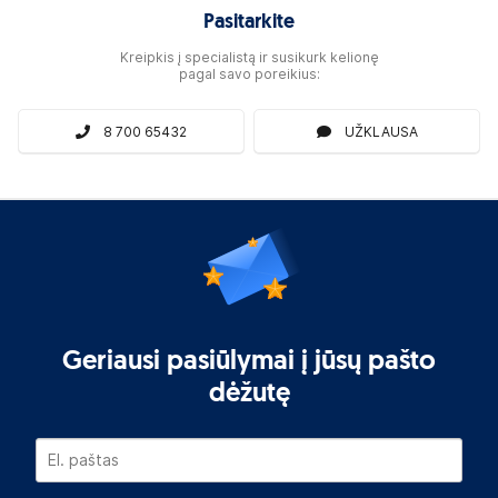
Pasitarkite
Kreipkis į specialistą ir susikurk kelionę
pagal savo poreikius:
8 700 65432
UŽKLAUSA
Geriausi pasiūlymai į jūsų pašto
dėžutę