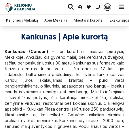
0 700 11007
Kelionės į Meksiką
Apie Meksika
Miestai ir kurortai
Ekskursijo
Kankunas | Apie kurortą
Paskutinė
Pažintinės
Egzotinės
Kruizai
minutė
kelionės
kelionės
Kankunas (Cancún)
- tai kurortinis miestas pietryčių
Meksikoje. Anksčiau čia gyveno majai, besiverčiantys žvejyba,
tačiau per paskutiniuosius 30 metų Kankunas susiformavo kaip
turizmo centras. Ir ne veltui - čia driekiasi 17 km ilgio
sidabriškai balto smėlio paplūdimys, kur rytinis turkio spalvos
Karibų jūros skalaujamas krantas – puiki vieta
banglentininkams, o šiaurinis, apsaugotas nuo bangų – idealus
maudytis vaikams ir nemėgstantiems bangų. Maisto ieškojimas
– savotiškas potyris, čia karaliauja meksikietiška, itališka,
žemyninė virtuvės, restoranai bet kokiam skoniui. Čia lengva
apsipirkti – Kukulkan Plaza centre įsikūrusios 250 parduotuvių,
tikrai rasite tai, ko ieškote. Gatvėse unikaliais dirbiniais
prekiauja vietos menininkai. Kankuno apylinkėse – 2000 metų
senumo majų šventyklos ir griuvėsiai. Populiariausios vietos –