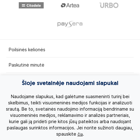
Poilsinės kelionės
Paskutinė minutė
Egzotinės kelionės
Šioje svetainėje naudojami slapukai
Kruizai
Naudojame slapukus, kad galėtume suasmeninti turinį bei
skelbimus, teikti visuomeninės medijos funkcijas ir analizuoti
srautą. Be to, svetainės naudojimo informaciją bendriname su
Kelionės po Lietuvą
visuomeninės medijos, reklamavimo ir analizės partneriais,
kurie gali ją pridėti prie kitos jūsų pateiktos arba naudojant
Apie mus
paslaugas surinktos informacijos. Jei norite sužinoti daugiau,
spauskite
.
čia