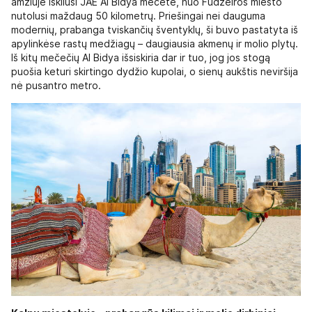
amžiuje iškilusi JAE Al Bidya mečetė, nuo Fudžeiros miesto
nutolusi maždaug 50 kilometrų. Priešingai nei dauguma
modernių, prabanga tviskančių šventyklų, ši buvo pastatyta iš
apylinkėse rastų medžiagų – daugiausia akmenų ir molio plytų.
Iš kitų mečečių Al Bidya išsiskiria dar ir tuo, jog jos stogą
puošia keturi skirtingo dydžio kupolai, o sienų aukštis neviršija
nė pusantro metro.