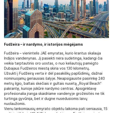
Fudžeira – ir nardymo, ir istorijos mėgėjams
Fudžeira – vienintelis JAE emyratas, kurio krantus skalauja
Indijos vandenynas. Jį pasiekti nėra sudėtinga, kadangi čia
veikia tarptautinis oro uostas, o nuo keliautojų pamėgto
Dubajaus Fudžeiros miestą skiria vos 130 kilometrų.
Užsukti į Fudžeirą verta ir dėl pasakiškų paplūdimių, dažnai
nominuojamų geriausiais šalyje. Neapsigausite pasirinkę 240
metrų ilgio, baltais skėčiais ir gultais nusėtą „Royal Beach“
pakrantę, kurioje įsikūrė nardymo centras. Apsiginklavę
profesionalia įranga skaidriame vandenyje grožėsitės ne tik
turtinga gyvūnija, bet ir dugne nusėdusiomis laivų
nuolaužomis.
Vienu lankomiausių emyrato objektu laikoma pati seniausia, 15