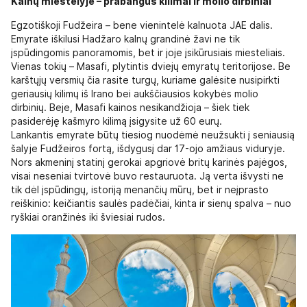
Kalnų miestelyje – prabangūs kilimai ir molio dirbiniai
Egzotiškoji Fudžeira – bene vienintelė kalnuota JAE dalis.
Emyrate iškilusi Hadžaro kalnų grandinė žavi ne tik
įspūdingomis panoramomis, bet ir joje įsikūrusiais miesteliais.
Vienas tokių – Masafi, plytintis dviejų emyratų teritorijose. Be
karštųjų versmių čia rasite turgų, kuriame galėsite nusipirkti
geriausių kilimų iš Irano bei aukščiausios kokybės molio
dirbinių. Beje, Masafi kainos nesikandžioja – šiek tiek
pasiderėję kašmyro kilimą įsigysite už 60 eurų.
Lankantis emyrate būtų tiesiog nuodėmė neužsukti į seniausią
šalyje Fudžeiros fortą, išdygusį dar 17-ojo amžiaus viduryje.
Nors akmeninį statinį gerokai apgriovė britų karinės pajėgos,
visai neseniai tvirtovė buvo restauruota. Ją verta išvysti ne
tik dėl įspūdingų, istoriją menančių mūrų, bet ir neįprasto
reiškinio: keičiantis saulės padėčiai, kinta ir sienų spalva – nuo
ryškiai oranžinės iki šviesiai rudos.