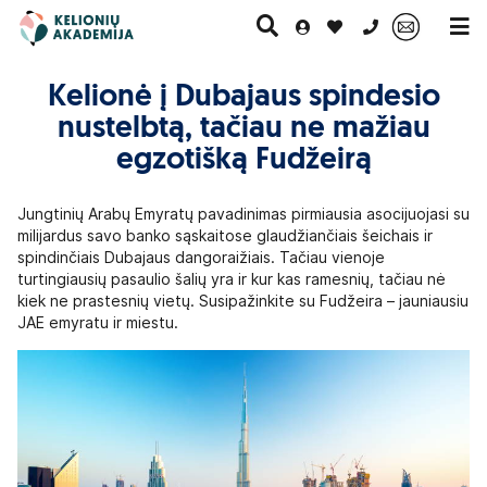
0 700 11007
Kelionė į Dubajaus spindesio
nustelbtą, tačiau ne mažiau
egzotišką Fudžeirą
Paskutinė
Pažintinės
Egzotinės
Kruizai
minutė
kelionės
kelionės
Jungtinių Arabų Emyratų pavadinimas pirmiausia asocijuojasi su
milijardus savo banko sąskaitose glaudžiančiais šeichais ir
spindinčiais Dubajaus dangoraižiais. Tačiau vienoje
turtingiausių pasaulio šalių yra ir kur kas ramesnių, tačiau nė
kiek ne prastesnių vietų. Susipažinkite su Fudžeira – jauniausiu
JAE emyratu ir miestu.