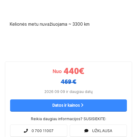
Kelionės metu nuvažiuojama ~ 3300 km
440
€
Nuo
469 €
2026 09 09 ir daugiau datų
Datos ir kainos
Reikia daugiau informacijos? SUSISIEKITE:
0 700 11007
UŽKLAUSA