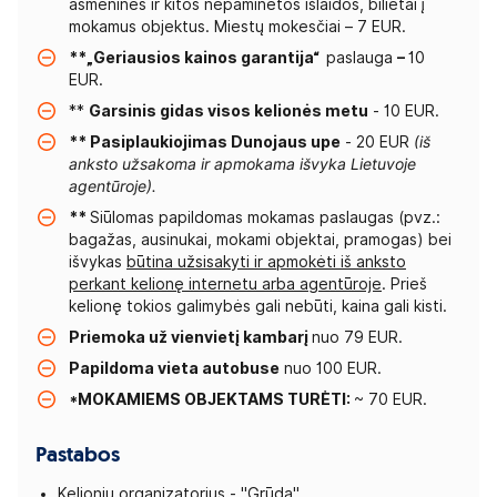
asmeninės ir kitos nepaminėtos išlaidos, bilietai į
mokamus objektus. Miestų mokesčiai – 7 EUR.
**„Geriausios kainos garantija“
paslauga
–
10
EUR.
**
Garsinis gidas visos kelionės metu
- 10 EUR.
** Pasiplaukiojimas Dunojaus upe
- 20 EUR
(iš
anksto užsakoma ir apmokama išvyka Lietuvoje
agentūroje).
**
Siūlomas papildomas mokamas paslaugas (pvz.:
bagažas, ausinukai, mokami objektai, pramogas) bei
išvykas
būtina užsisakyti ir apmokėti iš anksto
perkant kelionę internetu arba agentūroje
. Prieš
kelionę tokios galimybės gali nebūti, kaina gali kisti.
Priemoka už vienvietį kambarį
nuo 79 EUR.
Papildoma vieta autobuse
nuo 100 EUR.
*MOKAMIEMS OBJEKTAMS TURĖTI:
~ 70 EUR.
Pastabos
Kelionių organizatorius - "Grūda".