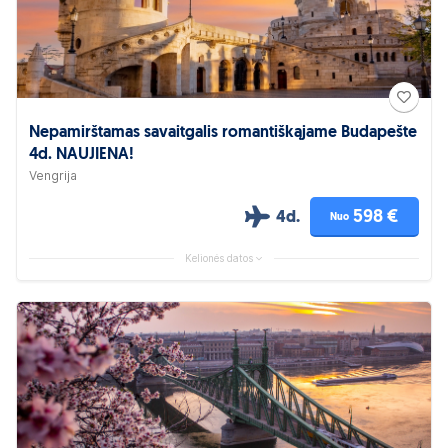
Nepamirštamas savaitgalis romantiškąjame Budapešte
4d. NAUJIENA!
Vengrija
598 €
4d.
Nuo
Kelionės datos