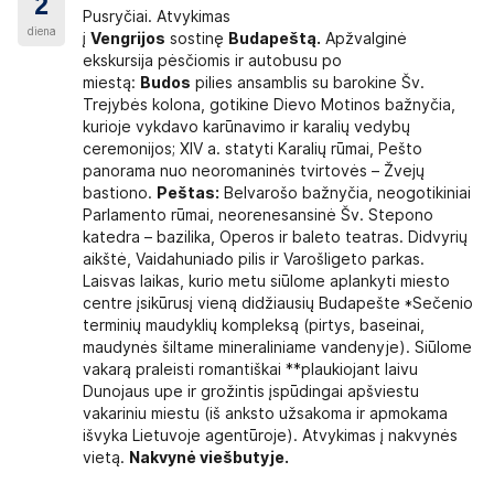
2
Pusryčiai. Atvykimas
diena
į
Vengrijos
sostinę
Budapeštą.
Apžvalginė
ekskursija pėsčiomis ir autobusu po
miestą:
Budos
pilies ansamblis su barokine Šv.
Trejybės kolona, gotikine Dievo Motinos bažnyčia,
kurioje vykdavo karūnavimo ir karalių vedybų
ceremonijos; XIV a. statyti Karalių rūmai, Pešto
panorama nuo neoromaninės tvirtovės – Žvejų
bastiono.
Peštas:
Belvarošo bažnyčia, neogotikiniai
Parlamento rūmai, neorenesansinė Šv. Stepono
katedra – bazilika, Operos ir baleto teatras. Didvyrių
aikštė, Vaidahuniado pilis ir Varošligeto parkas.
Laisvas laikas, kurio metu siūlome aplankyti miesto
centre įsikūrusį vieną didžiausių Budapešte *Sečenio
terminių maudyklių kompleksą (pirtys, baseinai,
maudynės šiltame mineraliniame vandenyje). Siūlome
vakarą praleisti romantiškai **plaukiojant laivu
Dunojaus upe ir grožintis įspūdingai apšviestu
vakariniu miestu (iš anksto užsakoma ir apmokama
išvyka Lietuvoje agentūroje). Atvykimas į nakvynės
vietą.
Nakvynė viešbutyje.