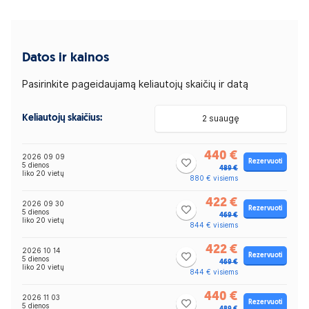
Datos ir kainos
Pasirinkite pageidaujamą keliautojų skaičių ir datą
Keliautojų skaičius:
2 suaugę
440 €
2026 09 09
Rezervuoti
5 dienos
489 €
liko 20 vietų
880 € visiems
422 €
2026 09 30
Rezervuoti
5 dienos
469 €
liko 20 vietų
844 € visiems
422 €
2026 10 14
Rezervuoti
5 dienos
469 €
liko 20 vietų
844 € visiems
440 €
2026 11 03
Rezervuoti
5 dienos