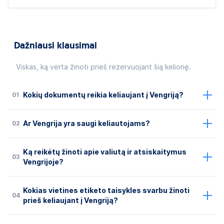
Dažniausi klausimai
Viskas, ką verta žinoti prieš rezervuojant šią kelionę.
01
Kokių dokumentų reikia keliaujant į Vengriją?
02
Ar Vengrija yra saugi keliautojams?
Ką reikėtų žinoti apie valiutą ir atsiskaitymus
03
Vengrijoje?
Kokias vietines etiketo taisykles svarbu žinoti
04
prieš keliaujant į Vengriją?