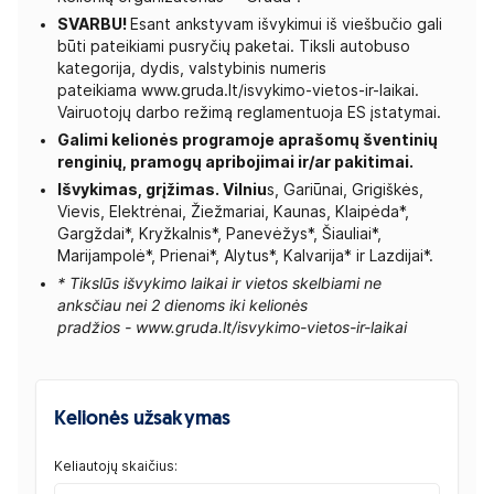
SVARBU!
Esant ankstyvam išvykimui iš viešbučio gali
būti pateikiami pusryčių paketai. Tiksli autobuso
kategorija, dydis, valstybinis numeris
pateikiama www.gruda.lt/isvykimo-vietos-ir-laikai.
Vairuotojų darbo režimą reglamentuoja ES įstatymai.
Galimi kelionės programoje aprašomų šventinių
renginių, pramogų apribojimai ir/ar pakitimai.
Išvykimas, grįžimas.
Vilniu
s, Gariūnai, Grigiškės,
Vievis, Elektrėnai, Žiežmariai, Kaunas, Klaipėda*,
Gargždai*, Kryžkalnis*, Pane­vėžys*, Šiauliai*,
Marijampolė*, Prienai*, Alytus*, Kalvarija* ir Lazdijai*.
* Tikslūs išvykimo laikai ir vietos skelbiami ne
anksčiau nei 2 dienoms iki kelionės
pradžios - www.gruda.lt/isvykimo-vietos-ir-laikai
Kelionės užsakymas
Keliautojų skaičius: