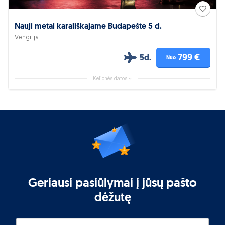
Nauji metai karališkajame Budapešte 5 d.
Vengrija
799 €
5d.
Nuo
Kelionės datos
Geriausi pasiūlymai į jūsų pašto
dėžutę