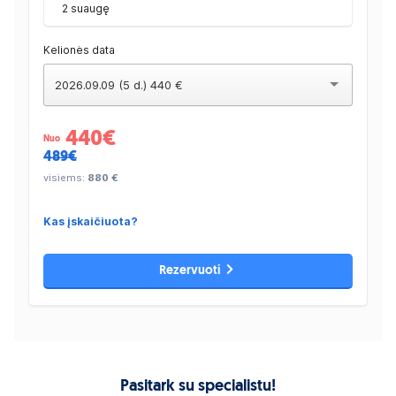
2 suaugę
Kelionės data
2026.09.09 (5 d.) 440 €
440
€
Nuo
489€
visiems:
880 €
Kas įskaičiuota?
Rezervuoti
Pasitark su specialistu!