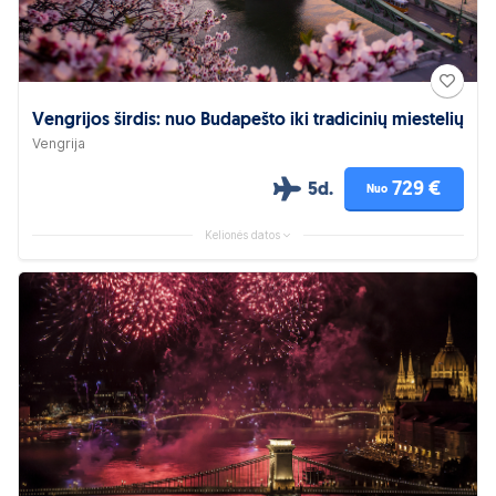
Vengrijos širdis: nuo Budapešto iki tradicinių miestelių
Vengrija
729 €
5d.
Nuo
Kelionės datos