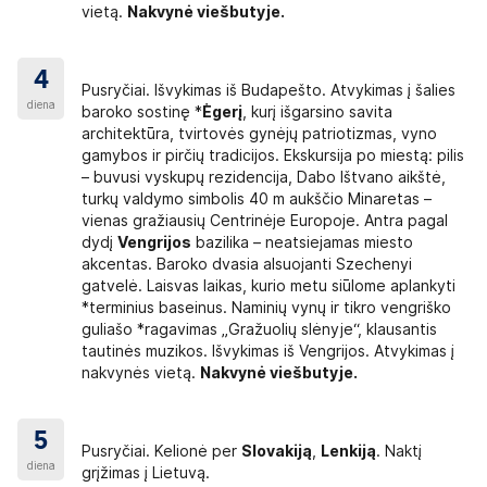
vietą.
Nakvynė viešbutyje.
4
Pusryčiai. Išvykimas iš Budapešto. Atvykimas į šalies
diena
baroko sostinę *
Ėgerį
, kurį išgarsino savita
architektūra, tvirtovės gynėjų patriotizmas, vyno
gamybos ir pirčių tradicijos. Ekskursija po miestą: pilis
– buvusi vyskupų rezidencija, Dabo Ištvano aikštė,
turkų valdymo simbolis 40 m aukščio Minaretas –
vienas gražiausių Centrinėje Europoje. Antra pagal
dydį
Vengrijos
bazilika – neatsiejamas miesto
akcentas. Baroko dvasia alsuojanti Szechenyi
gatvelė. Laisvas laikas, kurio metu siūlome aplankyti
*terminius baseinus. Naminių vynų ir tikro vengriško
guliašo *ragavimas „Gražuolių slėnyje“, klausantis
tautinės muzikos. Išvykimas iš Vengrijos. Atvykimas į
nakvynės vietą.
Nakvynė viešbutyje.
5
Pusryčiai. Kelionė per
Slovakiją
,
Lenkiją
. Naktį
diena
grįžimas į Lietuvą.