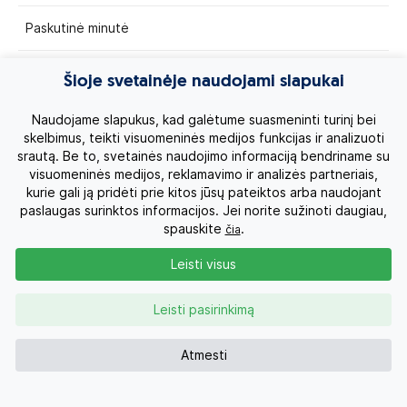
Paskutinė minutė
Egzotinės kelionės
Šioje svetainėje naudojami slapukai
Kruizai
Naudojame slapukus, kad galėtume suasmeninti turinį bei
skelbimus, teikti visuomeninės medijos funkcijas ir analizuoti
srautą. Be to, svetainės naudojimo informaciją bendriname su
Kelionės po Lietuvą
visuomeninės medijos, reklamavimo ir analizės partneriais,
kurie gali ją pridėti prie kitos jūsų pateiktos arba naudojant
Apie mus
paslaugas surinktos informacijos. Jei norite sužinoti daugiau,
spauskite
.
čia
Privatumo politika
Leisti visus
Vartotojų teisės
Leisti pasirinkimą
Kontaktai
Atmesti
Organizatoriaus licenzija