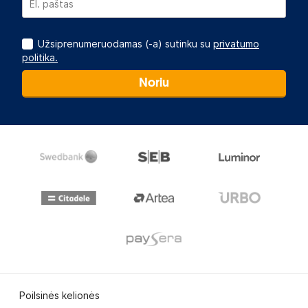
Užsiprenumeruodamas (-a) sutinku su
privatumo
politika.
Noriu
Poilsinės kelionės