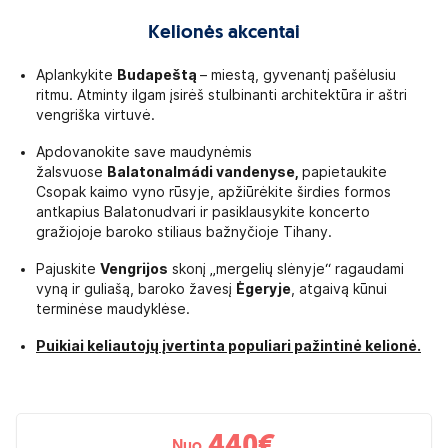
Kelionės akcentai
Aplankykite
Budapeštą
– miestą, gyvenantį pašėlusiu
ritmu. Atminty ilgam įsirėš stulbinanti architektūra ir aštri
vengriška virtuvė.
Apdovanokite save maudynėmis
žalsvuose
Balatonalmádi vandenyse,
papietaukite
Csopak kaimo vyno rūsyje, apžiūrėkite širdies formos
antkapius Balatonudvari ir pasiklausykite koncerto
gražiojoje baroko stiliaus bažnyčioje Tihany.
Pajuskite
Vengrijos
skonį „mergelių slėnyje“ ragaudami
vyną ir guliašą, baroko žavesį
Ėgeryje
, atgaivą kūnui
terminėse maudyklėse.
Puikiai keliautojų įvertinta populiari pažintinė kelionė.
440
€
Nuo