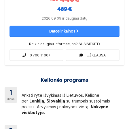
469 €
2026 09 09 ir daugiau datų
Datos ir kainos
Reikia daugiau informacijos? SUSISIEKITE:
0 700 11007
UŽKLAUSA
Kelionės programa
1
Anksti ryte išvykimas iš Lietuvos. Kelionė
diena
per
Lenkiją
,
Slovakiją
su trumpais sustojimais
poilsiui. Atvykimas į nakvynės vietą.
Nakvynė
viešbutyje.