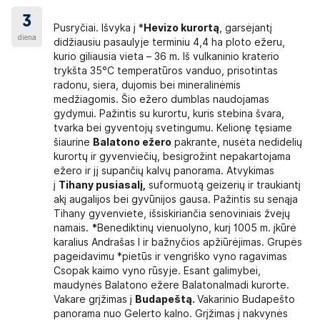
3
Pusryčiai. Išvyka į *
Hevizo kurortą
, garsėjantį
diena
didžiausiu pasaulyje terminiu 4,4 ha ploto ežeru,
kurio giliausia vieta – 36 m. Iš vulkaninio kraterio
trykšta 35°C temperatūros vanduo, prisotintas
radonu, siera, dujomis bei mineralinėmis
medžiagomis. Šio ežero dumblas naudojamas
gydymui. Pažintis su kurortu, kuris stebina švara,
tvarka bei gyventojų svetingumu. Kelionę tęsiame
šiaurine
Balatono ežero
pakrante, nusėta nedidelių
kurortų ir gyvenviečių, besigrožint nepakartojama
ežero ir jį supančių kalvų panorama. Atvykimas
į
Tihany pusiasalį,
suformuotą geizerių ir traukiantį
akį augalijos bei gyvūnijos gausa. Pažintis su senąja
Tihany gyvenviete, išsiskiriančia senoviniais žvejų
namais.
*
Benediktinų vienuolyno, kurį 1005 m. įkūrė
karalius Andrašas I ir bažnyčios apžiūrėjimas. Grupės
pageidavimu *pietūs ir vengriško vyno ragavimas
Csopak kaimo vyno rūsyje. Esant galimybei,
maudynės Balatono ežere Balatonalmadi kurorte.
Vakare grįžimas į
Budapeštą.
Vakarinio Budapešto
panorama nuo Gelerto kalno. Grįžimas į nakvynės