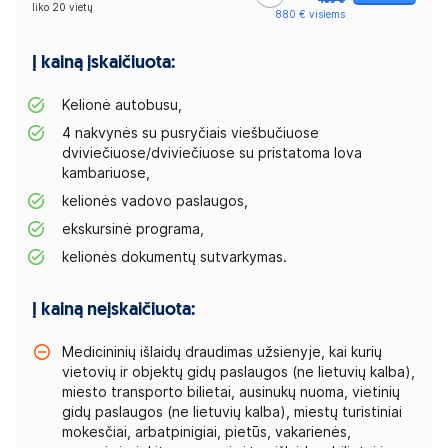
489 €
liko 20 vietų
880 € visiems
Į kainą įskaičiuota:
Kelionė autobusu,
4 nakvynės su pusryčiais viešbučiuose
dviviečiuose/dviviečiuose su pristatoma lova
kambariuose,
kelionės vadovo paslaugos,
ekskursinė programa,
kelionės dokumentų sutvarkymas.
Į kainą neįskaičiuota:
Medicininių išlaidų draudimas užsienyje, kai kurių
vietovių ir objektų gidų paslaugos (ne lietuvių kalba),
miesto transporto bilietai, ausinukų nuoma, vietinių
gidų paslaugos (ne lietuvių kalba), miestų turistiniai
mokesčiai, arbatpinigiai, pietūs, vakarienės,