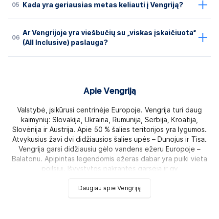
05
Kada yra geriausias metas keliauti į Vengriją?
Ar Vengrijoje yra viešbučių su „viskas įskaičiuota“
06
(All Inclusive) paslauga?
Apie Vengriją
Valstybė, įsikūrusi centrinėje Europoje. Vengrija turi daug
kaimynių: Slovakija, Ukraina, Rumunija, Serbija, Kroatija,
Slovėnija ir Austrija. Apie 50 % šalies teritorijos yra lygumos.
Atvykusius žavi dvi didžiausios šalies upės – Dunojus ir Tisa.
Vengrija garsi didžiausiu gėlo vandens ežeru Europoje –
Balatonu. Apipintas legendomis ežeras dabar yra puiki vieta
poilsiui. Išvystytos pakrantės garsėja ir gy
Daugiau apie Vengriją