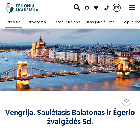
0 700 11007
Pradžia
Programa
Datos ir kainos
Kas įskaičiuota
Kaip įsigyt
Paskutinė
Pažintinės
Egzotinės
Kruizai
minutė
kelionės
kelionės
Vengrija. Saulėtasis Balatonas ir Ėgerio
žvaigždės 5d.