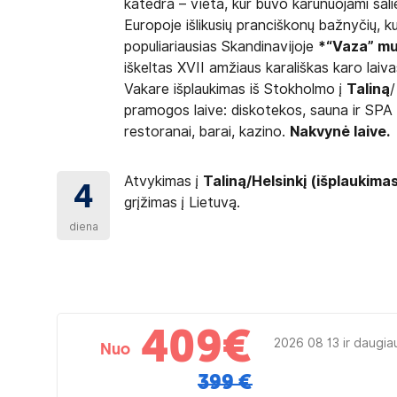
katedra – vieta, kur buvo karūnuojami šalie
Europoje išlikusių pranciškonų bažnyčių, k
populiariausias Skandinavijoje
*“Vaza” mu
iškeltas XVII amžiaus karališkas karo laiva
Vakare išplaukimas iš Stokholmo į
Taliną
/
pramogos laive: diskotekos, sauna ir SPA c
restoranai, barai, kazino.
Nakvynė laive.
Atvykimas į
Taliną
/Helsinkį (išplaukima
4
grįžimas į Lietuvą.
diena
409
€
2026 08 13 ir daugia
Nuo
399 €