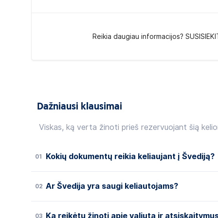
Reikia daugiau informacijos? SUSISIEKI
Dažniausi klausimai
Viskas, ką verta žinoti prieš rezervuojant šią kelio
Kokių dokumentų reikia keliaujant į Švediją?
01
Ar Švedija yra saugi keliautojams?
02
Ką reikėtų žinoti apie valiutą ir atsiskaitymu
03