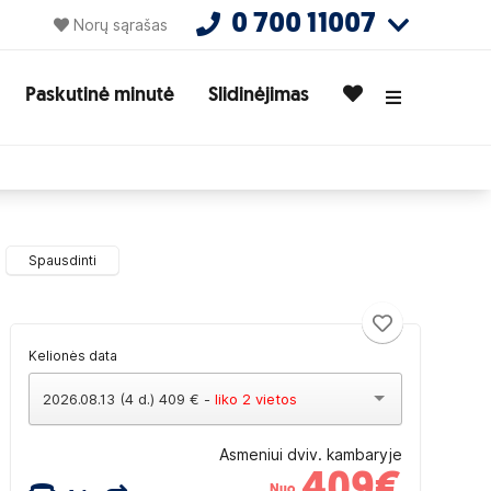
0 700 11007
Norų sąrašas
Paskutinė minutė
Slidinėjimas
Spausdinti
Kelionės data
2026.08.13 (4 d.) 409 € -
liko 2 vietos
Asmeniui dviv. kambaryje
409
€
Nuo