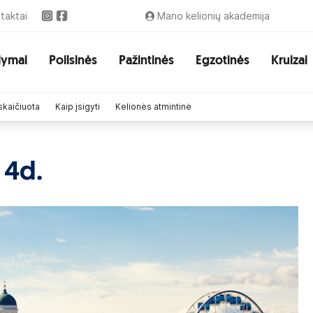
taktai
Mano kelionių akademija
lymai
Poilsinės
Pažintinės
Egzotinės
Kruizai
skaičiuota
Kaip įsigyti
Kelionės atmintinė
 4d.