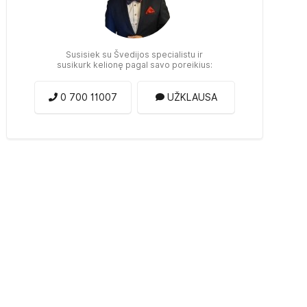
Susisiek su Švedijos specialistu ir
susikurk kelionę pagal savo poreikius:
0 700 11007
UŽKLAUSA