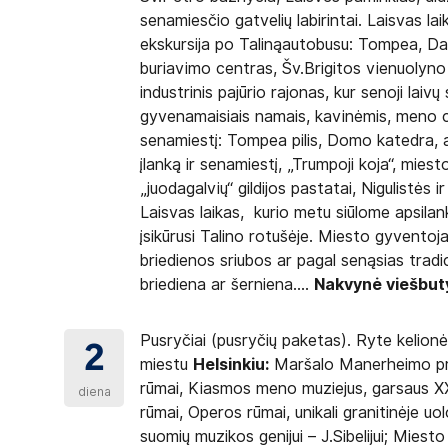
senamiesčio gatvelių labirintai. Laisvas l
ekskursija po Talinąautobusu: Tompea, Da
buriavimo centras, Šv.Brigitos vienuolyno 
industrinis pajūrio rajonas, kur senoji laiv
gyvenamaisiais namais, kavinėmis, meno c
senamiestį: Tompea pilis, Domo katedra, ap
įlanką ir senamiestį, „Trumpoji koja“, mies
„juodagalvių“ gildijos pastatai, Nigulistės
Laisvas laikas, kurio metu siūlome apsilan
įsikūrusi Talino rotušėje. Miesto gyventoja
briedienos sriubos ar pagal senąsias tradi
briediena ar šerniena....
Nakvynė viešbut
Pusryčiai (pusryčių paketas). Ryte kelionė 
2
miestu
Helsinkiu:
Maršalo Manerheimo pro
rūmai, Kiasmos meno muziejus, garsaus XXa
diena
rūmai, Operos rūmai, unikali granitinėje uo
suomių muzikos genijui – J.Sibelijui; Mies