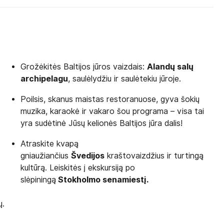
Grožėkitės Baltijos jūros vaizdais:
Alandų salų
archipelagu
, saulėlydžiu ir saulėtekiu jūroje.
Poilsis, skanus maistas restoranuose, gyva šokių
muzika, karaokė ir vakaro šou programa – visa tai
yra sudėtinė Jūsų kelionės Baltijos jūra dalis!
Atraskite kvapą
gniaužiančius
Švedijos
kraštovaizdžius ir turtingą
kultūrą. Leiskitės į ekskursiją po
slėpiningą
Stokholmo senamiestį.
ų.