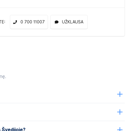
TE:
0 700 11007
UŽKLAUSA
nę.
s Švedijoje?