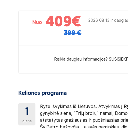
409
€
2026 08 13 ir daugia
Nuo
399 €
Reikia daugiau informacijos? SUSISIEKI
Kelionės programa
Ryte išvykimas iš Lietuvos. Atvykimas į
R
1
gynybinė siena, “Trijų brolių” namai, Dom
atstatytas gražiausias ir puošniausias pri
diena
Šv.Petro bažnyčia, Laisvės paminklas, didži