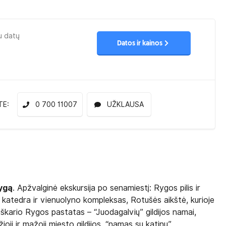
u datų
Datos ir kainos
TE:
0 700 11007
UŽKLAUSA
ygą
. Apžvalginė ekskursija po senamiestį: Rygos pilis ir
o katedra ir vienuolyno kompleksas, Rotušės aikštė, kurioje
eškario Rygos pastatas – “Juodagalvių” gildijos namai,
oji ir mažoji miesto gildijos, “namas su katinu”,