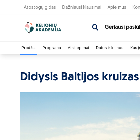
Atostogų gidas
Dažniausi klausimai
Apie mus
Kon
Geriausi pasiū
Pradžia
Programa
Atsiliepimai
Datos ir kainos
Kas į
Didysis Baltijos kruizas