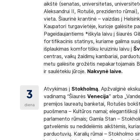
aikštė (senatas, universitetas, universite
Aleksandrui II, Rotušė, prezidento rūmai)
vieta. Šiaurinė krantinė – vaizdas į Helsin
Kaupatori turgavietėje, kurioje galėsite pa
Pageidaujantiems *iškyla laivu į šiaurės G
fortifikacinis statinys, kuriame galima sus
išplaukimas komfortišku kruiziniu laivu į
Šv
centras, vaikų žaidimų kambariai, parduotuv
metu galėsite grožėtis nepakartojamais Bal
ir saulėtekiu jūroje.
Nakvynė laive.
Atvykimas į
Stokholmą
. Apžvalginė eksk
3
vadinamą “Šiaurės
Venecija
” arba „Vande
premijos laureatų banketai, Rotušės bokšta
diena
puošmena – Kultūros namai; elegantiškoji 
parlamento rūmais; Gamla Stan – Stokholm
gatvelėmis su nedidelėmis aikštėmis, kuria
parduotuvių. Karalių rūmai – Stokholmo simb