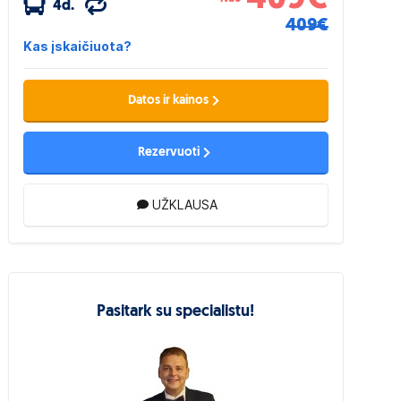
4d.
409€
Kas įskaičiuota?
Datos ir kainos
Rezervuoti
UŽKLAUSA
Pasitark su specialistu!