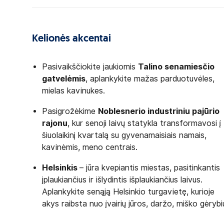
Kelionės akcentai
Pasivaikščiokite jaukiomis
Talino
senamiesčio
gatvelėmis
, aplankykite mažas parduotuvėles,
mielas kavinukes.
Pasigrožėkime
Noblesnerio industriniu pajūrio
rajonu
, kur senoji laivų statykla transformavosi į
šiuolaikinį kvartalą su gyvenamaisiais namais,
kavinėmis, meno centrais.
Helsinkis
– jūra kvepiantis miestas, pasitinkantis
įplaukiančius ir išlydintis išplaukiančius laivus.
Aplankykite senąją Helsinkio turgavietę, kurioje
akys raibsta nuo įvairių jūros, daržo, miško gėrybi