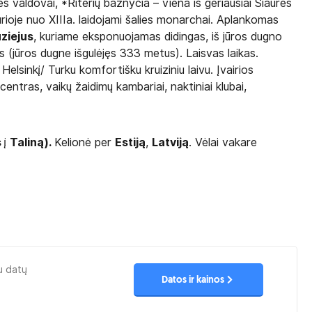
s valdovai, *Riterių bažnyčia – viena iš geriausiai Šiaurės
urioje nuo XIIIa. laidojami šalies monarchai. Aplankomas
ziejus
, kuriame eksponuojamas didingas, iš jūros dugno
s (jūros dugne išgulėjęs 333 metus). Laisvas laikas.
 Helsinkį/ Turku komfortišku kruiziniu laivu. Įvairios
entras, vaikų žaidimų kambariai, naktiniai klubai,
s
į
Taliną).
Kelionė per
Estiją
,
Latviją
. Vėlai vakare
u datų
Datos ir kainos