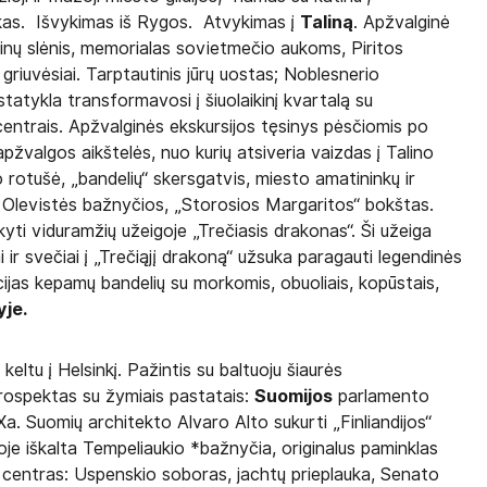
aikas. Išvykimas iš Rygos. Atvykimas į
Taliną
. Apžvalginė
inų slėnis, memorialas sovietmečio aukoms, Piritos
griuvėsiai. Tarptautinis jūrų uostas; Noblesnerio
ų statykla transformavosi į šiuolaikinį kvartalą su
entrais. Apžvalginės ekskursijos tęsinys pėsčiomis po
žvalgos aikštelės, nuo kurių atsiveria vaizdas į Talino
to rotušė, „bandelių“ skersgatvis, miesto amatininkų ir
 ir Olevistės bažnyčios, „Storosios Margaritos“ bokštas.
kyti viduramžių užeigoje „Trečiasis drakonas“. Ši užeiga
i ir svečiai į „Trečiąjį drakoną“ užsuka paragauti legendinės
cijas kepamų bandelių su morkomis, obuoliais, kopūstais,
yje.
keltu į Helsinkį. Pažintis su baltuoju šiaurės
spektas su žymiais pastatais:
Suomijos
parlamento
. Suomių architekto Alvaro Alto sukurti „Finliandijos“
loje iškalta Tempeliaukio *bažnyčia, originalus paminklas
to centras: Uspenskio soboras, jachtų prieplauka, Senato