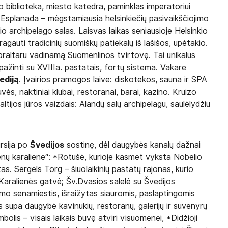
to biblioteka, miesto katedra, paminklas imperatoriui
, Esplanada – mėgstamiausia helsinkiečių pasivaikščiojimo
kio archipelago salas. Laisvas laikas seniausioje Helsinkio
ragauti tradicinių suomiškų patiekalų iš lašišos, upėtakio.
ibraltaru vadinamą Suomenlinos tvirtovę. Tai unikalus
ipažinti su XVIIIa. pastatais, fortų sistema. Vakare
ediją
. Įvairios pramogos laive: diskotekos, sauna ir SPA
ės, naktiniai klubai, restoranai, barai, kazino. Kruizo
tijos jūros vaizdais: Alandų salų archipelagu, saulėlydžiu
ursija po
Švedijos
sostinę, dėl daugybės kanalų dažnai
nų karaliene“: *Rotušė, kurioje kasmet vyksta Nobelio
s. Sergels Torg – šiuolaikinių pastatų rajonas, kurio
Karalienės gatvė; Šv.Dvasios salelė su Švedijos
o senamiestis, išraižytas siauromis, paslaptingomis
s supa daugybė kavinukių, restoranų, galerijų ir suvenyrų
olis – visais laikais buvę atviri visuomenei, *Didžioji