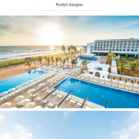
Family Suite (77 kv. m)
Rodyti daugiau
Suite (55 kv. m)
Senior Suite with sea view (88 kv. m)
Viešbučio kategorija šalyje - 5*
Kambariuose:
Vonia arba dušas
Plaukų džiovintuvas
Oro kondicionierius
Seifas
Televizorius
Mini baras
Balkonas/terasa
Viešbučio teritorijoje:
3 restoranai
2 A'la carte restoranai
4 barai
2 atviri baseinai
Atviras baseinas tik suaugusiems
Prie baseino: skėčiai, gultai - nemokamai
Belaidis internetas