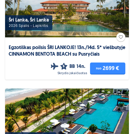
Šri Lanka, Šri Lanka
2026 Spalis - Lapkritis
Egzotiškas poilsis ŠRI LANKOJE! 13n./14d. 5* viešbutyje
CINNAMON BENTOTA BEACH su Pusryčiais
BB
14n.
5
2699 €
nuo
Skrydis įskaičiuotas