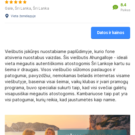
8.4
Galė, Šri Lanka, Šri Lanka
Puikus
Vieta žemėlapyje
Datos ir kainos
Viešbutis įsikūręs nuostabiame paplūdimyje, kurio fone
atsiveria nuostabus vaizdas. Šis viešbutis Ahungalloje - ideali
vieta mėgautis autentiškomis atostogomis Šri Lankoje kartu su
šeima ir draugais. Visos viešbučio siūlomos paslaugos ir
patogumai, pavyzdžiui, nemokamas belaidis internetas visame
viešbutyje, baseinai visai šeimai, vaikų klubas ir įvairi pramogų
programa, buvo specialiai sukurti taip, kad visi svečiai galėtų
visapusiškai mėgautis atostogomis. Kambariuose taip pat yra
visi patogumai, kurių reikia, kad jaustumėtės kaip namie.