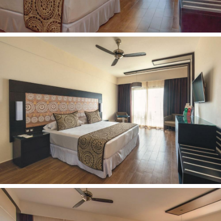
Kontaktai:
Adresas:
Galle Rd, Ahungalla 80562, Šri Lanka
Telefonas:
+94 915 220 000