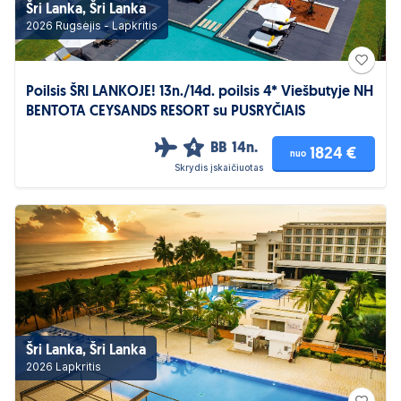
Šri Lanka, Šri Lanka
2026 Rugsėjis - Lapkritis
Poilsis ŠRI LANKOJE! 13n./14d. poilsis 4* Viešbutyje NH
BENTOTA CEYSANDS RESORT su PUSRYČIAIS
BB
14n.
4
1824 €
nuo
Skrydis įskaičiuotas
Šri Lanka, Šri Lanka
2026 Lapkritis