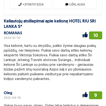
+37067013224
UŽKLAUSA
Keliautojų atsiliepimai apie kelionę HOTEL RIU SRI
LANKA 5*
ROMANAS
10
2024-01-02
Visa kelionė, kartu su skrydžiu, paliko žymiai daugiau puikių
įspūdžių, nei tikėjomės. Puikiai savo darbą atliko kelionių
ekspertė Viktorija Sokolova. Puikiai savo darbą atliko Šri
Lankoje Jetwing Travels atstovas Suranga... Individuali
kelionė Šri Lankoje su poilsiu prie vandenyno - geriausias
būdas pažinti šitą nuostabią Azijos šalį ir po įdomiausios
kelionės pailsėti puikiame viešbutyje prie nepakartojamo
Indijos vandenyno pakrantės.
Oleg
9
2022-04-19
Viskas buvo nauja, įdomu. Gidas labai lankstus ir dėmesingas.