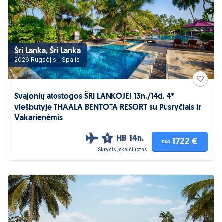
Šri Lanka, Šri Lanka
2026 Rugsėjis - Spalis
Svajonių atostogos ŠRI LANKOJE! 13n./14d. 4*
viešbutyje THAALA BENTOTA RESORT su Pusryčiais ir
Vakarienėmis
HB
14n.
5
1722 €
nuo
Skrydis įskaičiuotas