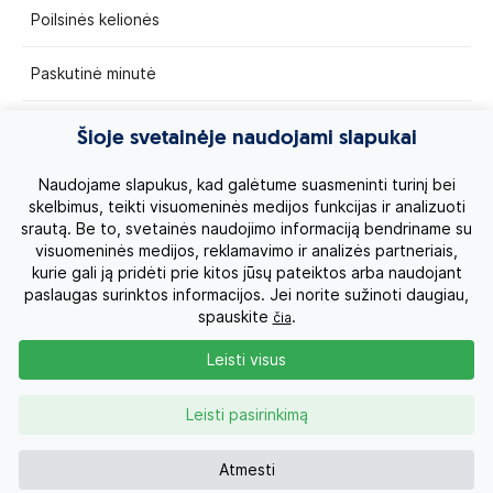
Poilsinės kelionės
Paskutinė minutė
Egzotinės kelionės
Šioje svetainėje naudojami slapukai
Kruizai
Naudojame slapukus, kad galėtume suasmeninti turinį bei
skelbimus, teikti visuomeninės medijos funkcijas ir analizuoti
srautą. Be to, svetainės naudojimo informaciją bendriname su
Kelionės po Lietuvą
visuomeninės medijos, reklamavimo ir analizės partneriais,
kurie gali ją pridėti prie kitos jūsų pateiktos arba naudojant
Apie mus
paslaugas surinktos informacijos. Jei norite sužinoti daugiau,
spauskite
.
čia
Privatumo politika
Leisti visus
Vartotojų teisės
Leisti pasirinkimą
Kontaktai
Atmesti