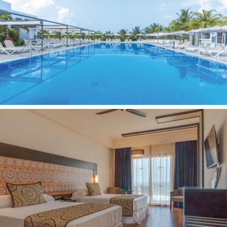
Parkingas
Dovanų krautuvėlė
Pramogos ir sportas:
Pramoginiai renginiai
Diskoteka - karaokė (tik suaugusiems)
Treniruoklių salė
Vandens sporto priemonės (už papildomą mokestį)
SPA centras (už papildomą mokestį)
Garinė pirtis
Sūkurinė vonia
Vaikams:
Baseinas vaikams
Vaikų klubas
Žaidimų aikštelė
Pramoginiai renginiai
Paplūdimys:
Viešas
Smėlio