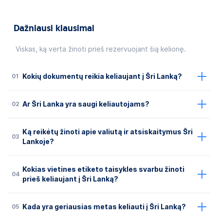
Dažniausi klausimai
Viskas, ką verta žinoti prieš rezervuojant šią kelionę.
01
Kokių dokumentų reikia keliaujant į Šri Lanką?
02
Ar Šri Lanka yra saugi keliautojams?
Ką reikėtų žinoti apie valiutą ir atsiskaitymus Šri
03
Lankoje?
Kokias vietines etiketo taisykles svarbu žinoti
04
prieš keliaujant į Šri Lanką?
05
Kada yra geriausias metas keliauti į Šri Lanką?