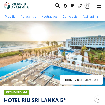
0 700 11007
Pradžia
Aprašymas
Nuotraukos
Žemėlapis
Atsiliepimai
Paskutinė
Pažintinės
Egzotinės
Kruizai
minutė
kelionės
kelionės
Rodyti visas nuotraukas
REKOMENDUOJAME
HOTEL RIU SRI LANKA 5*