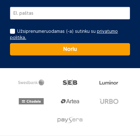
Užsiprenumeruodamas (-a) sutinku su
privatumo
politika.
Noriu