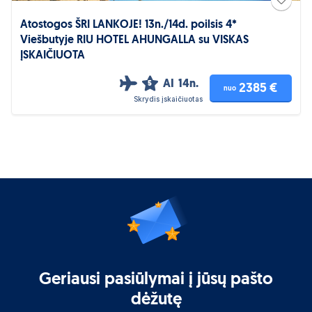
Atostogos ŠRI LANKOJE! 13n./14d. poilsis 4*
Viešbutyje RIU HOTEL AHUNGALLA su VISKAS
ĮSKAIČIUOTA
AI
14n.
5
2385 €
nuo
Skrydis įskaičiuotas
Geriausi pasiūlymai į jūsų pašto
dėžutę