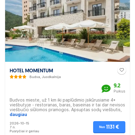
HOTEL MOMENTUM
Budva, Juodkalnija
9.2
Puikus
Budvos mieste, už 1 km iki paplūdimio įsikūrusiame 4*
viešbutyje - restoranas, baras, baseinas ir tai dar nevisos
viešbučio siūlomos pramogos. Apsuptas sodų viešbutis,
visai netoli žymių lankytinų vietų, kavinių, barų ir
daugiau
parduotuvių. Jaukūs kambariai, kuriuose yra visko ko tik
2026-10-15
gali prireikti kokybiškam poilsiui. Puiki vieta šeimoms,
1131 €
7 n.
Nuo
poilsiui poroms ir didesnėms žmonių grupėms.
Pusryčiai ir geriau