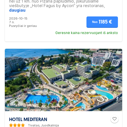
nei už 1 km. nuo Pizana paplūdimio, įsikūrusiame
viešbutyje „Hotel Fagus by Aycon“ yra restoranas,
sezoninis lauko baseinas ir baras, veikia nemokamas
daugiau
belaidis internetas. Šioje apgyvendinimo įstaigoje yra
2026-10-15
numerių šeimoms, įrengta terasa. Viešnagės metu
1185 €
7 n.
Nuo
galėsite atsipalaiduoti saunoje ir naudotis visą parą
Pusryčiai ir geriau
dirbančia registratūra. Viešbutis rekomenduojamas
poroms ir šeimoms.
Geresnė kaina rezervuojant iš anksto
HOTEL MEDITERAN
Tivatas, Juodkalnija