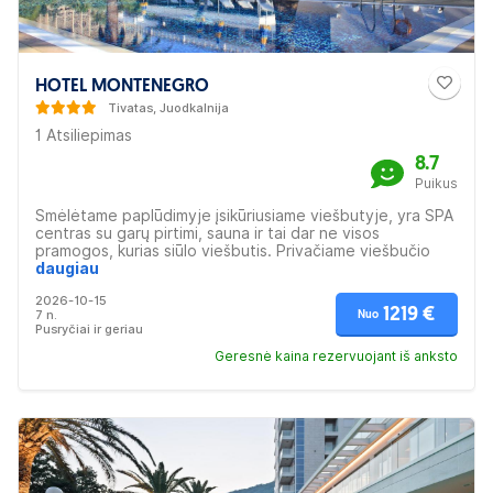
HOTEL MONTENEGRO
Tivatas, Juodkalnija
1 Atsiliepimas
8.7
Puikus
Smėlėtame paplūdimyje įsikūriusiame viešbutyje, yra SPA
centras su garų pirtimi, sauna ir tai dar ne visos
pramogos, kurias siūlo viešbutis. Privačiame viešbučio
paplūdimyje galima atsipalaiduoti ant gultų, ar viešbutį
daugiau
įrengtame baseine, bare mėgautis gėrimais. Viešbučio
2026-10-15
restorane - patiekiami tradiciniai Juodkalnijos virtuvės,
1219 €
7 n.
Nuo
Viduržemio jūros regiono valgiai. Šiuolaikiški kambariai su
Pusryčiai ir geriau
visais patogumais. Tinka poilsiui šeimoms - įvairios
pramogos, baseinas vaikams. Tinka poroms ir didesnėms
Geresnė kaina rezervuojant iš anksto
žmonių grupėms.