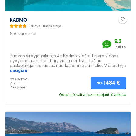
KADMO
Budva, Juodkalnija
5 Atsiliepimai
9.3
Puikus
Budvos širdyje įsikūręs 4* Kadmo viešbutis yra vienas
gyvybingiausių turistinių vietų centras, tačiau
paslaptingai izoliuotas nuo kasdienio šurmulio. Viešbutyje
yra restoranas, baseinas su terasa, kurioje galėsite
daugiau
atsipalaiduoti gurkšnodami mėgstamą gėrimą, o
2026-10-15
atvykstantiems automobiliu viešbutis siūlo uždarą
1484 €
7 n.
Nuo
garažą. Rekomenduojama vykti su šeima arba porose.
Pusryčiai
Geresnė kaina rezervuojant iš anksto