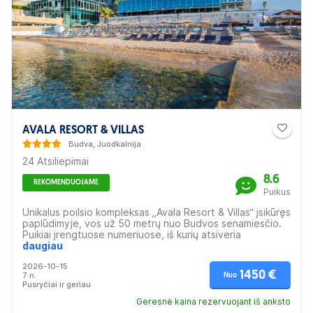
AVALA RESORT & VILLAS
Budva, Juodkalnija
24 Atsiliepimai
8.6
REKOMENDUOJAME
Puikus
Unikalus poilsio kompleksas „Avala Resort & Villas“ įsikūręs
paplūdimyje, vos už 50 metrų nuo Budvos senamiesčio.
Puikiai įrengtuose numeriuose, iš kurių atsiveria
nuostabūs jūros arba kalnų vaizdai. Dėl unikalios
daugiau
viešbučio vietos galėsite leistis į įvairias išvykas ir užsiimti
2026-10-15
įvairia veikla. Čia galima tiesiog mėgautis saule ir
1450 €
7 n.
Nuo
džiaugtis pramogomis jūroje, o reiklesniems svečiams
Pusryčiai ir geriau
rengiamos specialios programos. Nuostabi viea šeimoms
ir poroms.
Geresnė kaina rezervuojant iš anksto