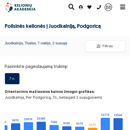
0 700 11007
Poilsinės kelionės į Juodkalniją, Podgoricą
Paskutinė
Juodkalnija, Tivatas, 7 naktys, 2 suaugę
Pažintinės
Egzotinės
Kruizai
Filtras
minutė
kelionės
kelionės
Pasirinkite pageidaujamą trukmę:
7 n.
Orientacinis mažiausios kainos žmogui grafikas:
Juodkalnija, Per Podgoricą, 7n., keliaujant 2 suaugusiems