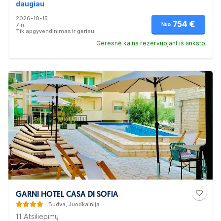
restoranas, kur svečiai gali mėgautis lengvaisiais
daugiau
pusryčiais, baras, bendras poilsio kambarys ir sodas.
2026-10-15
„Splendido MB Apartments“ siūlo 4 žvaigždučių
754 €
7 n.
Nuo
apgyvendinimą su karštųjų versmių vonia ir sūkurine
Tik apgyvendinimas ir geriau
vonia. Viešbutis puikiai tinka šeimoms, poroms.
Geresnė kaina rezervuojant iš anksto
GARNI HOTEL CASA DI SOFIA
Budva, Juodkalnija
11 Atsiliepimų