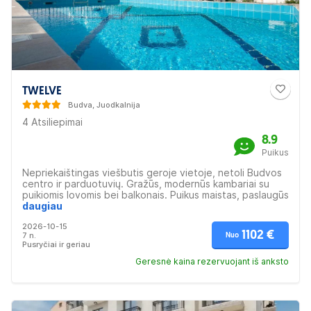
TWELVE
Budva, Juodkalnija
4 Atsiliepimai
8.9
Puikus
Nepriekaištingas viešbutis geroje vietoje, netoli Budvos
centro ir parduotuvių. Gražūs, modernūs kambariai su
puikiomis lovomis bei balkonais. Puikus maistas, paslaugūs
darbuotojai. Ant viešbučio stogo yra nuostabus
daugiau
baseinas. Puikiai tinka šeimoms bei poroms.
2026-10-15
1102 €
7 n.
Nuo
Pusryčiai ir geriau
Geresnė kaina rezervuojant iš anksto