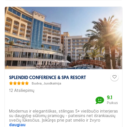
erdvioje terasoje arba šalia baseino.
SPLENDID CONFERENCE & SPA RESORT
Budva, Juodkalnija
12 Atsiliepimų
9.1
Puikus
Modernus ir elegantiškas, stilingas 5* viešbučio interjeras
su daugybę siūlomų pramogų - pateisins net išrankiausių
svečių lūkesčius. Įsikūręs prie pat smėlio ir žvyro
paplūdimio, jis buvo suprojektuotas atsižvelgiant į
daugiau