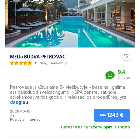
MELIá BUDVA PETROVAC
Budva, Juodkalnija
9.4
Puikus
Petrovace įsikūrusiame 5* viešbutyje - baseinai, galima
atsipalaiduoti sveikatingumo ir SPA centre, saunoje,
atliekamos įvairios grožio ir relaksacijos procedūros, yra
restoranas, kuriame svečių akivaizdoje ruošiamas maistas
daugiau
bei itališki valgiai, baras ir tai dar ne visos pramogos,
2026-10-15
kurias siūlo viešbutis. Tinka poilsiui šeimoms - įvairios
1243 €
7 n.
Nuo
pramogos vaikams, tinka poroms ar didesnėms žmonių
Pusryčiai ir geriau
grupėms. Šiuolaikiškai dekoruotuose kambariuose - visi
patogumai, su terasomis, balkonais ar sūkurinėm voniom ir
Geresnė kaina rezervuojant iš anksto
vaizdais į jūrą ar vietinę gamtą.