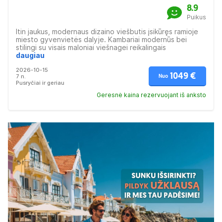
8.9
Puikus
Itin jaukus, modernaus dizaino viešbutis įsikūręs ramioje
miesto gyvenvietės dalyje. Kambariai modernūs bei
stilingi su visais maloniai viešnagei reikalingais
privalumais. Viešbučio restorane galite paragauti
daugiau
tarptautinių žuvies ir mėsos patiekalų, o svečių
2026-10-15
pageidavimu ruošiami ir vietiniai patiekalai. Viešbutis
1049 €
7 n.
Nuo
rekomenduojamas poroms.
Pusryčiai ir geriau
Geresnė kaina rezervuojant iš anksto