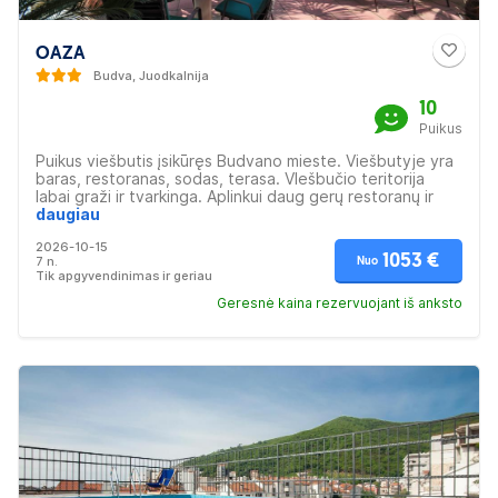
OAZA
Budva, Juodkalnija
10
Puikus
Puikus viešbutis įsikūręs Budvano mieste. Viešbutyje yra
baras, restoranas, sodas, terasa. VIešbučio teritorija
labai graži ir tvarkinga. Aplinkui daug gerų restoranų ir
lankytinų vietų. Aptarnaujantis personalas draugiškas ir
daugiau
profesionalus. Tai puiki vieta šeimoms, poroms ir draugų
2026-10-15
grupėms.
1053 €
7 n.
Nuo
Tik apgyvendinimas ir geriau
Geresnė kaina rezervuojant iš anksto