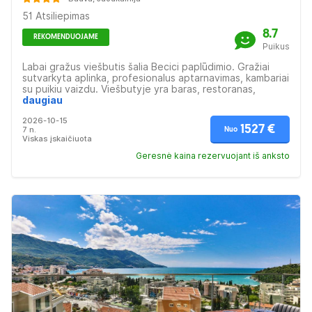
51 Atsiliepimas
8.7
REKOMENDUOJAME
Puikus
Labai gražus viešbutis šalia Becici paplūdimio. Gražiai
sutvarkyta aplinka, profesionalus aptarnavimas, kambariai
su puikiu vaizdu. Viešbutyje yra baras, restoranas,
baseinas, spa centras, sauna. Viešbutis labai tvarkingas ir
daugiau
gražus. Aplinkui daug gerų lankytinų vietų. Viešbutis tinka
2026-10-15
šeimų atostogoms.
1527 €
7 n.
Nuo
Viskas įskaičiuota
Geresnė kaina rezervuojant iš anksto