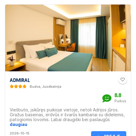
ADMIRAL
Budva, Juodkalnija
8.8
Puikus
Viešbutis, įsikūręs puikioje vietoje, netoli Adrijos jūros.
Gražus baseinas, erdvūs ir švarūs kambariai su didelėmis,
patogiomis lovomis. Labai draugiški bei paslaugūs
darbuotojai, geras maistas. Puikus kainos ir kokybės
daugiau
santykis. Aplinkui daug gerų lankytinų vietų ir restoranų.
2026-10-15
Tai puiki vieta šeimoms, poroms ir draugų grupėms.