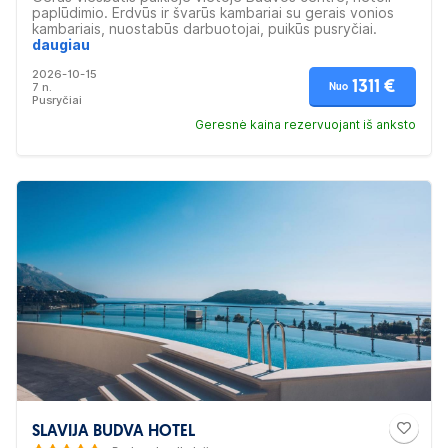
paplūdimio. Erdvūs ir švarūs kambariai su gerais vonios
kambariais, nuostabūs darbuotojai, puikūs pusryčiai.
Viešbučio teritorija labai graži ir tvarkinga. Aplinkui daug
daugiau
restoranų ir lankytinų vietų. Tai puiki vieta šeimoms,
2026-10-15
poroms ir draugų grupėms.
1311 €
7 n.
Nuo
Pusryčiai
Geresnė kaina rezervuojant iš anksto
SLAVIJA BUDVA HOTEL