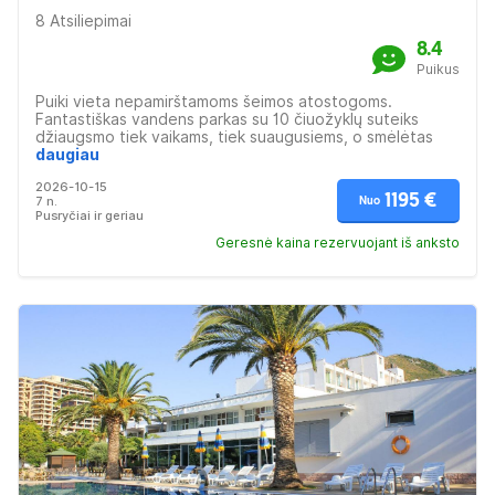
8 Atsiliepimai
8.4
Puikus
Puiki vieta nepamirštamoms šeimos atostogoms.
Fantastiškas vandens parkas su 10 čiuožyklų suteiks
džiaugsmo tiek vaikams, tiek suaugusiems, o smėlėtas
paplūdimys su nemokamomis paslaugomis patiks saulės
daugiau
mylėtojams. Ideali vieta atsipalaiduoti taip pat ir
2026-10-15
viešbučio sveikatingumo ir SPA centre su baseinais,
1195 €
7 n.
Nuo
sūkurine vonia ir saunomis. Viešbučio elegantiški, patogiai
Pusryčiai ir geriau
įrengti kambariai su visais patogumais. Čia taip pat - 3
restoranai, 2 barai ir kavinė. Verta pasivaikščioti iki
Geresnė kaina rezervuojant iš anksto
Budvos centro su žavingu senamiesčiu.