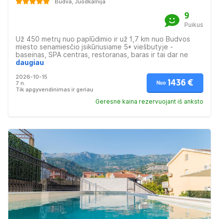
Budva, Juodkalnija
9
Puikus
Už 450 metrų nuo paplūdimio ir už 1,7 km nuo Budvos
miesto senamiesčio įsikūriusiame 5* viešbutyje -
baseinas, SPA centras, restoranas, baras ir tai dar ne
viskas ką siūlo šis viešbutis. Maksimaliai komfortiški
daugiau
kambariai, kuriuose galima rasti visko ko tik gali prireikti
2026-10-15
poilsio metu, su balkonais, iš kurių atsiveria nuostabūs
1436 €
7 n.
Nuo
vaizdai. Tinka poilsiui poroms, šeimoms ar didesnėms
Tik apgyvendinimas ir geriau
žmonių grupėms.
Geresnė kaina rezervuojant iš anksto