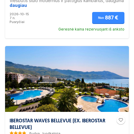
Viešbutis siūlo modernius ir patogius kambarius, dauguma
jų su vaizdu į Tivat įlanką. Svečiams taip pat prieinami
daugiau
konferencijų salės, restoranas, SPA centras ir treniruoklių
2026-10-15
salė.Rekomenduojama poroms
887 €
7 n.
Nuo
Pusryčiai
Geresnė kaina rezervuojant iš anksto
IBEROSTAR WAVES BELLEVUE (EX. IBEROSTAR
BELLEVUE)
Budva, Juodkalnija