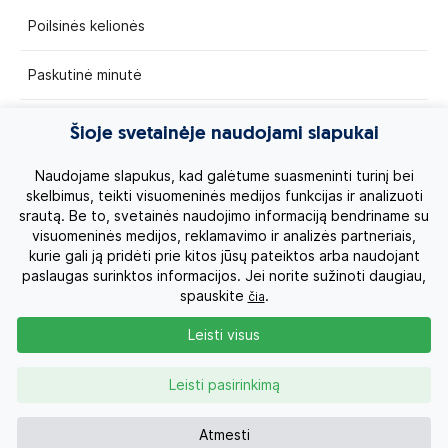
Poilsinės kelionės
Paskutinė minutė
Egzotinės kelionės
Šioje svetainėje naudojami slapukai
Kruizai
Naudojame slapukus, kad galėtume suasmeninti turinį bei
skelbimus, teikti visuomeninės medijos funkcijas ir analizuoti
srautą. Be to, svetainės naudojimo informaciją bendriname su
Kelionės po Lietuvą
visuomeninės medijos, reklamavimo ir analizės partneriais,
kurie gali ją pridėti prie kitos jūsų pateiktos arba naudojant
Apie mus
paslaugas surinktos informacijos. Jei norite sužinoti daugiau,
spauskite
.
čia
Privatumo politika
Leisti visus
Vartotojų teisės
Leisti pasirinkimą
Kontaktai
Atmesti