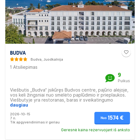
BUDVA
Budva, Juodkalnija
1 Atsiliepimas
9
Puikus
Viešbutis „Budva“ įsikūręs Budvos centre, pajūrio alėjoje,
vos keli žingsniai nuo smėlėto paplūdimio ir prieplaukos.
Viešbutyje yra restoranas, baras ir sveikatingumo
centras. Visame viešbutyje veikia nemokamas belaidis
daugiau
internetas. Kambariuose yra kabelinė televizija, centrinis
2026-10-15
oro kondicionierius, tiesioginė telefono linija ir vonios
1574 €
7 n.
Nuo
kambarys su dušu bei plaukų džiovintuvu. Taip pat
Tik apgyvendinimas ir geriau
numeriuose yra seifas ir mini baras. Viešbučio restorane
siūlomi įvairūs vietinės ir tarptautinės virtuvės patiekalai.
Geresnė kaina rezervuojant iš anksto
Svečiai taip pat gali paragauti gaiviųjų gėrimų ar kokteilių