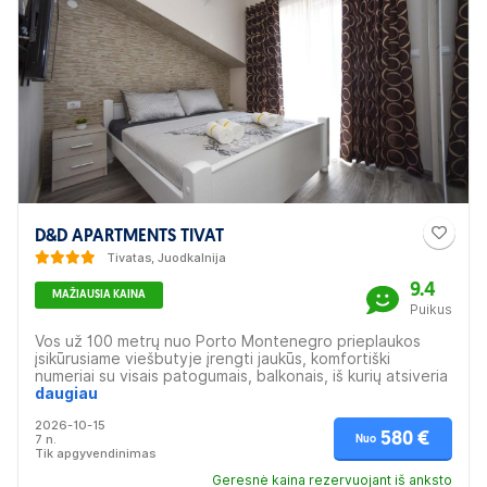
D&D APARTMENTS TIVAT
Tivatas, Juodkalnija
9.4
MAŽIAUSIA KAINA
Puikus
Vos už 100 metrų nuo Porto Montenegro prieplaukos
įsikūrusiame viešbutyje įrengti jaukūs, komfortiški
numeriai su visais patogumais, balkonais, iš kurių atsiveria
Tavito miesto vaizdai. Viešbutyje - vidinis kiemelis,
daugiau
kuriame galima atsipalaiduoti ar sūkurinėje vonioje. Jūra
2026-10-15
plyti vos už 350 metrų nuo viešbučio, netoli - kavinės,
580 €
7 n.
Nuo
barai, prekybos centras. Puiki vieta poroms, šeimoms ar
Tik apgyvendinimas
didesnėms žmonių grupėms.
Geresnė kaina rezervuojant iš anksto