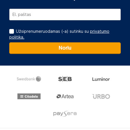
Užsiprenumeruodamas (-a) sutinku su
privatumo
politika.
Noriu