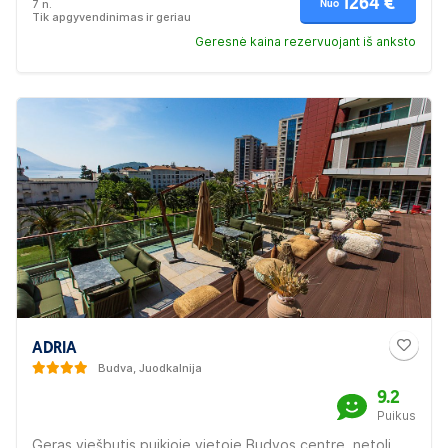
1264 €
7 n.
Nuo
Tik apgyvendinimas ir geriau
Geresnė kaina rezervuojant iš anksto
ADRIA
Budva, Juodkalnija
9.2
Puikus
Geras viešbutis puikioje vietoje Budvos centre, netoli