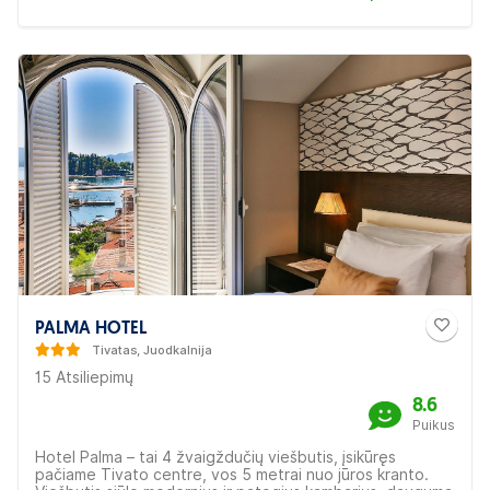
PALMA HOTEL
Tivatas, Juodkalnija
15 Atsiliepimų
8.6
Puikus
Hotel Palma – tai 4 žvaigždučių viešbutis, įsikūręs
pačiame Tivato centre, vos 5 metrai nuo jūros kranto.