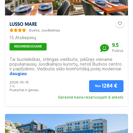
LUSSO MARE
Budva, Juodkalnija
15 Atsiliepimų
9.5
REKOMENDUOJAME
Puikus
Tai šiuolaikiškas, stilingas viešbutis, įsikūręs viename
populiariausių Juodkalnijos kurortų, netoli Budvos centro
ir paplūdimio. Viešbutis siūlo komfortišką poilsį moderniai
įrengtuose kambariuose su visais patogumais. Viešbutyje
daugiau
veikia restoranas, kuriame siūlomi pusryčiai, taip pat yra
2026-10-15
baras. Netoliese rasite daugybę kavinių, parduotuvių ir
1284 €
7 n.
Nuo
pramogų vietų, todėl tai puikus pasirinkimas tiek aktyviam
Pusryčiai ir geriau
poilsiui, tiek ramioms atostogoms.
Geresnė kaina rezervuojant iš anksto