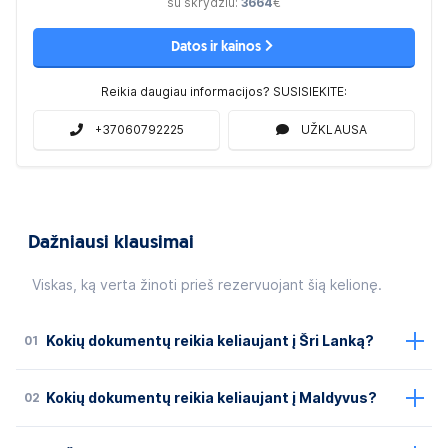
su skrydžiu:
3664
€
Datos ir kainos
Reikia daugiau informacijos? SUSISIEKITE:
+37060792225
UŽKLAUSA
Dažniausi klausimai
Viskas, ką verta žinoti prieš rezervuojant šią kelionę.
01
Kokių dokumentų reikia keliaujant į Šri Lanką?
02
Kokių dokumentų reikia keliaujant į Maldyvus?