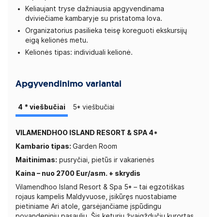
Keliaujant tryse dažniausia apgyvendinama
dviviečiame kambaryje su pristatoma lova.
Organizatorius pasilieka teisę koreguoti ekskursijų
eigą kelionės metu.
Kelionės tipas: individuali kelionė.
Apgyvendinimo variantai
4 * viešbučiai
5* viešbučiai
VILAMENDHOO ISLAND RESORT & SPA 4*
Kambario tipas:
Garden Room
Maitinimas:
pusryčiai, pietūs ir vakarienės
Kaina – nuo 2700 Eur/asm. + skrydis
Vilamendhoo Island Resort & Spa 5* – tai egzotiškas
rojaus kampelis Maldyvuose, įsikūręs nuostabiame
pietiniame Ari atole, garsėjančiame įspūdingu
povandeniniu pasauliu. Šis keturių žvaigždučių kurortas