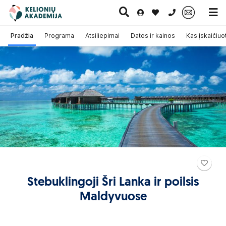
0 700 11007
Pradžia
Programa
Atsiliepimai
Datos ir kainos
Kas įskaičiuo
Paskutinė
Pažintinės
Egzotinės
Kruizai
minutė
kelionės
kelionės
Stebuklingoji Šri Lanka ir poilsis
Maldyvuose