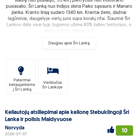
pusiasalio. Šri Lanką nuo Indijos skiria Paiko sąsiauris ir Manaro
įlanka. Kranto liniją sudaro 1340 km. Krantai žemi, dažnai
lagūniniai, daugelyje vietų juos supa koralų rifai. Šiaurinė Šri
Lankos dalis visai lygi, lygumos užima 80% šalies teritorijos, o
pietų vidurio dalyje — k
Daugiau apie Šri Lanką
Patarimai
Viešbučiai
keliaujantiems
Šri Lankoje
į Šri Lanką
Keliautojų atsiliepimai apie kelionę Stebuklingoji Šri
Lanka ir poilsis Maldyvuose
Norvyda
10
2026-07-07