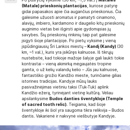
(Matale) prieskonių plantacijas
, kuriose patyrę
gidai papasakos apie čia augančius prieskonius. Čia
galėsime užuosti aromatus ir pamatyti cinamono,
alavijų, imbiero, kardamono ir daugelio kitų prieskonių
auginimo vietas bei išgirsti apie gydomąsias jų
savybes. Šių prieskonių rinkinių taip pat galėsime
įsigyti šioje plantacijoje. Po pietų vyksime į vieną
įspūdingiausių Šri Lankos miestų –
Kandį (Kandy)
(30
km, ~1 val.), kuris yra įsikūręs kalnuose. Iš tikrųjų
nustebsite, kad tokioje mažoje šalyje gali laukti tokie
kontrastai – vieną akimirką mėgaujatės tropine
gamta, o už kelių valandų kelio – Jūs jau kalnuose,
fantastiško grožio Kandžio mieste, turinčiame gilias
istorines tradicijas. Kandyje mūsų lauks
pasivažinėjimas vietiniu taksi (Tuk-Tuk) aplink
Kandžio ežerą, tyrinėjant vietinę kultūrą. Vėliau
apsilankysime
Budos danties šventykloje (Temple
of sacred tooth relic)
. Teigiama, kad šioje
šventykloje iki šiol yra saugoma tikra relikvija – Budos
dantis. Vakarienė ir nakvynė viešbutyje Kandyje.