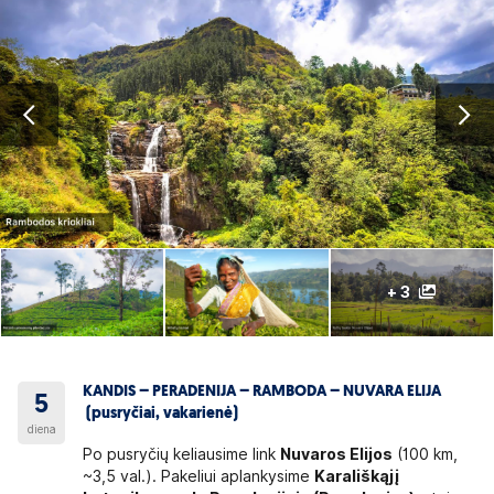
+ 3
KANDIS – PERADENIJA – RAMBODA – NUVARA ELIJA
5
(pusryčiai, vakarienė)
diena
Po pusryčių keliausime link
Nuvaros Elijos
(100 km,
~3,5 val.). Pakeliui aplankysime
Karališkąjį