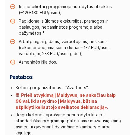
Įėjimo bilietai į programoje nurodytus objektus
(~120-130 EUR/asm.);
Papildomai siūlomos ekskursijos, pramogos ir
paslaugos, nepaminėtos programoje arba
pažymėtos *;
Arbatpinigiai gidams, vairuotojams, nešikams
(rekomenduojama suma dienai – 1-2 EUR/asm.
vairuotojui, 2-3 EUR/asm. gidui);
Asmeninės išlaidos.
Pastabos
Kelionių organizatorius - "Aza tours".
!!! Prieš atvykimą į Maldyvus, ne anksčiau kaip
96 val. iki atvykimo į Maldyvus, būtina
užpildyti
keliautojo sveikatos deklaraciją»
.
Jeigu kelionės aprašyme nenurodyta kitaip –
standartiškai programoje pateikiame mažiausią kainą
asmeniui gyvenant dviviečiame kambaryje arba
kajutėje.