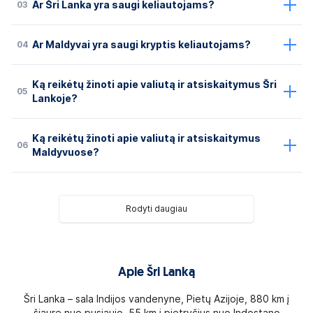
03
Ar Šri Lanka yra saugi keliautojams?
04
Ar Maldyvai yra saugi kryptis keliautojams?
Ką reikėtų žinoti apie valiutą ir atsiskaitymus Šri
05
Lankoje?
Ką reikėtų žinoti apie valiutą ir atsiskaitymus
06
Maldyvuose?
Rodyti daugiau
Apie Šri Lanką
Šri Lanka – sala Indijos vandenyne, Pietų Azijoje, 880 km į
šiaurę nuo pusiaujo, 55 km į pietryčius nuo Indostano