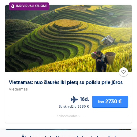
INDIVIDUALI KELIONĖ
Vietnamas: nuo šiaurės iki pietų su poilsiu prie jūros
Vietnamas
16d.
2730 €
Nuo
Su skrydžiu 3680 €
Kelionės datos