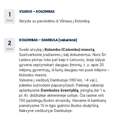
VILNIUS – KOLOMBAS
1
diena
Skrydis su persėdimu iš Vilniaus į Kolombą.
KOLOMBAS – DAMBULA (vakarienė)
2
diena
Sveiki atvykę į
Kolombo (Colombo) miestą
.
Susitvarkome įvažiavimo į šalį dokumentus. Nors Šri
Lankos plotas toks pat kaip ir Lietuvos, šioje šalyje
gyvena septyniskart daugiau žmonių, t. y. apie 20
milijonų gyventojų, iš kurių daugiau nei pusė milijono –
Kolombo mieste.
Vyksime į viešbutį Dambuloje (160 km, ~4 val.),
pakeliui sustodami papusryčiauti. Pailsėję vakarop
aplankysime
Dambulos šventyklą
, įrengtą dar 1 a.
pr. Kr. didžiulėje akmeninėje uoloje. Čia rasime virš
150 įspūdingų Budos atvaizdų. Viename iš kambarių
pamatysime 15 m ilgio gulinčio Budos skulptūrą.
Nakvynė viešbutyje Dambuloje.