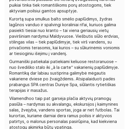
puikiai tinka tiek romantiškoms porų atostogoms, tiek
aktyviam poilsiui gamtos apsuptyje.
Kurortą supa smulkus balto smėlio paplūdimys, žydras
lagūnos vanduo ir spalvingi koraliniai rifai, kuriuos galima
pasiekti tiesiai nuo kranto – tai viena geriausių vietų
paviršiniam nardymui Maldyvuose. Viešbutis siūlo erdvias,
stilingas vilas – tiek paplūdimyje, tiek virš vandens, su
privačiomis terasomis, kai kurios – su sūkurinėmis voniomis
ar tiesioginiu išėjimu į vandenį.
Gurmaniški patiekalai patiekiami keliuose restoranuose –
nuo švediško stalo iki „à la carte“ vakarienių paplūdimyje.
Romantiką dar labiau sustiprina galimybė mėgautis
vakariene dviese po žvaigždėmis. Atsipalaiduoti padės
prabangus SPA centras Duniye Spa, siūlantis rytietiškas
terapijas ir masažus.
Vilamendhoo taip pat garsėja plačia aktyvių pramogų
pasiūla – nardymas su akvalangu, ekskursijos į kaimynines
salas, žvejyba, vandens sportas, joga ar net futbolas. Tai
kurortas, kuriame darniai dera ramus poilsis ir aktyvios
patirtys, o malonus personalas pasirūpina, kad kiekviena
atostogų akimirka būtų ypatinga.