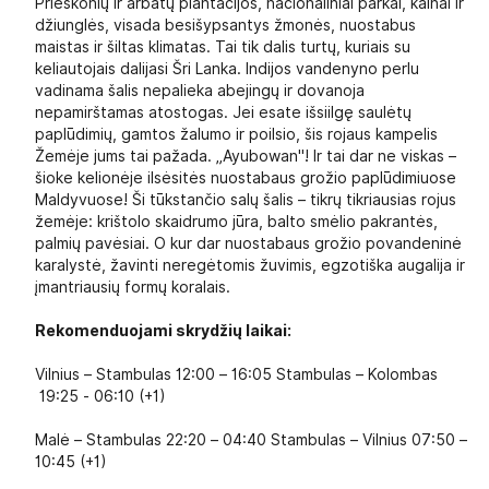
Prieskonių ir arbatų plantacijos, nacionaliniai parkai, kalnai ir
džiunglės, visada besišypsantys žmonės, nuostabus
maistas ir šiltas klimatas. Tai tik dalis turtų, kuriais su
keliautojais dalijasi Šri Lanka. Indijos vandenyno perlu
vadinama šalis nepalieka abejingų ir dovanoja
nepamirštamas atostogas. Jei esate išsiilgę saulėtų
paplūdimių, gamtos žalumo ir poilsio, šis rojaus kampelis
Žemėje jums tai pažada. „Ayubowan"! Ir tai dar ne viskas –
šioke kelionėje ilsėsitės nuostabaus grožio paplūdimiuose
Maldyvuose! Ši tūkstančio salų šalis – tikrų tikriausias rojus
žemėje: krištolo skaidrumo jūra, balto smėlio pakrantės,
palmių pavėsiai. O kur dar nuostabaus grožio povandeninė
karalystė, žavinti neregėtomis žuvimis, egzotiška augalija ir
įmantriausių formų koralais.
Rekomenduojami skrydžių laikai:
Vilnius – Stambulas 12:00 – 16:05 Stambulas – Kolombas
19:25 - 06:10 (+1)
Malė – Stambulas 22:20 – 04:40 Stambulas – Vilnius 07:50 –
10:45 (+1)