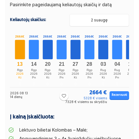
Pasirinkite pageidaujamą keliautojų skaičių ir datą
Keliautojų skaičius:
2 suaugę
2664 €
2026 08 13
Rezervuoti
14 dienų
5328 € visiems
7328 € visiems su skrydžiu
Į kainą įskaičiuota:
Lėktuvo bilietai Kolombas – Malė;
Apgyvendinimas 3 – 4* žvaigždučių viešbučiuose