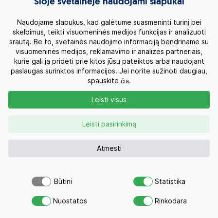
Šioje svetainėje naudojami slapukai
Naudojame slapukus, kad galėtume suasmeninti turinį bei
skelbimus, teikti visuomeninės medijos funkcijas ir analizuoti
srautą. Be to, svetainės naudojimo informaciją bendriname su
visuomeninės medijos, reklamavimo ir analizės partneriais,
kurie gali ją pridėti prie kitos jūsų pateiktos arba naudojant
paslaugas surinktos informacijos. Jei norite sužinoti daugiau,
spauskite
.
čia
Leisti visus
Šri Lankos akcentai ir poilsis prie jūros
Šri Lanka
Leisti pasirinkimą
10d.
1160 €
Nuo
Atmesti
Su skrydžiu 2060 €
Kelionės datos
Būtini
Statistika
Šiuo pasiūlymu šiandien jau
Atsiųsk užklausą
domėjosi 27 žmonės
Nuostatos
Rinkodara
Savo svajonių atostogoms