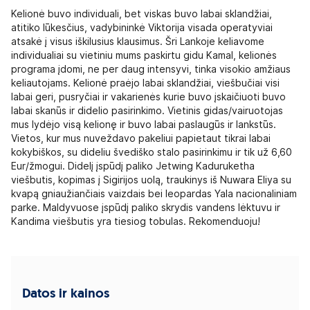
Kelionė buvo individuali, bet viskas buvo labai sklandžiai,
atitiko lūkesčius, vadybininkė Viktorija visada operatyviai
atsakė į visus iškilusius klausimus. Šri Lankoje keliavome
individualiai su vietiniu mums paskirtu gidu Kamal, kelionės
programa įdomi, ne per daug intensyvi, tinka visokio amžiaus
keliautojams. Kelionė praėjo labai sklandžiai, viešbučiai visi
labai geri, pusryčiai ir vakarienės kurie buvo įskaičiuoti buvo
labai skanūs ir didelio pasirinkimo. Vietinis gidas/vairuotojas
mus lydėjo visą kelionę ir buvo labai paslaugūs ir lankstūs.
Vietos, kur mus nuveždavo pakeliui papietaut tikrai labai
kokybiškos, su dideliu švediško stalo pasirinkimu ir tik už 6,60
Eur/žmogui. Didelį įspūdį paliko Jetwing Kaduruketha
viešbutis, kopimas į Sigirijos uolą, traukinys iš Nuwara Eliya su
kvapą gniaužiančiais vaizdais bei leopardas Yala nacionaliniam
parke. Maldyvuose įspūdį paliko skrydis vandens lėktuvu ir
Kandima viešbutis yra tiesiog tobulas. Rekomenduoju!
Datos ir kainos