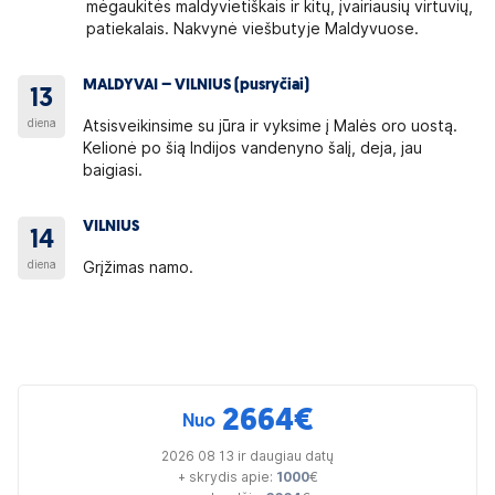
mėgaukitės maldyvietiškais ir kitų, įvairiausių virtuvių,
patiekalais. Nakvynė viešbutyje Maldyvuose.
MALDYVAI – VILNIUS (pusryčiai)
13
diena
Atsisveikinsime su jūra ir vyksime į Malės oro uostą.
Kelionė po šią Indijos vandenyno šalį, deja, jau
baigiasi.
VILNIUS
14
diena
Grįžimas namo.
2664
€
Nuo
2026 08 13 ir daugiau datų
+ skrydis apie:
1000
€