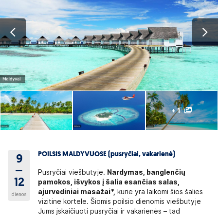
+ 1
POILSIS MALDYVUOSE (pusryčiai, vakarienė)
9
–
Pusryčiai viešbutyje.
Nardymas, banglenčių
12
pamokos, išvykos į šalia esančias salas,
ajurvediniai masažai*,
kurie yra laikomi šios šalies
dienos
vizitine kortele. Šiomis poilsio dienomis viešbutyje
Jums įskaičiuoti pusryčiai ir vakarienės – tad