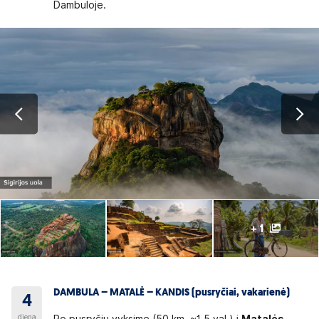
Dambuloje.
+ 1
DAMBULA – MATALĖ – KANDIS (pusryčiai, vakarienė)
4
diena
Po pusryčių vyksime (50 km, ~1,5 val.) į
Matalės