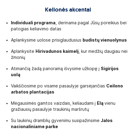
Kelionės akcentai
Individuali programa
, derinama pagal Jūsų poreikius bei
patogias keliavimo datas
Aplankysime uolose prisiglaudusius
budistų vienuolynus
Aplankysite
Hirivadunos kaimelį
, kur medžių daugiau nei
žmonių
Atimančią žadą panoramą išvysime užkopę į
Sigirijos
uolą
Vaikščiosime po visame pasaulyje garsėjančias
Ceilono
arbatos plantacijas
Mėgausimės gamtos vaizdais, keliaudami į
Elą
vienu
gražiausių pasaulyje traukinių maršrutų
Su laukinių dramblių gyvenimu susipažinsime
Jalos
nacionaliniame parke