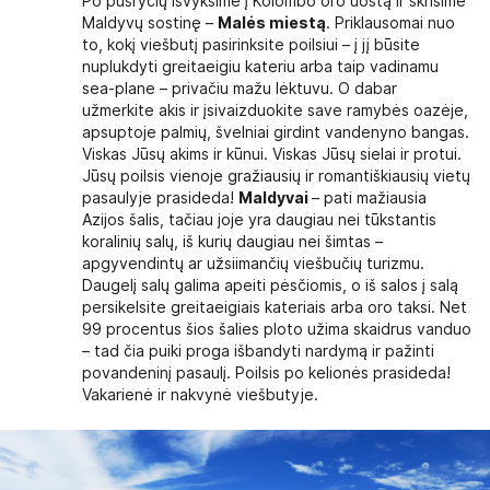
Po pusryčių išvyksime į Kolombo oro uostą ir skrisime
Maldyvų sostinę –
Malės miestą
. Priklausomai nuo
to, kokį viešbutį pasirinksite poilsiui – į jį būsite
nuplukdyti greitaeigiu kateriu arba taip vadinamu
sea-plane – privačiu mažu lėktuvu. O dabar
užmerkite akis ir įsivaizduokite save ramybės oazėje,
apsuptoje palmių, švelniai girdint vandenyno bangas.
Viskas Jūsų akims ir kūnui. Viskas Jūsų sielai ir protui.
Jūsų poilsis vienoje gražiausių ir romantiškiausių vietų
pasaulyje prasideda!
Maldyvai
– pati mažiausia
Azijos šalis, tačiau joje yra daugiau nei tūkstantis
koralinių salų, iš kurių daugiau nei šimtas –
apgyvendintų ar užsiimančių viešbučių turizmu.
Daugelį salų galima apeiti pėsčiomis, o iš salos į salą
persikelsite greitaeigiais kateriais arba oro taksi. Net
99 procentus šios šalies ploto užima skaidrus vanduo
– tad čia puiki proga išbandyti nardymą ir pažinti
povandeninį pasaulį. Poilsis po kelionės prasideda!
Vakarienė ir nakvynė viešbutyje.