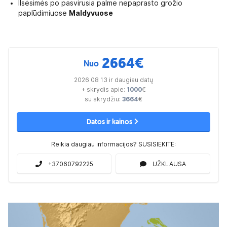
Ilsėsimės po pasvirusia palme nepaprasto grožio
paplūdimiuose
Maldyvuose
2664
€
Nuo
2026 08 13 ir daugiau datų
+ skrydis apie:
1000
€
su skrydžiu:
3664
€
Datos ir kainos
Reikia daugiau informacijos? SUSISIEKITE:
+37060792225
UŽKLAUSA