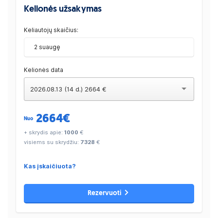
Kelionės užsakymas
Keliautojų skaičius:
2 suaugę
Kelionės data
2026.08.13 (14 d.) 2664 €
2664
€
Nuo
+ skrydis apie:
1000
€
visiems su skrydžiu:
7328
€
Kas įskaičiuota?
Rezervuoti