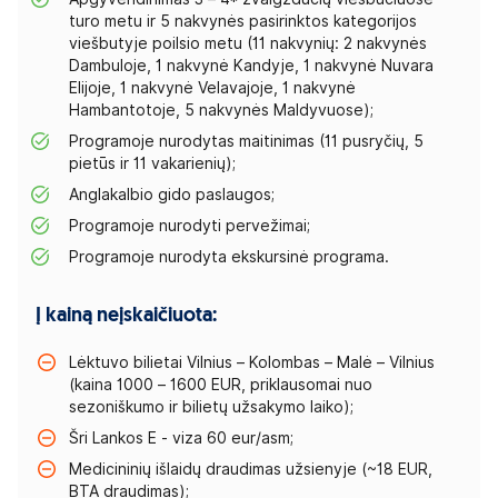
turo metu ir 5 nakvynės pasirinktos kategorijos
viešbutyje poilsio metu (11 nakvynių: 2 nakvynės
Dambuloje, 1 nakvynė Kandyje, 1 nakvynė Nuvara
Elijoje, 1 nakvynė Velavajoje, 1 nakvynė
Hambantotoje, 5 nakvynės Maldyvuose);
Programoje nurodytas maitinimas (11 pusryčių, 5
pietūs ir 11 vakarienių);
Anglakalbio gido paslaugos;
Programoje nurodyti pervežimai;
Programoje nurodyta ekskursinė programa.
Į kainą neįskaičiuota:
Lėktuvo bilietai Vilnius – Kolombas – Malė – Vilnius
(kaina 1000 – 1600 EUR, priklausomai nuo
sezoniškumo ir bilietų užsakymo laiko);
Šri Lankos E - viza 60 eur/asm;
Medicininių išlaidų draudimas užsienyje (~18 EUR,
BTA draudimas);