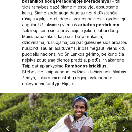
botanikos sodą Peradenijoje (Peradeniya)
– tai
tikra ramybės oazė šiame miestelyje, apsuptame
kalnų. Šiame sode auga daugiau nei 4 tūkstančiai
rūšių augalų – orchidėjos, įvairios palmės ir gydomieji
augalai. Užsuksime į vieną iš
arbatos perdirbimo
fabrikų
, kurių šioje provincijoje įsikūrę labai daug.
Mums papasakos, kaip ši arbata renkama,
džiovinama, rūšiuojama, čia pat galėsime šios arbatos
nusipirkti sau ar lauktuvėms, ir pasimėgauti vienu kitu
puodeliu nacionalinio Šri Lankos gėrimo, be kurio čia
neįsivaizduojama dienos pradžia, pietūs ir vakarienė.
Taip pat aplankysime
Rambodos krioklius
.
Stebėsime, kaip vanduo leidžiasi stačiais uolų šlaitais
žemyn, sukurdami nustabų reginį. Vakarienė ir
nakvynė viešbutyje Elijoje.