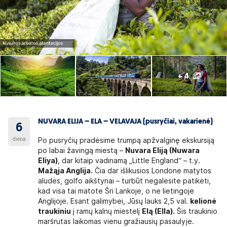
+ 4
NUVARA ELIJA – ELA – VELAVAJA (pusryčiai, vakarienė)
6
diena
Po pusryčių pradėsime trumpą apžvalginę ekskursiją
po labai žavingą miestą –
Nuvara Eliją (Nuwara
Eliya)
, dar kitaip vadinamą „Little England“ – t.y.
Mažąja Anglija.
Čia dar išlikusios Londone matytos
aludės, golfo aikštynai – turbūt negalėsite patikėti,
kad visa tai matote Šri Lankoje, o ne lietingoje
Anglijoje. Esant galimybei, Jūsų lauks 2,5 val.
kelionė
traukiniu
į ramų kalnų miestelį
Elą (Ella).
Šis traukinio
maršrutas laikomas vienu gražiausių pasaulyje.