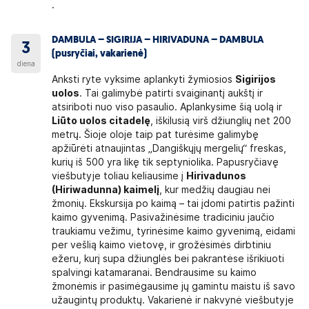
.
DAMBULA – SIGIRIJA – HIRIVADUNA – DAMBULA
3
(pusryčiai, vakarienė)
diena
Anksti ryte vyksime aplankyti žymiosios
Sigirijos
uolos
. Tai galimybė patirti svaiginantį aukštį ir
atsiriboti nuo viso pasaulio. Aplankysime šią uolą ir
Liūto uolos citadelę
, iškilusią virš džiunglių net 200
metrų. Šioje oloje taip pat turėsime galimybę
apžiūrėti atnaujintas „Dangiškųjų mergelių“ freskas,
kurių iš 500 yra likę tik septyniolika. Papusryčiavę
viešbutyje toliau keliausime į
Hirivadunos
(Hiriwadunna) kaimelį
, kur medžių daugiau nei
žmonių. Ekskursija po kaimą – tai įdomi patirtis pažinti
kaimo gyvenimą. Pasivažinėsime tradiciniu jaučio
traukiamu vežimu, tyrinėsime kaimo gyvenimą, eidami
per vešlią kaimo vietovę, ir grožėsimės dirbtiniu
ežeru, kurį supa džiunglės bei pakrantėse išrikiuoti
spalvingi katamaranai. Bendrausime su kaimo
žmonėmis ir pasimėgausime jų gamintu maistu iš savo
užaugintų produktų. Vakarienė ir nakvynė viešbutyje