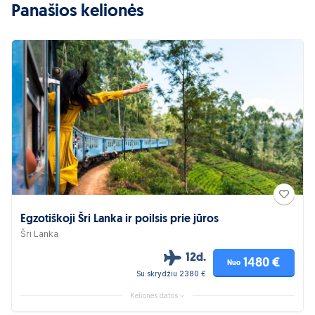
Panašios kelionės
Egzotiškoji Šri Lanka ir poilsis prie jūros
Šri Lanka
12d.
1480 €
Nuo
Su skrydžiu 2380 €
Kelionės datos