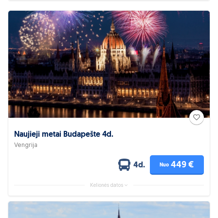
Naujieji metai Budapešte 4d.
Vengrija
449 €
4d.
Nuo
Kelionės datos