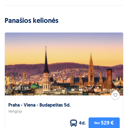
Panašios kelionės
Praha - Viena - Budapeštas 5d.
Vengrija
529 €
4d.
Nuo