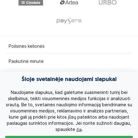
Poilsinės kelionės
Paskutinė minutė
Egzotinės kelionės
Šioje svetainėje naudojami slapukai
Kruizai
Naudojame slapukus, kad galėtume suasmeninti turinį bei
skelbimus, teikti visuomeninės medijos funkcijas ir analizuoti
srautą. Be to, svetainės naudojimo informaciją bendriname su
Kelionės po Lietuvą
visuomeninės medijos, reklamavimo ir analizės partneriais,
kurie gali ją pridėti prie kitos jūsų pateiktos arba naudojant
Apie mus
paslaugas surinktos informacijos. Jei norite sužinoti daugiau,
spauskite
.
čia
Privatumo politika