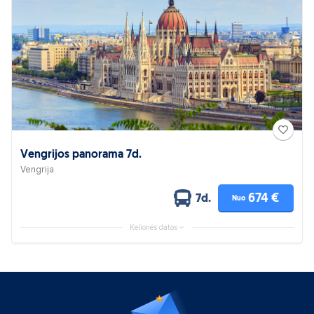
Vengrijos panorama 7d.
Vengrija
674 €
7d.
Nuo
Kelionės datos