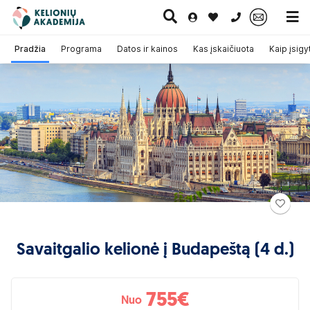
0 700 11007
Pradžia
Programa
Datos ir kainos
Kas įskaičiuota
Kaip įsigyt
Paskutinė
Pažintinės
Egzotinės
Kruizai
minutė
kelionės
kelionės
Savaitgalio kelionė į Budapeštą (4 d.)
755
€
Nuo