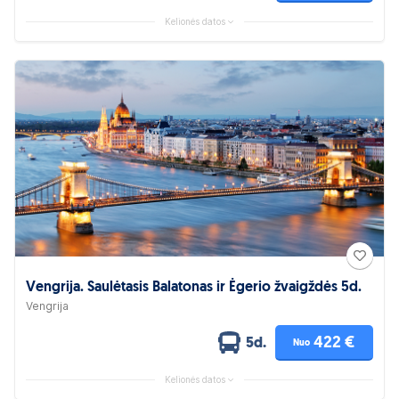
Kelionės datos
Vengrija. Saulėtasis Balatonas ir Ėgerio žvaigždės 5d.
Vengrija
422 €
5d.
Nuo
Kelionės datos