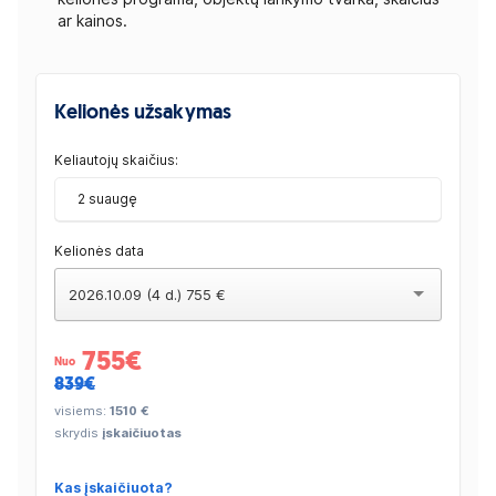
ar kainos.
Kelionės užsakymas
Keliautojų skaičius:
2 suaugę
Kelionės data
2026.10.09 (4 d.) 755 €
755
€
Nuo
839€
visiems:
1510 €
skrydis
įskaičiuotas
Kas įskaičiuota?