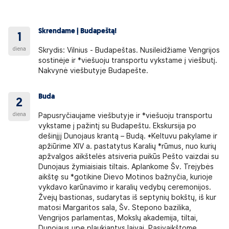
Skrendame į Budapeštą!
1
diena
Skrydis: Vilnius - Budapeštas. Nusileidžiame Vengrijos
sostinėje ir *viešuoju transportu vykstame į viešbutį.
Nakvynė viešbutyje Budapešte.
Buda
2
diena
Papusryčiaujame viešbutyje ir *viešuoju transportu
vykstame į pažintį su Budapeštu. Ekskursija po
dešinįjį Dunojaus krantą – Budą. *Keltuvu pakylame ir
apžiūrime XIV a. pastatytus Karalių *rūmus, nuo kurių
apžvalgos aikštelės atsiveria puikūs Pešto vaizdai su
Dunojaus žymiaisiais tiltais. Aplankome Šv. Trejybės
aikštę su *gotikine Dievo Motinos bažnyčia, kurioje
vykdavo karūnavimo ir karalių vedybų ceremonijos.
Žvejų bastionas, sudarytas iš septynių bokštų, iš kur
matosi Margaritos sala, Šv. Stepono bazilika,
Vengrijos parlamentas, Mokslų akademija, tiltai,
Dunojaus upe plaukiantys laivai. Pasivaikštome