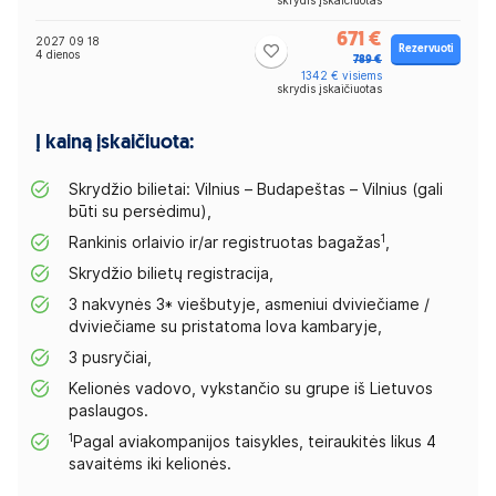
skrydis įskaičiuotas
671 €
2027 09 18
Rezervuoti
4 dienos
789 €
1342 € visiems
skrydis įskaičiuotas
Į kainą įskaičiuota:
Skrydžio bilietai: Vilnius – Budapeštas – Vilnius (gali
būti su persėdimu),
1
Rankinis orlaivio ir/ar registruotas bagažas
,
Skrydžio bilietų registracija,
3 nakvynės 3* viešbutyje, asmeniui dviviečiame /
dviviečiame su pristatoma lova kambaryje,
3 pusryčiai,
Kelionės vadovo, vykstančio su grupe iš Lietuvos
paslaugos.
1
Pagal aviakompanijos taisykles, teiraukitės likus 4
savaitėms iki kelionės.