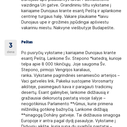
vaizdinga Uri gatve. Grandininiu tiltu vykstame į
kairiajame Dunojaus krante esantį Peštą ir aplankome
centrinę turgaus halę. Vakare plaukiame *laivu
Dunojaus upe ir grožimės įspūdingai apšviestu
vakariniu miestu. Nakvynė viešbutyje Budapešte.
Peštas
3
diena
Po pusryčių vykstame į kairiajame Dunojaus krante
esantį Peštą. Lankome Šv. Stepono *katedrą, kurioje
telpa apie 8 000 tikinčiųjų. Joje saugoma Šv.
Stepono, pirmojo Vengrijos karaliaus,
ranka. Vykstame pagrindinės senamiesčio arterijos –
Vaci gatvelės link. Pakeliui sustojame Vorosmarty
aikštėje, pasimėgauti kava ir paragauti tradicinių
desertų. Esant galimybei, lankome didžiausią ir
gražiausiai dekoruotą pastatą visoje šalyje –
neogotikinius Parlamento **rūmus, kurie primena
milžinišką gotikinę bažnyčią. Lankome didžiąją
**sinagogą Dohány gatvėje. Tai didžiausia sinagoga
Europoje ir antra pagal dydį pasaulyje. Vykstame į
Didvyrių aikštę, kurią supa du svarbūs pastatai –