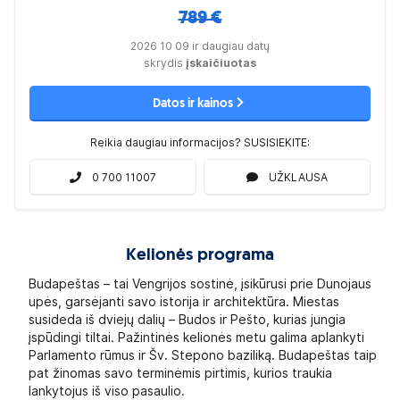
789 €
2026 10 09 ir daugiau datų
skrydis
įskaičiuotas
Datos ir kainos
Reikia daugiau informacijos? SUSISIEKITE:
0 700 11007
UŽKLAUSA
Kelionės programa
Budapeštas – tai Vengrijos sostinė, įsikūrusi prie Dunojaus
upės, garsėjanti savo istorija ir architektūra. Miestas
susideda iš dviejų dalių – Budos ir Pešto, kurias jungia
įspūdingi tiltai. Pažintinės kelionės metu galima aplankyti
Parlamento rūmus ir Šv. Stepono baziliką. Budapeštas taip
pat žinomas savo terminėmis pirtimis, kurios traukia
lankytojus iš viso pasaulio.