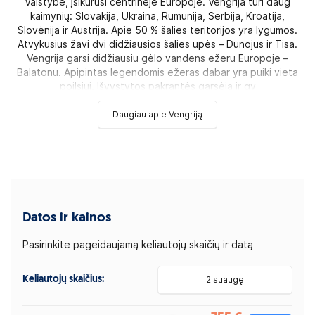
Valstybė, įsikūrusi centrinėje Europoje. Vengrija turi daug
kaimynių: Slovakija, Ukraina, Rumunija, Serbija, Kroatija,
Slovėnija ir Austrija. Apie 50 % šalies teritorijos yra lygumos.
Atvykusius žavi dvi didžiausios šalies upės – Dunojus ir Tisa.
Vengrija garsi didžiausiu gėlo vandens ežeru Europoje –
Balatonu. Apipintas legendomis ežeras dabar yra puiki vieta
poilsiui. Išvystytos pakrantės garsėja ir gy
Daugiau apie Vengriją
Datos ir kainos
Pasirinkite pageidaujamą keliautojų skaičių ir datą
Keliautojų skaičius:
2 suaugę