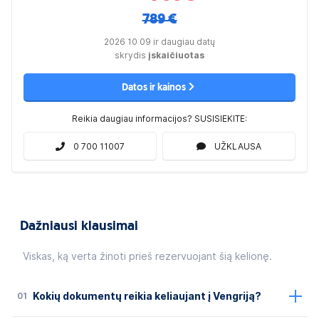
789 €
2026 10 09 ir daugiau datų
skrydis
įskaičiuotas
Datos ir kainos
Reikia daugiau informacijos? SUSISIEKITE:
0 700 11007
UŽKLAUSA
Dažniausi klausimai
Viskas, ką verta žinoti prieš rezervuojant šią kelionę.
01
Kokių dokumentų reikia keliaujant į Vengriją?