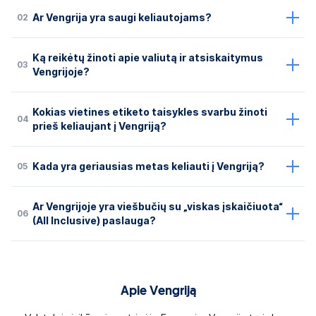
02
Ar Vengrija yra saugi keliautojams?
Ką reikėtų žinoti apie valiutą ir atsiskaitymus
03
Vengrijoje?
Kokias vietines etiketo taisykles svarbu žinoti
04
prieš keliaujant į Vengriją?
05
Kada yra geriausias metas keliauti į Vengriją?
Ar Vengrijoje yra viešbučių su „viskas įskaičiuota“
06
(All Inclusive) paslauga?
Apie Vengriją