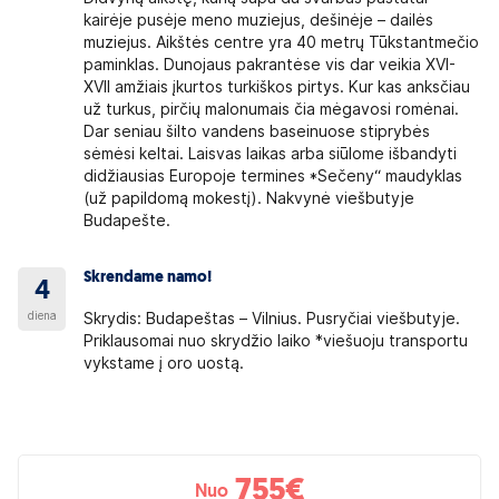
kairėje pusėje meno muziejus, dešinėje – dailės
muziejus. Aikštės centre yra 40 metrų Tūkstantmečio
paminklas. Dunojaus pakrantėse vis dar veikia XVI-
XVII amžiais įkurtos turkiškos pirtys. Kur kas anksčiau
už turkus, pirčių malonumais čia mėgavosi romėnai.
Dar seniau šilto vandens baseinuose stiprybės
sėmėsi keltai. Laisvas laikas arba siūlome išbandyti
didžiausias Europoje termines *Sečeny“ maudyklas
(už papildomą mokestį). Nakvynė viešbutyje
Budapešte.
Skrendame namo!
4
diena
Skrydis: Budapeštas – Vilnius. Pusryčiai viešbutyje.
Priklausomai nuo skrydžio laiko *viešuoju transportu
vykstame į oro uostą.
755
€
Nuo