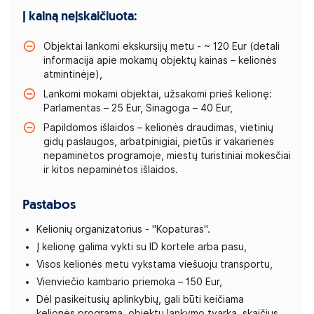
Į kainą neįskaičiuota:
Objektai lankomi ekskursijų metu - ~ 120 Eur (detali
informacija apie mokamų objektų kainas – kelionės
atmintinėje),
Lankomi mokami objektai, užsakomi prieš kelionę:
Parlamentas – 25 Eur, Sinagoga – 40 Eur,
Papildomos išlaidos – kelionės draudimas, vietinių
gidų paslaugos, arbatpinigiai, pietūs ir vakarienės
nepaminėtos programoje, miestų turistiniai mokesčiai
ir kitos nepaminėtos išlaidos.
Pastabos
Kelionių organizatorius - "Kopaturas".
Į kelionę galima vykti su ID kortele arba pasu,
Visos kelionės metu vykstama viešuoju transportu,
Vienviečio kambario priemoka – 150 Eur,
Dėl pasikeitusių aplinkybių, gali būti keičiama
kelionės programa, objektų lankymo tvarka, skaičius