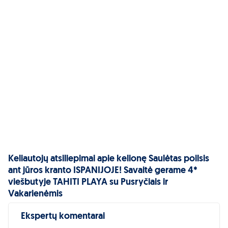
vaikiškos kėdutės restorane; periodiškai vyksta pramoginiai
renginiai vaikams; yra specialus valgiaraštis vaikams.
Viešbučio aprašymas »
Keliautojų atsiliepimai apie kelionę Saulėtas poilsis
ant jūros kranto ISPANIJOJE! Savaitė gerame 4*
viešbutyje TAHITI PLAYA su Pusryčiais ir
Vakarienėmis
Ekspertų komentarai