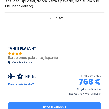
Labai geri įspūdžiai, tik orai kartais pavedė, bet jau čia nuo
Jūsų nepriklauso:)
Rodyti daugiau
TAHITI PLAYA 4*
Barselonos pakrantė, Ispanija
Vieta žemėlapyje
Kaina asmeniui:
HB
7n.
4
768
€
Kas įskaičiuota?
Skrydis įskaičiuotas
Kaina visiems:
2304 €
Datos ir kainos