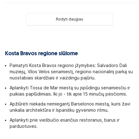
Rodyti daugiau
Kosta Bravos regione siūlome
Pamatyti Kosta Bravos regiono įžymybes: Salvadoro Dali
muziejų, Vilos Velos senamiestį, regiono nacionalinį parką su
nuostabiais skardžiais ir vaizdingu pajūriu.
Aplankyti Tossa de Mar miestą su įspūdingu senamiesčiu ir
puikiais paplūdimiais. Iki jo - tik apie 15 minučių pėsčiomis.
Apžiūrėti niekada nemiegantį Barselonos miestą, kuris žavi
unikalia architektūra ir Ispanišku gyvenimo ritmu.
Aplankyti prie viešbučio esančius restoranus, barus ir
parduotuves.