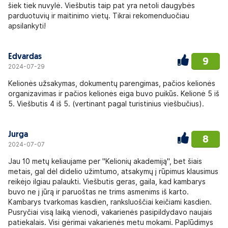
šiek tiek nuvylė. Viešbutis taip pat yra netoli daugybės
parduotuvių ir maitinimo vietų. Tikrai rekomenduočiau
apsilankyti!
Edvardas
9
2024-07-29
Kelionės užsakymas, dokumentų parengimas, pačios kelionės
organizavimas ir pačios kelionės eiga buvo puikūs. Kelionė 5 iš
5. Viešbutis 4 iš 5. (vertinant pagal turistinius viešbučius).
Jurga
8
2024-07-07
Jau 10 metų keliaujame per "Kelionių akademiją", bet šiais
metais, gal dėl didelio užimtumo, atsakymų į rūpimus klausimus
reikėjo ilgiau palaukti. Viešbutis geras, gaila, kad kambarys
buvo ne į jūrą ir paruoštas ne trims asmenims iš karto.
Kambarys tvarkomas kasdien, ranksluoščiai keičiami kasdien.
Pusryčiai visą laiką vienodi, vakarienės pasipildydavo naujais
patiekalais. Visi gėrimai vakarienės metu mokami. Paplūdimys