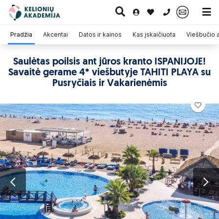
0 700 11007
Pradžia
Akcentai
Datos ir kainos
Kas įskaičiuota
Viešbučio
Saulėtas poilsis ant jūros kranto ISPANIJOJE!
Savaitė gerame 4* viešbutyje TAHITI PLAYA su
Paskutinė
Pažintinės
Egzotinės
Kruizai
minutė
kelionės
kelionės
Pusryčiais ir Vakarienėmis