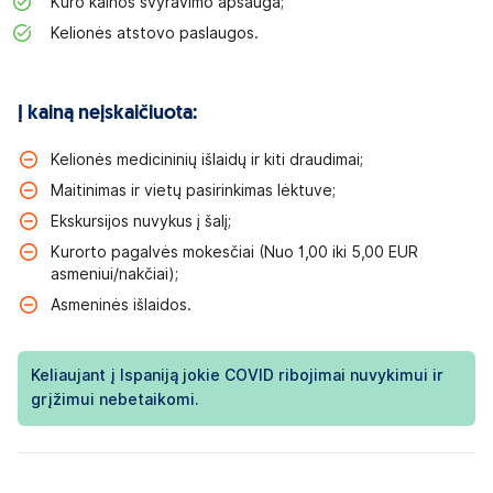
Kuro kainos svyravimo apsauga;
Kelionės atstovo paslaugos.
Į kainą neįskaičiuota:
Kelionės medicininių išlaidų ir kiti draudimai;
Maitinimas ir vietų pasirinkimas lėktuve;
Ekskursijos nuvykus į šalį;
Kurorto pagalvės mokesčiai (Nuo 1,00 iki 5,00 EUR
asmeniui/nakčiai);
Asmeninės išlaidos.
Keliaujant į Ispaniją jokie COVID ribojimai nuvykimui ir
grįžimui nebetaikomi.