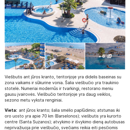
+ 6
Viešbutis ant jūros kranto, teritorijoje yra didelis baseinas su
zona vaikams ir sūkurine vonia. Šalia viešbučio yra traukinio
stotelė. Numeriai modernūs ir tvarkingi, restorano meniu
gausu įvairovės. Viešbučio teritorijoje yra daug veiklos,
sezono metu vyksta renginiai.
Vieta:
ant jūros kranto; šalia smėlio paplūdimio; atstumas iki
oro uosto yra apie 70 km (Barselonos); viešbutis yra kurorto
centre (Santa Suzanos); atvykimo ir išvykimo dieną autobusas
neprivažiuoja prie viešbučio, svečiams reikia eiti pėsčiomis