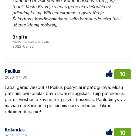
kambarių beveik nebuvo. Kambariai su vaizdu į jūrą-
tobuli. Kosta Bravoje vienas geresnių viešbučių už
priimtiną kainą. Wifi nemokamas registratūroje.
Šaldytuvo, kondicionieriaus, seifo kambaryje nėra (visi
už papildomą mokestį).
Brigita
Kelionių specialistas
2022-02-22
Paulius
10
2026-04-30
Labai geras viešbutis! Puikūs pusryčiai ir patogi lova. Mūsų
patirtimi personalas buvo labai draugiškas. Taip pat skanūs
pietūs viešbučio kavinėje ir gražus baseinas. Paplūdimys yra
mažiau nei 3 minučių pėsčiomis nuo viešbučio. Tikrai
rekomenduojame!
Rolandas
10
2026-04-29