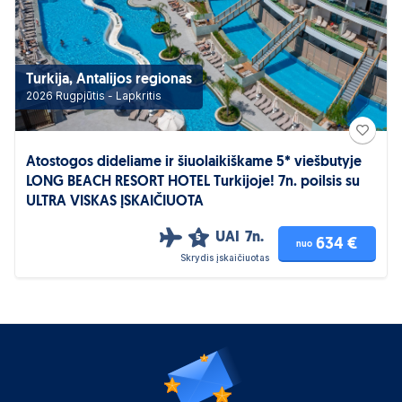
Turkija, Antalijos regionas
2026 Rugpjūtis - Lapkritis
Atostogos dideliame ir šiuolaikiškame 5* viešbutyje
LONG BEACH RESORT HOTEL Turkijoje! 7n. poilsis su
ULTRA VISKAS ĮSKAIČIUOTA
UAI
7n.
5
634 €
nuo
Skrydis įskaičiuotas