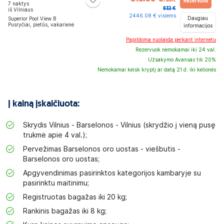
/asm.
Rezervuoti
7 naktys
832 €
iš Vilniaus
2446.08 € visiems
Daugiau
Superior Pool View B
Pusryčiai, pietūs, vakarienė
informacijos
Papildoma nuolaida perkant internetu
Rezervuok nemokamai iki 24 val.
Užsakymo Avansas tik 20%
Nemokamai keisk kryptį ar datą 21 d. iki kelionės
Į kainą įskaičiuota:
Skrydis Vilnius - Barselonos - Vilnius (skrydžio į vieną pusę
trukmė apie 4 val.);
Pervežimas Barselonos oro uostas - viešbutis -
Barselonos oro uostas;
Apgyvendinimas pasirinktos kategorijos kambaryje su
pasirinktu maitinimu;
Registruotas bagažas iki 20 kg;
Rankinis bagažas iki 8 kg;