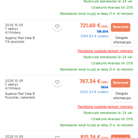
Rezervuok nemokamai iki 24 val.
Užsakymo Avansas tik 20%
Nemokamai keisk kryptį ar datą 21 d. iki kelionės
2026 10 09
721.60 €
/asm.
Rezervuoti
7 naktys
736.33 €
iš Vilniaus
2164.82 € visiems
Daugiau
Superior Pool View B
Tik pusryčiai
informacijos
Papildoma nuolaida perkant internetu
Rezervuok nemokamai iki 24 val.
Užsakymo Avansas tik 20%
Nemokamai keisk kryptį ar datą 21 d. iki kelionės
2026 10 09
767.34 €
/asm.
Rezervuoti
7 naktys
783 €
iš Vilniaus
2302.02 € visiems
Daugiau
Superior Pool View B
Pusryčiai, vakarienė
informacijos
Papildoma nuolaida perkant internetu
Rezervuok nemokamai iki 24 val.
Užsakymo Avansas tik 20%
Nemokamai keisk kryptį ar datą 21 d. iki kelionės
2026 10 09
815.36 €