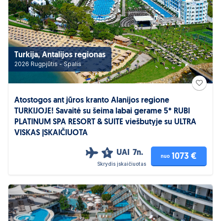
Turkija, Antalijos regionas
2026 Rugpjūtis - Spalis
Atostogos ant jūros kranto Alanijos regione
TURKIJOJE! Savaitė su šeima labai gerame 5* RUBI
PLATINUM SPA RESORT & SUITE viešbutyje su ULTRA
VISKAS ĮSKAIČIUOTA
UAI
7n.
5
1073 €
nuo
Skrydis įskaičiuotas