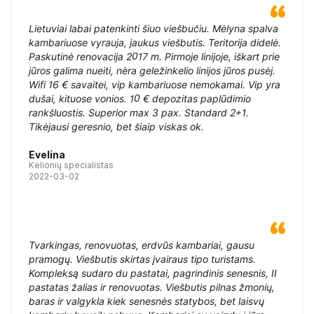
Lietuviai labai patenkinti šiuo viešbučiu. Mėlyna spalva
kambariuose vyrauja, jaukus viešbutis. Teritorija didelė.
Paskutinė renovacija 2017 m. Pirmoje linijoje, iškart prie
jūros galima nueiti, nėra geležinkelio linijos jūros pusėj.
Wifi 16 € savaitei, vip kambariuose nemokamai. Vip yra
dušai, kituose vonios. 10 € depozitas paplūdimio
rankšluostis. Superior max 3 pax. Standard 2+1.
Tikėjausi geresnio, bet šiaip viskas ok.
Evelina
Kelionių specialistas
2022-03-02
Tvarkingas, renovuotas, erdvūs kambariai, gausu
pramogų. Viešbutis skirtas įvairaus tipo turistams.
Kompleksą sudaro du pastatai, pagrindinis senesnis, II
pastatas žalias ir renovuotas. Viešbutis pilnas žmonių,
baras ir valgykla kiek senesnės statybos, bet laisvų