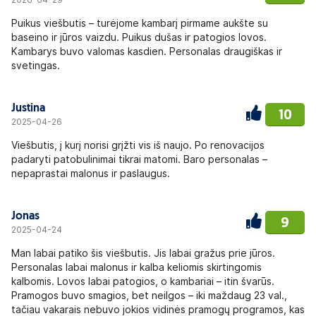
Puikus viešbutis – turėjome kambarį pirmame aukšte su
baseino ir jūros vaizdu. Puikus dušas ir patogios lovos.
Kambarys buvo valomas kasdien. Personalas draugiškas ir
svetingas.
Justina
10
2025-04-26
Viešbutis, į kurį norisi grįžti vis iš naujo. Po renovacijos
padaryti patobulinimai tikrai matomi. Baro personalas –
nepaprastai malonus ir paslaugus.
Jonas
9
2025-04-24
Man labai patiko šis viešbutis. Jis labai gražus prie jūros.
Personalas labai malonus ir kalba keliomis skirtingomis
kalbomis. Lovos labai patogios, o kambariai – itin švarūs.
Pramogos buvo smagios, bet neilgos – iki maždaug 23 val.,
tačiau vakarais nebuvo jokios vidinės pramogų programos, kas