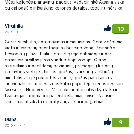
Mūsų kelionės planavimui padėjusi vadybininkė Aksana viską
puikiai pasiūlė ir išaiškino kelionės detales, tobulinti nėra ką
Virginija
10
2019-10-01
Geras viešbutis, aptarnavimas ir maitinimas. Gera viešbučio
vieta ir kambarių orientacija su baseino zona, išeinančia
tiesiogiai į pliažą. Puikus oras rugsėjo pabaigoje ir dar
pakankamai šiltas jūros vanduo šioje zonoje. Geros
susisiekimo ir papildomų pažintinių, pramoginių kelionių
galimybės vietoje. Jaukus, gražus, tvarkingų viešbučių
miestelis visoje pakrantės zonoje, gražus panoraminis
individualių namelių vaizdas kalno papėdėje dienos ir vakaro
šviesoje... Nepavedė... Visi dokumentai sutvarkyti laiku ir
tvarkingai, informacija pateikta išsamiai, į visus iškilusius
klausimus atsakyta operatyviai, aiškiai ir pagarbiai.
Diana
9
2018-05-21