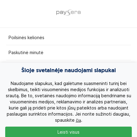
Poilsinės kelionės
Paskutinė minutė
Egzotinės kelionės
Šioje svetainėje naudojami slapukai
Kruizai
Naudojame slapukus, kad galėtume suasmeninti turinį bei
skelbimus, teikti visuomeninės medijos funkcijas ir analizuoti
srautą. Be to, svetainės naudojimo informaciją bendriname su
Kelionės po Lietuvą
visuomeninės medijos, reklamavimo ir analizės partneriais,
kurie gali ją pridėti prie kitos jūsų pateiktos arba naudojant
Apie mus
paslaugas surinktos informacijos. Jei norite sužinoti daugiau,
spauskite
.
čia
Privatumo politika
Leisti visus