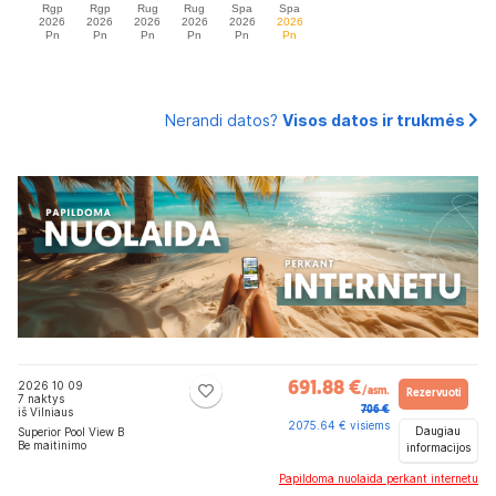
Nerandi datos?
Visos datos ir trukmės
2026 10 09
691.88 €
/asm.
Rezervuoti
7 naktys
706 €
iš Vilniaus
2075.64 € visiems
Daugiau
Superior Pool View B
Be maitinimo
informacijos
Papildoma nuolaida perkant internetu