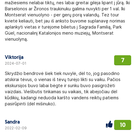
mažiesiems nelabai tiktų, nes labai greitai gilėja lipant į jūrą. Iki
Barselonos ar Žironos traukinuku galima nuvykti per 1 val. Iki
Montserat vienuolyno - per gerų porą valandų. Tez tour
kvietė keliauti, bet jau iš anksto buvome suplanavę norimas
aplankyti vietas ir turėjome bilietus į Sagrada Familią, Park
Güel, nacionalinį Katalonijos meno muziejų, Montserat
vienuolyną.
Viktorija
7
2024-07-01
Skrydžio bendrovė šiek tiek nuvylė, dėl to, jog pasodino
atskirai tėvus, o vienas iš tėvų turėjo likti su vaiku. Pačios
ekskursijos buvo labai bėgte ir sunku buvo pasigrožėti
vaizdais. Viešbutis tinkamas su vaikais, tik abejočiau dėl
kūdikių, kadangi neduoda karšto vandens reiktų patiems
pasirūpinti (dėl mišinuko).
Sandra
10
2022-02-09