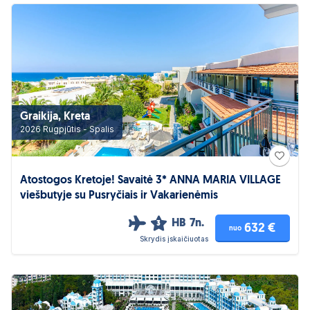
Graikija, Kreta
2026 Rugpjūtis - Spalis
Atostogos Kretoje! Savaitė 3* ANNA MARIA VILLAGE
viešbutyje su Pusryčiais ir Vakarienėmis
HB
7n.
3
632 €
nuo
Skrydis įskaičiuotas