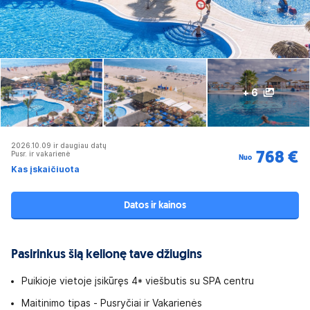
+ 6
2026.10.09 ir daugiau datų
Pusr. ir vakarienė
768 €
Nuo
Kas įskaičiuota
Datos ir kainos
Pasirinkus šią kelionę tave džiugins
Puikioje vietoje įsikūręs 4* viešbutis su SPA centru
Maitinimo tipas - Pusryčiai ir Vakarienės