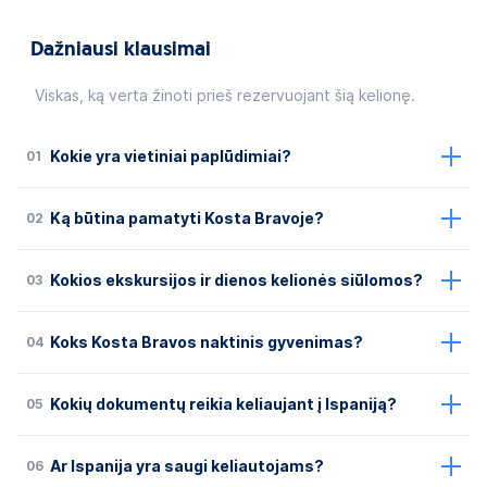
Dažniausi klausimai
Viskas, ką verta žinoti prieš rezervuojant šią kelionę.
01
Kokie yra vietiniai paplūdimiai?
02
Ką būtina pamatyti Kosta Bravoje?
03
Kokios ekskursijos ir dienos kelionės siūlomos?
04
Koks Kosta Bravos naktinis gyvenimas?
05
Kokių dokumentų reikia keliaujant į Ispaniją?
06
Ar Ispanija yra saugi keliautojams?