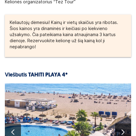
Kelionės organizatorius “Tez Tour”
Keliautojų dėmesiui! Kainų ir vietų skaičius yra ribotas.
Šios kainos yra dinaminės ir keičiasi po kiekvieno
užsakymo. Čia pateikiama kaina atnaujinama 3 kartus
dienoje. Rezervuokite kelionę už šią kainą kol ji
nepabrango!
Viešbutis
TAHITI PLAYA 4*