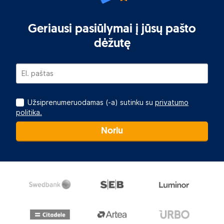
Geriausi pasiūlymai į jūsų pašto
dėžutę
Užsiprenumeruodamas (-a) sutinku su
privatumo
politika.
Noriu