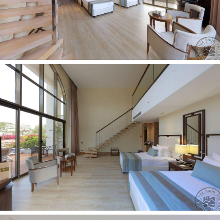
uždari baseinai: 1
baseinai: 3 (atviri, vienas šildomas)
prie baseino: paplūdimio rankšluosčiai nemokamai
prie baseino: skėčiai, gultai, čiužiniai - nemokamai
SPA centras
kirpykla
gydytojo kabinetas
konferencijų salės: 5 (60-900 asm.)
drabužių valymo paslaugos
drabužių skalbimo paslaugos
parduotuvės
Pramogos ir sportas:
masažas (už papildomą mokestį)
treniruoklių salė nemokamai
krepšinis nemokamai
teniso inventorius nemokamai
pirtis nemokamai
smiginis nemokamai
pramoginiai renginiai nemokamai
aerobika nemokamai
diskoteka nemokamai
stalo tenisas nemokamai