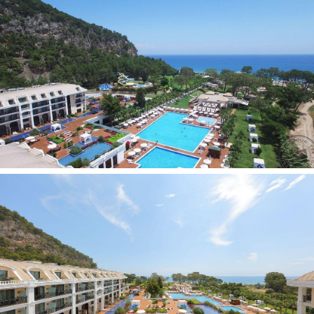
side) tipo numeriai
(su išlankstoma sofa, maks. 3+1 asm.,
2
42–46 m
).
73 dviejų aukštų
duplex family suite tipo
numeriai
(pirmame aukšte - 2 viengulės lovos, antrame
aukšte - 1 dvigulė lova, 2 tualetai, 2 dušai, terasa, maks. 4+1
2
asm., 65 m
).
2 dviejų aukštų
duplex
family executive tipo
numeriai
(pirmame aukšte - 2 viengulės lovos, antrame
aukšte - 1 dvigulė lova, 2 tualetai, 2 dušai, terasa, maks. 4+1
2
asm., 79 m
).
6 vieno kambario
Honeymoon suite tipo
numeriai
(miegamasis, išlankstoma sofa, sūkurine vonia,
2
maks. 2 asm., 52–67 m
).
4 vieno kambario
Honeymoon suite executive tipo
numeriai
(su vaizdu į jūrą, miegamasis, drabužinė,
2
išlankstoma sofa, sūkurinė vonia, maks. 2 asm., 79 m
).
1 dviejų aukštų
Prestige suite tipo numeris
(1-ame aukšte
svetainė ir miegamasis, 2-ame aukšte miegamasis ir
drabužinė; 2 tualetai, 2 dušai, vonios kambarys, sūkurinė
2
vonia, terasa, maks. 4+1 asm., 149 m
).