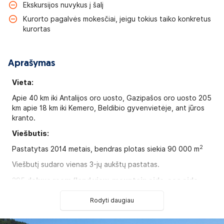
Ekskursijos nuvykus į šalį
Kurorto pagalvės mokesčiai, jeigu tokius taiko konkretus
kurortas
Aprašymas
Vieta:
Apie 40 km iki Antalijos oro uosto, Gazipašos oro uosto 205
km apie 18 km iki Kemero, Beldibio gyvenvietėje, ant jūros
kranto.
Viešbutis:
2
Pastatytas 2014 metais, bendras plotas siekia 90 000 m
Viešbutį sudaro vienas 3-jų aukštų pastatas.
295
deluxe room (land view, mountain side, sea side
view) tipo numeriai
(5 iš jų pritaikyti asmenims su negalia,
2
maks. 3+1 asm., 36 m
).
Rodyti daugiau
38 vieno kambario
deluxe large room
(land view, sea