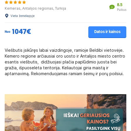
8.5
Kemeras, Antalijos regionas, Turkija
Puikus
Vieta žemėlapyje
1047€
Datos ir kainos
Nuo
Viešbutis įsikūręs labai vaizdingoje, ramioje Beldibi vietovėje.
Kemero regione arčiausiai oro uosto ir Antalijos miesto centro
esantis viešbutis, didžiuojasi plačia paplūdimio juosta bei
gražia, išpuoselėta teritorija. Keliautojai giria maistą ir
aptarnavimą. Rekomenduojamas ramiam šeimų ir porų poilsiui.