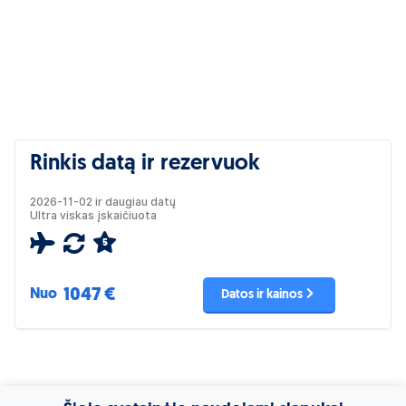
Rinkis datą ir rezervuok
2026-11-02 ir daugiau datų
Ultra viskas įskaičiuota
5
1047 €
Nuo
Datos ir kainos
Dažniausi klausimai