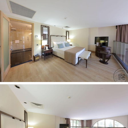
tinklinis nemokamai
sauna nemokamai
vandens sporto priemonės (už papildomą mokestį)
teniso korto apšvietimas (už papildomą mokestį)
gimnastika nemokamai
turkiška pirtis nemokamai
teniso kortas nemokamai (su tartano danga)
biliardas už papildomą mokestį
paplūdimio tinklinis nemokamai
mini futbolas nemokamai
Vaikams:
uždaras baseinas
baseinas vaikams: yra
meniu vaikams (pagrindinis restoranas)
žaidimų aikštelė
vaikų klubas (4-12 metų)
auklė (už papildomą mokestį)
vežimėlis: už papildomą mokestį
Paplūdimys:
nuosavas