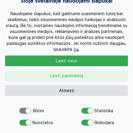
Šioje svetainėje naudojami slapukai
Viskas, ką verta žinoti prieš rezervuojant šią kelionę.
Naudojame slapukus, kad galėtume suasmeninti turinį bei
skelbimus, teikti visuomeninės medijos funkcijas ir analizuoti
srautą. Be to, svetainės naudojimo informaciją bendriname su
01
Ar viešbutyje yra a la carte restoranų?
visuomeninės medijos, reklamavimo ir analizės partneriais,
kurie gali ją pridėti prie kitos jūsų pateiktos arba naudojant
02
Koks yra artimiausias paplūdimys?
paslaugas surinktos informacijos. Jei norite sužinoti daugiau,
spauskite
.
čia
03
Kokias pramogas ir veiklas siūlo viešbutis?
Leisti visus
Leisti pasirinkimą
04
Ar netoliese yra parduotuvių ir prekybos centrų?
Atmesti
05
Kokie yra vietiniai paplūdimiai?
Būtini
Statistika
06
Ką būtina pamatyti Antalijoje?
Atsiųsk užklausą
Nuostatos
Rinkodara
Savo svajonių atostogoms