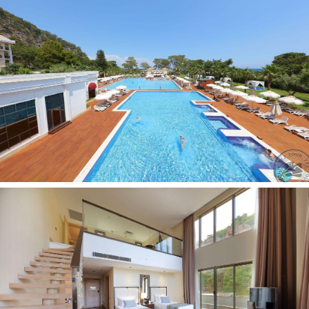
nemokamai visą parą)
telefonas
seifas numeryje, nemokamai
televizorius
grindys: parketas (parketas ir marmuras (Vertia Signature
Suite))
patalynės keitimas: 3 kartus per savaitę
internetas: Wi-Fi nemokamai
šlepetės
balkonas/terasa
plaukų džiovintuvas: yra
numerių tvarkymas: kasdien
oro kondicionierius: centrinis
dušas
Viešbučio teritorijoje:
belaidis internetas nemokamai
dietinis meniu
a la carte restoranai: 3 (žuvies, italų, Tolimųjų Rytų -
pagal išankstinę rezervaciją - rezervacijos mokestis)
restoranai: 1 (yra dietinis maistas)
barai: 6