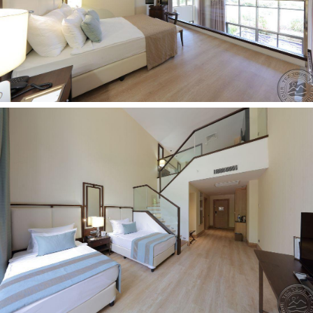
stambaus žvyro/akmenuotas
baras paplūdimyje: nemokamai
paplūdimyje: skėčiai, gultai, čiužiniai nemokamai
pirsas
paplūdimio rankšluosčiai: nemokamai
Kontaktai:
Adresas:
Bahçecik Mahallesi, 38. Sk., 07985
Kemer/Antalya, Turkija
Telefonas:
+902427824040
El. pašto adresas:
juju@premierpalace.com.tr
Interneto
svetainė:
https://www.jujupremierpalace.com/tr/