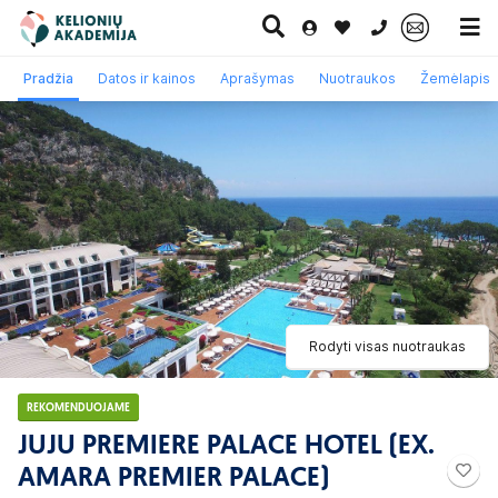
0 700 11007
Pradžia
Datos ir kainos
Aprašymas
Nuotraukos
Žemėlapis
Paskutinė
Pažintinės
Egzotinės
Kruizai
minutė
kelionės
kelionės
Rodyti visas nuotraukas
REKOMENDUOJAME
JUJU PREMIERE PALACE HOTEL (EX.
AMARA PREMIER PALACE)