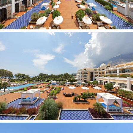
2 dviejų aukštų
Platinum dublex suite with pool tipo
numeriai
(su daliniu vaizdu į jūrą, abiejuose aukštuose
miegamieji, 2 tualetai, 2 dušai, terasa, privatus baseinas,
2
maks. 4+1 asm., 79 m
).
1 dviejų aukštų
Platinum Duplex Executive Suite No
Pool tipo numeris
(su daliniu vaizdu į jūrą, pirmame aukšte
svetainė ir miegamasis, antrame aukšte 2 miegamieji, 3
tualetai, 3 dušai, 2 vonios kambariai, 1 terasa, maks. 6 asm.,
2
165 m
).
1 dviejų aukštų
Platinum Duplex Executive Suite With
Pool tipo numeris
(su daliniu vaizdu į jūrą, pirmame aukšte
svetainė ir miegamasis, antrame aukšte 2 miegamieji, 3
tualetai, 3 dušai, 2 vonios kambariai, 1 terasa, privatus
2
baseinas, maks. 6 asm., 165 m
).
Viešbučio kategorija šalyje - 5*
Kambariuose:
kavos/arbatos rinkinys
aptarnavimas numeriuose: visą parą, mokamai (02:00-
07:00 - nemokamai, svečiams su fizine negalia -