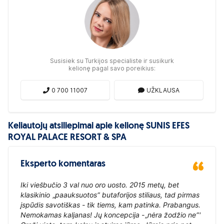
Susisiek su Turkijos specialiste ir susikurk
kelionę pagal savo poreikius:
0 700 11007
UŽKLAUSA
Keliautojų atsiliepimai apie kelionę SUNIS EFES
ROYAL PALACE RESORT & SPA
Eksperto komentaras
Iki viešbučio 3 val nuo oro uosto. 2015 metų, bet
klasikinio „paauksuotos” butaforijos stiliaus, tad pirmas
įspūdis savotiškas - tik tiems, kam patinka. Prabangus.
Nemokamas kaljanas! Jų koncepcija -„nėra žodžio ne”'