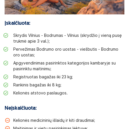
Įskaičiuota:
Skrydis Vilnius - Bodrumas - Vilnius (skrydžio į vieną pusę
trukmė apie 3 val.);
Pervežimas Bodrumo oro uostas - viešbutis - Bodrumo
oro uostas;
Apgyvendinimas pasirinktos kategorijos kambaryje su
pasirinktu maitinimu;
Registruotas bagažas iki 23 kg;
Rankinis bagažas iki 8 kg;
Kelionės atstovo paslaugos.
Neįskaičiuota:
Kelionės medicininių išlaidų ir kiti draudimai;
Maitinimas ir vietų pasirinkimas lėktuve;