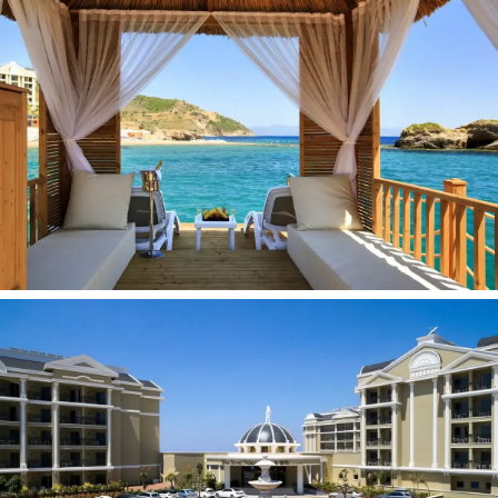
SPA salonas
Turkiška pirtis
Sūkurinė vonia
Masažas
Biliardas
Boulingas
Burlenčių sportas
Nardymas
Vaikams:
Žaidimų aikštelė
Vaikų baseinas
Animacijos programos vaikams
Auklės paslaugos (už papildomą mokestį)
Vaikų meniu
Vaikiškos kėdutės restorane
Lovelė
Vežimėlis (už papildomą mokestį)
Vaikų klubas (4–12 metų)
Paplūdimys:
Privatus