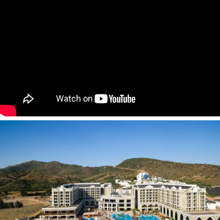
Viešbučio kategorija šalyje – 5*
Kambariuose:
Vonia arba dušas
Plaukų džiovintuvas
Oro kondicionierius centrinis
Seifas (nemokamai)
Telefonas
Televizorius
Mini baras (nemokamai)
Arbatos ir kavos rinkinys
Balkonas arba terasa
Viešbučio teritorijoje:
4 restoranai
6 a`la carte restoranai
12 barai
2 atviri baseinai
2 uždari baseinai
Prie baseino: skėčiai, gultai, rankšluosčiai (nemokamai)
4 vandens kalneliai suaugusiems