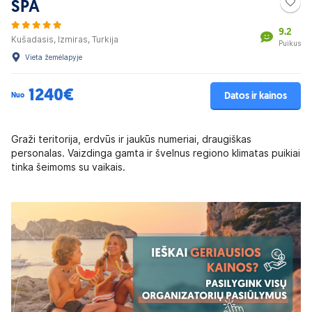
SPA
9.2
Kušadasis, Izmiras, Turkija
Puikus
Vieta žemėlapyje
1240€
Datos ir kainos
Nuo
Graži teritorija, erdvūs ir jaukūs numeriai, draugiškas
personalas. Vaizdinga gamta ir švelnus regiono klimatas puikiai
tinka šeimoms su vaikais.