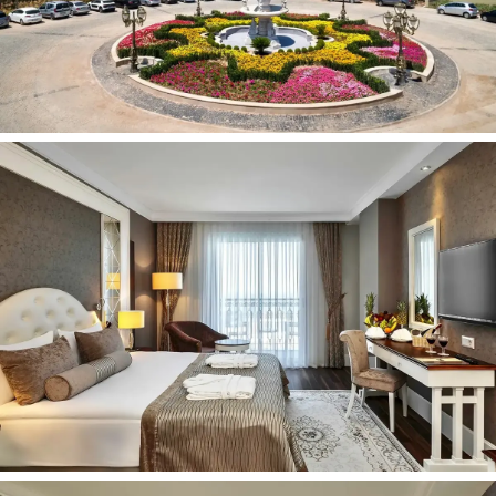
Smėlio, žvirgždo
Skėčiai, gultai, rankšluosčiai – nemokamai
Kontaktai:
Adresas:
Özdere Cumhuriyet, İzmir Cd. No:11, 35495
Menderes/İzmir
Telefonas:
+(90) 2324770000