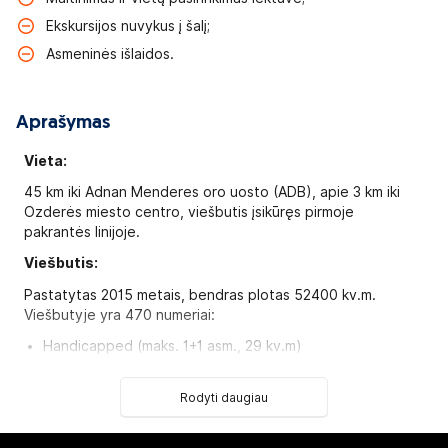
Ekskursijos nuvykus į šalį;
Asmeninės išlaidos.
Aprašymas
Vieta:
45 km iki Adnan Menderes oro uosto (ADB), apie 3 km iki
Ozderės miesto centro, viešbutis įsikūręs pirmoje
pakrantės linijoje.
Viešbutis:
Pastatytas 2015 metais, bendras plotas 52400 kv.m.
Viešbutyje yra 470 numeriai:
Handicapped (maks. 1+1 asm., 29 kv.m)
Efes Standard Room (maks. 2+1 asm., 29 kv.m)
Efes Family Suite ( 2+2 asm., 36–42 kv.m)
Rodyti daugiau
Royal Deluxe Suite (maks. 2+2 asm., 69 kv.m)
Laguna Suite (maks. 3+2 asm., 86 kv.m)
Presidental Suite (maks. 4+2 asm., 165 kv.m)