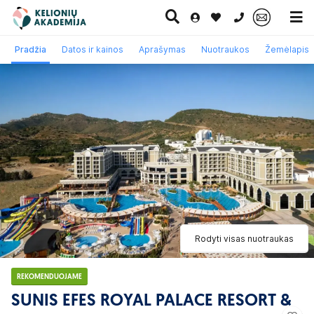
0 700 11007
Pradžia
Datos ir kainos
Aprašymas
Nuotraukos
Žemėlapis
Paskutinė
Pažintinės
Egzotinės
Kruizai
minutė
kelionės
kelionės
Rodyti visas nuotraukas
REKOMENDUOJAME
SUNIS EFES ROYAL PALACE RESORT &