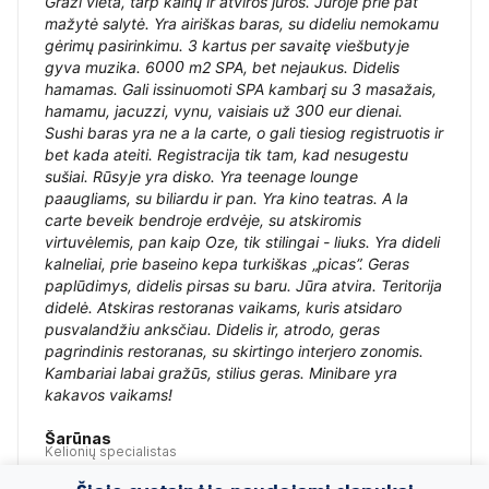
Graži vieta, tarp kalnų ir atviros jūros. Jūroje prie pat
mažytė salytė. Yra airiškas baras, su dideliu nemokamu
gėrimų pasirinkimu. 3 kartus per savaitę viešbutyje
gyva muzika. 6000 m2 SPA, bet nejaukus. Didelis
hamamas. Gali issinuomoti SPA kambarį su 3 masažais,
hamamu, jacuzzi, vynu, vaisiais už 300 eur dienai.
Sushi baras yra ne a la carte, o gali tiesiog registruotis ir
bet kada ateiti. Registracija tik tam, kad nesugestu
sušiai. Rūsyje yra disko. Yra teenage lounge
paaugliams, su biliardu ir pan. Yra kino teatras. A la
carte beveik bendroje erdvėje, su atskiromis
virtuvėlemis, pan kaip Oze, tik stilingai - liuks. Yra dideli
kalneliai, prie baseino kepa turkiškas „picas”. Geras
paplūdimys, didelis pirsas su baru. Jūra atvira. Teritorija
didelė. Atskiras restoranas vaikams, kuris atsidaro
pusvalandžiu anksčiau. Didelis ir, atrodo, geras
pagrindinis restoranas, su skirtingo interjero zonomis.
Kambariai labai gražūs, stilius geras. Minibare yra
kakavos vaikams!
Šarūnas
Kelionių specialistas
2022-02-23