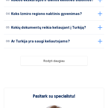
Kokios ekskursijos ir dienos kelionės siūlomos?
04
Koks Izmiro regiono naktinis gyvenimas?
05
Kokių dokumentų reikia keliaujant į Turkiją?
06
Ar Turkija yra saugi keliautojams?
Rodyti daugiau
Pasitark su specialistu!