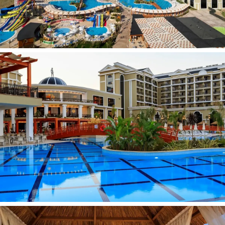
3 vandens kalneliai vaikams
3 konferencijų salės
Kirpykla
Parduotuvės
Valiutos keitykla
Gydytojas
Drabužių skalbimo bei valymo paslauga
Internetas: Wifi visoje viešbučio teritorijoje
Pramogos ir sportas:
Nemokamai
Treniruoklių salė
Stalo tenisas
Smiginis
Mini futbolas
Paplūdimio tinklinis
Hamamas
Sauna
Diskoteka
Animacijos programos
Kino teatras
Už papildomą mokestį