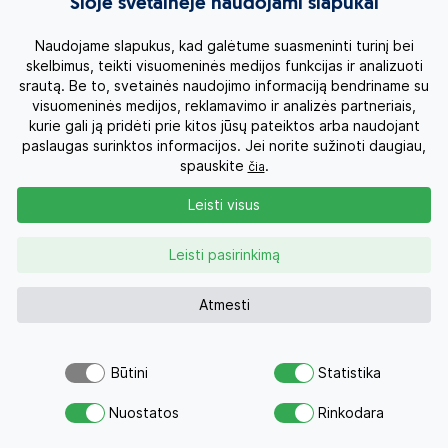
Šioje svetainėje naudojami slapukai
Naudojame slapukus, kad galėtume suasmeninti turinį bei
skelbimus, teikti visuomeninės medijos funkcijas ir analizuoti
srautą. Be to, svetainės naudojimo informaciją bendriname su
visuomeninės medijos, reklamavimo ir analizės partneriais,
kurie gali ją pridėti prie kitos jūsų pateiktos arba naudojant
Poilsinių kelionių pasiūlymai
paslaugas surinktos informacijos. Jei norite sužinoti daugiau,
spauskite
.
čia
Leisti visus
Leisti pasirinkimą
Atmesti
Turkija, Fetija
Būtini
Statistika
2026 Rugsėjis - Spalis
Atsiųsk užklausą
Nuostatos
Rinkodara
Savo svajonių atostogoms