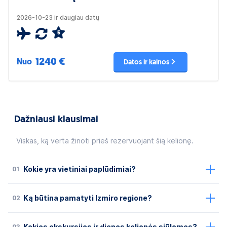
2026-10-23 ir daugiau datų
5
1240 €
Nuo
Datos ir kainos
Dažniausi klausimai
Viskas, ką verta žinoti prieš rezervuojant šią kelionę.
01
Kokie yra vietiniai paplūdimiai?
02
Ką būtina pamatyti Izmiro regione?
03