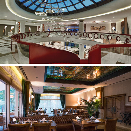
Gultai prie baseino
Gultai paplūdimyje
Skėčiai nuo saulės prie baseino
Skėčiai nuo saulės paplūdimyje
Paplūdimio rankšluosčiai prie baseino
Paplūdimio rankšluosčiai paplūdimyje
Aktyvus poilsis:
Šaudymas iš lanko
Krepšinis
Futbolas
Paplūdimio tinklinis
Žaidimas "Boccia"
Smigis
Treniruoklių salė
Jogos pamokos
Stalo tenisas
Golfas (mokama)
Lauko teniso aikštelė
Padelis (mokama)
Plaukimo pamokos (mokama)
Vandens sportas su motorinėmis transporto priemonėmis
(mokama)