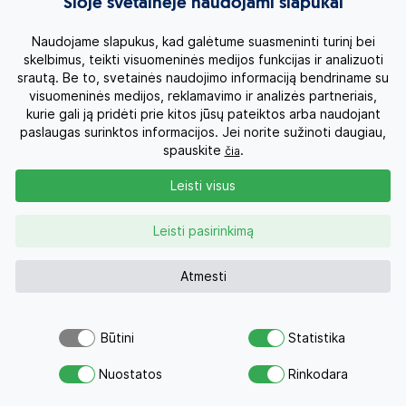
Šioje svetainėje naudojami slapukai
Naudojame slapukus, kad galėtume suasmeninti turinį bei
skelbimus, teikti visuomeninės medijos funkcijas ir analizuoti
srautą. Be to, svetainės naudojimo informaciją bendriname su
Pirmas įspūdis paprasta, bet tame paprastume
visuomeninės medijos, reklamavimo ir analizės partneriais,
elegancija ir prabanga. Teritorija suskirstyta į dalis, kai
kurie gali ją pridėti prie kitos jūsų pateiktos arba naudojant
kurios primena Maldyvus. Vasaros sezonu mėgiamas
paslaugas surinktos informacijos. Jei norite sužinoti daugiau,
rusų, žiemos sezonu - vokiečių.
spauskite
.
čia
Indrė
Leisti visus
Kelionių specialistas
2026-04-17
Leisti pasirinkimą
Atmesti
1 milijono kv.m. teritorija. Yra padelio kortai. „À la carte“
restoranas 20 Eur/asm, taip pat yra ir restoranas su
„Michelin“ žvaigždute įvertintu šefu. Liukso tipo
Būtini
Statistika
kambario plotas - 80 kv.m. Vandens parkas
Atsiųsk užklausą
nešildomas, bet yra vienas šildomas olimpinis baseinas
Nuostatos
Rinkodara
Savo svajonių atostogoms
su jūros vandeniu. Didelė sporto salė. Teritorija labai
graži ir žalia, prie gultų smėliukas iš Maldyvų.