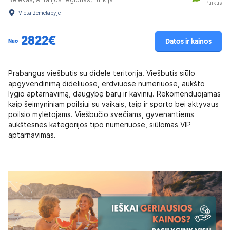
Puikus
Vieta žemėlapyje
2822€
Datos ir kainos
Nuo
Prabangus viešbutis su didele teritorija. Viešbutis siūlo
apgyvendinimą dideliuose, erdviuose numeriuose, aukšto
lygio aptarnavimą, daugybę barų ir kavinių. Rekomenduojamas
kaip šeimyniniam poilsiui su vaikais, taip ir sporto bei aktyvaus
poilsio mylėtojams. Viešbučio svečiams, gyvenantiems
aukštesnės kategorijos tipo numeriuose, siūlomas VIP
aptarnavimas.