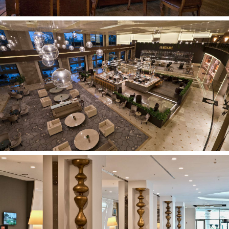
Burlentės (mokama)
Vandens slidės (mokama)
Baidarės
Vandens slidės (mokama)
Vandens gimnastika
Masažas (mokama)
Garinė pirtis su procedūromis (mokama)
Garinė pirtis
Sauna
Viešbutyje yra sveikatingumo centras (mokama)
Viešbutyje yra vandens pramogų parkas
Periodiškai vyksta pramoginiai renginiai
Vaikams:
Baseinas vaikams
Dengtas baseinas vaikams
Mini klubas
Žaidimų aikštelė
Karuselė
Žaidimų kambarys
Lovelės kūdikiams
Auklės paslaugos (mokama)