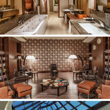
Seifas
Bevielis internetas
Kavos aparatas(Nespresso)
Viešbučio teritorijoje:
Pagrindinis restoranas
A'la carte restoranai – 7 (4 iš jų už papildomą mokestį)
Kavinė
Barai – 16
Užkandžių barai – 2
Kino salė
Poilsio kambarys
Bevielis internetas
Parduotuvių zona (mokama)
Kirpyklos paslaugos (mokama)
Skalbimo paslaugos (mokama)
Sauso valymo paslaugos (mokama)
Gydytojo paslaugos (mokama)
Automobilių nuoma (mokama)
Baseinai – 9
Baseinas su jūros vandeniu
Dengtas baseinas