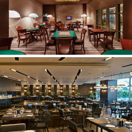
informacijos teiraukitės viešbučio registratūroje
Oficialus viešbučio tinklalapis:
www.maxxroyal.com