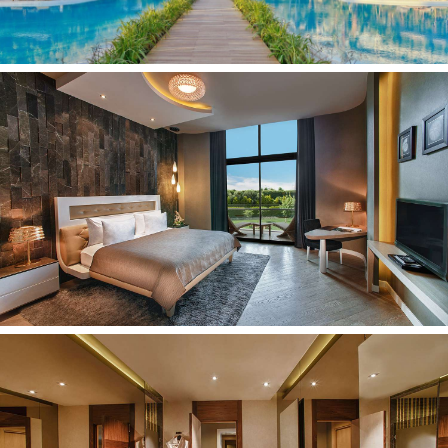
Presidential Villa tipo kambarys (maks. 12 asm., 630
kv.m.)
Albatros Villa 2 Bedrooms tipo kambarys (maks. 7 asm.,
350 kv.m.)
Albatros Villa 3 Bedrooms tipo kambarys (maks. 10 asm.,
425 kv.m.)
Maldive Villa tipo kambarys (maks. 3+1 asm., 80 kv.m.)
Owner Villa tipo kambarys (maks. 12 asm., 630 kv.m.)
Viešbučio kategorija šalyje – 5*
Kambariuose:
Dušas
Sūkurinė vonia
Tualetas
Plaukų džiovintuvas
Chalatai
Šlepetės
Balkonas
Oro kondicionierius (centrinis, veikia periodiškai)
Telefonas
LCD televizorius
Mini baras