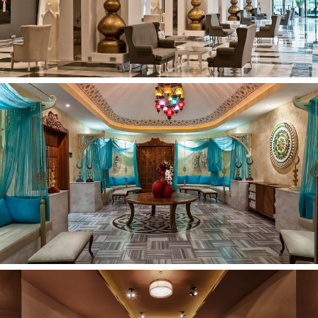
Periodiškai vyksta pramoginiai renginiai vaikams
Yra specialus valgiaraštis vaikams
Maitinimas:
Galimi maitinimo tipai: Viskas įskaičiuota +
Pastabos:
Maistas ir gėrimai viešbučio restoranuose, kavinėse ir
baruose, išvardintuose viešbučio aprašyme, yra tiekiami
viešbučio administracijos nustatyta tvarka ir yra mokami
priklausomai nuo užsisakyto maitinimo tipo
Gali būti taikomi kurorto mokesčiai, kurie mokami atvykus
Viešbučio aprašyme pateikta informacija bei viešbučio
teikiamų paslaugų sąrašas, laikas ir jų kainoraštis gali
keistis. SVARBU: kai kurios viešbučio siūlomos paslaugos
gali neveikti arba naudojimasis jomis bus ribojamas dėl
viešbučiams taikomų griežtų su COVID-19 susijusių
saugumo ir higienos reikalavimų. Atsižvelgiant į situaciją
konkrečioje šalyje ir joje taikomus reikalavimus, teikiamų
paslaugų apimtys gali nuolat keistis, todėl neturime
galimybės kiekvienu konkrečiu atveju nurodyti tikslių
ribojamų paslaugų kiekio ir pobūdžio. Detalesnės