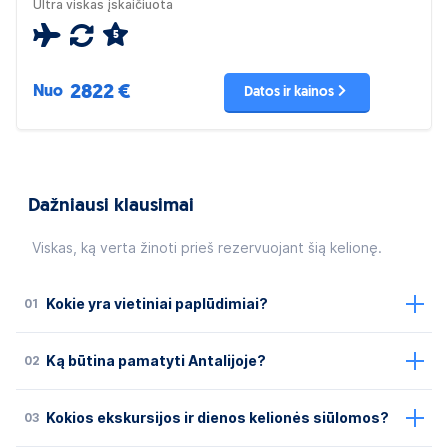
Ultra viskas įskaičiuota
5
2822 €
Nuo
Datos ir kainos
Dažniausi klausimai
Viskas, ką verta žinoti prieš rezervuojant šią kelionę.
01
Kokie yra vietiniai paplūdimiai?
02
Ką būtina pamatyti Antalijoje?
03
Kokios ekskursijos ir dienos kelionės siūlomos?