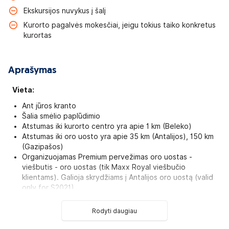
Ekskursijos nuvykus į šalį
Kurorto pagalvės mokesčiai, jeigu tokius taiko konkretus
kurortas
Aprašymas
Vieta:
Ant jūros kranto
Šalia smėlio paplūdimio
Atstumas iki kurorto centro yra apie 1 km (Beleko)
Atstumas iki oro uosto yra apie 35 km (Antalijos), 150 km
(Gazipašos)
Organizuojamas Premium pervežimas oro uostas -
viešbutis - oro uostas (tik Maxx Royal viešbučio
klientams). Galioja skrydžiams į Antalijos oro uostą (valid
only for S2021)
Viešbutis:
Rodyti daugiau
Atidarytas 2011 m. Kambarių skaičius – 531. Kambarių tipai: