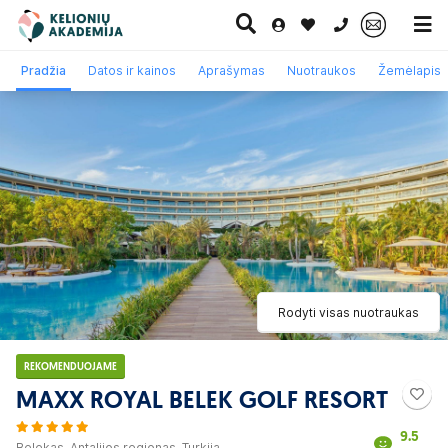
0 700 11007
Pradžia
Datos ir kainos
Aprašymas
Nuotraukos
Žemėlapis
Paskutinė
Pažintinės
Egzotinės
Kruizai
minutė
kelionės
kelionės
Rodyti visas nuotraukas
REKOMENDUOJAME
MAXX ROYAL BELEK GOLF RESORT
9.5
Belekas, Antalijos regionas, Turkija