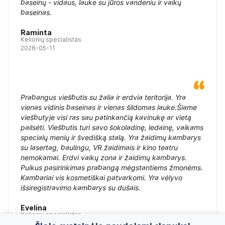
baseinų - vidaus, lauke su jūros vandeniu ir vaikų
baseinas.
Raminta
Kelionių specialistas
2026-05-11
Prabangus viešbutis su žalia ir erdvia teritorija. Yra
vienas vidinis baseinas ir vienas šildomas lauke.Šiame
viešbutyje visi ras sau patinkančią kavinukę ar vietą
pailsėti. Viešbutis turi savo šokoladinę, ledainę, vaikams
specialų menių ir švedišką stalą. Yra žaidimų kambarys
su lasertag, baulingu, VR žaidimais ir kino teatru
nemokamai. Erdvi vaikų zona ir žaidimų kambarys.
Puikus pasirinkimas prabangą mėgstantiems žmonėms.
Kambariai vis kosmetiškai patvarkomi. Yra vėlyvo
išsiregistravimo kambarys su dušais.
Evelina
Kelionių specialistas
2026-04-26