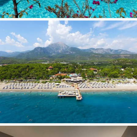
Belaidis internetas nemokamai
Gydytojo kabinetas (už papildomą mokestį)
Kirpykla (už papildomą mokestį)
Drabužių valymo paslaugos (už papildomą mokestį)
Parduotuvės
Pramogos ir sportas:
Nemokamai:
Sauna
Turkiška pirtis
Stalo tenisas
Smiginis
Pramoginiai renginiai
Mini futbolas
Vandens aerobika
Paplūdimio tinklinis
Diskoteka
Petankė
Teniso kortas
Aerobika
Teminiai vakarėliai
Treniruoklių salė