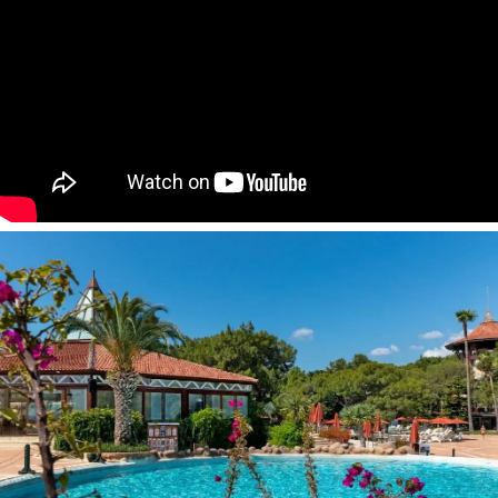
Viešbučio kategorija šalyje - 5*
Kambariuose:
Dušas arba vonia
Plaukų džiovintuvas
Oro kondicionierius
Belaidis internetas
Seifas
Arbatos/kavos rinkinys
Mini baras
Telefonas
Televizorius
Balkonas arba terasa
Viešbučio teritorijoje:
Restoranas
3 a la carte restoranai
6 barai
Atviras baseinas
Uždaras baseinas
Vandens kalneliai
Prie baseino: skėčiai, gultai - nemokamai