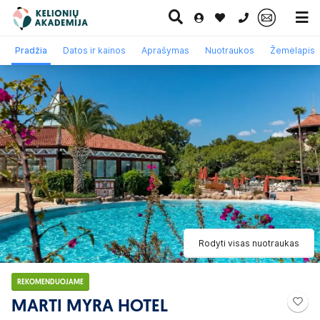
0 700 11007
Pradžia
Datos ir kainos
Aprašymas
Nuotraukos
Žemėlapis
Paskutinė
Pažintinės
Egzotinės
Kruizai
minutė
kelionės
kelionės
Rodyti visas nuotraukas
REKOMENDUOJAME
MARTI MYRA HOTEL