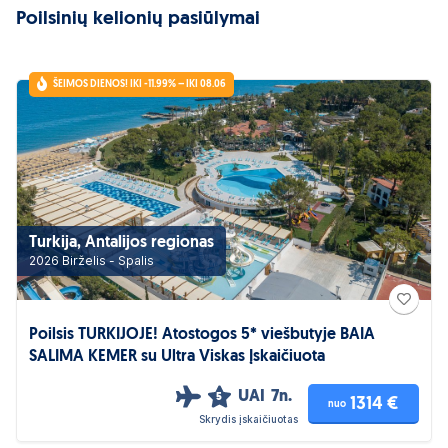
Poilsinių kelionių pasiūlymai
ŠEIMOS DIENOS! IKI -11.99% – IKI 08.06
Turkija, Antalijos regionas
2026 Birželis - Spalis
Poilsis TURKIJOJE! Atostogos 5* viešbutyje BAIA
SALIMA KEMER su Ultra Viskas Įskaičiuota
UAI
7n.
5
1314 €
nuo
Skrydis įskaičiuotas