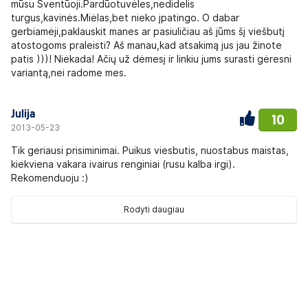
mūsu Šventūoji.Pardūotuvėles,nedidelis
turgus,kavinės.Miėlas,bet nieko įpatingo. O dabar
gerbiamėji,paklauskit manes ar pasiuličiau aš jūms šį viešbutį
atostogoms praleisti? Aš manau,kad atsakimą jus jau žinote
patis )))! Niėkada! Ačių už dėmesį ir linkiu jums surasti gėresni
variantą,nei radome mes.
Julija
10
2013-05-23
Tik geriausi prisiminimai. Puikus viesbutis, nuostabus maistas,
kiekviena vakara ivairus renginiai (rusu kalba irgi).
Rekomenduoju :)
Rodyti daugiau