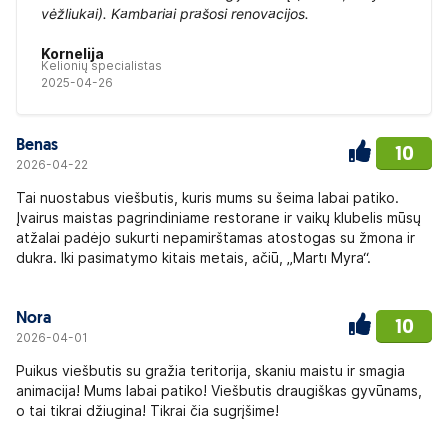
vėžliukai). Kambariai prašosi renovacijos.
Kornelija
Kelionių specialistas
2025-04-26
Benas
10
2026-04-22
Tai nuostabus viešbutis, kuris mums su šeima labai patiko.
Įvairus maistas pagrindiniame restorane ir vaikų klubelis mūsų
atžalai padėjo sukurti nepamirštamas atostogas su žmona ir
dukra. Iki pasimatymo kitais metais, ačiū, „Martı Myra“.
Nora
10
2026-04-01
Puikus viešbutis su gražia teritorija, skaniu maistu ir smagia
animacija! Mums labai patiko! Viešbutis draugiškas gyvūnams,
o tai tikrai džiugina! Tikrai čia sugrįšime!