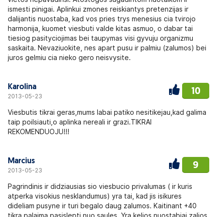
ismesti pinigai. Aplinkui zmones reiskiantys pretenzijas ir
dalijantis nuostaba, kad vos pries trys menesius cia tvirojo
harmonija, kuomet viesbuti valde kitas asmuo, o dabar tai
tiesiog pasityciojimas bei taupymas visi gyvuju organizmu
saskaita. Nevaziuokite, nes apart pusu ir palmiu (zalumos) bei
juros gelmiu cia nieko gero neisvysite.
Karolina
10
2013-05-23
Viesbutis tikrai geras,mums labai patiko nesitikejau,kad galima
taip poilsiauti,o aplinka nereali ir grazi.TIKRAI
REKOMENDUOJU!!!
Marcius
9
2013-05-23
Pagrindinis ir didziausias sio viesbucio privalumas ( ir kuris
atperka visokius nesklandumus) yra tai, kad jis isikures
dideliam pusyne ir turi begalo daug zalumos. Kaitinant +40
tikra palaima pasislepti nuo saules. Yra kelios nuostabiai zalios