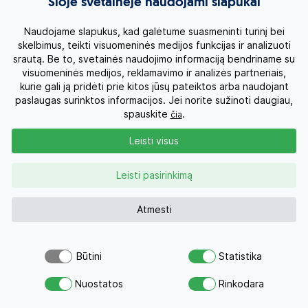
Šioje svetainėje naudojami slapukai
Naudojame slapukus, kad galėtume suasmeninti turinį bei
skelbimus, teikti visuomeninės medijos funkcijas ir analizuoti
srautą. Be to, svetainės naudojimo informaciją bendriname su
visuomeninės medijos, reklamavimo ir analizės partneriais,
kurie gali ją pridėti prie kitos jūsų pateiktos arba naudojant
Poilsinės kelionės
paslaugas surinktos informacijos. Jei norite sužinoti daugiau,
spauskite
.
čia
Paskutinė minutė
Leisti visus
Egzotinės kelionės
Leisti pasirinkimą
Kruizai
Atmesti
Kelionės po Lietuvą
Būtini
Statistika
Apie mus
Atsiųsk užklausą
Nuostatos
Rinkodara
Savo svajonių atostogoms
Privatumo politika