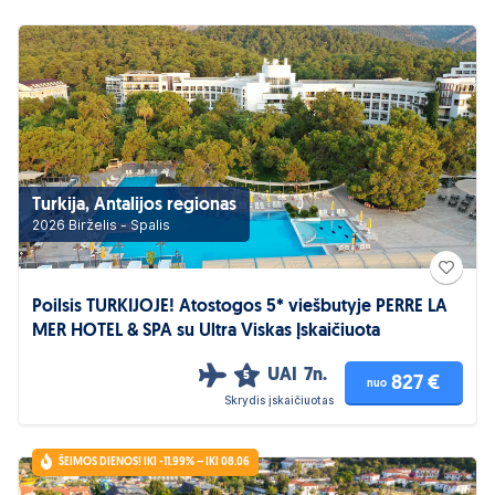
Turkija, Antalijos regionas
2026 Birželis - Spalis
Poilsis TURKIJOJE! Atostogos 5* viešbutyje PERRE LA
MER HOTEL & SPA su Ultra Viskas Įskaičiuota
UAI
7n.
5
827 €
nuo
Skrydis įskaičiuotas
ŠEIMOS DIENOS! IKI -11.99% – IKI 08.06