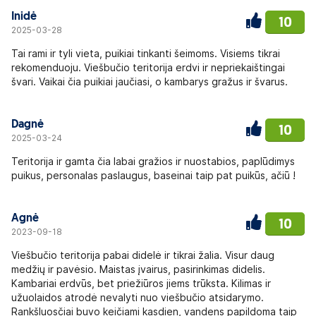
Inidė
10
2025-03-28
Tai rami ir tyli vieta, puikiai tinkanti šeimoms. Visiems tikrai
rekomenduoju. Viešbučio teritorija erdvi ir nepriekaištingai
švari. Vaikai čia puikiai jaučiasi, o kambarys gražus ir švarus.
Dagnė
10
2025-03-24
Teritorija ir gamta čia labai gražios ir nuostabios, paplūdimys
puikus, personalas paslaugus, baseinai taip pat puikūs, ačiū !
Agnė
10
2023-09-18
Viešbučio teritorija pabai didelė ir tikrai žalia. Visur daug
medžių ir pavėsio. Maistas įvairus, pasirinkimas didelis.
Kambariai erdvūs, bet priežiūros jiems trūksta. Kilimas ir
užuolaidos atrodė nevalyti nuo viešbučio atsidarymo.
Rankšluosčiai buvo keičiami kasdien, vandens papildoma taip