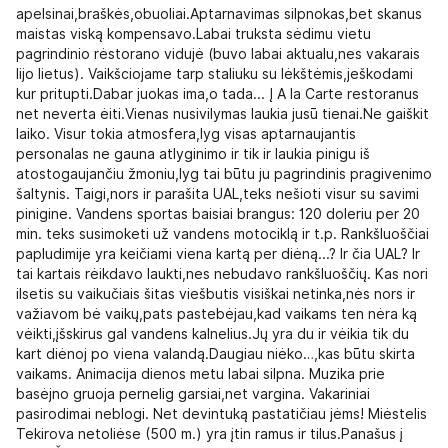
apelsinai,braškės,obuoliai.Aptarnavimas silpnokas,bet skanus
maistas viską kompensavo.Labai truksta sėdimu vietu
pagrindinio rėstorano vidujė (buvo labai aktualu,nes vakarais
lijo lietus). Vaikšciojame tarp staliuku su lėkštėmis,ješkodami
kur pritupti.Dabar juokas ima,o tada... Į A la Carte restoranus
net neverta ėiti.Vienas nusivilymas laukia jusū tienai.Ne gaiškit
laiko. Visur tokia atmosfera,lyg visas aptarnaujantis
personalas ne gauna atlyginimo ir tik ir laukia pinigu iš
atostogaujančiu žmoniu,lyg tai būtu ju pagrindinis pragivenimo
šaltynis. Taigi,nors ir parašita UAL,teks nešioti visur su savimi
pinigine. Vandens sportas baisiai brangus: 120 doleriu per 20
min. teks susimoketi už vandens motociklą ir t.p. Rankšluoščiai
papludimije yra keičiami viena kartą per diėną...? Ir čia UAL? Ir
tai kartais rėikdavo laukti,nes nebudavo rankšluoščių. Kas nori
ilsetis su vaikučiais šitas viešbutis visiškai netinka,nės nors ir
važiavom bė vaikų,pats pastebėjau,kad vaikams ten nėra ką
vėikti,įšskirus gal vandens kalnelius.Jų yra du ir vėikia tik du
kart diėnoj po viena valandą.Daugiau niėko…,kas būtu skirta
vaikams. Animacija dienos metu labai silpna. Muzika prie
basėjno gruoja pernelig garsiai,net vargina. Vakariniai
pasirodimai neblogi. Net devintuką pastatičiau jėms! Miėstelis
Tekirova netoliėse (500 m.) yra įtin ramus ir tilus.Panašus į