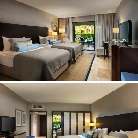
Krepšinis
Joga (įsk. gongo terapija, joga)
Už papildomą mokestį
Teniso inventorius
Teniso korto apšvietimas
Teniso pamokos
Masažas
Biliardas
Motorinės vandens sporto priemonės
Nardymo pamokos
Video žaidimai
Vaikams:
Mini zoologijos sodas
Baseinas vaikams
Vaikų klubas (4-12 metų)
Švediškas stalas vaikams
Žaidimų aikštelė
Paplūdimys:
Privatus