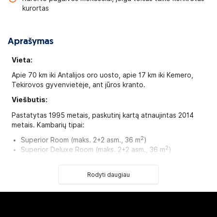
kurortas
Aprašymas
Vieta:
Apie 7
0
km iki Antalijos oro uosto, apie 1
7
km iki Kemero,
Tekirovos gyvenvietėje, ant jūros kranto.
Viešbutis:
Pastatytas 1995 metais, paskutinį kartą atnaujintas 2014
metais. Kambarių tipai:
2
Superior Room (maks. 2+2 asm., 36 m
)
2
Superior Deluxe Room (maks. 2+2 asm., 36 m
)
2
Superior Family Room (maks. 4+1 asm., 44 m
)
2
Superior Deluxe Family Room (maks. 4+1 asm., 44 m
)
Rodyti daugiau
2
Superior Deluxe Duplex Room (maks. 4+1 asm., 50 m
)
2
Premium Suite (maks. 4+2 asm., 180 m
)
2
Premium Honeymoon Suit (maks. 2 asm., 180 m
)
2
Presidential Suite (maks. 4+2 asm., 320 m
)