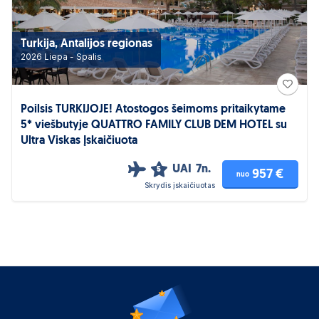
Turkija, Antalijos regionas
2026 Liepa - Spalis
Poilsis TURKIJOJE! Atostogos šeimoms pritaikytame
5* viešbutyje QUATTRO FAMILY CLUB DEM HOTEL su
Ultra Viskas Įskaičiuota
UAI
7n.
5
957 €
nuo
Skrydis įskaičiuotas