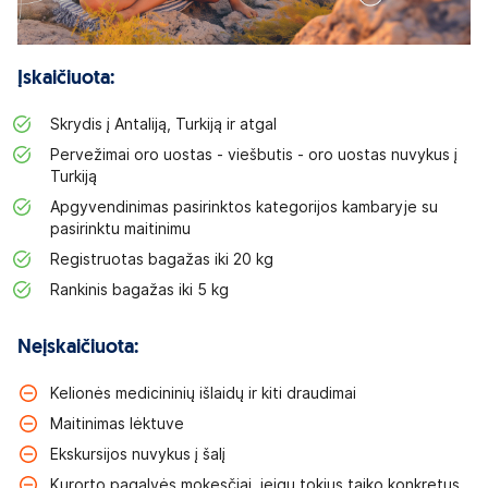
Įskaičiuota:
Skrydis į Antaliją, Turkiją ir atgal
Pervežimai oro uostas - viešbutis - oro uostas nuvykus į
Turkiją
Apgyvendinimas pasirinktos kategorijos kambaryje su
pasirinktu maitinimu
Registruotas bagažas iki 20 kg
Rankinis bagažas iki 5 kg
Neįskaičiuota:
Kelionės medicininių išlaidų ir kiti draudimai
Maitinimas lėktuve
Ekskursijos nuvykus į šalį
Kurorto pagalvės mokesčiai, jeigu tokius taiko konkretus