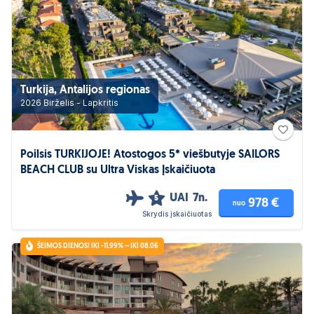
Turkija, Antalijos regionas
2026 Birželis - Lapkritis
Poilsis TURKIJOJE! Atostogos 5* viešbutyje SAILORS
BEACH CLUB su Ultra Viskas Įskaičiuota
UAI
7n.
5
978 €
nuo
Skrydis įskaičiuotas
ŠEIMOS DIENOS! IKI -11.99% – IKI 08.06