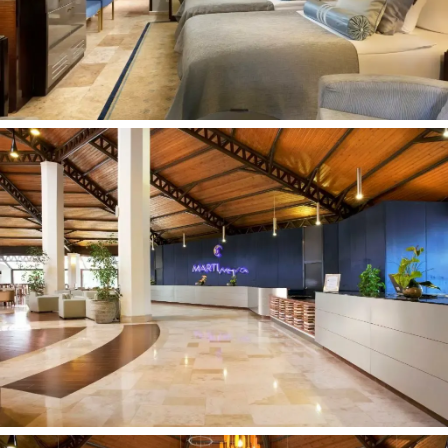
Stambaus žvyro
Skėčiai, gultai - nemokamai
Kontaktai:
Adresas:
Tekirova, 07995 Kemer/Antalya, Turkija
Telefonas:
+9
0 (2
42) 821 50 11
Internetinė svetainė:
www.marti.com.tr/myra