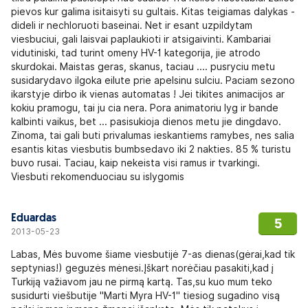
pievos kur galima isitaisyti su gultais. Kitas teigiamas dalykas -
dideli ir nechloruoti baseinai. Net ir esant uzpildytam
viesbuciui, gali laisvai paplaukioti ir atsigaivinti. Kambariai
vidutiniski, tad turint omeny HV-1 kategorija, jie atrodo
skurdokai. Maistas geras, skanus, taciau .... pusryciu metu
susidarydavo ilgoka eilute prie apelsinu sulciu. Paciam sezono
ikarstyje dirbo ik vienas automatas ! Jei tikites animacijos ar
kokiu pramogu, tai ju cia nera. Pora animatoriu lyg ir bande
kalbinti vaikus, bet ... pasisukioja dienos metu jie dingdavo.
Zinoma, tai gali buti privalumas ieskantiems ramybes, nes salia
esantis kitas viesbutis bumbsedavo iki 2 nakties. 85 % turistu
buvo rusai. Taciau, kaip nekeista visi ramus ir tvarkingi.
Viesbuti rekomenduociau su islygomis
Eduardas
5
2013-05-23
Labas, Mės buvome šiame viesbutijė 7-as dienas(gėrai,kad tik
septynias!) geguzės mėnesi.Įškart norėčiau pasakiti,kad į
Turkiją važiavom jau ne pirmą kartą. Tas,su kuo mum teko
susidurti viešbutije "Marti Myra HV-1" tiesiog sugadino visą