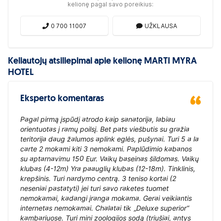
kelionę pagal savo poreikius:
0 700 11007
UŽKLAUSA
Keliautojų atsiliepimai apie kelionę MARTI MYRA
HOTEL
Eksperto komentaras
Pagal pirmą įspūdį atrodo kaip sanatorija, labiau
orientuotas į ramų poilsį. Bet pats viešbutis su gražia
teritorija daug žalumos aplink eglės, pušynai. Turi 5 a la
carte 2 mokami kiti 3 nemokami. Paplūdimio kabanos
su aptarnavimu 150 Eur. Vaikų baseinas šildomas. Vaikų
klubas (4-12m) Yra paauglių klubas (12-18m). Tinklinis,
krepšinis. Turi nardymo centrą. 3 teniso kortai (2
neseniai pastatyti) jei turi savo raketes tuomet
nemokamai, kadangi įranga mokama. Gerai veikiantis
internetas nemokamai. Chalatai tik „Deluxe superior“
kambariuose. Turi mini zoologijos sodą (triušiai, antys