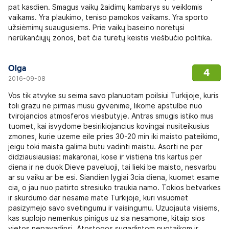
pat kasdien. Smagus vaikų žaidimų kambarys su veiklomis
vaikams. Yra plaukimo, teniso pamokos vaikams. Yra sporto
užsiėmimų suaugusiems. Prie vaikų baseino norėtųsi
nerūkančiųjų zonos, bet čia turėtų keistis viešbučio politika.
Olga
4
2016-09-08
Vos tik atvyke su seima savo planuotam poilsiui Turkijoje, kuris
toli grazu ne pirmas musu gyvenime, likome apstulbe nuo
tvirojancios atmosferos viesbutyje. Antras smugis istiko mus
tuomet, kai isvydome besirikiojancius kovingai nusiteikusius
zmones, kurie uzeme eile pries 30-20 min iki maisto pateikimo,
jeigu toki maista galima butu vadinti maistu. Asorti ne per
didziausiausias: makaronai, kose ir vistiena tris kartus per
diena ir ne duok Dieve paveluoji, tai lieki be maisto, nesvarbu
ar su vaiku ar be esi. Siandien lygiai 3cia diena, kuomet esame
cia, o jau nuo patirto stresiuko traukia namo. Tokios betvarkes
ir skurdumo dar nesame mate Turkijoje, kuri visuomet
pasizymejo savo svetingumu ir vaisingumu. Uzuojauta visiems,
kas suplojo nemenkus pinigus uz sia nesamone, kitaip sios
vietos nepavadinsi. Atostogos sugadintom nuotaikom ir