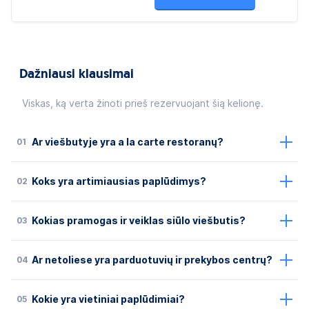
Dažniausi klausimai
Viskas, ką verta žinoti prieš rezervuojant šią kelionę.
01
Ar viešbutyje yra a la carte restoranų?
02
Koks yra artimiausias paplūdimys?
03
Kokias pramogas ir veiklas siūlo viešbutis?
04
Ar netoliese yra parduotuvių ir prekybos centrų?
05
Kokie yra vietiniai paplūdimiai?