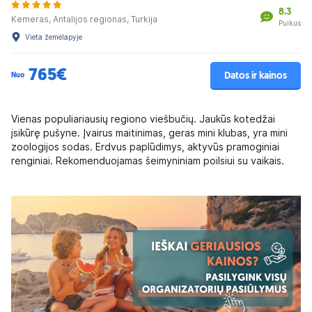
8.3
Kemeras, Antalijos regionas, Turkija
Puikus
Vieta žemėlapyje
765€
Datos ir kainos
Nuo
Vienas populiariausių regiono viešbučių. Jaukūs kotedžai
įsikūrę pušyne. Įvairus maitinimas, geras mini klubas, yra mini
zoologijos sodas. Erdvus paplūdimys, aktyvūs pramoginiai
renginiai. Rekomenduojamas šeimyniniam poilsiui su vaikais.