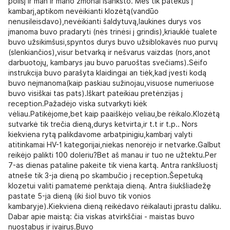
poilsį ir man ir mano žmonai išanksto. Mės tik patekus į
kambarį,aptikom nevėikianti klozėtą(vandūo
nenusileisdavo),nevėikianti šaldytuvą,laukines durys vos
įmanoma buvo pradaryti (nės trinėsi į grindis),kriauklė tualete
buvo užsikimšusi,spyntos durys buvo užsiblokavės nuo purvų
(slenkiančios),visur betvarką ir nešvarus vaizdas (nors,anot
darbuotojų, kambarys jau buvo paruoštas svečiams).Sėifo
instrukcija buvo parašyta klaidingai an tiėk,kad įvesti kodą
buvo neįmanoma(kaip paskiau sužinojau,visuose numeriuose
buvo visiškai tas pats).Iškart pateikiau pretėnzijas į
reception.Pažadėjo viska sutvarkyti kiėk
vėliau.Patikėjome,bet kaip paaiškėjo veliau,be rėikalo.Klozėtą
sutvarkė tik trečia dieną,durys ketvirta,ir t.t ir t.p.. Nors
kiekviena rytą palikdavome arbatpinigiu,kambarį valyti
atitinkamai HV-1 kategorijai,niekas nenorėjo ir netvarke.Galbut
reikėjo palikti 100 doleriu?Bet aš manau ir tuo ne užtektu.Per
7-as dienas pataline pakeite tik viena kartą. Antra rankšluostį
atneše tik 3-ja dieną po skambučio į reception.Šepetuką
klozetui valiti pamatemė penktaja dieną. Antra šiukšliadežę
pastate 5-ja dieną (iki šiol buvo tik vonios
kambaryje).Kiekviena dieną reikėdavo rėikalauti įprastu daliku.
Dabar apie maistą: čia viskas atvirkščiai - maistas buvo
nuostabus ir ivairus.Buvo