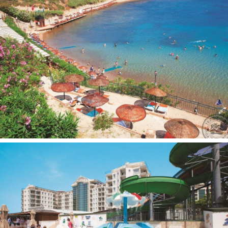
Už papildomą mokestį:
Pirtis
Masažas
Biliardas
Vandens sporto priemonės
Burlenčių sportas
Boulingas
Nardymo pamokos
Vaikams:
Žaidimų aikštelė
Švediškas stalas vaikams 2
Baseinas vaikams: yra
Vaikų klubas
Suklė už papildomą mokestį
Prie baseino:
Skėčiai, gultai, čiužiniai - nemokamai
Paplūdimys:
Smėlio