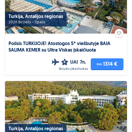
Turkija, Antalijos regionas
2026 Birželis - Spalis
Poilsis TURKIJOJE! Atostogos 5* viešbutyje BAIA
SALIMA KEMER su Ultra Viskas Įskaičiuota
UAI
7n.
5
1314 €
nuo
Skrydis įskaičiuotas
Turkija, Antalijos regionas