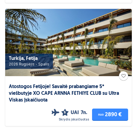
Turkija, Fetija
2026 Rugsėjis - Spalis
Atostogos Fetijoje! Savaitė prabangiame 5*
viešbutyje XO CAPE ARNNA FETHIYE CLUB su Ultra
Viskas Įskaičiuota
UAI
7n.
5
2890 €
nuo
Skrydis įskaičiuotas