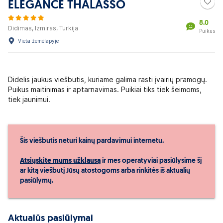
ELEGANCE THALASSO
8.0
Didimas, Izmiras, Turkija
Puikus
Vieta žemėlapyje
Didelis jaukus viešbutis, kuriame galima rasti įvairių pramogų.
Puikus maitinimas ir aptarnavimas. Puikiai tiks tiek šeimoms,
tiek jaunimui.
Šis viešbutis neturi kainų pardavimui internetu.
Atsiųskite mums užklausą
ir mes operatyviai pasiūlysime šį
ar kitą viešbutį Jūsų atostogoms arba rinkitės iš aktualių
pasiūlymų.
Aktualūs pasiūlymai