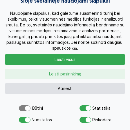
Šioje svetainėje naudojami slapukai
dėžutę
Naudojame slapukus, kad galėtume suasmeninti turinį bei
skelbimus, teikti visuomeninės medijos funkcijas ir analizuoti
srautą. Be to, svetainės naudojimo informaciją bendriname su
visuomeninės medijos, reklamavimo ir analizės partneriais,
Užsiprenumeruodamas (-a) sutinku su
privatumo
kurie gali ją pridėti prie kitos jūsų pateiktos arba naudojant
politika.
paslaugas surinktos informacijos. Jei norite sužinoti daugiau,
spauskite
.
čia
Noriu
Leisti visus
Leisti pasirinkimą
Atmesti
Būtini
Statistika
Atsiųsk užklausą
Nuostatos
Rinkodara
Savo svajonių atostogoms