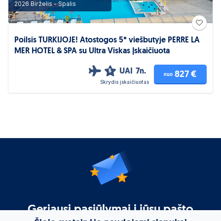
2026 Birželis - Spalis
Poilsis TURKIJOJE! Atostogos 5* viešbutyje PERRE LA
MER HOTEL & SPA su Ultra Viskas Įskaičiuota
UAI
7n.
5
827 €
nuo
Skrydis įskaičiuotas
Geriausi pasiūlymai į jūsų pašto