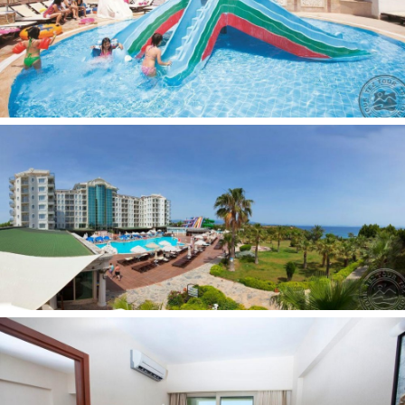
Baras paplūdimyje: nemokamai
Nuosavas
Paplūdimyje: skėčiai, gultai, čiužiniai nemokamai
Kontaktai:
Аdresas: 3. Koy Mevkii Altinkum Didim, 09270 Didimas,
Turkija
Telefonas: 0256 813 33 13
El. pašto adresas:
info@didimbeach.com
Internetinė svetainė:
www.didimbeach.com