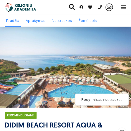
0 700 11007
Pradžia
Aprašymas
Nuotraukos
Žemėlapis
Paskutinė
Pažintinės
Egzotinės
Kruizai
minutė
kelionės
kelionės
Rodyti visas nuotraukas
REKOMENDUOJAME
DIDIM BEACH RESORT AQUA &