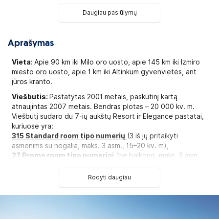
Daugiau pasiūlymų
Aprašymas
Vieta:
Apie 90 km iki Milo oro uosto, apie 145 km iki Izmiro
miesto oro uosto, apie 1 km iki Altinkum gyvenvietės, ant
jūros kranto.
Viešbutis:
Pastatytas 2001 metais, paskutinį kartą
atnaujintas 2007 metais. Bendras plotas – 20 000 kv. m.
Viešbutį sudaro du 7-ių aukštų Resort ir Elegance pastatai,
kuriuose yra:
315 Standard room tipo numerių
(3 iš jų pritaikyti
asmenims su negalia, maks. 3 asm., 15–20 kv. m),
27 Promo room tipo numeriai
(be balkono, maks. 3 asm.,
10–13 kv. m),
100 dviejų kambarių Family room tipo numerių
(2 atskiri
Rodyti daugiau
miegamieji, maks. 4 asm., 35 kv. m).
Numeryje:
Seifas numeryje, už papildomą mokestį