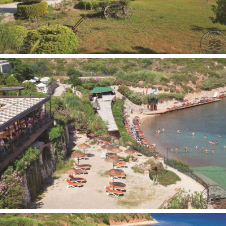
Konferencijų salės: 1
Restoranai: 1
A la carte restoranai: 3
Baseinai: 1
Belaidis internetas nemokamai
Gydytojo kabinetas
Vandens kalneliai: 3
Pramogos ir sportas:
Nemokamai:
Sauna
Aerobika
Diskoteka
Treniruoklių salė
Turkiška pirtis
Vandens aerobika
Paplūdimio tinklinis
Smiginis
Stalo tenisas
Krepšinis
Mini futbolas
Pramoginiai renginiai