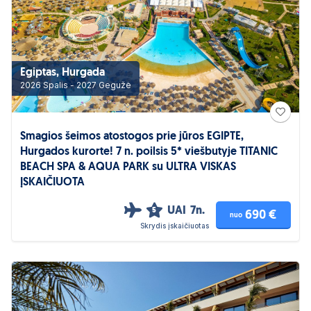
Egiptas, Hurgada
2026 Spalis - 2027 Gegužė
Smagios šeimos atostogos prie jūros EGIPTE,
Hurgados kurorte! 7 n. poilsis 5* viešbutyje TITANIC
BEACH SPA & AQUA PARK su ULTRA VISKAS
ĮSKAIČIUOTA
UAI
7n.
5
690 €
nuo
Skrydis įskaičiuotas