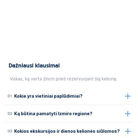
Dažniausi klausimai
Viskas, ką verta žinoti prieš rezervuojant šią kelionę.
01
Kokie yra vietiniai paplūdimiai?
02
Ką būtina pamatyti Izmiro regione?
03
Kokios ekskursijos ir dienos kelionės siūlomos?