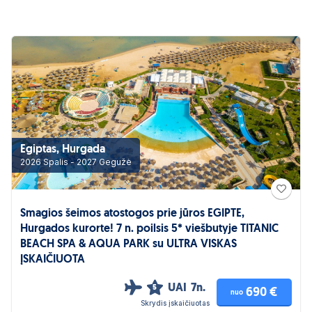
Egiptas, Hurgada
2026 Spalis - 2027 Gegužė
Smagios šeimos atostogos prie jūros EGIPTE,
Hurgados kurorte! 7 n. poilsis 5* viešbutyje TITANIC
BEACH SPA & AQUA PARK su ULTRA VISKAS
ĮSKAIČIUOTA
UAI
7n.
5
690 €
nuo
Skrydis įskaičiuotas