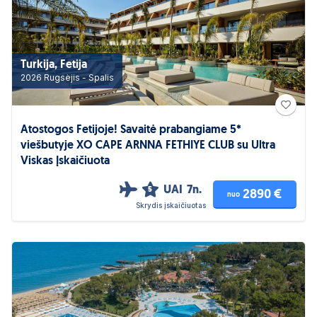
Turkija, Fetija
2026 Rugsėjis - Spalis
Atostogos Fetijoje! Savaitė prabangiame 5*
viešbutyje XO CAPE ARNNA FETHIYE CLUB su Ultra
Viskas Įskaičiuota
UAI
7n.
5
2890 €
nuo
Skrydis įskaičiuotas