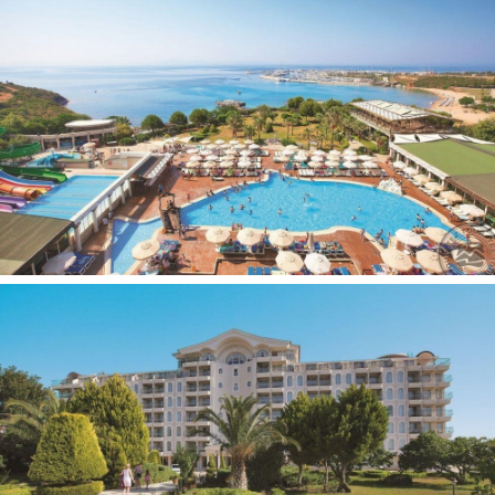
Patalynės keitimas: 2 kartus per savaitę
Oro kondicionierius: centrinis
Aptarnavimas numeriuose: visą parą, nemokamai
Telefonas
Grindys: laminatas
Numerių tvarkymas: kasdien
Plaukų džiovintuvas: yra
Mini baras 2
Balkonas
Kavos/arbatos rinkinys
Internetas: Wi-Fi nemokamai
Vonia arba dušas
Televizorius: yra
Viešbučio teritorijoje:
Drabužių skalbimo paslaugos
Interneto kavinė 1
SPA centras
Drabužių valymo paslaugos
Kirpykla
Barai: 5
Uždari baseinai: 1