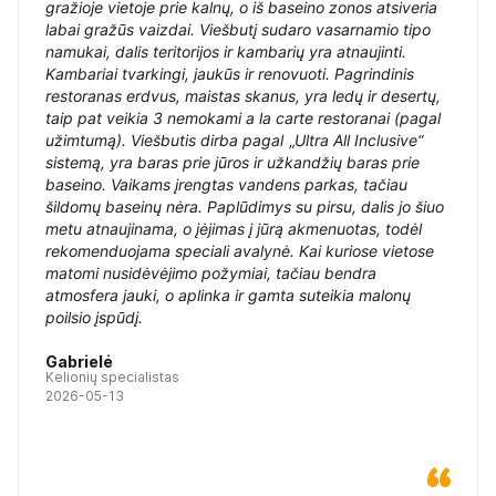
gražioje vietoje prie kalnų, o iš baseino zonos atsiveria
labai gražūs vaizdai. Viešbutį sudaro vasarnamio tipo
namukai, dalis teritorijos ir kambarių yra atnaujinti.
Kambariai tvarkingi, jaukūs ir renovuoti. Pagrindinis
restoranas erdvus, maistas skanus, yra ledų ir desertų,
taip pat veikia 3 nemokami a la carte restoranai (pagal
užimtumą). Viešbutis dirba pagal „Ultra All Inclusive“
sistemą, yra baras prie jūros ir užkandžių baras prie
baseino. Vaikams įrengtas vandens parkas, tačiau
šildomų baseinų nėra. Paplūdimys su pirsu, dalis jo šiuo
metu atnaujinama, o įėjimas į jūrą akmenuotas, todėl
rekomenduojama speciali avalynė. Kai kuriose vietose
matomi nusidėvėjimo požymiai, tačiau bendra
atmosfera jauki, o aplinka ir gamta suteikia malonų
poilsio įspūdį.
Gabrielė
Kelionių specialistas
2026-05-13