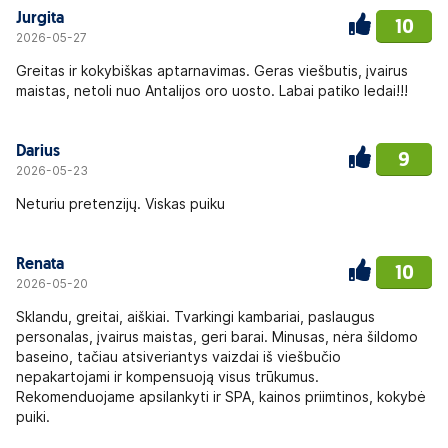
Jurgita
10
2026-05-27
Greitas ir kokybiškas aptarnavimas. Geras viešbutis, įvairus
maistas, netoli nuo Antalijos oro uosto. Labai patiko ledai!!!
Darius
9
2026-05-23
Neturiu pretenzijų. Viskas puiku
Renata
10
2026-05-20
Sklandu, greitai, aiškiai. Tvarkingi kambariai, paslaugus
personalas, įvairus maistas, geri barai. Minusas, nėra šildomo
baseino, tačiau atsiveriantys vaizdai iš viešbučio
nepakartojami ir kompensuoją visus trūkumus.
Rekomenduojame apsilankyti ir SPA, kainos priimtinos, kokybė
puiki.