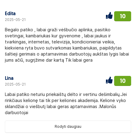
Edita
10
2025-05-21
Begalo patiko , labai graži vėšbučio aplinka, pasitiko
svetingai, kambariukas kur gyvenome , labai jaukus ir
tvarkingas, internetas, televizija, kondicionieriai veikia,
kiekviena ryta buvo sutvarkomas kambariukas, paipildytas
šaltieji gerimais o aptarnavimas darbuotojų aukštas lygis labai
jums ačiū, sugrįžime dar kartą Tik labai gera
Lina
10
2025-05-21
Labai patiko neturiu priekaištų dėlto ir vertinu dešimbalių.Jei
rinkčiaus kelionę tai tik per kelionės akademija. Kelionė vyko
sklandžiai o viešbutį labai geras aptarnavimas .Malonūs
darbuotojai
Rodyti daugiau