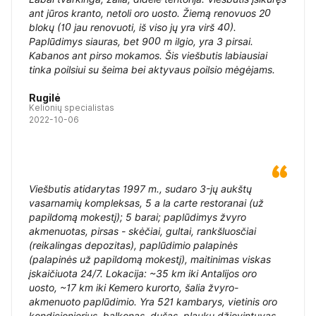
ant jūros kranto, netoli oro uosto. Žiemą renovuos 20
blokų (10 jau renovuoti, iš viso jų yra virš 40).
Paplūdimys siauras, bet 900 m ilgio, yra 3 pirsai.
Kabanos ant pirso mokamos. Šis viešbutis labiausiai
tinka poilsiui su šeima bei aktyvaus poilsio mėgėjams.
Rugilė
Kelionių specialistas
2022-10-06
Viešbutis atidarytas 1997 m., sudaro 3-jų aukštų
vasarnamių kompleksas, 5 a la carte restoranai (už
papildomą mokestį); 5 barai; paplūdimys žvyro
akmenuotas, pirsas - skėčiai, gultai, rankšluosčiai
(reikalingas depozitas), paplūdimio palapinės
(palapinės už papildomą mokestį), maitinimas viskas
įskaičiuota 24/7. Lokacija: ~35 km iki Antalijos oro
uosto, ~17 km iki Kemero kurorto, šalia žvyro-
akmenuoto paplūdimio. Yra 521 kambarys, vietinis oro
kondicionierius, balkonas, dušas, plaukų džiovintuvas,