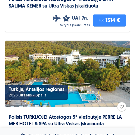
SALIMA KEMER su Ultra Viskas Įskaičiuota
UAI
7n.
5
1314 €
nuo
Skrydis įskaičiuotas
Turkija, Antalijos regionas
2026 Birželis - Spalis
Poilsis TURKIJOJE! Atostogos 5* viešbutyje PERRE LA
MER HOTEL & SPA su Ultra Viskas Įskaičiuota