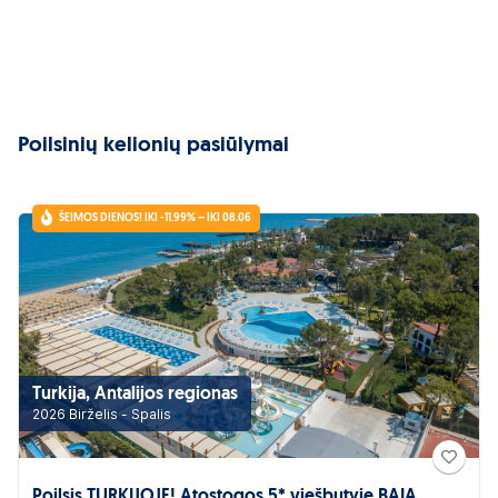
Poilsinių kelionių pasiūlymai
ŠEIMOS DIENOS! IKI -11.99% – IKI 08.06
Turkija, Antalijos regionas
2026 Birželis - Spalis
Poilsis TURKIJOJE! Atostogos 5* viešbutyje BAIA