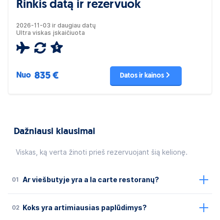
Rinkis datą ir rezervuok
2026-11-03 ir daugiau datų
Ultra viskas įskaičiuota
5
835 €
Nuo
Datos ir kainos
Dažniausi klausimai
Viskas, ką verta žinoti prieš rezervuojant šią kelionę.
01
Ar viešbutyje yra a la carte restoranų?
02
Koks yra artimiausias paplūdimys?