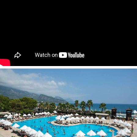
Dušas
Tualetas
Plaukų džiovintuvas
Balkonas
Oro kondicionierius (vietinis)
Telefonas
Televizorius
Mini baras (vandeniu ir gaiviaisiais gėrimais papildomas
kiekvieną dieną)
Seifas
Viešbučio teritorijoje:
Restoranas
A'la carte restoranai – 4
Barai – 5
Diskoteka
Konferencijų centras (mokama)
Bevielis internetas (tam tikrose patalpose)
Parduotuvių zona (mokama)
Kirpyklos paslaugos (mokama)
Skalbimo paslaugos (mokama)