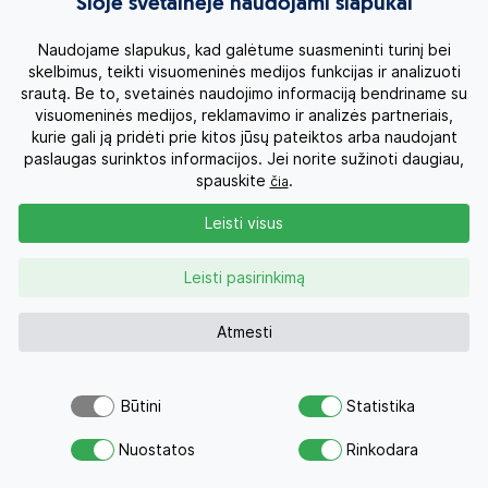
Šioje svetainėje naudojami slapukai
UAI
7n.
5
827 €
nuo
Skrydis įskaičiuotas
Naudojame slapukus, kad galėtume suasmeninti turinį bei
skelbimus, teikti visuomeninės medijos funkcijas ir analizuoti
ŠEIMOS DIENOS! IKI -11.99% – IKI 08.06
srautą. Be to, svetainės naudojimo informaciją bendriname su
visuomeninės medijos, reklamavimo ir analizės partneriais,
kurie gali ją pridėti prie kitos jūsų pateiktos arba naudojant
paslaugas surinktos informacijos. Jei norite sužinoti daugiau,
spauskite
.
čia
Leisti visus
Turkija, Antalijos regionas
Leisti pasirinkimą
2026 Birželis - Lapkritis
Atmesti
Poilsis TURKIJOJE! Atostogos 5* viešbutyje SAILORS
BEACH CLUB su Ultra Viskas Įskaičiuota
Būtini
Statistika
UAI
7n.
5
Atsiųsk užklausą
978 €
nuo
Nuostatos
Rinkodara
Savo svajonių atostogoms
Skrydis įskaičiuotas