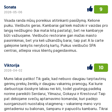
Sonata
9
2026-05-06
Visada randa mūsų poreikius atitinkanti pasiūlymą. Kelionė
puiku. Viešbutis geras. Kambariai gal kiek mažoki ir vaizdas pro
langą nedžiugino (kai matai kitą pastatą), bet ne kambaryje
būti važiuojame. Viešbučio restorane gan mažas maisto
pasirinkimas, bet yra keli užkandžių barai, taip pat A la carte
galėjome lankytis nerybotą kartų. Puikus viešbučio SPA
centras, atliepia visus klientų pageidavimus.
Viktorija
10
2026-04-02
Mums labai patiko! Tik gaila, kad nebuvo daugiau tarptautinių
gėrimų prekių ženklų ir daugiau vakarinių pramogų. Kai kurie
darbuotojai išsiskyrė labiau nei kiti, todėl ypatingą padėką
norime pareikšti Serdarui, Yilmazui, Gokayui ir Krestovui! Taip
pat dėkojame svečių aptarnavimo komandai, kuri padėjo
suorganizuoti nuostabią staigmeną – vakarienę mano vyro
gimtadieniui su balionais, šampanu ir papuoštu kambariu. Tikrai