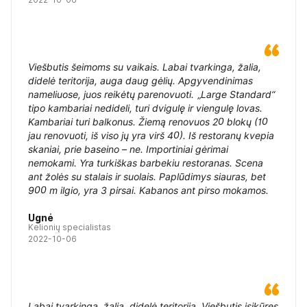
Viešbutis šeimoms su vaikais. Labai tvarkinga, žalia,
didelė teritorija, auga daug gėlių. Apgyvendinimas
nameliuose, juos reikėtų parenovuoti. „Large Standard“
tipo kambariai nedideli, turi dvigulę ir viengulę lovas.
Kambariai turi balkonus. Žiemą renovuos 20 blokų (10
jau renovuoti, iš viso jų yra virš 40). Iš restoranų kvepia
skaniai, prie baseino – ne. Importiniai gėrimai
nemokami. Yra turkiškas barbekiu restoranas. Scena
ant žolės su stalais ir suolais. Paplūdimys siauras, bet
900 m ilgio, yra 3 pirsai. Kabanos ant pirso mokamos.
Ugnė
Kelionių specialistas
2022-10-06
Labai tvarkinga, žalia, didelė teritorija. Viešbutis įsikūręs