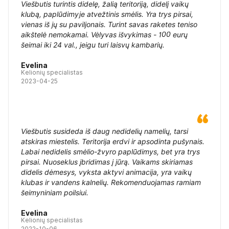
Viešbutis turintis didelę, žalią teritoriją, didelį vaikų
klubą, paplūdimyje atvežtinis smėlis. Yra trys pirsai,
vienas iš jų su paviljonais. Turint savas raketes teniso
aikštelė nemokamai. Vėlyvas išvykimas - 100 eurų
šeimai iki 24 val., jeigu turi laisvų kambarių.
Evelina
Kelionių specialistas
2023-04-25
Viešbutis susideda iš daug nedidelių namelių, tarsi
atskiras miestelis. Teritorija erdvi ir apsodinta pušynais.
Labai nedidelis smėlio-žvyro paplūdimys, bet yra trys
pirsai. Nuoseklus įbridimas į jūrą. Vaikams skiriamas
didelis dėmesys, vyksta aktyvi animacija, yra vaikų
klubas ir vandens kalnelių. Rekomenduojamas ramiam
šeimyniniam poilsiui.
Evelina
Kelionių specialistas
2022-10-06