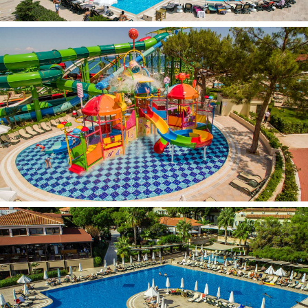
Gydytojo paslaugos (mokama)
Baseinai – 4
Gultai prie baseino
Gultai paplūdimyje
Čiužiniai prie baseino
Čiužiniai paplūdimyje
Skėčiai nuo saulės prie baseino
Skėčiai nuo saulės paplūdimyje
Paplūdimio rankšluosčiai prie baseino
Aktyvus poilsis:
Aerobika
Paplūdimio tinklinis
Smigis
Treniruoklių salė
Stalo tenisas
Lauko teniso aikštelė (gruntinė danga)
Tamsiu paros metu apšviesta lauko teniso aikštelė
(mokama)
Lauko teniso inventorius (mokama)
Vandens sportas (mokama)
Vandens gimnastika
Masažas (mokama)