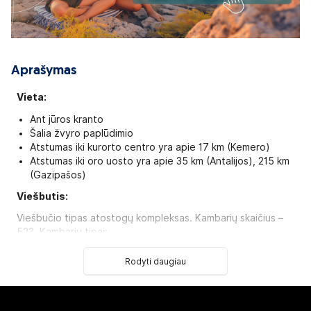
Aprašymas
Vieta:
Ant jūros kranto
Šalia žvyro paplūdimio
Atstumas iki kurorto centro yra apie 17 km (Kemero)
Atstumas iki oro uosto yra apie 35 km (Antalijos), 215 km
(Gazipašos)
Viešbutis:
Viešbučio tipas atostogų kompleksas. Kambarių skaičius –
523. Kambarių tipai:
Standard Double tipo kambarys (maks. 2 asm., 19 kv.m.)
Rodyti daugiau
Deluxe Family tipo kambarys (maks. 4 asm., 40 kv.m.)
Viešbutis oficialios kategorijos šalyje neturi
Kambariuose: