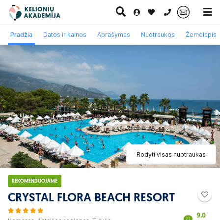
0 700 11007
Pradžia
Datos ir kainos
Aprašymas
Nuotraukos
Žemėlapis
Paskutinė
Pažintinės
Egzotinės
Kruizai
minutė
kelionės
kelionės
Rodyti visas nuotraukas
REKOMENDUOJAME
CRYSTAL FLORA BEACH RESORT
9.0