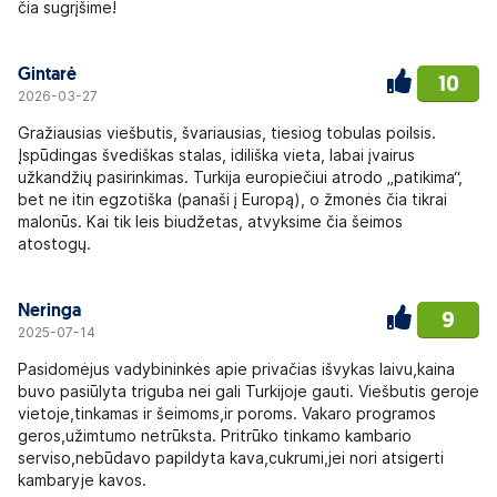
čia sugrįšime!
Gintarė
10
2026-03-27
Gražiausias viešbutis, švariausias, tiesiog tobulas poilsis.
Įspūdingas švediškas stalas, idiliška vieta, labai įvairus
užkandžių pasirinkimas. Turkija europiečiui atrodo „patikima“,
bet ne itin egzotiška (panaši į Europą), o žmonės čia tikrai
malonūs. Kai tik leis biudžetas, atvyksime čia šeimos
atostogų.
Neringa
9
2025-07-14
Pasidomėjus vadybininkės apie privačias išvykas laivu,kaina
buvo pasiūlyta triguba nei gali Turkijoje gauti. Viešbutis geroje
vietoje,tinkamas ir šeimoms,ir poroms. Vakaro programos
geros,užimtumo netrūksta. Pritrūko tinkamo kambario
serviso,nebūdavo papildyta kava,cukrumi,jei nori atsigerti
kambaryje kavos.