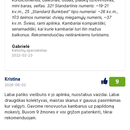
mini baras, seifas. 321 Standartinis numeris: ~19-21
kv.m., 25 „Standard Bunkbed“ tipo numeriai: ~26 kv.m.,
103 šeimos numeriai: dviejų miegamųjų numeris, ~37
kv.m. Šviesi, rami aplinka. Kambariai kompaktiški,
senamadiški, kai kurie kambariai turi itin mažus
balkonus. Rekomenduočiau neišrankiems turistams.
Gabrielė
Kelionių specialistas
2022-02-23
Kristina
9
2026-06-02
Labai patiko viešbutis ir jo aplinka, nuostabus vaizdai. Labai
draugiškas kolektyvas, maistas skanus ir gausus pasirinkimas
kur valgyti. Gavome renovuotus kambarius uz papildomą
mokestį. Buvom 9 žmones ir visi grįžom patenkinti, tikrai
rekomenduojam.