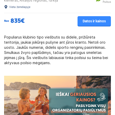
Kemeras, Antalijos regionas, Turkija
Puikus
Vieta žemėlapyje
835€
Datos ir kainos
Nuo
Populiarus klubinio tipo viešbutis su didele, prižiūrėta
teritorija, jaukiai įsikūręs pušyne ant jūros kranto. Netoli oro
uosto. Jaukūs numeriai, didelis sporto renginių pasirinkimas.
Smulkaus žvyro paplūdimys, tačiau yra patogus smėlėtas
įėjimas į jūrą. Šis viešbutis labiausiai tinka poilsiui su šeima bei
aktyvaus poilsio mėgėjams.