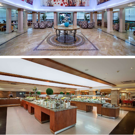
priklausomai nuo užsisakyto maitinimo tipo
Gali būti taikomi kurorto mokesčiai, kurie mokami atvykus
Viešbučio aprašyme pateikta informacija bei viešbučio
teikiamų paslaugų sąrašas, laikas ir jų kainoraštis gali
keistis. SVARBU: kai kurios viešbučio siūlomos paslaugos
gali neveikti arba naudojimasis jomis bus ribojamas dėl
viešbučiams taikomų griežtų su COVID-19 susijusių
saugumo ir higienos reikalavimų. Atsižvelgiant į situaciją
konkrečioje šalyje ir joje taikomus reikalavimus, teikiamų
paslaugų apimtys gali nuolat keistis, todėl neturime
galimybės kiekvienu konkrečiu atveju nurodyti tikslių
ribojamų paslaugų kiekio ir pobūdžio. Detalesnės
informacijos teiraukitės viešbučio registratūroje
Oficialus viešbučio tinklalapis:
www.crystalhotels.com.tr