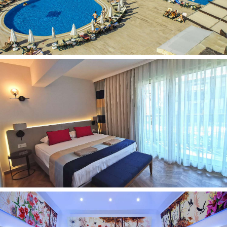
Garinė pirtis
Garinė pirtis
Sauna
Viešbutyje yra sveikatingumo centras (mokama)
Yra vandens kalneliai
Periodiškai vyksta pramoginiai renginiai
Vaikams:
Baseinas vaikams
Mini klubas
Žaidimų aikštelė
Maitinimas:
Galimi maitinimo tipai: Viskas įskaičiuota +
Svečiams siūloma pasimėgauti vakariene A'la Carte
restorane/restoranuose. Būtina išankstinė rezervacija,
apsilankymų skaičius yra ribojamas
Pastabos:
Maistas ir gėrimai viešbučio restoranuose, kavinėse ir
baruose, išvardintuose viešbučio aprašyme, yra tiekiami
viešbučio administracijos nustatyta tvarka ir yra mokami