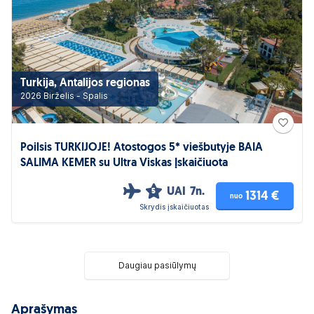
Turkija, Antalijos regionas
2026 Birželis - Spalis
Poilsis TURKIJOJE! Atostogos 5* viešbutyje BAIA
SALIMA KEMER su Ultra Viskas Įskaičiuota
UAI
7n.
5
1314 €
nuo
Skrydis įskaičiuotas
Daugiau pasiūlymų
Aprašymas