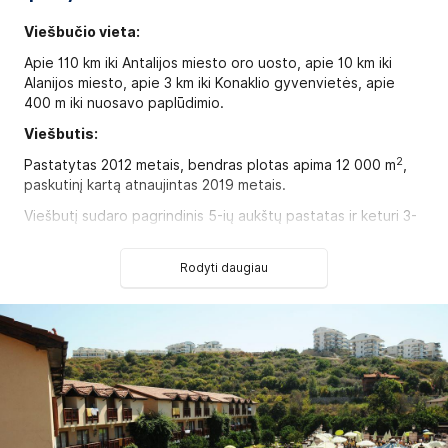
Viešbučio vieta:
Apie 110 km iki Antalijos miesto oro uosto, apie 10 km iki
Alanijos miesto, apie 3 km iki Konaklio gyvenvietės, apie
400 m iki nuosavo paplūdimio.
Viešbutis:
2
Pastatytas 2012 metais, bendras plotas apima 12 000 m
,
paskutinį kartą atnaujintas 2019 metais.
Viešbutį sudaro pagrindinis 5-ių aukštų pastatas ir keturi 3-
jų aukštų Anex pastatai:
167
standard rooms tipo numeriai
(2 iš jų pritaikyti
Rodyti daugiau
2
asmenims su negalia, maks. 3+1 asm., 30-32 m
).
45 vieno kambario
family rooms 1 tipo numeriai
(maks.
2
4+2 asm., 40 m
).
13 dviejų kambarių
family rooms 2 tipo numerių
(2
2
miegamieji atskirti durimis, maks. 4+1 asm., 45 m
).
Viešbučio kategorija šalyje - 5*