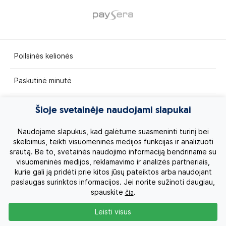
Poilsinės kelionės
Paskutinė minutė
Egzotinės kelionės
Šioje svetainėje naudojami slapukai
Kruizai
Naudojame slapukus, kad galėtume suasmeninti turinį bei
skelbimus, teikti visuomeninės medijos funkcijas ir analizuoti
srautą. Be to, svetainės naudojimo informaciją bendriname su
Kelionės po Lietuvą
visuomeninės medijos, reklamavimo ir analizės partneriais,
kurie gali ją pridėti prie kitos jūsų pateiktos arba naudojant
Apie mus
paslaugas surinktos informacijos. Jei norite sužinoti daugiau,
spauskite
.
čia
Privatumo politika
Leisti visus