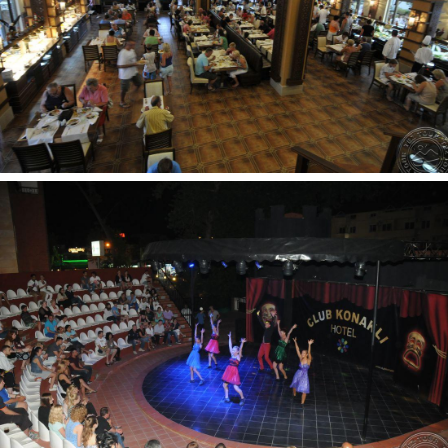
masažas už papildomą mokestį
šaudymas iš lanko nemokamai
Vaikams:
vaikų klubas yra (4-12 metų)
baseinas vaikams: yra
žaidimų aikštelė yra
švediškas stalas vaikams
Paplūdimys:
stambaus žvyro/akmenuotas yra
baras paplūdimyje: nemokamai
pirsas yra
paplūdimyje: skėčiai, gultai nemokamai
nuosavas yra
paplūdimio rankšluosčiai: nemokamai
Kontaktai:
Adresas:
Pamukyeri Mah. Kulak Mevkii, Konakli, Alanya
07490 Türkiye