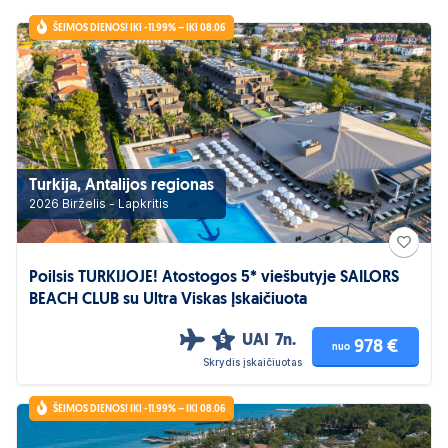
ŠEIMOS DIENOS! IKI -11.99% – IKI 08.06
Turkija, Antalijos regionas
2026 Birželis - Lapkritis
Poilsis TURKIJOJE! Atostogos 5* viešbutyje SAILORS
BEACH CLUB su Ultra Viskas Įskaičiuota
UAI
7n.
5
978 €
nuo
Skrydis įskaičiuotas
ŠEIMOS DIENOS! IKI -11.99% – IKI 08.06