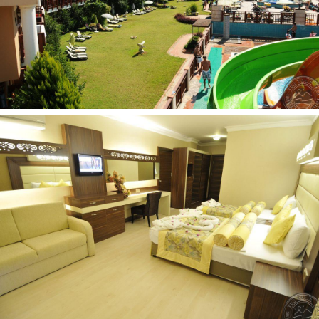
Kambariuose:
televizorius: yra
mini baras (vanduo - kasdien)
numerių tvarkymas: kasdien
plaukų džiovintuvas: yra
seifas numeryje, už papildomą mokestį
aptarnavimas numeriuose: už papildomą mokestį
kavos/arbatos rinkinys yra
grindys: laminatas
oro kondicionierius: individualus
internetas: Wi-Fi nemokamai
rusiški kanalai: 1
balkonas yra
vonia arba dušas yra
telefonas yra
patalynės keitimas: 2 kartus per savaitę
Viešbučio teritorijoje:
vandens kalneliai: 3
barai: 3
konferencijų salės: 2 (20-200 asm.)
belaidis internetas nemokamai