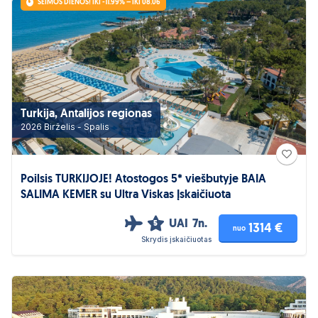
ŠEIMOS DIENOS! IKI -11.99% – IKI 08.06
Turkija, Antalijos regionas
2026 Birželis - Spalis
Poilsis TURKIJOJE! Atostogos 5* viešbutyje BAIA
SALIMA KEMER su Ultra Viskas Įskaičiuota
UAI
7n.
5
1314 €
nuo
Skrydis įskaičiuotas