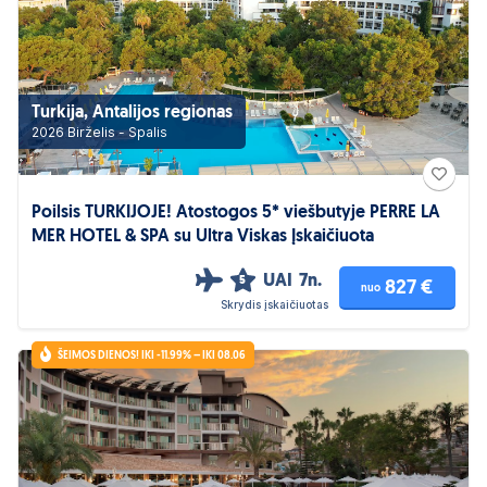
Turkija, Antalijos regionas
2026 Birželis - Spalis
Poilsis TURKIJOJE! Atostogos 5* viešbutyje PERRE LA
MER HOTEL & SPA su Ultra Viskas Įskaičiuota
UAI
7n.
5
827 €
nuo
Skrydis įskaičiuotas
ŠEIMOS DIENOS! IKI -11.99% – IKI 08.06