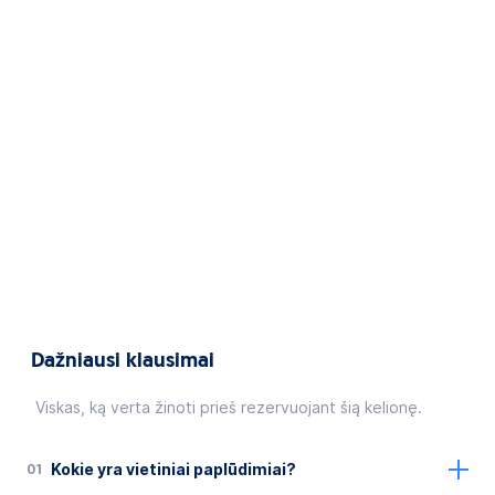
Dažniausi klausimai
Viskas, ką verta žinoti prieš rezervuojant šią kelionę.
01
Kokie yra vietiniai paplūdimiai?