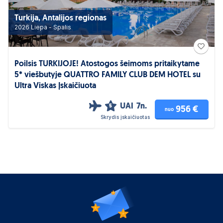
Turkija, Antalijos regionas
2026 Liepa - Spalis
Poilsis TURKIJOJE! Atostogos šeimoms pritaikytame
5* viešbutyje QUATTRO FAMILY CLUB DEM HOTEL su
Ultra Viskas Įskaičiuota
UAI
7n.
5
956 €
nuo
Skrydis įskaičiuotas