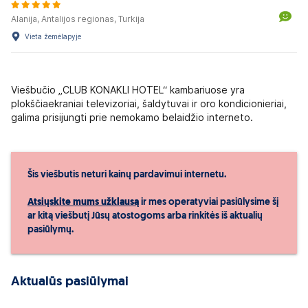
Alanija, Antalijos regionas, Turkija
Vieta žemėlapyje
Viešbučio „CLUB KONAKLI HOTEL“ kambariuose yra
plokščiaekraniai televizoriai, šaldytuvai ir oro kondicionieriai,
galima prisijungti prie nemokamo belaidžio interneto.
Šis viešbutis neturi kainų pardavimui internetu.
Atsiųskite mums užklausą
ir mes operatyviai pasiūlysime šį
ar kitą viešbutį Jūsų atostogoms arba rinkitės iš aktualių
pasiūlymų.
Aktualūs pasiūlymai