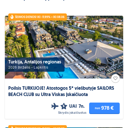
ŠEIMOS DIENOS! IKI -11.99% – IKI 08.06
Turkija, Antalijos regionas
2026 Birželis - Lapkritis
Poilsis TURKIJOJE! Atostogos 5* viešbutyje SAILORS
BEACH CLUB su Ultra Viskas Įskaičiuota
UAI
7n.
5
978 €
nuo
Skrydis įskaičiuotas