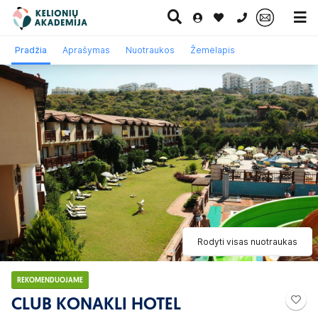
0 700 11007
Pradžia
Aprašymas
Nuotraukos
Žemėlapis
Paskutinė
Pažintinės
Egzotinės
Kruizai
minutė
kelionės
kelionės
Rodyti visas nuotraukas
REKOMENDUOJAME
CLUB KONAKLI HOTEL