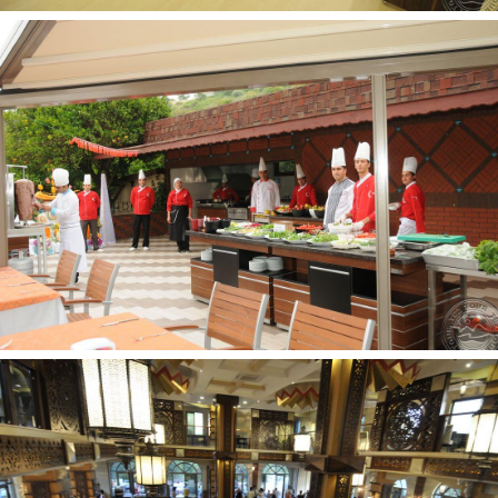
skalbykla už papildomą mokestį
gydytojo kabinetas yra
SPA centras yra
baseinai: 2 (atviras)
restoranai: 1
prie baseino: paplūdimio rankšluosčiai nemokamai
uždari baseinai: 1
prie baseino: skėčiai, gultai - nemokamai
a la carte restoranai: 1
Pramogos ir sportas:
sauna
mini futbolas
vandens sporto priemonės už papildomą mokestį
gimnastika nemokamai
turkiška pirtis
treniruoklių salė nemokamai
nardymo pamokos už papildomą mokestį
smiginis nemokamai
pramoginiai renginiai nemokamai
vandens aerobika nemokamai
paplūdimio tinklinis nemokamai