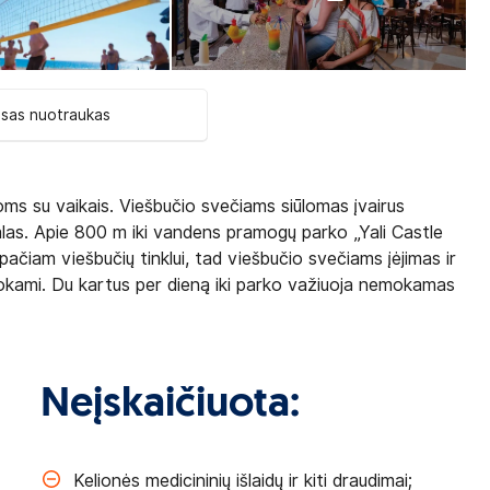
isas nuotraukas
imoms su vaikais. Viešbučio svečiams siūlomas įvairus
las. Apie 800 m iki vandens pramogų parko „Yali Castle
pačiam viešbučių tinklui, tad viešbučio svečiams įėjimas ir
mokami. Du kartus per dieną iki parko važiuoja nemokamas
Neįskaičiuota:
Kelionės medicininių išlaidų ir kiti draudimai;