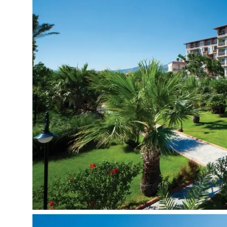
Stalo tenisas
Biliardas
Smiginis
Petankė
Mini golfas
Paplūdimio tinklinis
Animacijos programos
Už papildomą mokestį
Vandens sporto priemonės
SPA salonas
Masažas
Sauna
Vaikams:
Žaidimų aikštelė
Vaikų baseinas
Vaikų klubas
Animacijos programos vaikams
Auklės paslaugos (už papildomą mokestį)