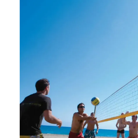
Vaikų meniu
Vaikiškos kėdutės restorane
Lovelė (pagal atskirą užklausimą)
Paplūdimys:
Privatus
Smėlio, žvirgždo
Skėčiai, gultai – nemokamai
Kontaktai:
Adresas:
Gümüldür Fevzi Çakmak, Sahil Cd. No:13,
Telefonas:
+90 850 840 8200