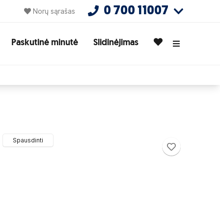
0 700 11007
Norų sąrašas
Paskutinė minutė
Slidinėjimas
Spausdinti