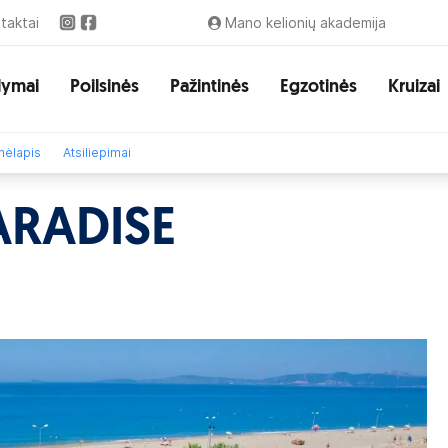
taktai
Mano kelionių akademija
lymai
Poilsinės
Pažintinės
Egzotinės
Kruizai
ėlapis
Atsiliepimai
ARADISE