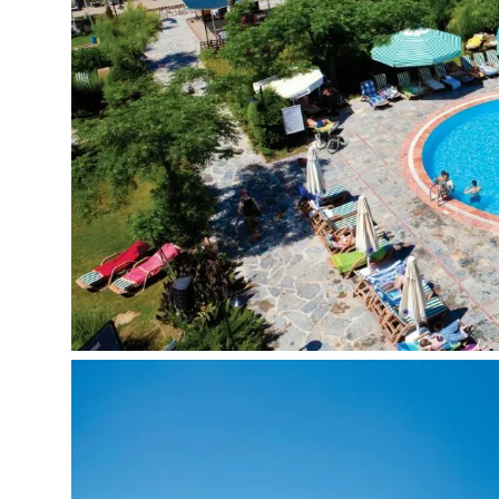
2 atviri baseinai
Prie baseino: skėčiai, gultai, rankšluosčiai (nem
12 vandens kalnelių suaugusiems
4 vandens kalneliai vaikams
2 konferencijų salės
Kirpykla
Parduotuvės
Valiutos keitykla
Amfiteatras
Gydytojas
Drabužių skalbimo bei valymo paslauga
Internetas: Wifi visoje viešbučio teritorijoje
Automobilių stovėjimo aikštelė (nemokamai)
Pramogos ir sportas:
Nemokamai
Aerobika
Treniruoklių salė