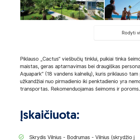
Rodyti v
Piklauso „Cactus“ viešbučių tinklui, puikiai tinka še
maistas, geras aptarnavimas bei draugiškas persona
Aquapark“ (18 vandens kalnelių), kuris priklauso tam 
užkandžiai nuo pirmadienio iki penktadienio yra ne
transportas. Rekomenduojamas šeimoms ir poroms.
Įskaičiuota:
Skrydis Vilnius - Bodrumas - Vilnius (skrydžio į