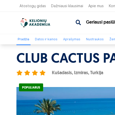
Atostogų gidas
Dažniausi klausimai
Apie mus
Kon
Geriausi pasiū
Pradžia
Datos ir kainos
Aprašymas
Nuotraukos
Žem
CLUB CACTUS P
Kušadasis, Izmiras, Turkija
POPULIARUS