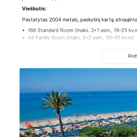
Viešbutis:
Pastatytas 2004 metais, paskutinį kartą atnaujinta
166 Standard Room (maks. 2+1 asm., 19–25 kv.
44 Family Room (maks. 2+2 asm., 30–35 kv.m)
Viešbučio kategorija šalyje – 4*
Rody
Kambariuose:
Vonia arba dušas
Plaukų džiovintuvas
Oro kondicionierius
Seifas (už papildomą mokestį)
Telefonas
Televizorius
Viešbučio teritorijoje:
3 restoranai
3 barai