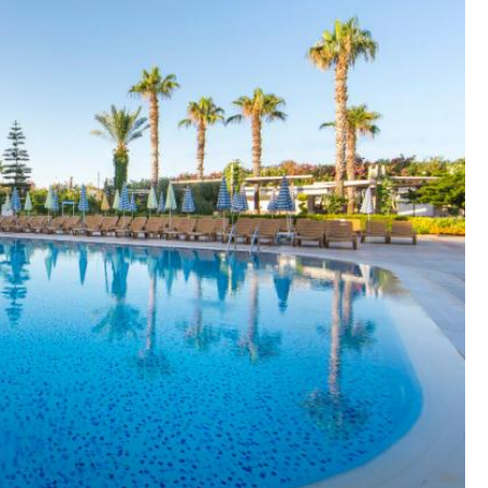
:289, 07490 Alanya/Antalya, Turkija