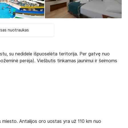
isas nuotraukas
stu, su nedidele išpuoselėta teritorija. Per gatvę nuo
požeminė perėja). Viešbutis tinkamas jaunimui ir šeimoms
os miesto. Antalijos oro uostas yra už 110 km nuo