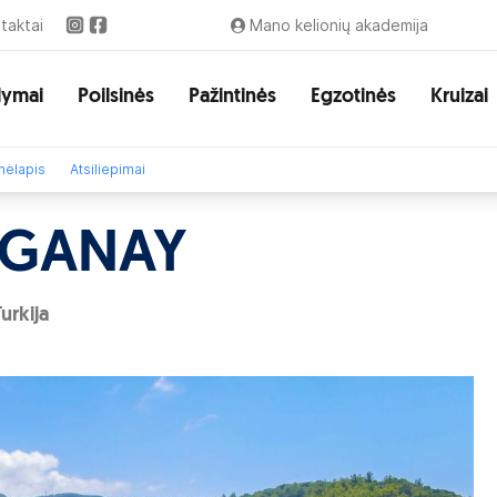
taktai
Mano kelionių akademija
lymai
Poilsinės
Pažintinės
Egzotinės
Kruizai
ėlapis
Atsiliepimai
OGANAY
Turkija