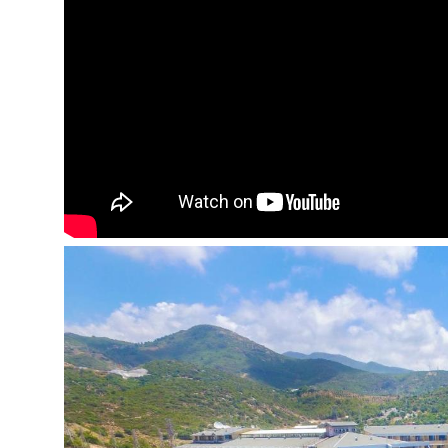
Arbatos ir kavos rinkinys
Balkonas
Viešbučio teritorijoje:
Pagrindinis restoranas
3 „A'la Carte“ restoranai (turkiškas, žuvies, itali
3 barai
Kavinė
2 atviri baseinai
Uždaras baseinas
Prie baseino: skėčiai, gultai - nemokamai
Amfiteatras
Atrakcionų parkas
Belaidis internetas visoje viešbučio teritorijoje
Parkingas
Sportas ir pramogos:
Pramoginiai renginiai
Sporto salė