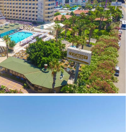
mokestį)
)