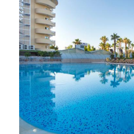
Vaikams
Vaikams skirta zona baseine
Vandens čiuožykla
Mini klubas (4-12 m.)
Mini diskoteka
Žaidimų aikštelė
Vaikiškas meniu
Paplūdimys:
Privatus
Smėlio - akmenukų
Skėčiai, gultai - nemokamai
Baras paplūdimyje
Kontaktai:
Adresas:
Konaklı Mah, Gazi Mustafa Kemal Blv. No
Telefonas:
+90 242 511 00 77