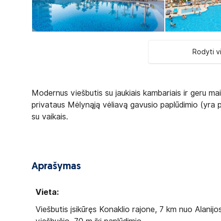
Rodyti v
Modernus viešbutis su jaukiais kambariais ir geru mai
privataus Mėlynąją vėliavą gavusio paplūdimio (yra 
su vaikais.
Aprašymas
Vieta:
Viešbutis įsikūręs Konaklio rajone, 7 km nuo Alanij