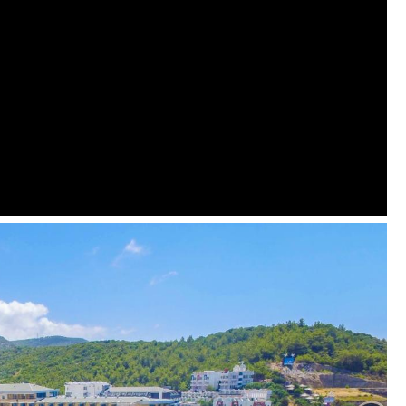
škas)
 - nemokamai