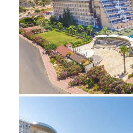
Aerobika
Vandens aerobika
Diskoteka (nemokama)
Smiginis
Stalo tenisas
Tenisas (apšvietimas ir pamokos už papildomą 
Paplūdimio tinklinis
Krepšinis
Mini futbolas
Smiginis
Bočia
Biliardas (už papildomą mokestį)
Vandens sportas (už papildomą mokestį)
SPA centras (už papildomą mokestį)
Masažas (už papildomą mokestį)
Odos šveitimas – pilingas (už papildomą mokestį
Hamamas, sauna
Grožio salonas (už papildomą mokestį)