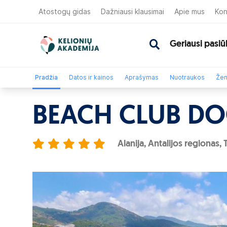
Atostogų gidas
Dažniausi klausimai
Apie mus
Kon
Geriausi pasiū
Pradžia
Datos ir kainos
Aprašymas
Nuotraukos
Žem
BEACH CLUB D
Alanija, Antalijos regionas, 