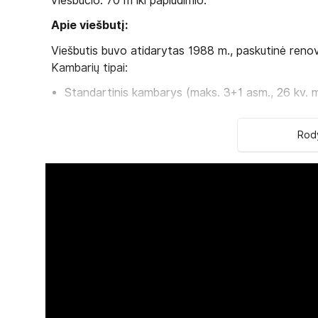
viešbučio. 70 m iki paplūdimio.
Apie viešbutį:
Viešbutis buvo atidarytas 1988 m., paskutinė renov
Kambarių tipai:
Standartinis kambarys (maks. 3+1 asm., 26 kv. 
Family tipo kambarys (maks. 3+1 asm., 40 kv. m
Viešbučio kategorija šalyje - 5*
Rody
Kambariuose:
Vonia arba dušas
Plaukų džiovintuvas
Oro kondicionierius
Belaidis internetas
Seifas
Televizorius
Telefonas
Mini baras (vanduo kasdien)