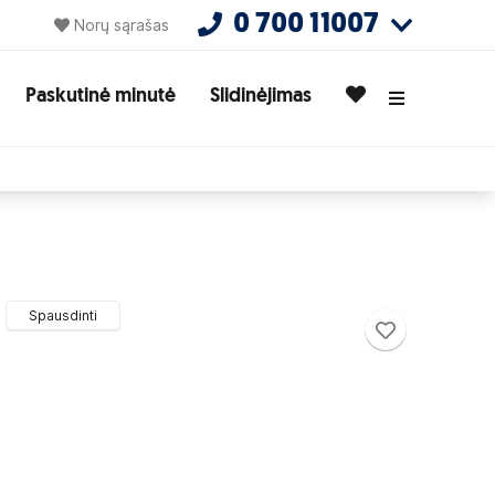
0 700 11007
Norų sąrašas
Paskutinė minutė
Slidinėjimas
Spausdinti