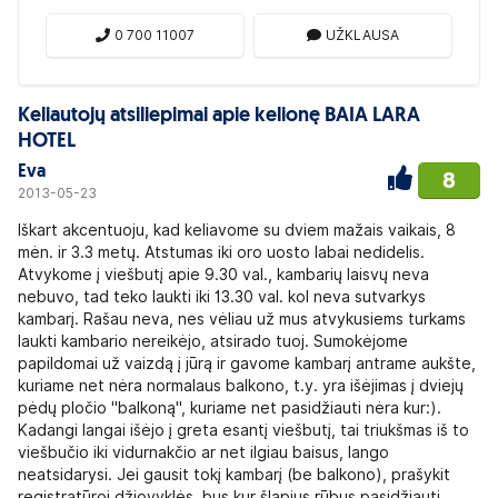
0 700 11007
UŽKLAUSA
Keliautojų atsiliepimai apie kelionę BAIA LARA
HOTEL
Eva
8
2013-05-23
Iškart akcentuoju, kad keliavome su dviem mažais vaikais, 8
mėn. ir 3.3 metų. Atstumas iki oro uosto labai nedidelis.
Atvykome į viešbutį apie 9.30 val., kambarių laisvų neva
nebuvo, tad teko laukti iki 13.30 val. kol neva sutvarkys
kambarį. Rašau neva, nes vėliau už mus atvykusiems turkams
laukti kambario nereikėjo, atsirado tuoj. Sumokėjome
papildomai už vaizdą į jūrą ir gavome kambarį antrame aukšte,
kuriame net nėra normalaus balkono, t.y. yra išėjimas į dviejų
pėdų pločio "balkoną", kuriame net pasidžiauti nėra kur:).
Kadangi langai išėjo į greta esantį viešbutį, tai triukšmas iš to
viešbučio iki vidurnakčio ar net ilgiau baisus, lango
neatsidarysi. Jei gausit tokį kambarį (be balkono), prašykit
registratūroj džiovyklės, bus kur šlapius rūbus pasidžiauti.