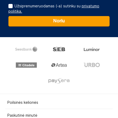
Užsiprenumeruodamas (-a) sutinku su
privatumo
politika.
Noriu
Poilsinės kelionės
Paskutinė minutė