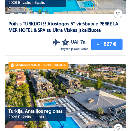
2026 Birželis - Spalis
Poilsis TURKIJOJE! Atostogos 5* viešbutyje PERRE LA
MER HOTEL & SPA su Ultra Viskas Įskaičiuota
UAI
7n.
5
827 €
nuo
Skrydis įskaičiuotas
ŠEIMOS DIENOS! IKI -11.99% – IKI 08.06
Turkija, Antalijos regionas
2026 Birželis - Lapkritis