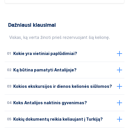
Dažniausi klausimai
Viskas, ką verta žinoti prieš rezervuojant šią kelionę.
01
Kokie yra vietiniai paplūdimiai?
02
Ką būtina pamatyti Antalijoje?
03
Kokios ekskursijos ir dienos kelionės siūlomos?
04
Koks Antalijos naktinis gyvenimas?
05
Kokių dokumentų reikia keliaujant į Turkiją?