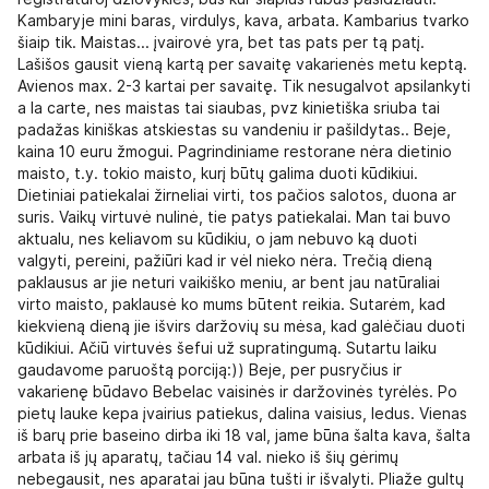
Kambaryje mini baras, virdulys, kava, arbata. Kambarius tvarko
šiaip tik. Maistas... įvairovė yra, bet tas pats per tą patį.
Lašišos gausit vieną kartą per savaitę vakarienės metu keptą.
Avienos max. 2-3 kartai per savaitę. Tik nesugalvot apsilankyti
a la carte, nes maistas tai siaubas, pvz kinietiška sriuba tai
padažas kiniškas atskiestas su vandeniu ir pašildytas.. Beje,
kaina 10 euru žmogui. Pagrindiniame restorane nėra dietinio
maisto, t.y. tokio maisto, kurį būtų galima duoti kūdikiui.
Dietiniai patiekalai žirneliai virti, tos pačios salotos, duona ar
suris. Vaikų virtuvė nulinė, tie patys patiekalai. Man tai buvo
aktualu, nes keliavom su kūdikiu, o jam nebuvo ką duoti
valgyti, pereini, pažiūri kad ir vėl nieko nėra. Trečią dieną
paklausus ar jie neturi vaikiško meniu, ar bent jau natūraliai
virto maisto, paklausė ko mums būtent reikia. Sutarėm, kad
kiekvieną dieną jie išvirs daržovių su mėsa, kad galėčiau duoti
kūdikiui. Ačiū virtuvės šefui už supratingumą. Sutartu laiku
gaudavome paruoštą porciją:)) Beje, per pusryčius ir
vakarienę būdavo Bebelac vaisinės ir daržovinės tyrėlės. Po
pietų lauke kepa įvairius patiekus, dalina vaisius, ledus. Vienas
iš barų prie baseino dirba iki 18 val, jame būna šalta kava, šalta
arbata iš jų aparatų, tačiau 14 val. nieko iš šių gėrimų
nebegausit, nes aparatai jau būna tušti ir išvalyti. Pliaže gultų