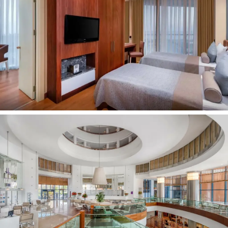
Adresas:
Kemerağzı Mevkii Kundu Bölgesi, 07100 Antalya,
Türkiye
Telefonas:
+90 242 314 39 00