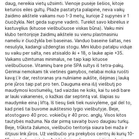
daug, nereikia vietų užsiimti. Vienoje pusėje šešios, kitoje
keturios eilės gultų. Pliaže pastatyta palapinė, neva vaikų
žaidimo aikštelė vaikams nuo 1-3 metų, kurioje 2 supynės ir 1
čiuožykla. Net gėda supyne vadinti. Turėkit savo kibirėlius ir
kastuvęlius (kituose viešbučiuose viskas būna). Vaiku mini
klubo teritorijoje žaidimų aikštelė su vienu plastmasiniu
nameliu ir čiuožykla bei baseinas. Vanduo baseine šaltas, nes
nesušyla, kadangi uždengtas stogu. Mini klubo patalpu viduje
su vaiku per salta, nes atsisaldo iki + 18, o lauke apie +35.
Vaikams užimtumas minimalus, ne taip kaip kituose
viešbučiuose. Vitaminų bare prie SPA sultys iš tetra-pakų.
Gėrimai nemokami tik vietinės gamybos, nelabai moka ruošti
kavą:( Ir dar, restoranas yra nuliniame aukšte, išėjimas į lauką
prie jūros taip pat pro ten. Dauguma eina iš/į viešbutį po
maudymosi kostiumėlių, tad vaizdas ne koks, kai tu sėdi bare
ar lauki vakarienės, o kažkas dar septintą val. šlapias su
maudymke eina į liftą. Iš tiesų šiek tiek nusivylėme, gal dėl to,
kad prieš tai buvome aukštesnio lygio viešbutyje. Beje,
atostogavo 40 proc. vokiečių ir 40 proc. anglų. Visos kitos
tautybės mažuma. Na dar pirmą savaitę buvo daugiau turkų.
Beje, trūksta žalumos, viešbučio teritorija siaura bei maža ir
ištįsusi link jūros. Už viešbučio yra prekybos centrų iki kurių 10-