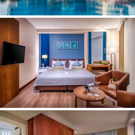
Vandens kalneliai
Prie baseino: skėčiai, gultai - nemokamai
Konferencijų salė
Belaidis internetas
Pramogos ir sportas:
Animacija
Kino teatras
Treniruoklių salė
SPA centras (už papildomą mokestį)
Vaikams:
Baseinas
Diskoteka
Vaikų klubas
Paplūdimys:
Privatus
Smėlio
Skėčiai, gultai - nemokamai
Kontaktai: