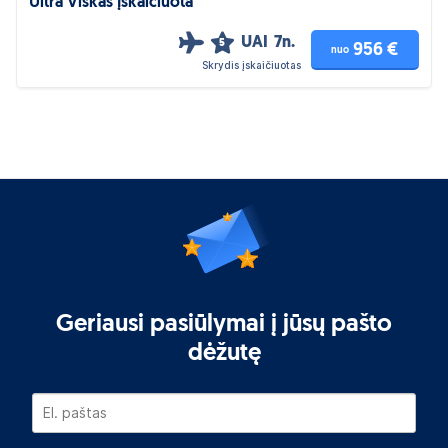
Ultra Viskas Įskaičiuota
UAI
7n.
5
956 €
nuo
Skrydis įskaičiuotas
Geriausi pasiūlymai į jūsų pašto
dėžutę