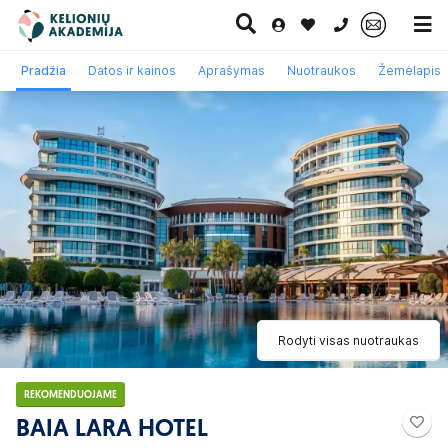
0 700 11007
Pradžia
Datos ir kainos
Aprašymas
Nuotraukos
Žemėlapis
Paskutinė
Pažintinės
Egzotinės
Kruizai
minutė
kelionės
kelionės
Rodyti visas nuotraukas
REKOMENDUOJAME
BAIA LARA HOTEL