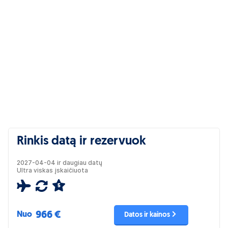
Rinkis datą ir rezervuok
2027-04-04 ir daugiau datų
Ultra viskas įskaičiuota
5
966 €
Nuo
Datos ir kainos