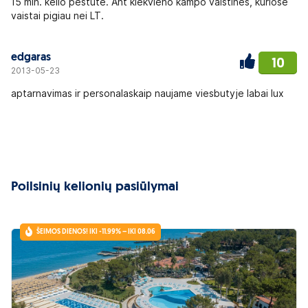
15 min. kelio pėstute. Ant kiekvieno kampo vaistinės, kuriose
vaistai pigiau nei LT.
edgaras
10
2013-05-23
aptarnavimas ir personalaskaip naujame viesbutyje labai lux
Poilsinių kelionių pasiūlymai
ŠEIMOS DIENOS! IKI -11.99% – IKI 08.06