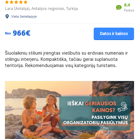
8.4
Lara (Antalija), Antalijos regionas, Turkija
Puikus
Vieta žemėlapyje
966€
Datos ir kainos
Nuo
Šiuolaikiniu stiliumi įrengtas viešbutis su erdviais numeriais ir
stilingu interjeru. Kompaktiška, tačiau gerai suplanuota
teritorija. Rekomenduojamas visų kategorijų turistams.