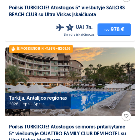
Poilsis TURKIJOJE! Atostogos 5* viešbutyje SAILORS
BEACH CLUB su Ultra Viskas Įskaičiuota
UAI
7n.
5
978 €
nuo
Skrydis įskaičiuotas
ŠEIMOS DIENOS! IKI -11.99% – IKI 08.06
Turkija, Antalijos regionas
2026 Liepa - Spalis
Poilsis TURKIJOJE! Atostogos šeimoms pritaikytame
5* viešbutyje QUATTRO FAMILY CLUB DEM HOTEL su