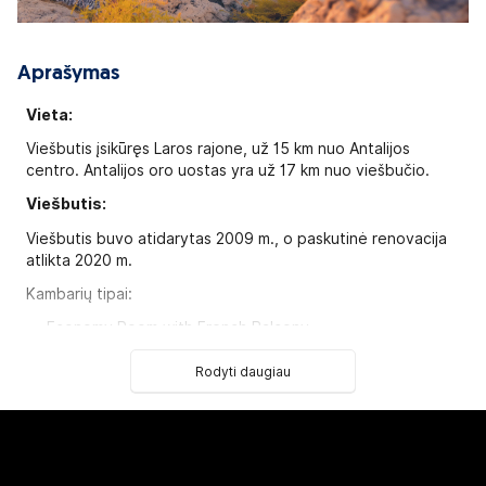
Aprašymas
Vieta:
Viešbutis įsikūręs Laros rajone, už 15 km nuo Antalijos
centro. Antalijos oro uostas yra už 17 km nuo viešbučio.
Viešbutis:
Viešbutis buvo atidarytas 2009 m., o paskutinė renovacija
atlikta 2020 m.
Kambarių tipai:
Economy Room with French Balcony
Standard Room
Quadro Room
Rodyti daugiau
Family Room
Family Deluxe Room
Family Lake House
Disabled Rooms