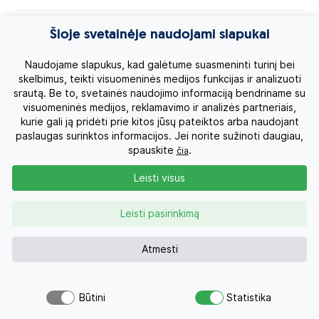
Egzotinės kelionės
Šioje svetainėje naudojami slapukai
Kruizai
Naudojame slapukus, kad galėtume suasmeninti turinį bei
skelbimus, teikti visuomeninės medijos funkcijas ir analizuoti
srautą. Be to, svetainės naudojimo informaciją bendriname su
Kelionės po Lietuvą
visuomeninės medijos, reklamavimo ir analizės partneriais,
kurie gali ją pridėti prie kitos jūsų pateiktos arba naudojant
Apie mus
paslaugas surinktos informacijos. Jei norite sužinoti daugiau,
spauskite
.
čia
Privatumo politika
Leisti visus
Vartotojų teisės
Leisti pasirinkimą
Kontaktai
Atmesti
Organizatoriaus licenzija
Būtini
Statistika
Atsiųsk užklausą
Užklausa