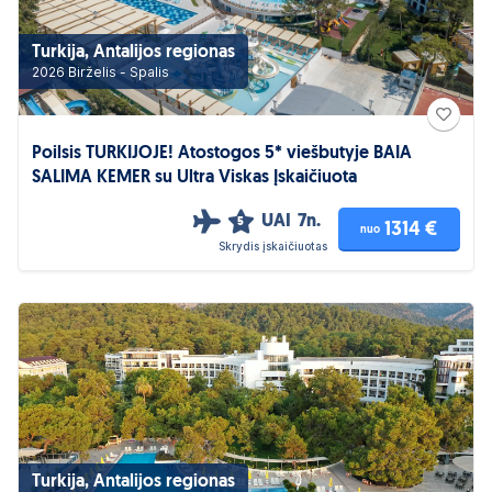
Turkija, Antalijos regionas
2026 Birželis - Spalis
Poilsis TURKIJOJE! Atostogos 5* viešbutyje BAIA
SALIMA KEMER su Ultra Viskas Įskaičiuota
UAI
7n.
5
1314 €
nuo
Skrydis įskaičiuotas
Turkija, Antalijos regionas