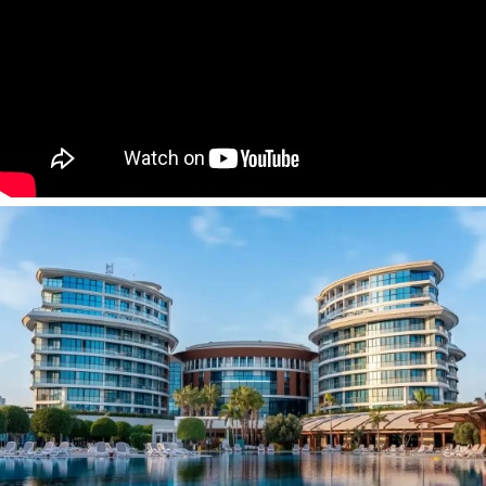
Viešbučio kategorija šalyje – 5*
Kambariuose:
Balkonas
Dušas
Telefonas
Plaukų džiovintuvas
Mini Baras
Chalatas
Saugus
Šlepetės
Virdulys
Kava & Arbata
LCD televizorius
Viešbučio teritorijoje:
Pagrindinis restoranas
3 A'la carte restoranai
2 užkandžių barai
4 barai
4 atviri baseinai
Uždaras baseinas