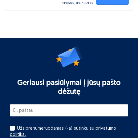
Skrydis įskaičiuotas
Geriausi pasiūlymai į jūsų pašto
dėžutę
Užsiprenumeruodamas (-a) sutinku su
privatumo
politika.