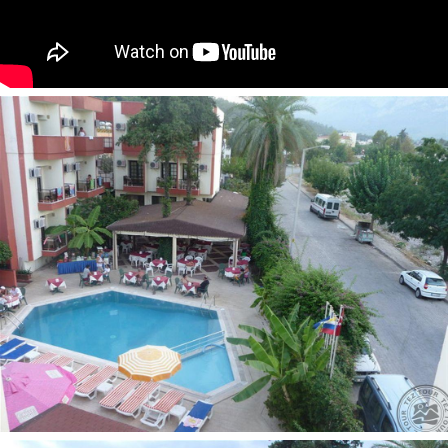
oro kondicionierius: individualus
seifas numeryje, už papildomą mokestį
dušas
telefonas
numerių tvarkymas: kasdien
Viešbučio teritorijoje:
prie baseino: skėčiai, gultai, čiužiniai - nemokamai
restoranai: 1
barai: 1
belaidis internetas -viešosiose vietose
baseinai: 1 (atviras)
gydytojo iškvietimas
prie baseino: paplūdimio rankšluosčiai už papildomą
mokestį
parduotuvės
Pramogos ir sportas:
masažas už papildomą mokestį
Vaikams:
baseinas vaikams: yra