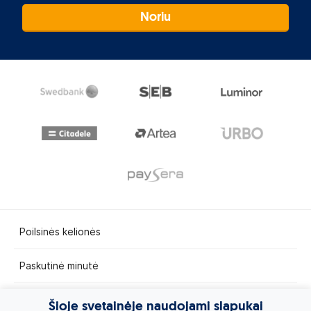
Noriu
Poilsinės kelionės
Paskutinė minutė
Egzotinės kelionės
Šioje svetainėje naudojami slapukai