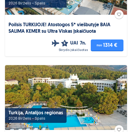
2026 Birželis - Spalis
Poilsis TURKIJOJE! Atostogos 5* viešbutyje BAIA
SALIMA KEMER su Ultra Viskas Įskaičiuota
UAI
7n.
5
1314 €
nuo
Skrydis įskaičiuotas
Turkija, Antalijos regionas
2026 Birželis - Spalis