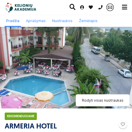
0 700 11007
Pradžia
Aprašymas
Nuotraukos
Žemėlapis
Paskutinė
Pažintinės
Egzotinės
Kruizai
minutė
kelionės
kelionės
Rodyti visas nuotraukas
REKOMENDUOJAME
ARMERIA HOTEL