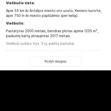
Viešbučio vieta:
Apie 55 km iki Antalijos miesto oro uosto, Kemero kurorte,
apie 750 m iki miesto paplūdimio (per kelią).
Viešbutis:
2
Pastatytas 2000 metais, bendras plotas apima 1235 m
,
paskutinį kartą atnaujintas 2017 metais.
Viešbutį sudaro trys 3-jų aukštų pastatai.
2
51
standard room tipo numeris
(maks. 2+1 asm., 22 m
).
Viešbučio kategorija šalyje - 3*
Rodyti daugiau
Kambariuose:
televizorius: yra (yra rusiški kanalai)
balkonas
patalynės keitimas: 3 kartus per savaitę
mini baras 1
grindys: plytelės