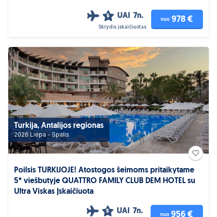
UAI
7n.
5
978 €
nuo
Skrydis įskaičiuotas
Turkija, Antalijos regionas
2026 Liepa - Spalis
Poilsis TURKIJOJE! Atostogos šeimoms pritaikytame
5* viešbutyje QUATTRO FAMILY CLUB DEM HOTEL su
Ultra Viskas Įskaičiuota
UAI
7n.
5
956 €
nuo