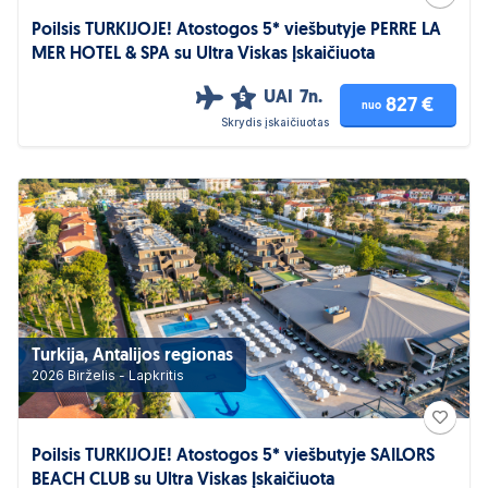
Poilsis TURKIJOJE! Atostogos 5* viešbutyje PERRE LA
MER HOTEL & SPA su Ultra Viskas Įskaičiuota
UAI
7n.
5
827 €
nuo
Skrydis įskaičiuotas
Turkija, Antalijos regionas
2026 Birželis - Lapkritis
Poilsis TURKIJOJE! Atostogos 5* viešbutyje SAILORS
BEACH CLUB su Ultra Viskas Įskaičiuota