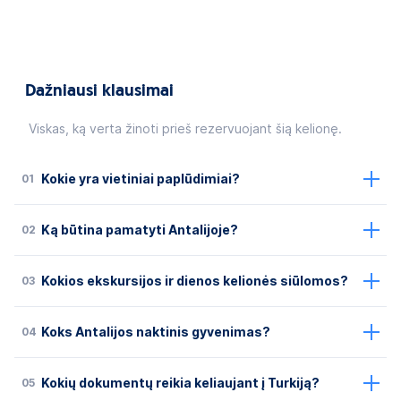
Dažniausi klausimai
Viskas, ką verta žinoti prieš rezervuojant šią kelionę.
01
Kokie yra vietiniai paplūdimiai?
02
Ką būtina pamatyti Antalijoje?
03
Kokios ekskursijos ir dienos kelionės siūlomos?
04
Koks Antalijos naktinis gyvenimas?
05
Kokių dokumentų reikia keliaujant į Turkiją?