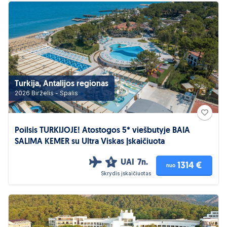
Turkija, Antalijos regionas
2026 Birželis - Spalis
Poilsis TURKIJOJE! Atostogos 5* viešbutyje BAIA
SALIMA KEMER su Ultra Viskas Įskaičiuota
UAI
7n.
5
1314 €
nuo
Skrydis įskaičiuotas