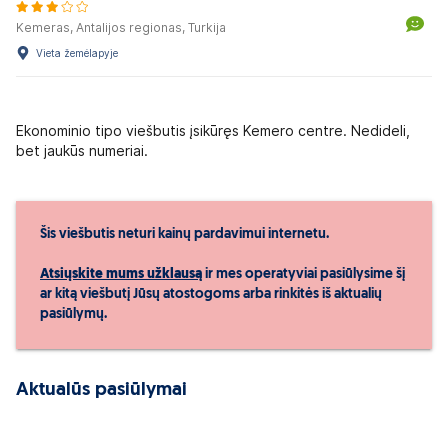
Kemeras, Antalijos regionas, Turkija
Vieta žemėlapyje
Ekonominio tipo viešbutis įsikūręs Kemero centre. Nedideli,
bet jaukūs numeriai.
Šis viešbutis neturi kainų pardavimui internetu.
Atsiųskite mums užklausą
ir mes operatyviai pasiūlysime šį
ar kitą viešbutį Jūsų atostogoms arba rinkitės iš aktualių
pasiūlymų.
Aktualūs pasiūlymai