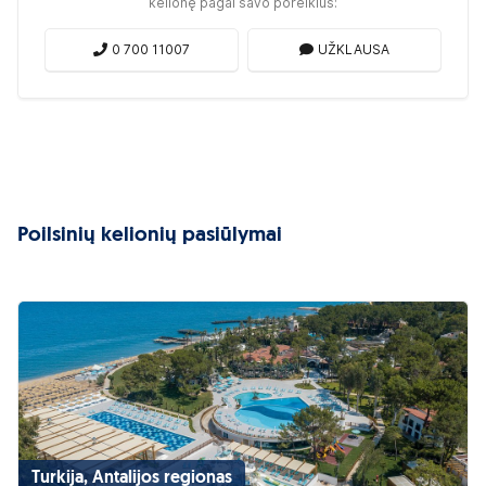
kelionę pagal savo poreikius:
0 700 11007
UŽKLAUSA
Poilsinių kelionių pasiūlymai
Turkija, Antalijos regionas