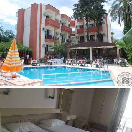
Paplūdimys:
baras paplūdimyje: nėra
paplūdimyje: skėčiai, gultai, čiužiniai už papildomą
mokestį
nuosavas
stambaus žvyro/akmenuotas
Kontaktai:
Adresas:
Merkez, Atatürk Blv., 07980 Kemer/Antalya,
Turkija
Telefonas:
+90 242 814 51 68
Internetinė svetainė:
https://en.armeriarealhotel.com/