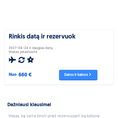
Rinkis datą ir rezervuok
2027-04-24 ir daugiau datų
Viskas įskaičiuota
4
660 €
Nuo
Datos ir kainos
Dažniausi klausimai
Viskas, ką verta žinoti prieš rezervuojant šią kelionę.