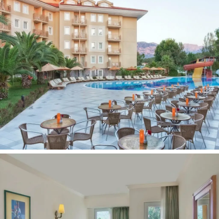
kv. m)
Viešbučio kategorija šalyje - 4*
Kambariuose:
Vonia arba dušas
Plaukų džiovintuvas
Oro kondicionierius
Belaidis internetas
Seifas (už papildomą mokestį)
Televizorius
Telefonas
Mini baras
Balkonas
Viešbučio teritorijoje:
Restoranas
Baras
Atviras baseinas
Vandens kalneliai
Prie baseino: skėčiai, gultai - nemokamai
Drabužių skalbimo/valymo paslaugos
Konferencijų salė