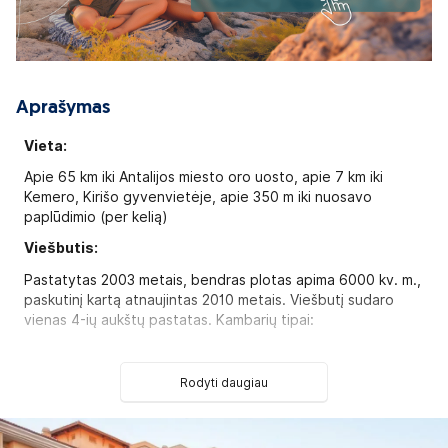
Aprašymas
Vieta:
Apie 65 km iki Antalijos miesto oro uosto, apie 7 km iki
Kemero, Kirišo gyvenvietėje, apie 350 m iki nuosavo
paplūdimio (per kelią)
Viešbutis:
Pastatytas 2003 metais, bendras plotas apima 6000 kv. m.,
paskutinį kartą atnaujintas 2010 metais. Viešbutį sudaro
vienas 4-ių aukštų pastatas. Kambarių tipai:
Standart Room tipo kambarys (maks. 3 asm., 22-25 kv.
m.)
Rodyti daugiau
Duplex Family Room tipo kambarys (maks. 4 asm., 55-60
kv. m)
Family Suite Room tipo kambarys (maks. 4 asm., 45-50