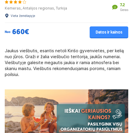
7.2
Kemeras, Antalijos regionas, Turkija
Geras
Vieta žemėlapyje
660€
Datos ir kainos
Nuo
Jaukus viešbutis, esantis netoli Kirišo gyvenvietės, per kelią
nuo jūros. Graži ir žalia viešbučio teritorija, jaukūs numeriai.
Viešbutyje galėsite mėgautis jaukia ir ramia atmosfera bei
skaniu maistu. Viešbutis rekomenduojamas poroms, ramiam
poilsiui.