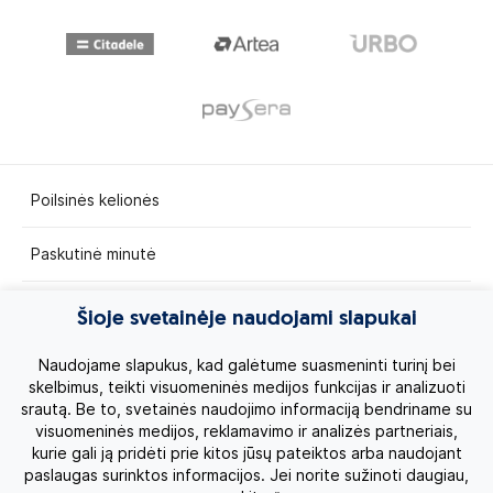
Poilsinės kelionės
Paskutinė minutė
Egzotinės kelionės
Šioje svetainėje naudojami slapukai
Kruizai
Naudojame slapukus, kad galėtume suasmeninti turinį bei
skelbimus, teikti visuomeninės medijos funkcijas ir analizuoti
srautą. Be to, svetainės naudojimo informaciją bendriname su
Kelionės po Lietuvą
visuomeninės medijos, reklamavimo ir analizės partneriais,
kurie gali ją pridėti prie kitos jūsų pateiktos arba naudojant
Apie mus
paslaugas surinktos informacijos. Jei norite sužinoti daugiau,