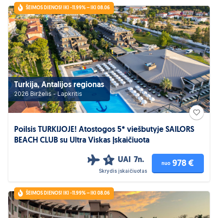
ŠEIMOS DIENOS! IKI -11.99% – IKI 08.06
Turkija, Antalijos regionas
2026 Birželis - Lapkritis
Poilsis TURKIJOJE! Atostogos 5* viešbutyje SAILORS
BEACH CLUB su Ultra Viskas Įskaičiuota
UAI
7n.
5
978 €
nuo
Skrydis įskaičiuotas
ŠEIMOS DIENOS! IKI -11.99% – IKI 08.06