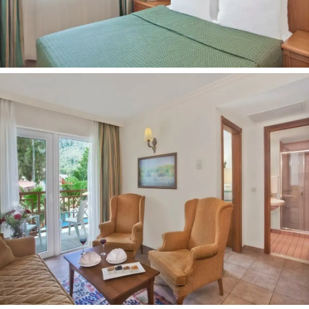
Privatus
Žvyro/akmenuotas
Skėčiai, gultai - nemokamai
Kontaktai:
Adresas:
Kiris, Sahil Cd. No. 1, 07980 Kemer/Antalya,
Turkija
Telefonas:
+90 242 824 71 45
El. pašto adresas:
crm@akkahotels.com
Internetinė svetainė:
www.akkahotels.com