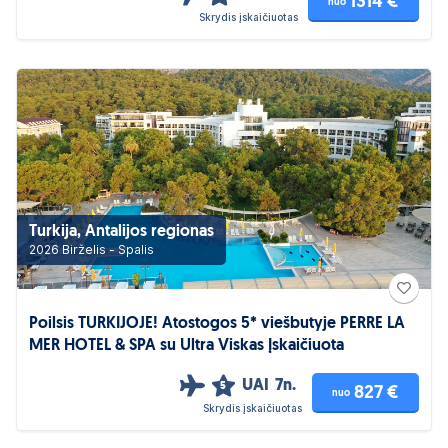
1314 €
nuo
Skrydis įskaičiuotas
Turkija, Antalijos regionas
2026 Birželis - Spalis
Poilsis TURKIJOJE! Atostogos 5* viešbutyje PERRE LA
MER HOTEL & SPA su Ultra Viskas Įskaičiuota
UAI
7n.
5
827 €
nuo
Skrydis įskaičiuotas