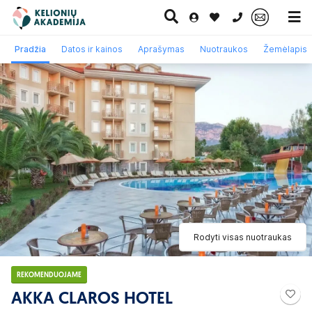
0 700 11007
Pradžia
Datos ir kainos
Aprašymas
Nuotraukos
Žemėlapis
Paskutinė
Pažintinės
Egzotinės
Kruizai
minutė
kelionės
kelionės
Rodyti visas nuotraukas
REKOMENDUOJAME
AKKA CLAROS HOTEL