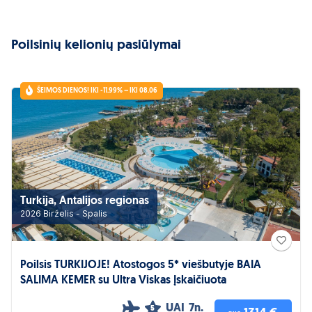
Poilsinių kelionių pasiūlymai
ŠEIMOS DIENOS! IKI -11.99% – IKI 08.06
Turkija, Antalijos regionas
2026 Birželis - Spalis
Poilsis TURKIJOJE! Atostogos 5* viešbutyje BAIA
SALIMA KEMER su Ultra Viskas Įskaičiuota
UAI
7n.
5