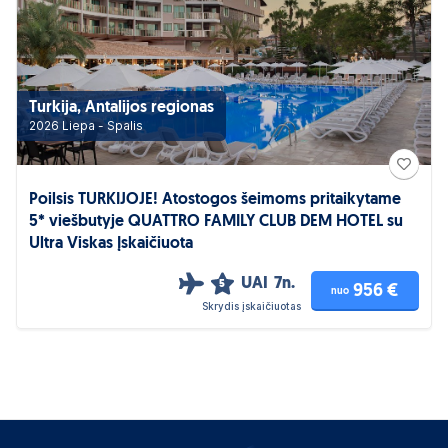
Turkija, Antalijos regionas
2026 Liepa - Spalis
Poilsis TURKIJOJE! Atostogos šeimoms pritaikytame
5* viešbutyje QUATTRO FAMILY CLUB DEM HOTEL su
Ultra Viskas Įskaičiuota
UAI
7n.
5
956 €
nuo
Skrydis įskaičiuotas