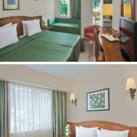
Belaidis internetas - nemokamai
Gydytojo paslaugos
Nemokamai:
Masažas (už papildomą mokestį)
Sauna
Turkiška pirtis
Aerobika
Vandens aerobika
Pramoginiai renginiai (dienos metu)
Treniruoklių salė
Smiginis
Gyva muzika (tam tikromis dienomis)
Stalo tenisas
Vaikams:
Žaidimų aikštelė
Auklės paslaugos - už papildomą mokestį
Baseinas vaikams
Vaikų klubas (4-12 metų)
Paplūdimys: