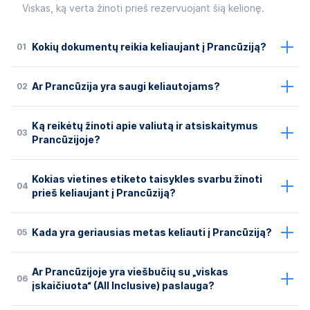
Viskas, ką verta žinoti prieš rezervuojant šią kelionę.
01
Kokių dokumentų reikia keliaujant į Prancūziją?
02
Ar Prancūzija yra saugi keliautojams?
Ką reikėtų žinoti apie valiutą ir atsiskaitymus
03
Prancūzijoje?
Kokias vietines etiketo taisykles svarbu žinoti
04
prieš keliaujant į Prancūziją?
05
Kada yra geriausias metas keliauti į Prancūziją?
Ar Prancūzijoje yra viešbučių su „viskas
06
įskaičiuota“ (All Inclusive) paslauga?