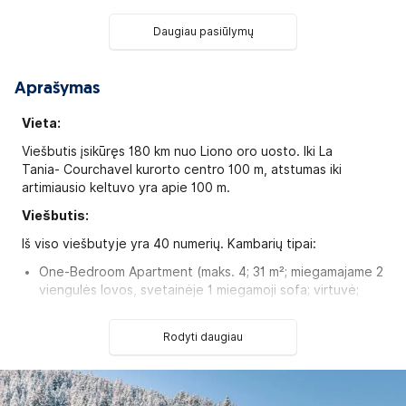
Daugiau pasiūlymų
Aprašymas
Vieta:
Viešbutis įsikūręs 180 km nuo Liono oro uosto. Iki La
Tania- Courchavel kurorto centro 100 m, atstumas iki
artimiausio keltuvo yra apie 100 m.
Viešbutis:
Iš viso viešbutyje yra 40 numerių. Kambarių tipai:
One-Bedroom Apartment (maks. 4; 31 m²; miegamajame 2
viengulės lovos, svetainėje 1 miegamoji sofa; virtuvė;
balkonas; vaizdas į kalnus)
Two-Bedroom Apartment (maks. 6; 41 m²; pirmame
Rodyti daugiau
miegamajame 2 viengulės lovos, antrame 1 dviaukštė
lova, svetainėje 1 miegamoji sofa; virtuvė; balkonas;
vaizdas į kalnus)