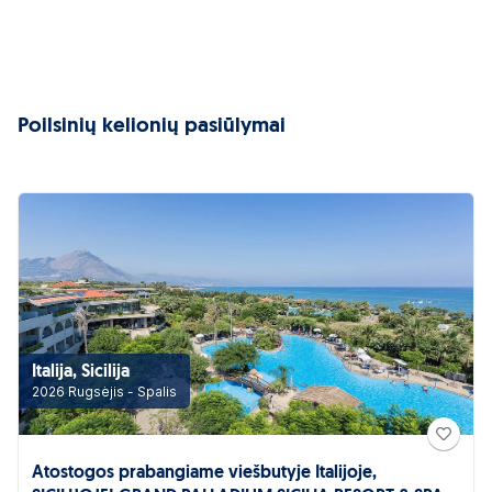
Poilsinių kelionių pasiūlymai
Italija, Sicilija
2026 Rugsėjis - Spalis
Atostogos prabangiame viešbutyje Italijoje,