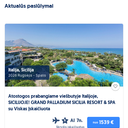
Aktualūs pasiūlymai
Italija, Sicilija
2026 Rugsėjis - Spalis
Atostogos prabangiame viešbutyje Italijoje,
SICILIJOJE! GRAND PALLADIUM SICILIA RESORT & SPA
su Viskas Įskaičiuota
AI
7n.
5
1539 €
nuo
Skrydis įskaičiuotas