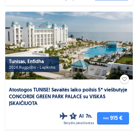
Tunisas, Enfidha
2026 Rugpjūtis - Lapkritis
Atostogos TUNISE! Savaitės laiko poilsis 5* viešbutyje
CONCORDE GREEN PARK PALACE su VISKAS
ĮSKAIČIUOTA
AI
7n.
5
915 €
nuo
Skrydis įskaičiuotas