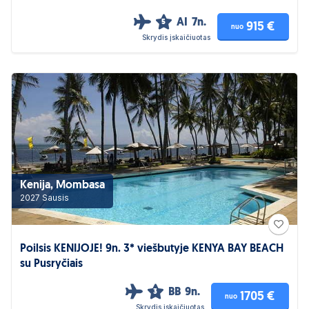
AI
7n.
5
915 €
nuo
Skrydis įskaičiuotas
Kenija, Mombasa
2027 Sausis
Poilsis KENIJOJE! 9n. 3* viešbutyje KENYA BAY BEACH
su Pusryčiais
BB
9n.
3
1705 €
nuo
Skrydis įskaičiuotas