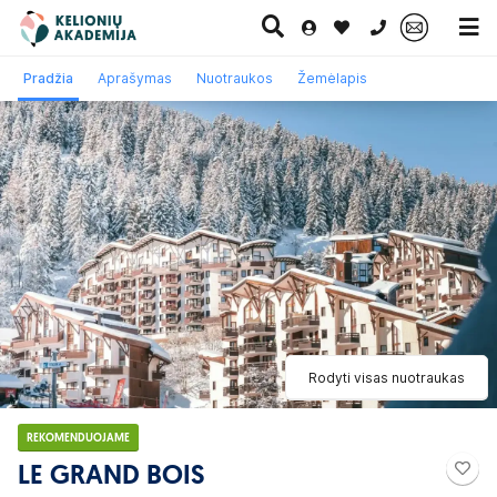
0 700 11007
Pradžia
Aprašymas
Nuotraukos
Žemėlapis
Paskutinė
Pažintinės
Egzotinės
Kruizai
minutė
kelionės
kelionės
Rodyti visas nuotraukas
REKOMENDUOJAME
LE GRAND BOIS