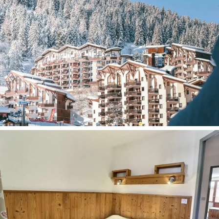
Viešbučio kategorija šalyje – 2*
Numeriuose:
Vonia arba dušas
LCD televizorius
Svetainės zona
Virtuvėlė
Balkonas
Viešbučio teritorijoje:
Automobilių stovėjimo aikštelė (už papildomą mokestį)
Liftas
Sportas ir pramogos:
Slidinėjimas
Kontaktai:
Telefono numeris: +33 1 81 80 25 43
Adresas: 76 Chemin de la Passerelle, 73120 Kurševelis,
Prancūzija