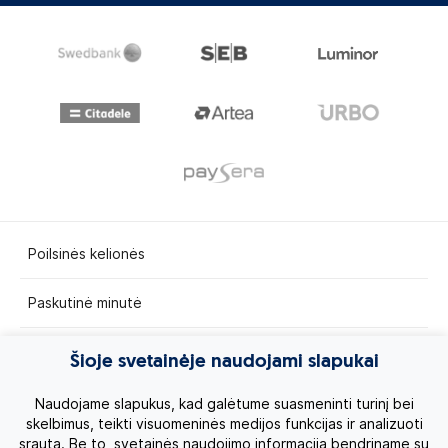
Poilsinės kelionės
Paskutinė minutė
Egzotinės kelionės
Šioje svetainėje naudojami slapukai
Kruizai
Naudojame slapukus, kad galėtume suasmeninti turinį bei
skelbimus, teikti visuomeninės medijos funkcijas ir analizuoti
srautą. Be to, svetainės naudojimo informaciją bendriname su