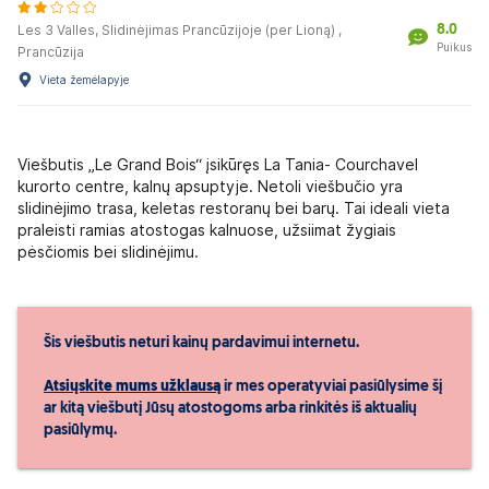
8.0
Les 3 Valles, Slidinėjimas Prancūzijoje (per Lioną) ,
Puikus
Prancūzija
Vieta žemėlapyje
Viešbutis „Le Grand Bois“ įsikūręs La Tania- Courchavel
kurorto centre, kalnų apsuptyje. Netoli viešbučio yra
slidinėjimo trasa, keletas restoranų bei barų. Tai ideali vieta
praleisti ramias atostogas kalnuose, užsiimat žygiais
pėsčiomis bei slidinėjimu.
Šis viešbutis neturi kainų pardavimui internetu.
Atsiųskite mums užklausą
ir mes operatyviai pasiūlysime šį
ar kitą viešbutį Jūsų atostogoms arba rinkitės iš aktualių
pasiūlymų.