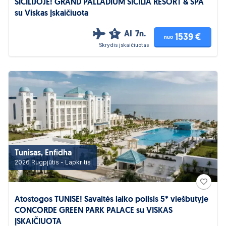
SICILIJOJE! GRAND PALLADIUM SICILIA RESORT & SPA
su Viskas Įskaičiuota
AI
7n.
5
1539 €
nuo
Skrydis įskaičiuotas
Tunisas, Enfidha
2026 Rugpjūtis - Lapkritis
Atostogos TUNISE! Savaitės laiko poilsis 5* viešbutyje
CONCORDE GREEN PARK PALACE su VISKAS
ĮSKAIČIUOTA