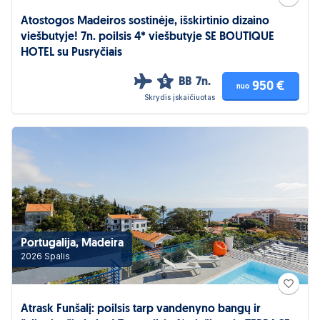
Atostogos Madeiros sostinėje, išskirtinio dizaino
viešbutyje! 7n. poilsis 4* viešbutyje SE BOUTIQUE
HOTEL su Pusryčiais
BB
7n.
5
950 €
nuo
Skrydis įskaičiuotas
Portugalija, Madeira
2026 Spalis
Atrask Funšalį: poilsis tarp vandenyno bangų ir