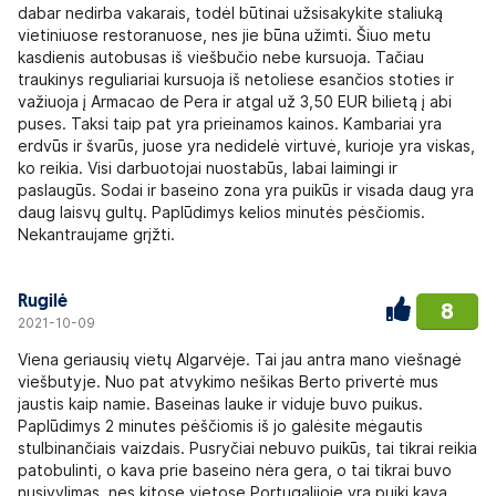
dabar nedirba vakarais, todėl būtinai užsisakykite staliuką
vietiniuose restoranuose, nes jie būna užimti. Šiuo metu
kasdienis autobusas iš viešbučio nebe kursuoja. Tačiau
traukinys reguliariai kursuoja iš netoliese esančios stoties ir
važiuoja į Armacao de Pera ir atgal už 3,50 EUR bilietą į abi
puses. Taksi taip pat yra prieinamos kainos. Kambariai yra
erdvūs ir švarūs, juose yra nedidelė virtuvė, kurioje yra viskas,
ko reikia. Visi darbuotojai nuostabūs, labai laimingi ir
paslaugūs. Sodai ir baseino zona yra puikūs ir visada daug yra
daug laisvų gultų. Paplūdimys kelios minutės pėsčiomis.
Nekantraujame grįžti.
Rugilė
8
2021-10-09
Viena geriausių vietų Algarvėje. Tai jau antra mano viešnagė
viešbutyje. Nuo pat atvykimo nešikas Berto privertė mus
jaustis kaip namie. Baseinas lauke ir viduje buvo puikus.
Paplūdimys 2 minutes pėščiomis iš jo galėsite mėgautis
stulbinančiais vaizdais. Pusryčiai nebuvo puikūs, tai tikrai reikia
patobulinti, o kava prie baseino nėra gera, o tai tikrai buvo
nusivylimas, nes kitose vietose Portugalijoje yra puiki kava.