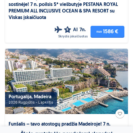
sostinėje! 7 n. poilsis 5* viešbutyje PESTANA ROYAL
PREMIUM ALL INCLUSIVE OCEAN & SPA RESORT su
Viskas įskaičiuota
AI
7n.
5
1586 €
nuo
Skrydis įskaičiuotas
Portugalija, Madeira
2026 Rugpjūtis - Lapkritis
Funšalis – tavo atostogų pradžia Madeiroje! 7 n.
poilsis 5* viešbutyje VIDAMAR RESORTS MADEIRA su