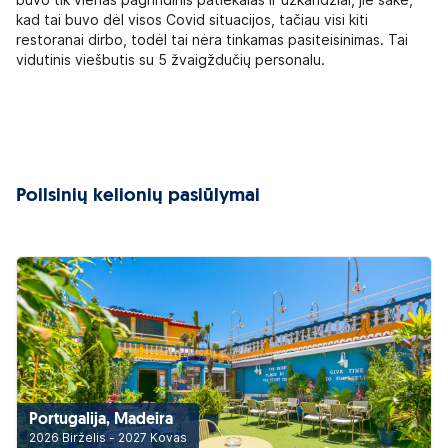
buvo tik vienas pagrindinis patiekalas ir užkandžiai, jie sakė,
kad tai buvo dėl visos Covid situacijos, tačiau visi kiti
restoranai dirbo, todėl tai nėra tinkamas pasiteisinimas. Tai
vidutinis viešbutis su 5 žvaigždučių personalu.
Poilsinių kelionių pasiūlymai
Portugalija, Madeira
2026 Birželis - 2027 Kovas