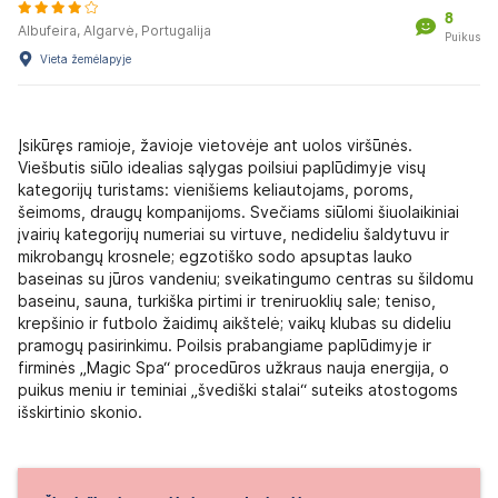
8
Albufeira, Algarvė, Portugalija
Puikus
Vieta žemėlapyje
Įsikūręs ramioje, žavioje vietovėje ant uolos viršūnės.
Viešbutis siūlo idealias sąlygas poilsiui paplūdimyje visų
kategorijų turistams: vienišiems keliautojams, poroms,
šeimoms, draugų kompanijoms. Svečiams siūlomi šiuolaikiniai
įvairių kategorijų numeriai su virtuve, nedideliu šaldytuvu ir
mikrobangų krosnele; egzotiško sodo apsuptas lauko
baseinas su jūros vandeniu; sveikatingumo centras su šildomu
baseinu, sauna, turkiška pirtimi ir treniruoklių sale; teniso,
krepšinio ir futbolo žaidimų aikštelė; vaikų klubas su dideliu
pramogų pasirinkimu. Poilsis prabangiame paplūdimyje ir
firminės „Magic Spa“ procedūros užkraus nauja energija, o
puikus meniu ir teminiai „švediški stalai“ suteiks atostogoms
išskirtinio skonio.