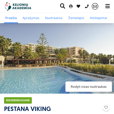
0 700 11007
Pradžia
Aprašymas
Nuotraukos
Žemėlapis
Atsiliepimai
Paskutinė
Pažintinės
Egzotinės
Kruizai
minutė
kelionės
kelionės
Rodyti visas nuotraukas
REKOMENDUOJAME
PESTANA VIKING