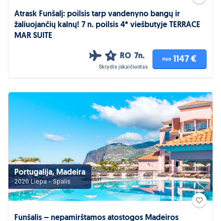
Atrask Funšalį: poilsis tarp vandenyno bangų ir
žaliuojančių kalnų! 7 n. poilsis 4* viešbutyje TERRACE
MAR SUITE
RO
7n.
4
1147 €
nuo
Skrydis įskaičiuotas
Portugalija, Madeira
2026 Liepa - Spalis
Funšalis – nepamirštamos atostogos Madeiros