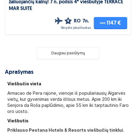
žaliuojančių kalnų! 7 n. poilsis 4* viešbutyje TERRACE
MAR SUITE
RO
7n.
4
1147 €
nuo
Skrydis įskaičiuotas
Daugiau pasiūlymų
Aprašymas
Viešbučio vieta
Armacao de Pera rajone, vienoje iš populiariausių Algarvės
vietų, kur gyvenimas verda ištisus metus. Apie 200 km iki
Senjora da Roša paplūdimio, apie 55 km iki tarptautinio Faro
oro uosto.
Viešbutis
Priklauso
Pestana Hotels & Resorts viešbučių tinklui.