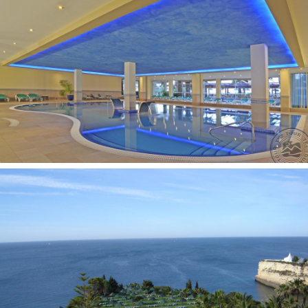
balkonas
televizorius: palydovinė
oro kondicionierius: yra
seifas numeryje, už papildomą mokestį
aptarnavimas numeriuose: yra
vonia
mikrobangų krosnelė
internetas: Wi-Fi nemokamai
mini virtuvėlė
plaukų džiovintuvas: yra
kosmetikos reikmenys
televizorius: plazminis
telefonas