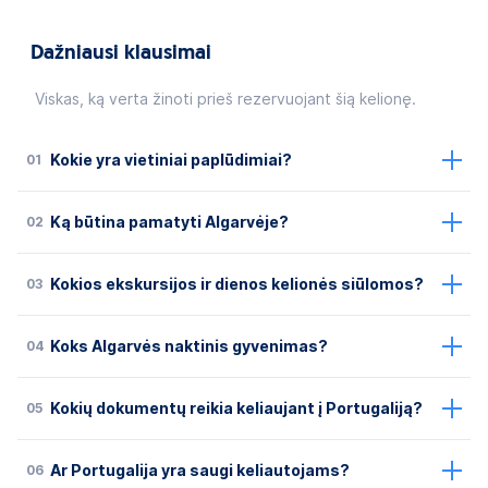
Dažniausi klausimai
Viskas, ką verta žinoti prieš rezervuojant šią kelionę.
01
Kokie yra vietiniai paplūdimiai?
02
Ką būtina pamatyti Algarvėje?
03
Kokios ekskursijos ir dienos kelionės siūlomos?
04
Koks Algarvės naktinis gyvenimas?
05
Kokių dokumentų reikia keliaujant į Portugaliją?
06
Ar Portugalija yra saugi keliautojams?