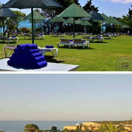
maks. 3 arba 2+2 asm.).
Galima atsiskaityti kreditinėmis kortelėmis:
Visa,
MasterCard, Maestro, American Express, Diners Club
Apgyvendinimas su gyvūnais:
neįmanomas
Adresas:
Praia Senhora da Rocha Porches / Lagoa 8400-
450 Armação de Pêra (Algarve) Portugal
Viešbučio teritorijoje
suvenyrų parduotuvė
barai: 1
uždari baseinai: 1
konferencijų salės: 1
sodas
baseinai: 1 (atviras)
skalbykla už papildomą mokestį
biblioteka
belaidis internetas nemokamai
prie baseino: skėčiai, gultai - nemokamai
restoranai: 1
terasa, skirta deginimuisi