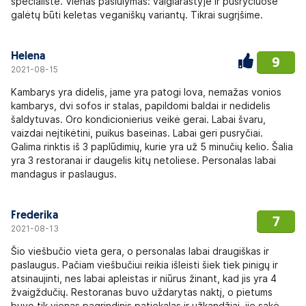
specialistė. Vienas pasiūlymas: valgiaraštyje ir pusryčiuose
galėtų būti keletas veganiškų variantų. Tikrai sugrįšime.
Helena
9
2021-08-15
Kambarys yra didelis, jame yra patogi lova, nemažas vonios
kambarys, dvi sofos ir stalas, papildomi baldai ir nedidelis
šaldytuvas. Oro kondicionierius veikė gerai. Labai švaru,
vaizdai neįtikėtini, puikus baseinas. Labai geri pusryčiai.
Galima rinktis iš 3 paplūdimių, kurie yra už 5 minučių kelio. Šalia
yra 3 restoranai ir daugelis kitų netoliese. Personalas labai
mandagus ir paslaugus.
Frederika
7
2021-08-13
Šio viešbučio vieta gera, o personalas labai draugiškas ir
paslaugus. Pačiam viešbučiui reikia išleisti šiek tiek pinigų ir
atsinaujinti, nes labai apleistas ir niūrus žinant, kad jis yra 4
žvaigždučių. Restoranas buvo uždarytas naktį, o pietums