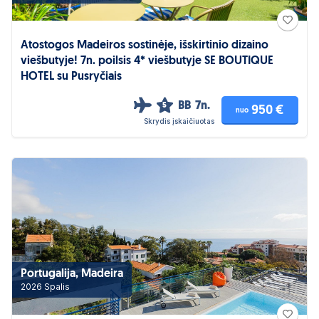
Atostogos Madeiros sostinėje, išskirtinio dizaino
viešbutyje! 7n. poilsis 4* viešbutyje SE BOUTIQUE
HOTEL su Pusryčiais
BB
7n.
5
950 €
nuo
Skrydis įskaičiuotas
Portugalija, Madeira
2026 Spalis