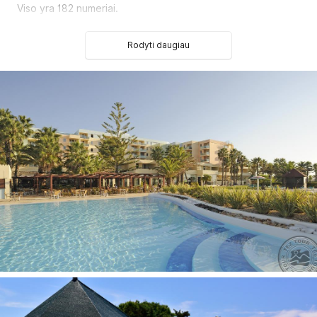
Viso yra 182 numeriai.
Deluxe Garden tipo numeriai
(32 m², vaizdas į sodą,
balkonas, mini virtuvė, 2 viengulės lovos arba 1 dvigulė,
Rodyti daugiau
maks. 2 asm.).
Deluxe Sea Side tipo numeriai
(32 m², su daliniu vaizdu į
jūrą, balkonas, mini virtuvė, 2 viengulės lovos arba 1 dvigulė,
maks. 3 asm.).
Deluxe Sea tipo numeriai
(32 m², su vaizdu į jūrą,
balkonas, mini virtuvė, 2 viengulės lovos arba 1 dvigulė,
maks. 3 asm.).
Deluxe Superior Sea tipo numeriai
(32 m², viršutinis
aukštas, su vaizdu į jūrą, balkonas, mini virtuvė, 2 viengulės
lovos arba 1 dvigulė, maks. 2, maks. 3 asm.).
Suite Sea tipo numeriai
(53 m², su vaizdu į jūrą, balkonas,
mini virtuvė, svetainės zona su sofa, 2 viengulės lovos arba
1 dvigulė, maks. 2, maks. 3 arba 2+2 asm.).
Suite Superior Sea tipo numeriai
(53 m², viršutinis
aukštas, vaizdas į jūrą, balkonas, mini virtuvė, svetainės
zona su sofa, 2 viengulės lovos arba 1 dvigulė, maks. 2,