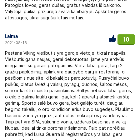
Patogios lovos, geras dušas, gražus vaizdas iš balkono.
Valytojai puikiai prižiūrėjo švarą kambaryje. Apskritai geros
atostogos, tikrai sugrįšiu kitais metais.
Laima
10
2021-08-18
Pestana Viking viešbutis yra geroje vietoje, tikrai neapvils.
Viešbutis gana naujas, gerai dekoruotas, jame yra erdvūs
miegamieji su gerais patogumais. Vieta labai gera, tarp 2
gražių paplūdimių, aplink yra daugybė barų ir restoranų, o
pėsčiomis nueisite iki bakalėjos parduotuvių. Pusryčiai buvo
puikūs, platus šviežių vaisių, pyragų, duonos, šaltos mėsos,
sūrio ir karšto maisto pasirinkimas. Sultys nebuvo labai geros,
o eilėje galima laukti gana ilgai, kol iš aparatų atsineši karštą
gėrimą. Sporto salė buvo gera, bet galėjo turėti daugiau
bėgimo takelių, o oro kondicionierius buvo sugedęs. Plaukimo
baseino zona yra graži, ant uolos, nukreiptos į vandenyną.
Taip pat yra SPA, sūkurinė vonia, uždaras baseinas ir vaikų
klubas. Idealiai tinka poroms ir šeimoms. Taip pat norėčiau
pabrėžti, kad Luisa Guerra iš registratūros yra labai gera