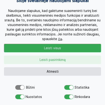
Šioje svetainėje naudojami slapukai
Pusryčiais ir vakarienėmis
Naudojame slapukus, kad galėtume suasmeninti turinį bei
HB
7n.
5
1868 €
nuo
skelbimus, teikti visuomeninės medijos funkcijas ir analizuoti
Skrydis įskaičiuotas
srautą. Be to, svetainės naudojimo informaciją bendriname su
visuomeninės medijos, reklamavimo ir analizės partneriais,
kurie gali ją pridėti prie kitos jūsų pateiktos arba naudojant
paslaugas surinktos informacijos. Jei norite sužinoti daugiau,
spauskite
.
čia
Leisti visus
Leisti pasirinkimą
Atmesti
Geriausi pasiūlymai į jūsų pašto
dėžutę
Būtini
Statistika
Atsiųsk užklausą
Nuostatos
Rinkodara
Savo svajonių atostogoms