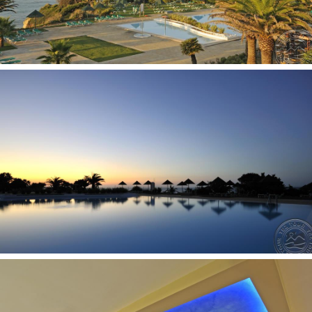
Pramogos ir sportas
treniruoklių salė 2
žaidimų kambarys 2
masažas už papildomą mokestį
teniso kortas už papildomą mokestį
krepšinis 2
golfo laukai 2 (apie 3 km)
nardymas 2
futbolas 2
SPA centras 2 (sūkurinė vonia, sauna, turkiška pirtis)
jodinėjimas žirgais 2
Vaikams
auklė už papildomą mokestį
baseinas vaikams: yra
vaikų klubas
žaidimų aikštelė
Vaikai nuo 8 mėn. iki 3 metų
lovelė: yra
Numeryje