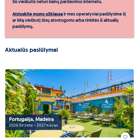
Šis viešbutis neturi kainų pardavimui internetu.
Atsiųskite mums užklausą
ir mes operatyviai pasiūlysime šį
ar kitą viešbutį Jūsų atostogoms arba rinkitės iš aktualių
pasiūlymų.
Aktualūs pasiūlymai
Portugalija, Madeira
2026 Birželis - 2027 Kovas