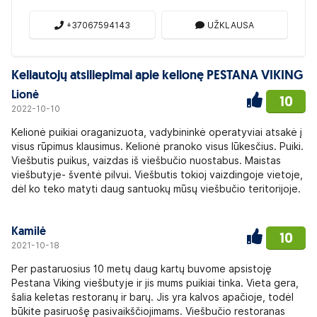
+37067594143
UŽKLAUSA
Keliautojų atsiliepimai apie kelionę PESTANA VIKING
Lionė
10
2022-10-10
Kelionė puikiai oraganizuota, vadybininkė operatyviai atsakė į
visus rūpimus klausimus. Kelionė pranoko visus lūkesčius. Puiki.
Viešbutis puikus, vaizdas iš viešbučio nuostabus. Maistas
viešbutyje- šventė pilvui. Viešbutis tokioj vaizdingoje vietoje,
dėl ko teko matyti daug santuokų mūsų viešbučio teritorijoje.
Kamilė
10
2021-10-18
Per pastaruosius 10 metų daug kartų buvome apsistoję
Pestana Viking viešbutyje ir jis mums puikiai tinka. Vieta gera,
šalia keletas restoranų ir barų. Jis yra kalvos apačioje, todėl
būkite pasiruošę pasivaikščiojimams. Viešbučio restoranas