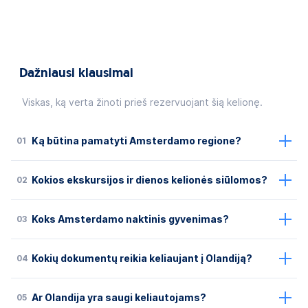
Dažniausi klausimai
Viskas, ką verta žinoti prieš rezervuojant šią kelionę.
01
Ką būtina pamatyti Amsterdamo regione?
02
Kokios ekskursijos ir dienos kelionės siūlomos?
03
Koks Amsterdamo naktinis gyvenimas?
04
Kokių dokumentų reikia keliaujant į Olandiją?
05
Ar Olandija yra saugi keliautojams?