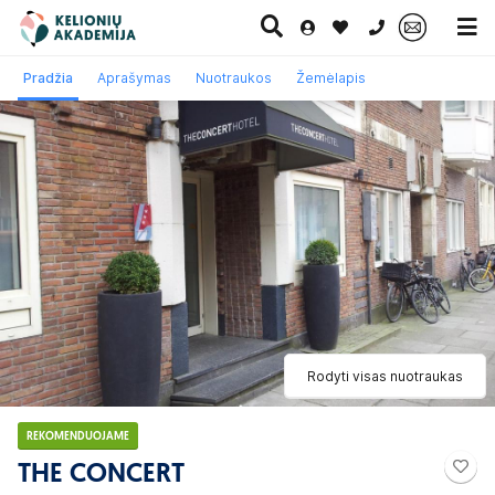
0 700 11007
Pradžia
Aprašymas
Nuotraukos
Žemėlapis
Paskutinė
Pažintinės
Egzotinės
Kruizai
minutė
kelionės
kelionės
Rodyti visas nuotraukas
REKOMENDUOJAME
THE CONCERT