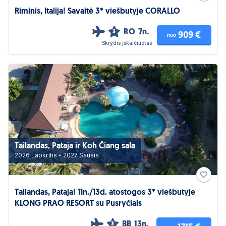
Riminis, Italija! Savaitė 3* viešbutyje CORALLO
RO
7n.
3
909 €
nuo
Skrydis įskaičiuotas
Tailandas, Pataja ir Koh Čiang sala
2026 Lapkritis - 2027 Sausis
Tailandas, Pataja! 11n./13d. atostogos 3* viešbutyje
KLONG PRAO RESORT su Pusryčiais
BB
13n.
3