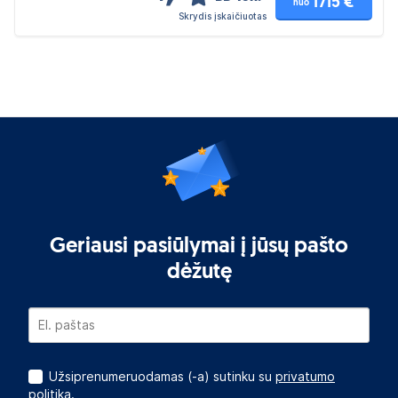
1715 €
nuo
Skrydis įskaičiuotas
Geriausi pasiūlymai į jūsų pašto
dėžutę
Užsiprenumeruodamas (-a) sutinku su
privatumo
politika.