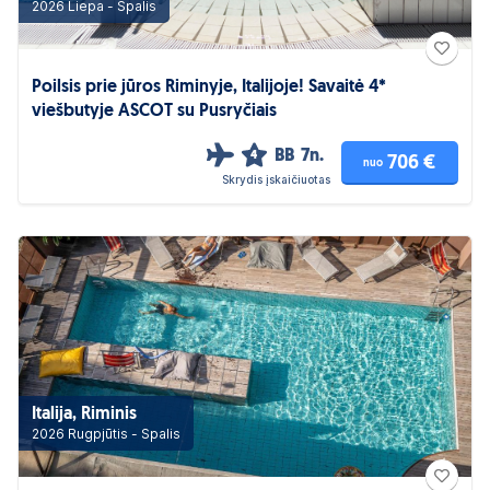
2026 Liepa - Spalis
Poilsis prie jūros Riminyje, Italijoje! Savaitė 4*
viešbutyje ASCOT su Pusryčiais
BB
7n.
4
706 €
nuo
Skrydis įskaičiuotas
Italija, Riminis
2026 Rugpjūtis - Spalis