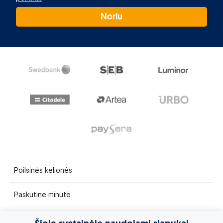
Noriu
Poilsinės kelionės
Paskutinė minutė
Egzotinės kelionės