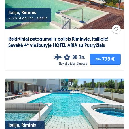
Italija, Riminis
2026 Rugpjūtis - Spalis
Išskirtiniai patogumai ir poilsis Riminyje, Italijoje!
Savaitė 4* viešbutyje HOTEL ARIA su Pusryčiais
BB
7n.
4
779 €
nuo
Skrydis įskaičiuotas
Italija, Riminis