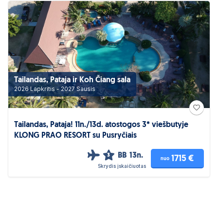
Tailandas, Pataja ir Koh Čiang sala
2026 Lapkritis - 2027 Sausis
Tailandas, Pataja! 11n./13d. atostogos 3* viešbutyje
KLONG PRAO RESORT su Pusryčiais
BB
13n.
3
1715 €
nuo
Skrydis įskaičiuotas