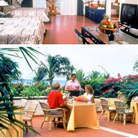
Bėgimo takai
Žygiai pėsčiomis/dviračiais
Dviračių nuoma
Žvejyba
Ekskursijos/turai
Vaikams:
Vaikų baseinas
Vaikų priežiūros centras
Vaikiškos lovelės (pageidaujant)
Paplūdimys
Privatus, smėlio.