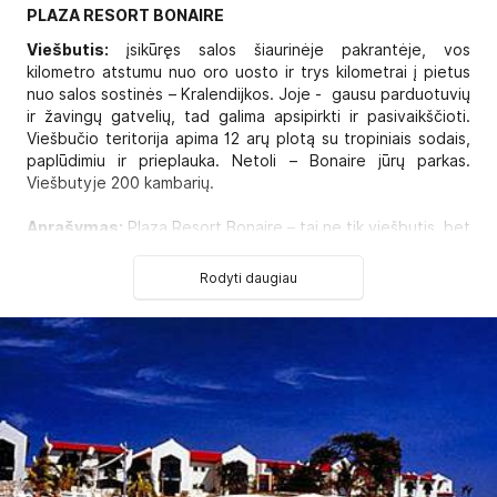
PLAZA RESORT BONAIRE
Viešbutis:
įsikūręs salos šiaurinėje pakrantėje, vos
kilometro atstumu nuo oro uosto ir trys kilometrai į pietus
nuo salos sostinės – Kralendijkos. Joje - gausu parduotuvių
ir žavingų gatvelių, tad galima apsipirkti ir pasivaikščioti.
Viešbučio teritorija apima 12 arų plotą su tropiniais sodais,
paplūdimiu ir prieplauka. Netoli – Bonaire jūrų parkas.
Viešbutyje 200 kambarių.
Aprašymas:
Plaza Resort Bonaire – tai ne tik viešbutis, bet
ir visa nuostabaus kraštovaizdžio teritorija, viena gražiausių
vietų visoje saloje. Čia auga daugiau nei 300,000 įvairių
Rodyti daugiau
tropinių augalų ir medžių, yra privati prieplauka ir puikus
perlų baltumo paplūdimys. Visa tai viešbučio svečiams kuria
jaukią atmosferą bei garantuoja privatumą. Viešbučio
teritorijoje net trys restoranai ir aukštos klasės nardymo
centras, daugybė įvairių patogumų ir pramogų.
Tel.:
+599 717 2500,
faksas:
+599 717 7133.
Internetinė svetainė:
www.plazaresortbonaire.com
Kambariuose: