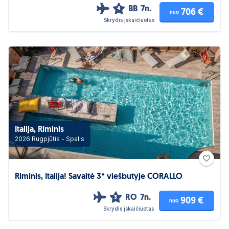
BB
7n.
4
706 €
nuo
Skrydis įskaičiuotas
Italija, Riminis
2026 Rugpjūtis - Spalis
Riminis, Italija! Savaitė 3* viešbutyje CORALLO
RO
7n.
3
909 €
nuo
Skrydis įskaičiuotas