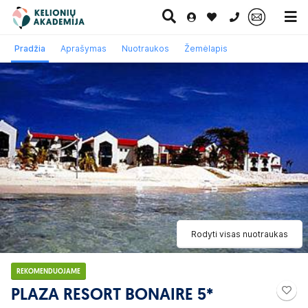
0 700 11007
Pradžia
Aprašymas
Nuotraukos
Žemėlapis
Paskutinė
Pažintinės
Egzotinės
Kruizai
minutė
kelionės
kelionės
Rodyti visas nuotraukas
REKOMENDUOJAME
PLAZA RESORT BONAIRE 5*