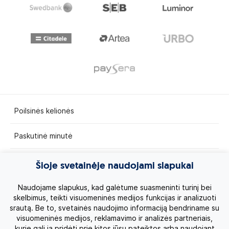
Poilsinės kelionės
Paskutinė minutė
Egzotinės kelionės
Šioje svetainėje naudojami slapukai
Kruizai
Naudojame slapukus, kad galėtume suasmeninti turinį bei
skelbimus, teikti visuomeninės medijos funkcijas ir analizuoti
srautą. Be to, svetainės naudojimo informaciją bendriname su
Kelionės po Lietuvą
visuomeninės medijos, reklamavimo ir analizės partneriais,
kurie gali ją pridėti prie kitos jūsų pateiktos arba naudojant