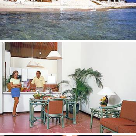
Balkonas/terasa
Oro kondicionierius
Telefonas
Kabelinė televizija
Vonios kambarys
Chalatai
Plaukų džiovintuvas
Lygintuvas ir lyginimo lenta
Papildomi rankšluosčiai/patalynė
Kavos aparatas
Žadintuvas
Seifas (už papildomą mokestį)
Svetainė
Šaldytuvas
Virtuvė (Vilose)
Viešbučio teritorijoje:
3 restoranai
Baras
Baseinai
Sodas
Sporto centras