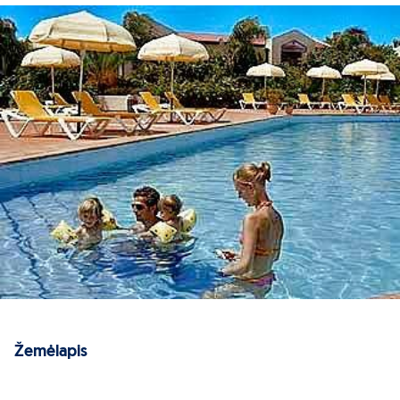
entais nuo kelionės kainos
Žemėlapis