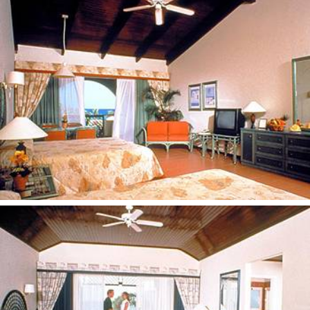
Grožio centras
Spa paslaugos
Skalbimo paslaugos
Drėgno valymo paslaugos
Interneto kavinė
Verslo paslaugos
Interneto prieiga
Konferencijų kambariai
Verslo paslaugos
Suvenyrų parduotuvė
Banketų salės
Bakalėjos parduotuvė
Nardymo reikmenų parduotuvė
Bankomatas
Apsauga
Pramogos ir sportas:
Teniso kortai
Burlentės
Povandeninis plaukiojimas
Kateriai
Motorinės valtys