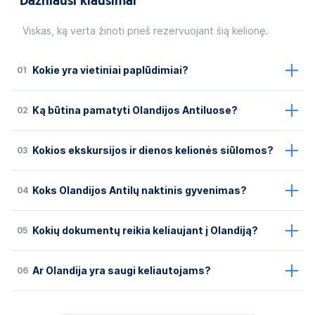
Dažniausi klausimai
Viskas, ką verta žinoti prieš rezervuojant šią kelionę.
01
Kokie yra vietiniai paplūdimiai?
02
Ką būtina pamatyti Olandijos Antiluose?
03
Kokios ekskursijos ir dienos kelionės siūlomos?
04
Koks Olandijos Antilų naktinis gyvenimas?
05
Kokių dokumentų reikia keliaujant į Olandiją?
06
Ar Olandija yra saugi keliautojams?