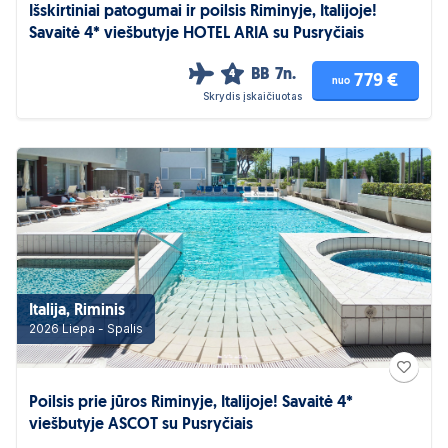
Išskirtiniai patogumai ir poilsis Riminyje, Italijoje!
Savaitė 4* viešbutyje HOTEL ARIA su Pusryčiais
BB
7n.
4
779 €
nuo
Skrydis įskaičiuotas
Italija, Riminis
2026 Liepa - Spalis
Poilsis prie jūros Riminyje, Italijoje! Savaitė 4*
viešbutyje ASCOT su Pusryčiais