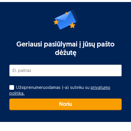
Geriausi pasiūlymai į jūsų pašto
dėžutę
Užsiprenumeruodamas (-a) sutinku su
privatumo
politika.
Noriu