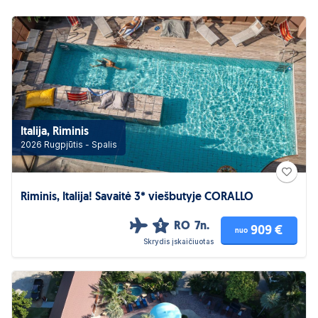
Italija, Riminis
2026 Rugpjūtis - Spalis
Riminis, Italija! Savaitė 3* viešbutyje CORALLO
RO
7n.
3
909 €
nuo
Skrydis įskaičiuotas