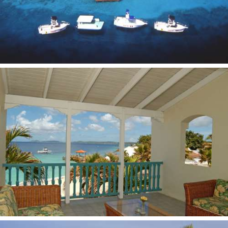
Virtuvė
Balkonas
Kabelinė televizija
Bevielis internetas
Šaldytuvas
Seifas
Plaukų džiovintuvas
Telefonas
Viešbučio teritorijoje:
Restoranas
2 barai
Baseinas
Sporto salė
Spa paslaugos
Nardymo reikmenų parduotuvė
Susitikimų salė
Pramogos ir sportas:
Nardymas
Povandeninio fotografavimo kursai
Žūklė