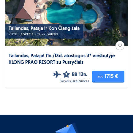
Tailandas, Pataja ir Koh Čiang sala
2026 Lapkritis - 2027 Sausis
Tailandas, Pataja! 11n./13d. atostogos 3* viešbutyje
KLONG PRAO RESORT su Pusryčiais
BB
13n.
3
1715 €
nuo
Skrydis įskaičiuotas