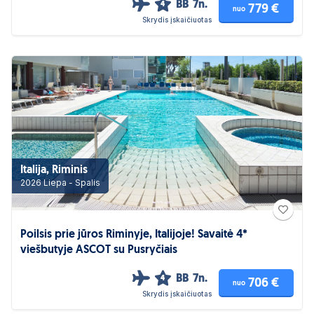
BB
7n.
4
779 €
nuo
Skrydis įskaičiuotas
Italija, Riminis
2026 Liepa - Spalis
Poilsis prie jūros Riminyje, Italijoje! Savaitė 4*
viešbutyje ASCOT su Pusryčiais
BB
7n.
4
706 €
nuo
Skrydis įskaičiuotas