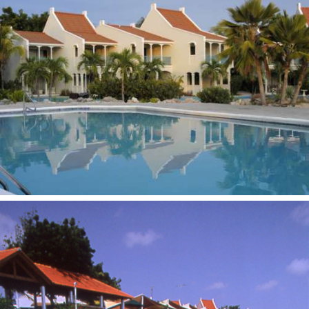
Buriavimas
Vaikams:
Vaikams iki 12 metų nakvynė su tėvais nemokama
Vaikų priežiūra/auklė
Paplūdimys
Privatus, smėlio.