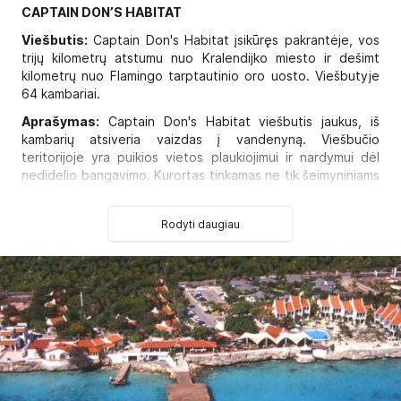
CAPTAIN DON’S HABITAT
Viešbutis:
Captain Don's Habitat įsikūręs pakrantėje, vos
trijų kilometrų atstumu nuo Kralendijko miesto ir dešimt
kilometrų nuo Flamingo tarptautinio oro uosto. Viešbutyje
64 kambariai.
Aprašymas:
Captain Don's Habitat viešbutis jaukus, iš
kambarių atsiveria vaizdas į vandenyną. Viešbučio
teritorijoje yra puikios vietos plaukiojimui ir nardymui dėl
nedidelio bangavimo. Kurortas tinkamas ne tik šeimyniniams
poilsiui ir romantiškoms atostogoms, bet ir įnoringiems
nardymo mėgėjams bei verslo reikalais atvykusiems
Rodyti daugiau
svečiams. Siūlomos įvairios pramogos, pradedant buriavimu
ir baigiant povandeniniu fotografavimu.
Tel.:
599-717-8290,
faksas:
599-717-8240.
Internetinė svetainė:
www.habitatbonaire.com
Kambariuose:
Oro kondicionierius
AM/FM žadintuvas
Kavos aparatas