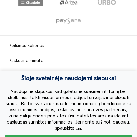
Poilsinės kelionės
Paskutinė minutė
Egzotinės kelionės
Šioje svetainėje naudojami slapukai
Kruizai
Naudojame slapukus, kad galėtume suasmeninti turinį bei
skelbimus, teikti visuomeninės medijos funkcijas ir analizuoti
srautą. Be to, svetainės naudojimo informaciją bendriname su
Kelionės po Lietuvą
visuomeninės medijos, reklamavimo ir analizės partneriais,
kurie gali ją pridėti prie kitos jūsų pateiktos arba naudojant
Apie mus
paslaugas surinktos informacijos. Jei norite sužinoti daugiau,
spauskite
.
čia
Privatumo politika