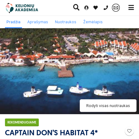
0 700 11007
Pradžia
Aprašymas
Nuotraukos
Žemėlapis
Paskutinė
Pažintinės
Egzotinės
Kruizai
minutė
kelionės
kelionės
Rodyti visas nuotraukas
REKOMENDUOJAME
CAPTAIN DON’S HABITAT 4*