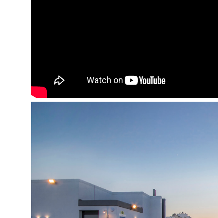
el. virdulys
šaldytuvas
mini baras
seifas (už papildomą mokestį)
balkonas arba terasa
Viešbučio teritorijoje:
atviras baseinas
uždaras baseinas
bevielis internetas
restoranas
baras
suvenyrų parduotuvė
drabužių skalbimo ir valymo paslaugos
bagažo saugykla
pervežimas iš ir į oro uostą
automobilių stovėjimo aikštelė
prie baseino: gultai, skėčiai – nemokamai, rankšl