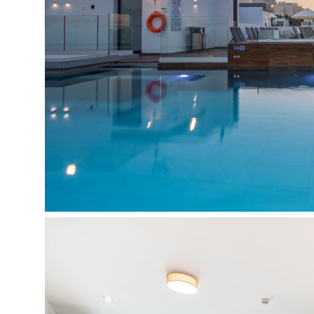
Pramogos ir sportas:
SPA
masažas
sūkurinė vonia
treniruoklių salė
biblioteka
dviračių nuoma
Vaikams:
vaikų priežiūros paslaugos
vaikų kambarys
atskiras meniu vaikams
Paplūdimys:
viešas
smėlio
Kontaktai:
Adresas: Gorg Borg Olivier Street, Mellieha, M