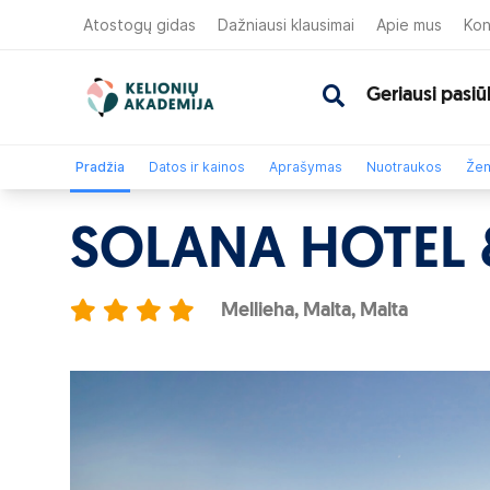
Atostogų gidas
Dažniausi klausimai
Apie mus
Kon
Geriausi pasiū
Pradžia
Datos ir kainos
Aprašymas
Nuotraukos
Žem
SOLANA HOTEL &
Mellieha, Malta, Malta