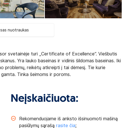
isas nuotraukas
sor svetainėje turi „Certificate of Excellence“. Viešbutis
skanus. Yra lauko baseinas ir vidinis šildomas baseinas. Iki
o problemų, reikėtų atkreipti į tai dėmesį. Tie kurie
s gamta. Tinka šeimoms ir poroms.
Neįskaičiuota:
Rekomenduojame iš anksto išsinuomoti mašiną
pasiūlymų sąrašą
rasite čia
;