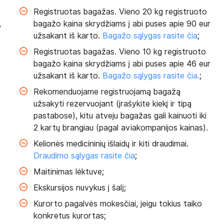
Registruotas bagažas. Vieno 20 kg registruoto
,
bagažo kaina skrydžiams į abi puses apie 90 eur
užsakant iš karto.
Bagažo sąlygas rasite čia
;
Registruotas bagažas. Vieno 10 kg registruoto
bagažo kaina skrydžiams į abi puses apie 46 eur
užsakant iš karto.
Bagažo sąlygas rasite čia.
;
Rekomenduojame registruojamą bagažą
užsakyti rezervuojant (įrašykite kiekį ir tipą
pastabose), kitu atveju bagažas gali kainuoti iki
2 kartų brangiau (pagal aviakompanijos kainas).
Kelionės medicininių išlaidų ir kiti draudimai.
Draudimo sąlygas rasite čia
;
Maitinimas lėktuve;
Ekskursijos nuvykus į šalį;
Kurorto pagalvės mokesčiai, jeigu tokius taiko
konkretus kurortas;