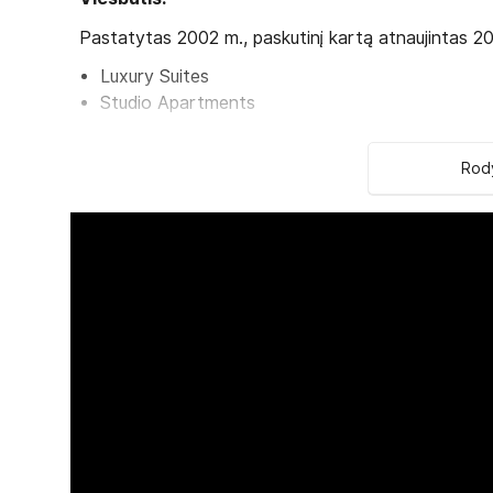
Pastatytas 2002 m., paskutinį kartą atnaujintas 20
Luxury Suites
Studio Apartments
Superior Rooms
Standard Room with Panoramic View
Rody
Standard Rooms
Internal Rooms
1-Bedroom Apartments
Viešbučio kategorija šalyje – 4*.
Kambariuose:
vonia
oro kondicionierius / šildymas
palydovinė televizija
telefonas
radijas
plaukų džiovintuvas