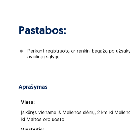
Pastabos:
Perkant registruotą ar rankinį bagažą po užsak
avialinijų sąlygų.
Aprašymas
Vieta:
Įsikūręs viename iš Meliehos slėnių, 2 km iki Melieh
iki Maltos oro uosto.
Viešbutis: