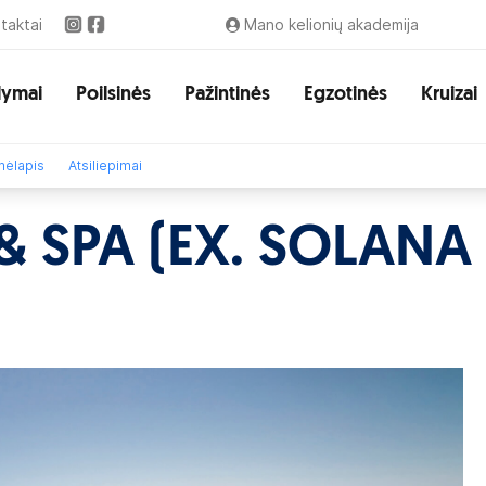
taktai
Mano kelionių akademija
lymai
Poilsinės
Pažintinės
Egzotinės
Kruizai
ėlapis
Atsiliepimai
 SPA (EX. SOLANA