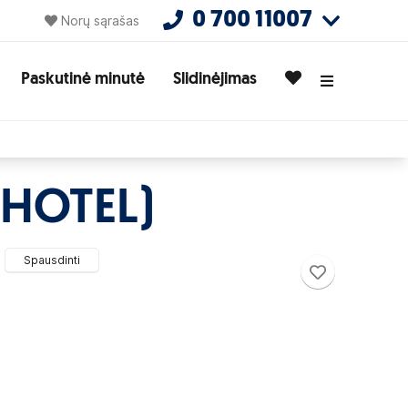
0 700 11007
Norų sąrašas
Paskutinė minutė
Slidinėjimas
 HOTEL)
Spausdinti