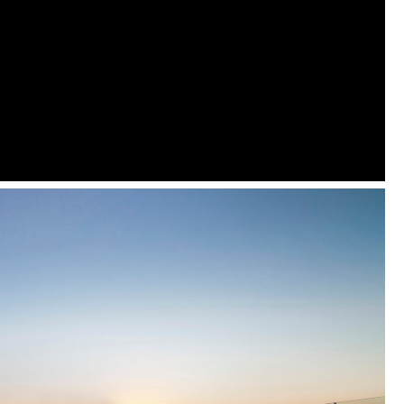
uosčiai – už papildomą mokestį