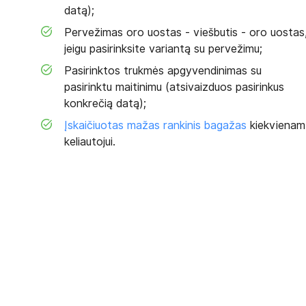
datą);
Pervežimas oro uostas - viešbutis - oro uostas
jeigu pasirinksite variantą su pervežimu;
Pasirinktos trukmės apgyvendinimas su
pasirinktu maitinimu (atsivaizduos pasirinkus
konkrečią datą);
Įskaičiuotas mažas rankinis bagažas
kiekvienam
keliautojui.