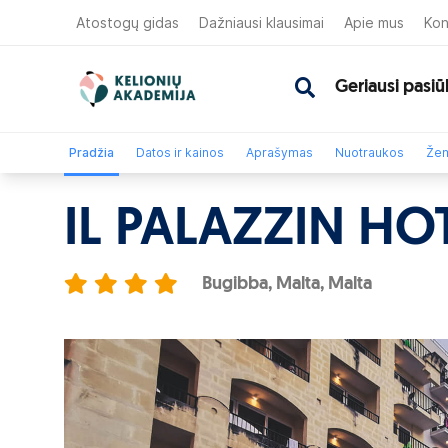
Atostogų gidas
Dažniausi klausimai
Apie mus
Kon
Geriausi pasiū
Pradžia
Datos ir kainos
Aprašymas
Nuotraukos
Žem
IL PALAZZIN HO
Bugibba, Malta, Malta