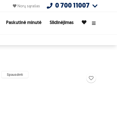
0 700 11007
Norų sąrašas
Paskutinė minutė
Slidinėjimas
Spausdinti