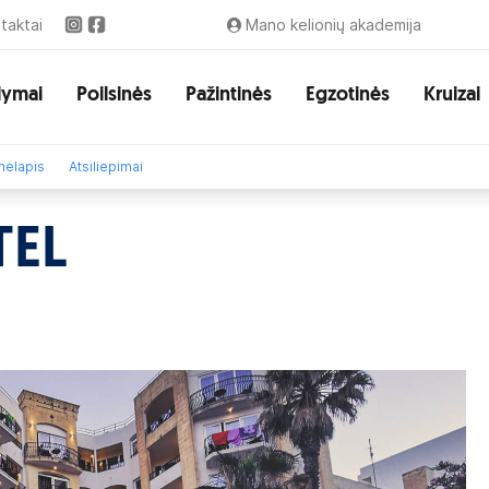
taktai
Mano kelionių akademija
lymai
Poilsinės
Pažintinės
Egzotinės
Kruizai
ėlapis
Atsiliepimai
TEL