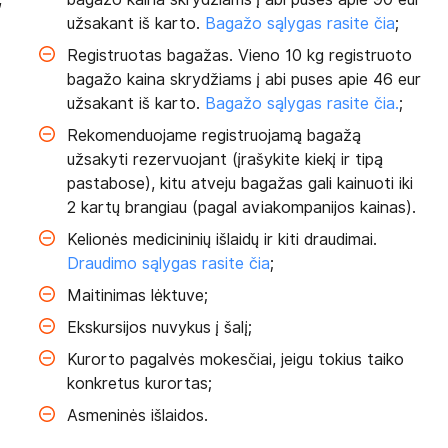
užsakant iš karto.
Bagažo sąlygas rasite čia
;
Registruotas bagažas. Vieno 10 kg registruoto
bagažo kaina skrydžiams į abi puses apie 46 eur
užsakant iš karto.
Bagažo sąlygas rasite čia.
;
Rekomenduojame registruojamą bagažą
užsakyti rezervuojant (įrašykite kiekį ir tipą
pastabose), kitu atveju bagažas gali kainuoti iki
2 kartų brangiau (pagal aviakompanijos kainas).
Kelionės medicininių išlaidų ir kiti draudimai.
Draudimo sąlygas rasite čia
;
Maitinimas lėktuve;
Ekskursijos nuvykus į šalį;
Kurorto pagalvės mokesčiai, jeigu tokius taiko
konkretus kurortas;
Asmeninės išlaidos.