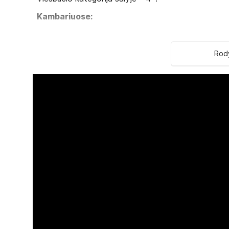
Kambariuose:
vonia / dušas
plaukų džiovintuvas
Rody
oro kondicionavimas
telefonas
televizorius
radijas
mini baras
seifas (už papildomą mokestį)
balkonas
Viešbučio teritorijoje:
restoranas
baras
atviras baseinas
uždaras baseinas
sodas