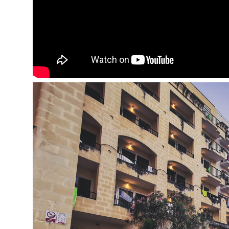
terasa
verslo centras
biblioteka
skalbyklos paslaugos
valiutos keitykla
bevielis internetas
prie baseino: gultai ir skėčiai – nemokamai
Pramogos ir sportas:
nemokamai:
sauna
treniruoklių salė
sūkurinė vonia
už papildomą mokestį:
dviračių nuoma
masažas
Paplūdimys:
miesto