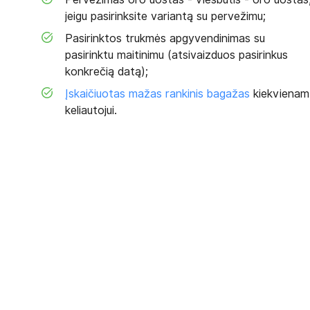
jeigu pasirinksite variantą su pervežimu;
Pasirinktos trukmės apgyvendinimas su
pasirinktu maitinimu (atsivaizduos pasirinkus
konkrečią datą);
Įskaičiuotas mažas rankinis bagažas
kiekvienam
keliautojui.