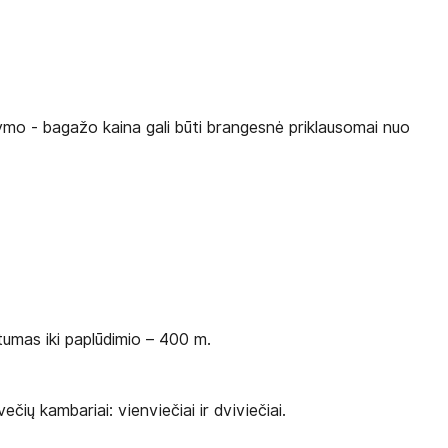
ymo - bagažo kaina gali būti brangesnė priklausomai nuo
tumas iki paplūdimio – 400 m.
ių kambariai: vienviečiai ir dviviečiai.