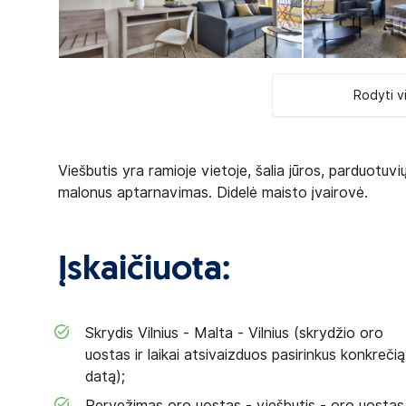
Rodyti v
Viešbutis yra ramioje vietoje, šalia jūros, parduotuvi
malonus aptarnavimas. Didelė maisto įvairovė.
Įskaičiuota:
Skrydis Vilnius - Malta - Vilnius (skrydžio oro
uostas ir laikai atsivaizduos pasirinkus konkrečią
datą);
Pervežimas oro uostas - viešbutis - oro uostas