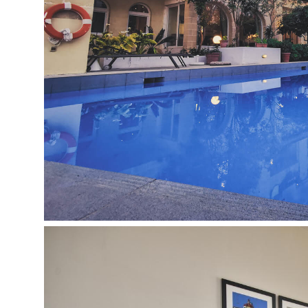
uolėtas
gultai ir skėčiai – už papildomą mokestį
Kontaktai:
Adresas: R Loria Street | near St. Pauls Bay, Q
Telefonas: (0356) 2158 5244