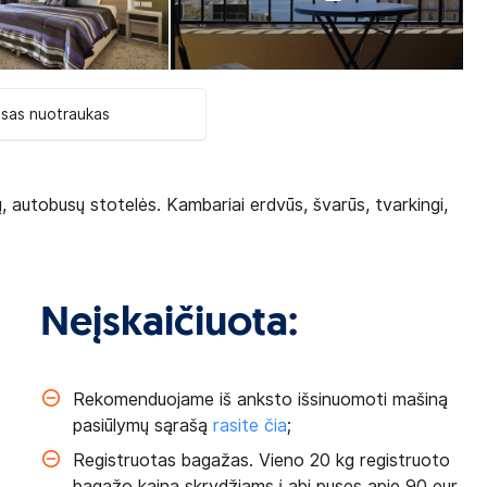
isas nuotraukas
ų, autobusų stotelės. Kambariai erdvūs, švarūs, tvarkingi,
Neįskaičiuota:
Rekomenduojame iš anksto išsinuomoti mašiną
pasiūlymų sąrašą
rasite čia
;
Registruotas bagažas. Vieno 20 kg registruoto
,
bagažo kaina skrydžiams į abi puses apie 90 eur