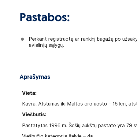
Pastabos:
Perkant registruotą ar rankinį bagažą po užsak
avialinijų sąlygų.
Aprašymas
Vieta:
Kavra. Atstumas iki Maltos oro uosto – 15 km, ats
Viešbutis:
Pastatytas 1996 m. Šešių aukštų pastate yra 79 sveč
Viešbučio kategorija šalyje – 4*.