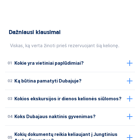
Dažniausi klausimai
Viskas, ką verta žinoti prieš rezervuojant šią kelionę.
01
Kokie yra vietiniai paplūdimiai?
02
Ką būtina pamatyti Dubajuje?
03
Kokios ekskursijos ir dienos kelionės siūlomos?
04
Koks Dubajaus naktinis gyvenimas?
Kokių dokumentų reikia keliaujant į Jungtinius
05