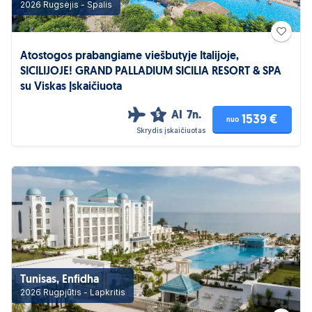
2026 Rugsėjis - Spalis
Atostogos prabangiame viešbutyje Italijoje,
SICILIJOJE! GRAND PALLADIUM SICILIA RESORT & SPA
su Viskas Įskaičiuota
AI
7n.
5
1539 €
nuo
Skrydis įskaičiuotas
Tunisas, Enfidha
2026 Rugpjūtis - Lapkritis