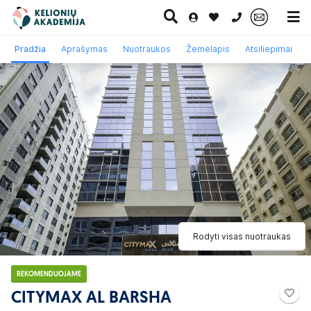
0 700 11007
Pradžia
Aprašymas
Nuotraukos
Žemėlapis
Atsiliepimai
Paskutinė
Pažintinės
Egzotinės
Kruizai
minutė
kelionės
kelionės
Rodyti visas nuotraukas
REKOMENDUOJAME
CITYMAX AL BARSHA