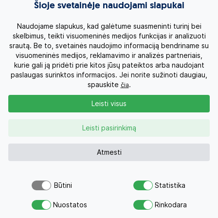
Egzotinės kelionės
Šioje svetainėje naudojami slapukai
Kruizai
Naudojame slapukus, kad galėtume suasmeninti turinį bei
skelbimus, teikti visuomeninės medijos funkcijas ir analizuoti
srautą. Be to, svetainės naudojimo informaciją bendriname su
Kelionės po Lietuvą
visuomeninės medijos, reklamavimo ir analizės partneriais,
kurie gali ją pridėti prie kitos jūsų pateiktos arba naudojant
Apie mus
paslaugas surinktos informacijos. Jei norite sužinoti daugiau,
spauskite
.
čia
Privatumo politika
Leisti visus
Vartotojų teisės
Leisti pasirinkimą
Kontaktai
Atmesti
Organizatoriaus licenzija
Būtini
Statistika
Atsiųsk užklausą
Užklausa
0 700 11007
Nuostatos
Rinkodara
Savo svajonių atostogoms