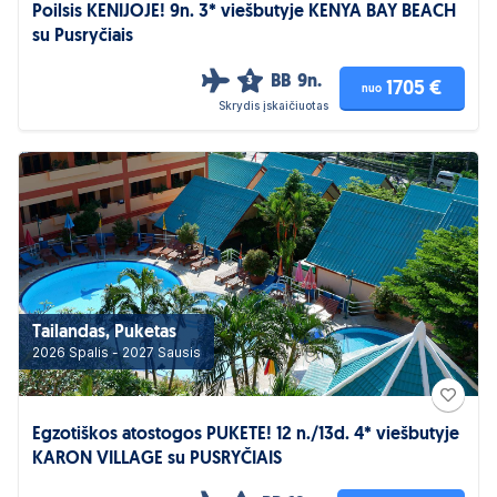
Poilsis KENIJOJE! 9n. 3* viešbutyje KENYA BAY BEACH
su Pusryčiais
BB
9n.
3
1705 €
nuo
Skrydis įskaičiuotas
Tailandas, Puketas
2026 Spalis - 2027 Sausis
Egzotiškos atostogos PUKETE! 12 n./13d. 4* viešbutyje
KARON VILLAGE su PUSRYČIAIS