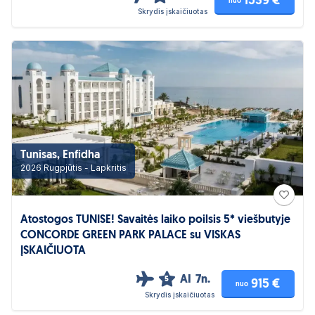
1539 €
nuo
Skrydis įskaičiuotas
Tunisas, Enfidha
2026 Rugpjūtis - Lapkritis
Atostogos TUNISE! Savaitės laiko poilsis 5* viešbutyje
CONCORDE GREEN PARK PALACE su VISKAS
ĮSKAIČIUOTA
AI
7n.
5
915 €
nuo
Skrydis įskaičiuotas