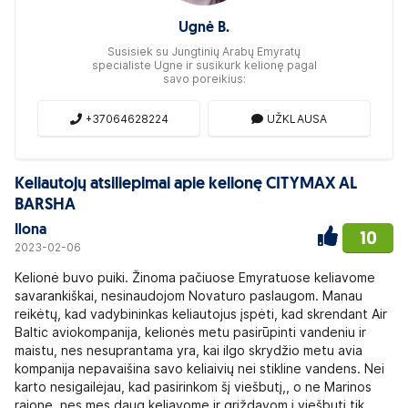
Ugnė B.
Susisiek su Jungtinių Arabų Emyratų
specialiste Ugne ir susikurk kelionę pagal
savo poreikius:
+37064628224
UŽKLAUSA
Keliautojų atsiliepimai apie kelionę CITYMAX AL
BARSHA
Ilona
10
2023-02-06
Kelionė buvo puiki. Žinoma pačiuose Emyratuose keliavome
savarankiškai, nesinaudojom Novaturo paslaugom. Manau
reikėtų, kad vadybininkas keliautojus įspėti, kad skrendant Air
Baltic aviokompanija, kelionės metu pasirūpinti vandeniu ir
maistu, nes nesuprantama yra, kai ilgo skrydžio metu avia
kompanija nepavaišina savo keliaivių nei stikline vandens. Nei
karto nesigailėjau, kad pasirinkom šį viešbutį,, o ne Marinos
rajone, nes mes daug keliavome ir grįždavom į viešbutį tik