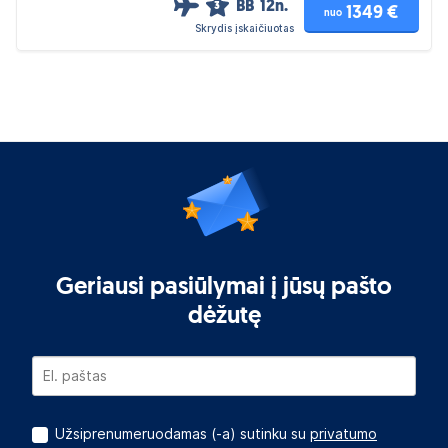
BB
12n.
3
1349 €
nuo
Skrydis įskaičiuotas
Geriausi pasiūlymai į jūsų pašto
dėžutę
Užsiprenumeruodamas (-a) sutinku su
privatumo