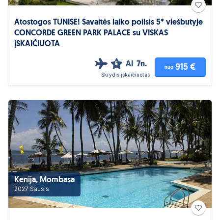
Atostogos TUNISE! Savaitės laiko poilsis 5* viešbutyje
CONCORDE GREEN PARK PALACE su VISKAS
ĮSKAIČIUOTA
AI
7n.
5
915 €
nuo
Skrydis įskaičiuotas
Kenija, Mombasa
2027 Sausis