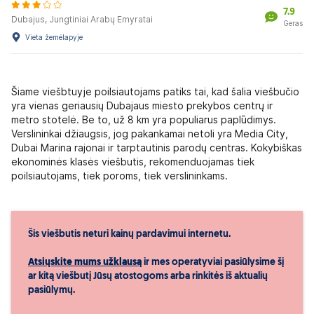
7.9
Dubajus, Jungtiniai Arabų Emyratai
Geras
Vieta žemėlapyje
Šiame viešbtuyje poilsiautojams patiks tai, kad šalia viešbučio
yra vienas geriausių Dubajaus miesto prekybos centrų ir
metro stotelė. Be to, už 8 km yra populiarus paplūdimys.
Verslininkai džiaugsis, jog pakankamai netoli yra Media City,
Dubai Marina rajonai ir tarptautinis parodų centras. Kokybiškas
ekonominės klasės viešbutis, rekomenduojamas tiek
poilsiautojams, tiek poroms, tiek verslininkams.
Šis viešbutis neturi kainų pardavimui internetu.
Atsiųskite mums užklausą
ir mes operatyviai pasiūlysime šį
ar kitą viešbutį Jūsų atostogoms arba rinkitės iš aktualių
pasiūlymų.