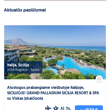
Aktualūs pasiūlymai
Italija, Sicilija
2026 Rugsėjis - Spalis
Atostogos prabangiame viešbutyje Italijoje,
SICILIJOJE! GRAND PALLADIUM SICILIA RESORT & SPA
su Viskas Įskaičiuota
AI
7n.
5