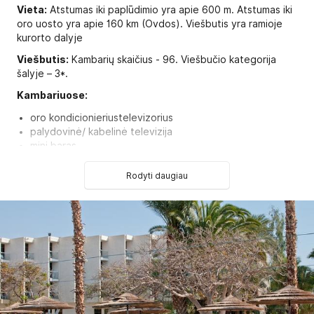
Vieta:
Atstumas iki paplūdimio yra apie 600 m. Atstumas iki
oro uosto yra apie 160 km (Ovdos). Viešbutis yra ramioje
kurorto dalyje
Viešbutis:
Kambarių skaičius - 96. Viešbučio kategorija
šalyje – 3*.
Kambariuose:
oro kondicionieriustelevizorius
palydovinė/ kabelinė televizija
mini baras
seifas
rašomasis stalas
Rodyti daugiau
telefonas
vonia/dušas
plaukų džiovintuvas
Viešbučio teritorijoje:
Restoranas
Baseinas
Gultai prie baseino
Gultai paplūdimyje