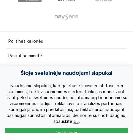
Poilsinės kelionės
Paskutinė minutė
Egzotinės kelionės
Šioje svetainėje naudojami slapukai
Kruizai
Naudojame slapukus, kad galėtume suasmeninti turinį bei
skelbimus, teikti visuomeninės medijos funkcijas ir analizuoti
srautą. Be to, svetainės naudojimo informaciją bendriname su
Kelionės po Lietuvą
visuomeninės medijos, reklamavimo ir analizės partneriais,
kurie gali ją pridėti prie kitos jūsų pateiktos arba naudojant
Apie mus
paslaugas surinktos informacijos. Jei norite sužinoti daugiau,
spauskite
.
čia
Privatumo politika