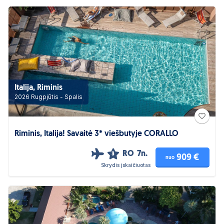
Italija, Riminis
2026 Rugpjūtis - Spalis
Riminis, Italija! Savaitė 3* viešbutyje CORALLO
RO
7n.
3
909 €
nuo
Skrydis įskaičiuotas