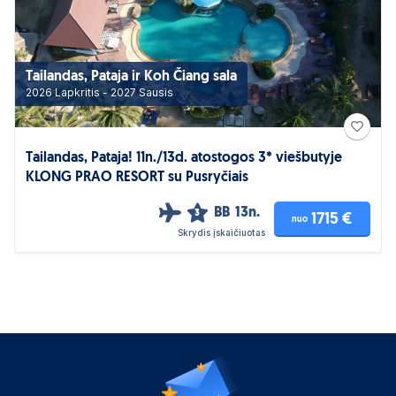
Tailandas, Pataja ir Koh Čiang sala
2026 Lapkritis - 2027 Sausis
Tailandas, Pataja! 11n./13d. atostogos 3* viešbutyje
KLONG PRAO RESORT su Pusryčiais
BB
13n.
3
1715 €
nuo
Skrydis įskaičiuotas