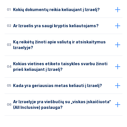
01
Kokių dokumentų reikia keliaujant į Izraelį?
02
Ar Izraelis yra saugi kryptis keliautojams?
Ką reikėtų žinoti apie valiutą ir atsiskaitymus
03
Izraelyje?
Kokias vietines etiketo taisykles svarbu žinoti
04
prieš keliaujant į Izraelį?
05
Kada yra geriausias metas keliauti į Izraelį?
Ar Izraelyje yra viešbučių su „viskas įskaičiuota“
06
(All Inclusive) paslauga?