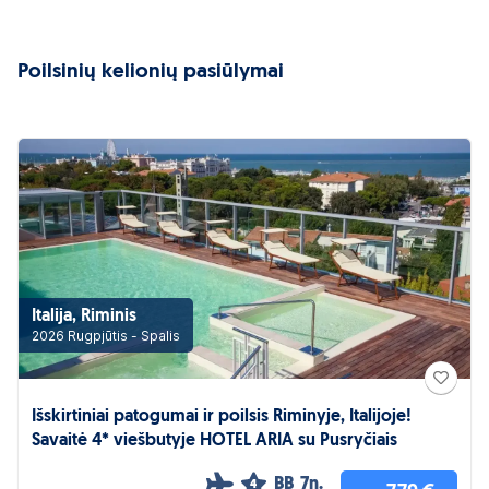
Poilsinių kelionių pasiūlymai
Italija, Riminis
2026 Rugpjūtis - Spalis
Išskirtiniai patogumai ir poilsis Riminyje, Italijoje!
Savaitė 4* viešbutyje HOTEL ARIA su Pusryčiais
BB
7n.
4