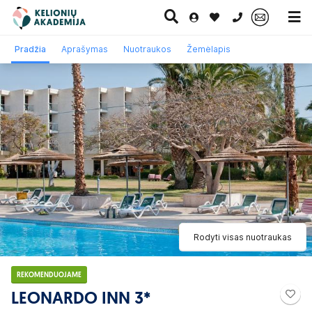
0 700 11007
Pradžia
Aprašymas
Nuotraukos
Žemėlapis
Paskutinė
Pažintinės
Egzotinės
Kruizai
minutė
kelionės
kelionės
Rodyti visas nuotraukas
REKOMENDUOJAME
LEONARDO INN 3*