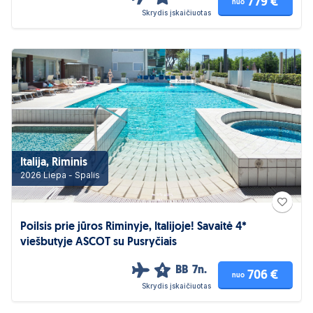
779 €
nuo
Skrydis įskaičiuotas
Italija, Riminis
2026 Liepa - Spalis
Poilsis prie jūros Riminyje, Italijoje! Savaitė 4*
viešbutyje ASCOT su Pusryčiais
BB
7n.
4
706 €
nuo
Skrydis įskaičiuotas