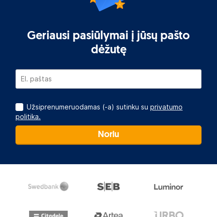
Geriausi pasiūlymai į jūsų pašto
dėžutę
Užsiprenumeruodamas (-a) sutinku su
privatumo
politika.
Noriu