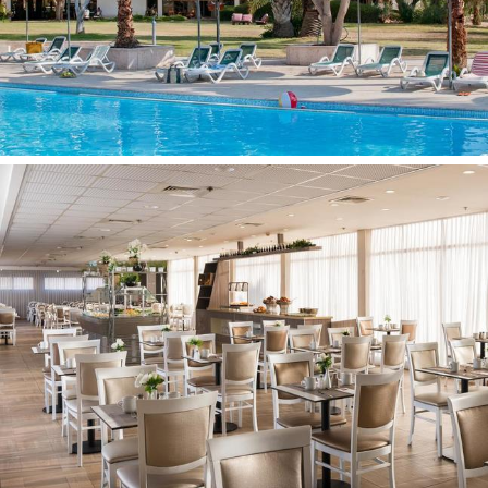
Skėčiai nuo saulės prie baseino
Skėčiai nuo saulės paplūdimyje
Vaikams:
Baseinas vaikams
Lovelės kūdikiams
Kontaktai:
Adresas:
Ein Bokek, Ein Bokekas, 86930, Izraelis
Interneto svetainė:
https://www.fattal.co.il/