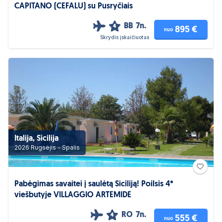
CAPITANO (CEFALU) su Pusryčiais
BB
7n.
4
895 €
nuo
Skrydis įskaičiuotas
Italija, Sicilija
2026 Rugsėjis - Spalis
Pabėgimas savaitei į saulėtą Siciliją! Poilsis 4*
viešbutyje VILLAGGIO ARTEMIDE
RO
7n.
4
555 €
nuo