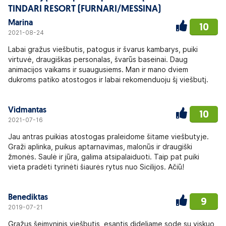
TINDARI RESORT (FURNARI/MESSINA)
Marina
10
2021-08-24
Labai gražus viešbutis, patogus ir švarus kambarys, puiki
virtuvė, draugiškas personalas, švarūs baseinai. Daug
animacijos vaikams ir suaugusiems. Man ir mano dviem
dukroms patiko atostogos ir labai rekomenduoju šį viešbutį.
Vidmantas
10
2021-07-16
Jau antras puikias atostogas praleidome šitame viešbutyje.
Graži aplinka, puikus aptarnavimas, malonūs ir draugiški
žmonės. Saulė ir jūra, galima atsipalaiduoti. Taip pat puiki
vieta pradėti tyrinėti šiaurės rytus nuo Sicilijos. Ačiū!
Benediktas
9
2019-07-21
Gražus šeimyninis viešbutis, esantis dideliame sode su viskuo,