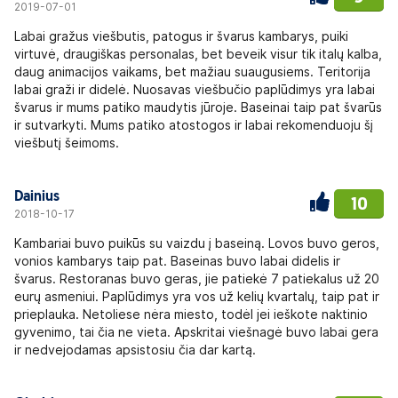
2019-07-01
Labai gražus viešbutis, patogus ir švarus kambarys, puiki
virtuvė, draugiškas personalas, bet beveik visur tik italų kalba,
daug animacijos vaikams, bet mažiau suaugusiems. Teritorija
labai graži ir didelė. Nuosavas viešbučio paplūdimys yra labai
švarus ir mums patiko maudytis jūroje. Baseinai taip pat švarūs
ir sutvarkyti. Mums patiko atostogos ir labai rekomenduoju šį
viešbutį šeimoms.
Dainius
10
2018-10-17
Kambariai buvo puikūs su vaizdu į baseiną. Lovos buvo geros,
vonios kambarys taip pat. Baseinas buvo labai didelis ir
švarus. Restoranas buvo geras, jie patiekė 7 patiekalus už 20
eurų asmeniui. Paplūdimys yra vos už kelių kvartalų, taip pat ir
prieplauka. Netoliese nėra miesto, todėl jei ieškote naktinio
gyvenimo, tai čia ne vieta. Apskritai viešnagė buvo labai gera
ir nedvejodamas apsistosiu čia dar kartą.