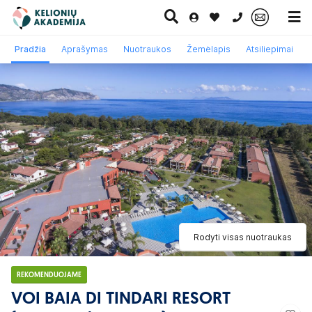
0 700 11007
Pradžia
Aprašymas
Nuotraukos
Žemėlapis
Atsiliepimai
Paskutinė
Pažintinės
Egzotinės
Kruizai
minutė
kelionės
kelionės
Rodyti visas nuotraukas
REKOMENDUOJAME
VOI BAIA DI TINDARI RESORT