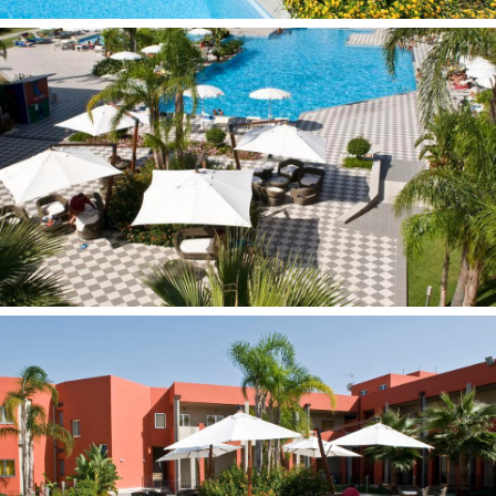
konferencijų salės: 1 (iki 200 asm.)
gydytojo iškvietimas (už papildomą mokestį)
parduotuvė (dirba nuo 14/04 iki 01/10)
belaidis internetas -viešosiose vietose
registratūra (24 valandas)
barai: 1
automobilių stovėjimo aikštelė nemokamai (nesaugoma)
amfiteatras
restoranai: 2
Numeryje
rankšluosčių keitimas: kasdien
numerių tvarkymas: kasdien
oro kondicionierius: nemokamai
mini baras 1 (pildomas)
šildymas
televizorius: yra (skaitmeninė televizija)
patalynės keitimas: 2 kartus per savaitę
seifas yra
balkonas/terasa
plaukų džiovintuvas: yra
grindys: plytelės