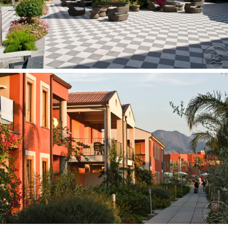
kosmetikos reikmenys
dušas
Vaikams
auklė pagal atskirą užklausimą, už papildomą mokestį
baseinai vaikams: 2
Paplūdimys
nuosavas
paplūdimyje: skėčiai, gultai nemokamai (privačiame
paplūdimyje: DBL Classic tipo numeriams įskaičiuota į
Klubo Kortelę (nemokamai) nuo 21/05 iki 24/09 du gultai
ir skėtis nuo 2 eilės nuo jūros; DBL Deluxe tipo
numeriams du gultai ir skėtis nuo 1 ir 2 eilės nuo jūros
įskaičiuoti į apgyvendinimo kainą)
baras paplūdimyje: yra
paplūdimio rankšluosčiai: už užstatą (keitimas už
papildomą mokestį DBL Classic tipo numeriams; DBL
Deluxe tipo numeriams rankšluosčiai įskaičiuoti, kasdienis
ketimas nemokamai)