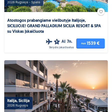
2026 Rugsėjis - Spalis
Atostogos prabangiame viešbutyje Italijoje,
SICILIJOJE! GRAND PALLADIUM SICILIA RESORT & SPA
su Viskas Įskaičiuota
AI
7n.
5
1539 €
nuo
Skrydis įskaičiuotas
Italija, Sicilija
2026 Rugsėjis