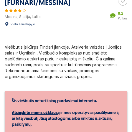
(FURNARI/MESSINA)
8.2
Mesina, Sicilija, Italija
Puikus
Vieta žemėlapyje
Viešbutis įsikūręs Tindari įlankoje. Atsiveria vaizdas į Jonijos
salas ir Ugnikalnį. Viešbučio kompleksas nuo smėlėto
paplūdimio atskirtas pušų ir eukaliptų miškeliu. Čia galima
suderinti ramų poilsį su sportu ir kultūrinėmis programomis.
Rekomenduojama šeimoms su vaikais, pramogos
organizuojamos skirtingoms amžiaus grupės.
Šis viešbutis neturi kainų pardavimui internetu.
Atsiųskite mums užklausą
ir mes operatyviai pasiūlysime šį
ar kitą viešbutį Jūsų atostogoms arba rinkitės iš aktualių
pasiūlymų.