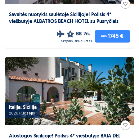
Savaitės nuotykis saulėtoje Sicilijoje! Poilsis 4*
viešbutyje ALBATROS BEACH HOTEL su Pusryčiais
BB
7n.
4
1745 €
nuo
Skrydis įskaičiuotas
Italija, Sicilija
2026 Rugsėjis
Atostogos Sicilijoje! Poilsis 4* viešbutyje BAIA DEL