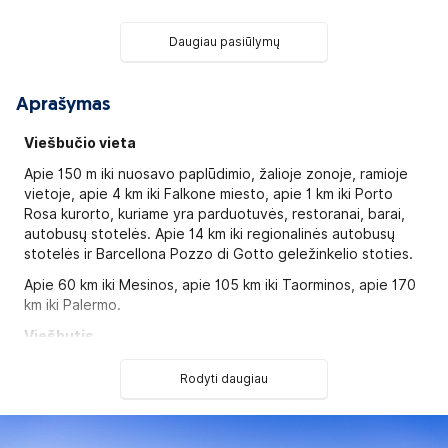
Daugiau pasiūlymų
Aprašymas
Viešbučio vieta
Apie 150 m iki nuosavo paplūdimio, žalioje zonoje, ramioje
vietoje, apie 4 km iki Falkone miesto, apie 1 km iki Porto
Rosa kurorto, kuriame yra parduotuvės, restoranai, barai,
autobusų stotelės. Apie 14 km iki regionalinės autobusų
stotelės ir Barcellona Pozzo di Gotto geležinkelio stoties.
Apie 60 km iki Mesinos, apie 105 km iki Taorminos, apie 170
km iki Palermo.
Viešbutis
Pastatytas 2007 metais.
Rodyti daugiau
Viešbutį sudaro pagrindinis 2-jų aukštų pastatas ir 2-jų
aukštų vilos. Viso yra 175 numeriai: