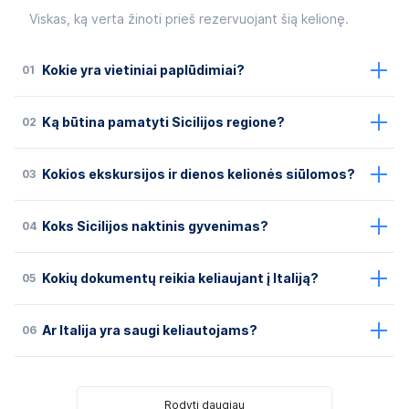
Viskas, ką verta žinoti prieš rezervuojant šią kelionę.
01
Kokie yra vietiniai paplūdimiai?
02
Ką būtina pamatyti Sicilijos regione?
03
Kokios ekskursijos ir dienos kelionės siūlomos?
04
Koks Sicilijos naktinis gyvenimas?
05
Kokių dokumentų reikia keliaujant į Italiją?
06
Ar Italija yra saugi keliautojams?
Rodyti daugiau