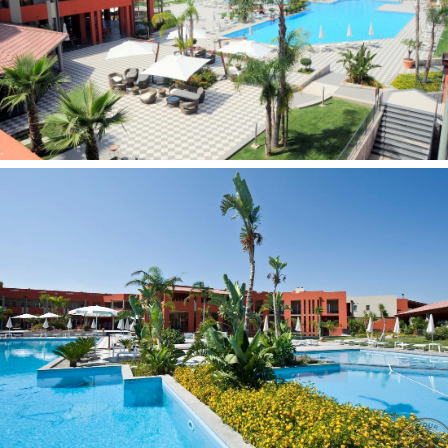
turkiška pirtis už papildomą mokestį
masažas už papildomą mokestį
Wellness centras (su baseinu su sūkurine vonia - nuo 14
metų, už papildomą mokestį)
burlenčių sportas nemokamai
sauna už papildomą mokestį
teniso kortas nemokamai (2 teniso kortai)
stalo tenisas nemokamai
aerobika nemokamai
kosmetinės procedūros (pirties procedūros) už
papildomą mokestį
vandens aerobika nemokamai
kanoja nemokamai
paplūdimio tinklinis nemokamai
futbolas nemokamai
treniruoklių salė nemokamai
Viešbučio teritorijoje
sodas
televizijos salė
terasa
baseinai: 1