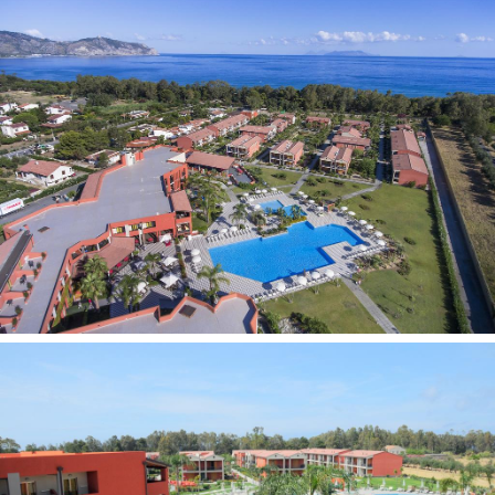
DBL Classic tipo numeriai
(29 m2, maks. 1-4 asm.).
DBL Deluxe tipo numeriai
(30 m2, maks. 2-4
asm., kosmetikos rinkinys, papildomas vakarinis tvarkymas,
mini baras su gėrimais, paplūdimio rankšluosčiai keičiami
kasdien, 2 apsilankymai vienam asmeniui sveikatingumo
centre (sauna / garinė pirtis / sūkurinė vonia);
Family room tipo numeriai
(apie 25-40 m2, maks. 4-6
asm. Šeimyninis numeris 4 asmenims - miegamasis, svetainė
su 2 viengulėmis lovomis ir vonios kambarys. Šeimyninis
numeris 6 asmenims - miegamasis, svetainė su 1 viengule
lova, atviras mezoninas su 3 viengulėmis lovomis, 2 vonios
kambariai. Visi numeriai su balkonu arba kiemeliu).
Yra numeriai pritaikyti asmenims su negalia.
Galima atsiskaityti kortelėmis:
Visa, Mastercard,
American Express, Diners Club
Apgyvendinimas su gyvūnais:
neįmanomas
Adresas
: Viale dei Vespri Siciliani - Loc. Saiatine 98054
Furnari (ME)
Pramogos ir sportas