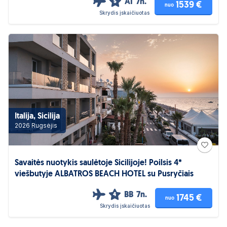
AI
7n.
5
1539 €
nuo
Skrydis įskaičiuotas
Italija, Sicilija
2026 Rugsėjis
Savaitės nuotykis saulėtoje Sicilijoje! Poilsis 4*
viešbutyje ALBATROS BEACH HOTEL su Pusryčiais
BB
7n.
4
1745 €
nuo
Skrydis įskaičiuotas