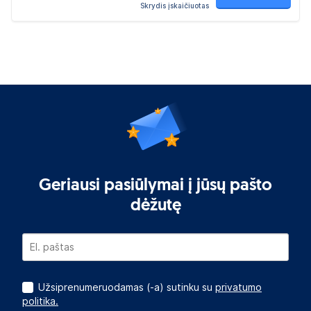
Skrydis įskaičiuotas
Geriausi pasiūlymai į jūsų pašto
dėžutę
Užsiprenumeruodamas (-a) sutinku su
privatumo
politika.