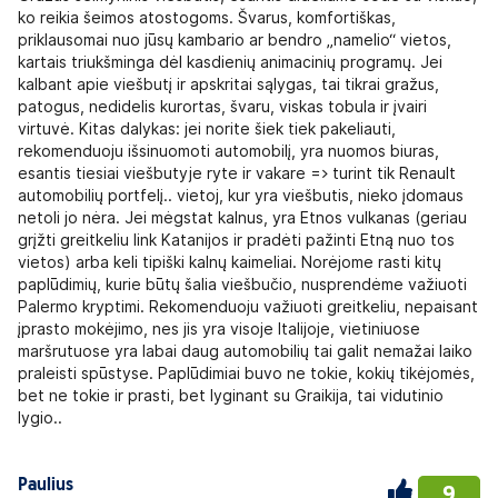
ko reikia šeimos atostogoms. Švarus, komfortiškas,
priklausomai nuo jūsų kambario ar bendro „namelio“ vietos,
kartais triukšminga dėl kasdienių animacinių programų. Jei
kalbant apie viešbutį ir apskritai sąlygas, tai tikrai gražus,
patogus, nedidelis kurortas, švaru, viskas tobula ir įvairi
virtuvė. Kitas dalykas: jei norite šiek tiek pakeliauti,
rekomenduoju išsinuomoti automobilį, yra nuomos biuras,
esantis tiesiai viešbutyje ryte ir vakare => turint tik Renault
automobilių portfelį.. vietoj, kur yra viešbutis, nieko įdomaus
netoli jo nėra. Jei mėgstat kalnus, yra Etnos vulkanas (geriau
grįžti greitkeliu link Katanijos ir pradėti pažinti Etną nuo tos
vietos) arba keli tipiški kalnų kaimeliai. Norėjome rasti kitų
paplūdimių, kurie būtų šalia viešbučio, nusprendėme važiuoti
Palermo kryptimi. Rekomenduoju važiuoti greitkeliu, nepaisant
įprasto mokėjimo, nes jis yra visoje Italijoje, vietiniuose
maršrutuose yra labai daug automobilių tai galit nemažai laiko
praleisti spūstyse. Paplūdimiai buvo ne tokie, kokių tikėjomės,
bet ne tokie ir prasti, bet lyginant su Graikija, tai vidutinio
lygio..
Paulius
9