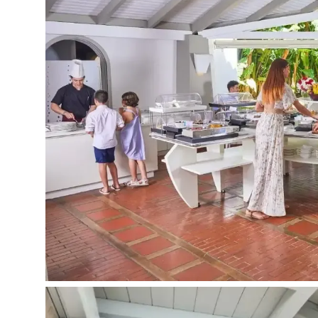
Pramogos ir sportas:
golfas: už papildomą mokestį
burlenčių sportas: už papildomą mokestį
futbolo aikštė: už papildomą mokestį
pramoginiai renginiai: nemokamai
"bananas": už papildomą mokestį
treniruoklių salė: nemokamai
boulingas: už papildomą mokestį
jodinėjimas žirgais
motoroleris: už papildomą mokestį
vandens slidės: už papildomą mokestį
buriavinas: už papildomą mokestį
vakariniai renginiai (mados šou, spektakliai, pr
nemokamai
kartingas: už papildomą mokestį
teniso kortas
nardymo centras: už papildomą mokestį
diskoteka