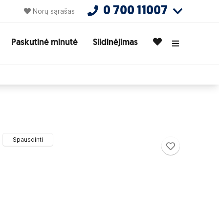
0 700 11007
Norų sąrašas
Paskutinė minutė
Slidinėjimas
Spausdinti