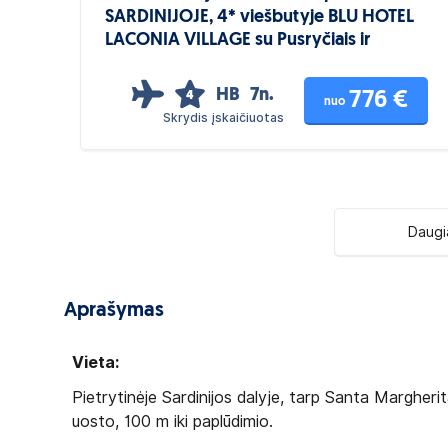
SARDINIJOJE, 4* viešbutyje BLU HOTEL
LACONIA VILLAGE su Pusryčiais ir
Vakarienėmis
HB
7n.
776 €
4
nuo
Skrydis įskaičiuotas
Daugi
Aprašymas
Vieta:
Pietrytinėje Sardinijos dalyje, tarp Santa Margherit
uosto, 100 m iki paplūdimio.