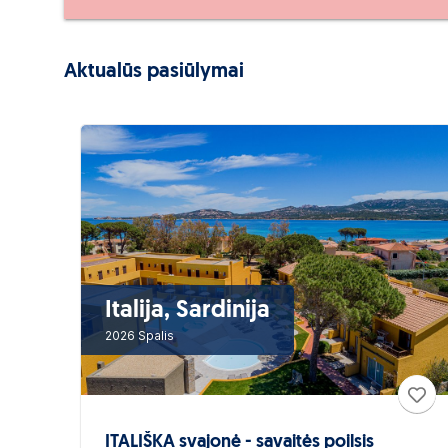
Aktualūs pasiūlymai
Italija, Sardinija
2026 Spalis
ITALIŠKA svajonė - savaitės poilsis