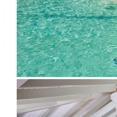
mini baras (užpildytas)
Viešbučio teritorijoje:
restoranai: 21 (nuosavas restoranas Belvedere (
barai: 14
baseinas: 10
prie baseino: skėčiai, gultai - nemokamai
prie baseino: paplūdimio rankšluosčiai: nemokama
SPA centras: už papildomą mokestį
amfiteatras
sodas
jachtų nuoma: už papildomą mokestį
gydytojo iškvietimas: už papildomą mokestį
belaidis internetas: nemokamai
automobilių nuoma: už papildomą mokestį
grožio salonas: už papildomą mokestį
parduotuvės: už papildomą mokestį
bankomatas
vaistinė: už papildomą mokestį