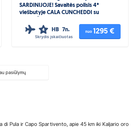
SARDINIJOJE! Savaitės poilsis 4*
viešbutyje CALA CUNCHEDDI su
PUSRYČIAIS
HB
7n.
1295 €
4
nuo
Skrydis įskaičiuotas
au pasiūlymų
a di Pula ir Capo Spartivento, apie 45 km iki Kaljario oro