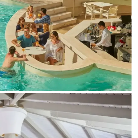
1* Michelin)
i