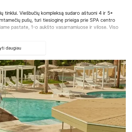
 tinklui. Viešbučių kompleksą sudaro aštuoni 4 ir 5*
 šimtamečių pušų, turi tiesioginę prieiga prie SPA centro
iame pastate, 1-o aukšto vasarnamiuose ir vilose. Viso
2
 + kūdikis, 30-42 m
)
ti daugiau
2
 terasa 25 m
)