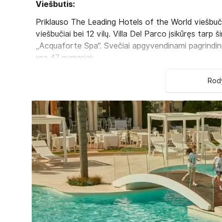
Viešbutis:
Priklauso The Leading Hotels of the World viešbučių
viešbučiai bei 12 vilų. Villa Del Parco įsikūręs tarp
„Acquaforte Spa“. Svečiai apgyvendinami pagrindin
yra 47 numeriai:
Standard tipo numeriai (maks. 2 suaug. +1 vaikas
Rody
2
Bungalow tipo numeriai (maks. 2+1 asm., 35 m
+
Viešbučio kategorija šalyje - 5*
Kambariuose:
vonios kambarys
plaukų džiovintuvas: yra
oro kondicionierius: yra
seifas yra
televizorius: yra
telefonas
CD/DVD grotuvas