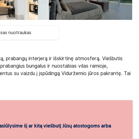
isas nuotraukas
, prabangų interjerą ir išskirtinę atmosferą. Viešbutis
rabangius bungalus ir nuostabias vilas ramioje,
ntus su vaizdu į įspūdingą Viduržemio jūros pakrantę. Tai
asiūlysime šį ar kitą viešbutį Jūsų atostogoms arba