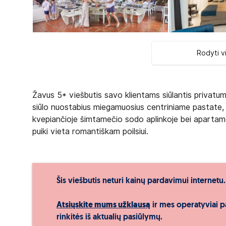
Rodyti v
Žavus 5* viešbutis savo klientams siūlantis privatumą
siūlo nuostabius miegamuosius centriniame pastate, p
kvepiančioje šimtamečio sodo aplinkoje bei apartame
puiki vieta romantiškam poilsiui.
Šis viešbutis neturi kainų pardavimui internetu.
Atsiųskite mums užklausą
ir mes operatyviai p
rinkitės iš aktualių pasiūlymų.